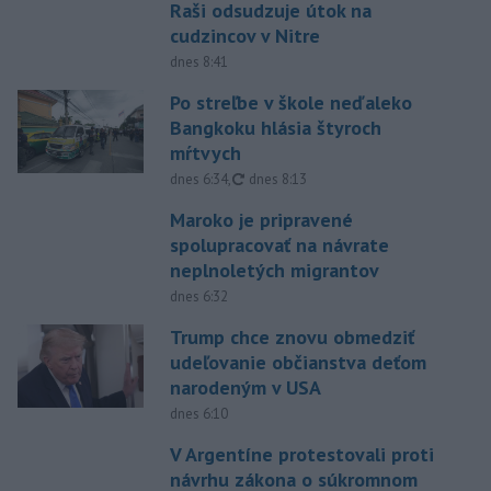
Raši odsudzuje útok na
cudzincov v Nitre
dnes 8:41
Po streľbe v škole neďaleko
Bangkoku hlásia štyroch
mŕtvych
aktualizované
dnes 6:34
,
dnes 8:13
Maroko je pripravené
spolupracovať na návrate
neplnoletých migrantov
dnes 6:32
Trump chce znovu obmedziť
udeľovanie občianstva deťom
narodeným v USA
dnes 6:10
V Argentíne protestovali proti
návrhu zákona o súkromnom