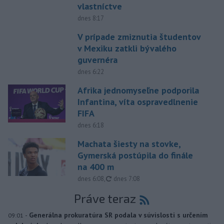
vlastníctve
dnes 8:17
V prípade zmiznutia študentov
v Mexiku zatkli bývalého
guvernéra
dnes 6:22
Afrika jednomyseľne podporila
Infantina, víta ospravedlnenie
FIFA
dnes 6:18
Machata šiesty na stovke,
Gymerská postúpila do finále
na 400 m
aktualizované
dnes 6:08
,
dnes 7:08
Práve teraz
-
Generálna prokuratúra SR podala v súvislosti s určením
09:01