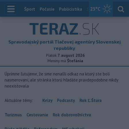
23
°C
Index
Šport
Počasie
Publicistika
Slovensko
Zahranič
TERAZ
.SK
Spravodajský portál Tlačovej agentúry Slovenskej
republiky
Piatok
7. august 2026
Meniny má
Štefánia
Úprimne ľutujeme, že sme nenašli odkaz na ktorý ste boli
nasmerovaní, ale stránka ktorú hľadáte pravdepodobne nikdy
neexistovala
Aktuálne témy:
Kvízy
Podcasty
Rok Ľ.Štúra
Turizmus
Cestovanie
Rok dobrovoľníctva