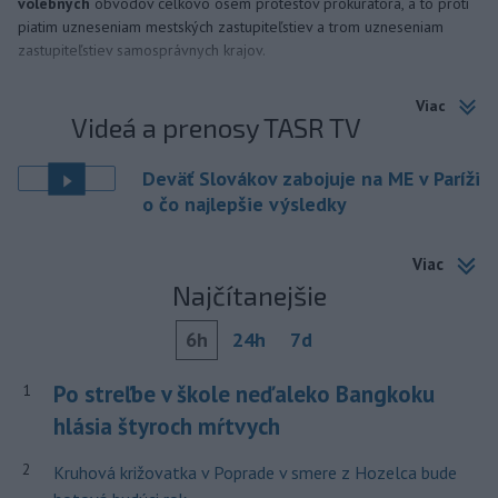
volebných
obvodov celkovo osem protestov prokurátora, a to proti
piatim uzneseniam mestských zastupiteľstiev a trom uzneseniam
zastupiteľstiev samosprávnych krajov.
Viac
Videá a prenosy TASR TV
Deväť Slovákov zabojuje na ME v Paríži
o čo najlepšie výsledky
Viac
Najčítanejšie
6h
24h
7d
Po streľbe v škole neďaleko Bangkoku
1
hlásia štyroch mŕtvych
2
Kruhová križovatka v Poprade v smere z Hozelca bude