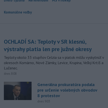
Dielo týždňa
Referendum
MS v hokeji
Komunálne voľby
OCHLADÍ SA: Teploty v SR klesnú,
výstrahy platia len pre južné okresy
Teploty okolo 33 stupňov Celzia sa v piatok môžu vyskytnúť v
okresoch Komárno, Nové Zámky, Levice, Krupina, Veľký Krtíš a
Lučenec.
dnes 8:08
Generálna prokuratúra podala
pre určenie volebných obvodov
8 protestov
dnes 9:03