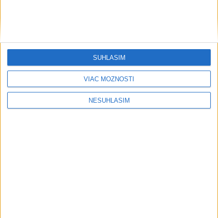
SÚHLASÍM
VIAC MOŽNOSTÍ
NESÚHLASÍM
....