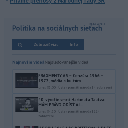
Priame prenosy z Národnej rady SR
Politika na sociálnych sieťach
Zobraziť viac
Info
Najnovšie videá
Najsledovanejšie videá
FRAGMENTY #5 – Cenzúra 1966 –
1972, média a kultúra
dnes 05:00
|
Ústav pamäti národa
|
4
zobrazení
40.⁠ ⁠výročie smrti Hartmuta Tautza:
MÁM PRÁVO ODÍSŤ AJ...
dnes 04:20
|
Ústav pamäti národa
|
114
zobrazení