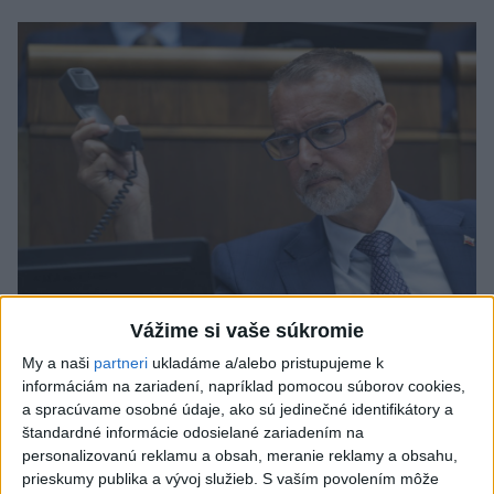
Vážime si vaše súkromie
My a naši
partneri
ukladáme a/alebo pristupujeme k
Raši odsudzuje útok na cudzincov v
informáciám na zariadení, napríklad pomocou súborov cookies,
a spracúvame osobné údaje, ako sú jedinečné identifikátory a
Nitre
štandardné informácie odosielané zariadením na
Verí, že polícia páchateľov nájde a za tento čin ponesú
personalizovanú reklamu a obsah, meranie reklamy a obsahu,
prieskumy publika a vývoj služieb.
S vaším povolením môže
následky.