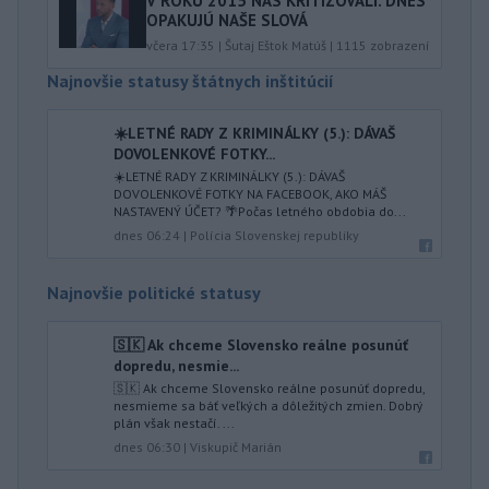
V ROKU 2015 NÁS KRITIZOVALI. DNES
OPAKUJÚ NAŠE SLOVÁ
včera 17:35
|
Šutaj Eštok Matúš
|
1115
zobrazení
Najnovšie statusy štátnych inštitúcií
☀️LETNÉ RADY Z KRIMINÁLKY (5.): DÁVAŠ
DOVOLENKOVÉ FOTKY...
☀️LETNÉ RADY Z KRIMINÁLKY (5.): DÁVAŠ
DOVOLENKOVÉ FOTKY NA FACEBOOK, AKO MÁŠ
NASTAVENÝ ÚČET? 🌴Počas letného obdobia do...
dnes 06:24
|
Polícia Slovenskej republiky
Najnovšie politické statusy
🇸🇰 Ak chceme Slovensko reálne posunúť
dopredu, nesmie...
🇸🇰 Ak chceme Slovensko reálne posunúť dopredu,
nesmieme sa báť veľkých a dôležitých zmien. Dobrý
plán však nestačí. ...
dnes 06:30
|
Viskupič Marián