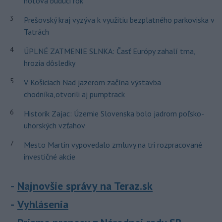
hotová budúci rok
3
Prešovský kraj vyzýva k využitiu bezplatného parkoviska v
Tatrách
4
ÚPLNÉ ZATMENIE SLNKA: Časť Európy zahalí tma,
hrozia dôsledky
5
V Košiciach Nad jazerom začína výstavba
chodníka,otvorili aj pumptrack
6
Historik Zajac: Územie Slovenska bolo jadrom poľsko-
uhorských vzťahov
7
Mesto Martin vypovedalo zmluvy na tri rozpracované
investičné akcie
Najnovšie správy na Teraz.sk
Vyhlásenia