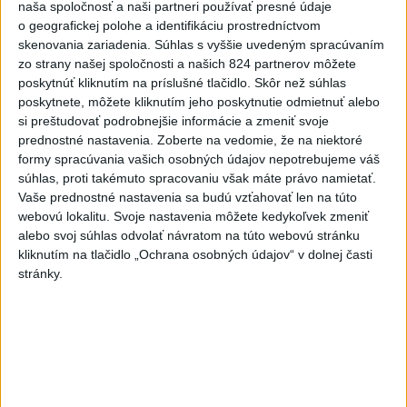
naša spoločnosť a naši partneri používať presné údaje
dnes 8:41
o geografickej polohe a identifikáciu prostredníctvom
skenovania zariadenia. Súhlas s vyššie uvedeným spracúvaním
Slovensko
zo strany našej spoločnosti a našich 824 partnerov môžete
poskytnúť kliknutím na príslušné tlačidlo. Skôr než súhlas
Generálna prokuratúra podala pre
poskytnete, môžete kliknutím jeho poskytnutie odmietnuť alebo
určenie volebných obvodov 8
si preštudovať podrobnejšie informácie a zmeniť svoje
protestov
prednostné nastavenia.
Zoberte na vedomie, že na niektoré
dnes 9:03
formy spracúvania vašich osobných údajov nepotrebujeme váš
súhlas, proti takémuto spracovaniu však máte právo namietať.
ŽSK: VšZP znevýhodnila krajské nemocnice v porovnaní so
Vaše prednostné nastavenia sa budú vzťahovať len na túto
súkromnými
webovú lokalitu. Svoje nastavenia môžete kedykoľvek zmeniť
alebo svoj súhlas odvolať návratom na túto webovú stránku
KDH žiada ministra vnútra o vysvetlenie nákupu kamerových
kliknutím na tlačidlo „Ochrana osobných údajov“ v dolnej časti
systémov
stránky.
Rezort vnútra reaguje na kritiku pri modernizácii dopravných
kamier
Zahraničie