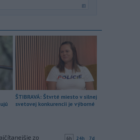
ŠTIBRAVÁ: Štvrté miesto v silnej
bujú
svetovej konkurencii je výborné
jčítanejšie zo
6h
24h
7d