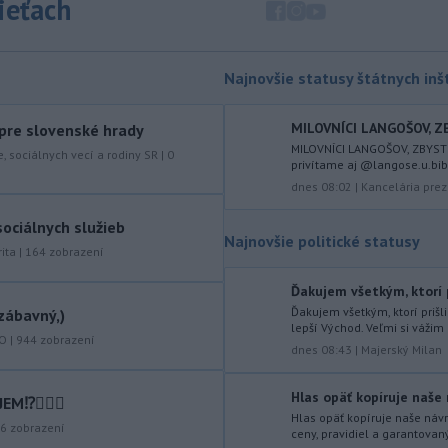
sieťach
zápasia s kritickou situáciou na Dunaji a
v hre je aj možné odstavenie jadrovej
elektrárne.
Najnovšie statusy štátnych inšt
-
Litovská pohraničná stráž
20:17
objavila ďalší podzemný tunel,
ktorý mal
slúžiť na nelegálne
MILOVNÍCI LANGOŠOV, ZB
 pre slovenské hrady
prevádzanie migrantov z Bieloruska
MILOVNÍCI LANGOŠOV, ZBYSTR
e, sociálnych vecí a rodiny SR
|
0
na územie tohto členského štátu
privítame aj @langose.u.bibi 
Európskej únie.
dnes 08:02
|
Kancelária prez
-
Ruská dezinformačná
20:08
ociálnych služieb
Najnovšie politické statusy
kampaň sa vo Francúzsku zamerala
ita
|
164
zobrazení
na ďalšieho
kandidáta, bývalého
centristického premiéra Attala. Ako
Ďakujem všetkým, ktorí p
informovala agentúra AFP, odhalil ju
Ďakujem všetkým, ktorí prišl
zábavný,)
vládny úrad Viginum a s „vysokou
lepší Východ. Veľmi si vážim
KO
|
944
zobrazení
mierou istoty“ pripísal proruskej
dnes 08:43
|
Majerský Milan
dezinformačnej sieti s názvom
Matrioška.
Hlas opäť kopíruje naše 
⁉️🤷🏻‍♂️
Hlas opäť kopíruje naše návr
-
Na jednokoľajovom
20:02
6
zobrazení
ceny, pravidiel a garantovan