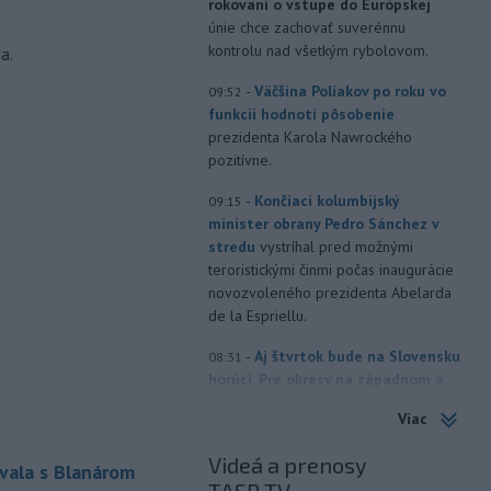
rokovaní o vstupe do Európskej
únie chce zachovať suverénnu
kontrolu nad všetkým rybolovom.
a.
-
Väčšina Poliakov po roku vo
09:52
funkcii hodnotí pôsobenie
prezidenta Karola Nawrockého
pozitívne.
-
Končiaci kolumbijský
09:15
minister obrany Pedro Sánchez v
stredu
vystríhal pred možnými
teroristickými činmi počas inaugurácie
novozvoleného prezidenta Abelarda
de la Espriellu.
-
Aj štvrtok bude na Slovensku
08:31
horúci. Pre okresy na západnom a
južnom
Slovensku a niektoré okresy v
Viac
strede a na východe krajiny vydal
Slovenský hydrometeorologický ústav
Videá a prenosy
vala s Blanárom
(SHMÚ) výstrahy tretieho stupňa pred