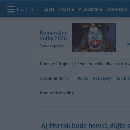
RUBRIKY
Index
Šport
Počasie
Publicistika
Slovensko
Komunálne
voľby 2026
S
Všetky správy
Úprimne ľutujeme, že sme nenašli odkaz na ktor
Aktuálne témy:
Kvízy
Podcasty
Rok Ľ.Š
Komunálne voľby
Aj štvrtok bude horúci, dajte 