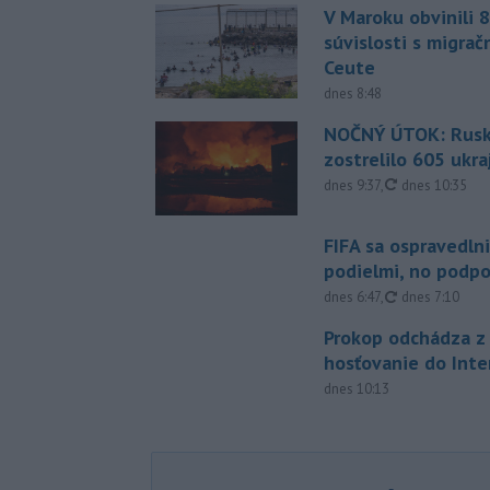
V Maroku obvinili 8
súvislosti s migrač
Ceute
dnes 8:48
NOČNÝ ÚTOK: Rusko
zostrelilo 605 ukr
aktualizované
dnes 9:37
,
dnes 10:35
FIFA sa ospravedlni
podielmi, no podpo
aktualizované
dnes 6:47
,
dnes 7:10
Prokop odchádza z 
hosťovanie do Inte
dnes 10:13