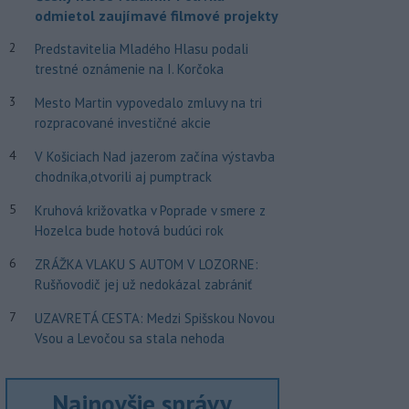
odmietol zaujímavé filmové projekty
2
Predstavitelia Mladého Hlasu podali
trestné oznámenie na I. Korčoka
3
Mesto Martin vypovedalo zmluvy na tri
rozpracované investičné akcie
4
V Košiciach Nad jazerom začína výstavba
chodníka,otvorili aj pumptrack
5
Kruhová križovatka v Poprade v smere z
Hozelca bude hotová budúci rok
6
ZRÁŽKA VLAKU S AUTOM V LOZORNE:
Rušňovodič jej už nedokázal zabrániť
7
UZAVRETÁ CESTA: Medzi Spišskou Novou
Vsou a Levočou sa stala nehoda
Najnovšie správy