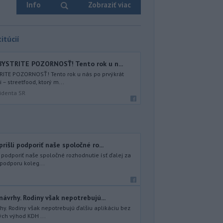
Info
Zobraziť viac
itúcií
YSTRITE POZORNOSŤ! Tento rok u n...
ITE POZORNOSŤ! Tento rok u nás po prvýkrát
– streetfood, ktorý m...
identa SR
rišli podporiť naše spoločné ro...
i podporiť naše spoločné rozhodnutie ísť ďalej za
 podporu koleg...
návrhy. Rodiny však nepotrebujú...
hy. Rodiny však nepotrebujú ďalšiu aplikáciu bez
ých výhod KDH ...