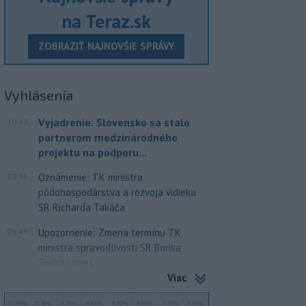
na Teraz.sk
ZOBRAZIŤ NAJNOVŠIE SPRÁVY
Vyhlásenia
Vyjadrenie: Slovensko sa stalo
10:43
partnerom medzinárodného
projektu na podporu...
10:36
Oznámenie: TK ministra
pôdohospodárstva a rozvoja vidieka
SR Richarda Takáča
09:49
Upozornenie: Zmena termínu TK
ministra spravodlivosti SR Borisa
Suska - dnes
Viac