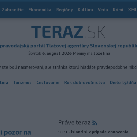
Zahraničie
Ekonomika
Regióny
Kultúra
Veda
Krimi
XML
TERAZ
.SK
pravodajský portál Tlačovej agentúry Slovenskej republi
Štvrtok
6. august 2026
Meniny má
Jozefína
ý ste boli nasmerovaní, ale stránka ktorú hľadáte pravdepodobne nikd
túra
Turizmus
Cestovanie
Rok dobrovoľníctva
Dielo týždňa
Práve teraz
si pozor na
-
Island si v prípade obnovenia
10:31