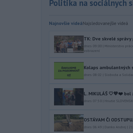
Politika na sociálnych 
Najnovšie videá
Najsledovanejšie videá
TK: Dve skvelé správy
dnes 09:00
|
Ministerstvo prác
zobrazení
Kolaps ambulantných s
dnes 08:02
|
Sloboda a Solidar
L. MIKULÁŠ 🤍💙❤️ bol 
dnes 07:50
|
Hnutie SLOVENS
OSTÁVAM ČI ODSTUPUJEM
dnes 06:49
|
Danko Andrej
|
21