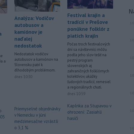
neďaleko Jeruzalema, kde narastá
N
napätie, pretože jeho obyvatelia sa
Festival krajín a
Analýza: Vodičov
obávajú vysťahovania.
tradícií v Prešove
10
autobusov a
ponúkne folklór z
-
Na severnom výbežku
17:32
kamiónov je
a
piatich krajín
ostrova Szigetcsúcs na Dunaji v
naďalej
10
maďarskej obci
Kisoroszi našli v
Počas troch festivalových
nedostatok
koryte rieky bombu s hmotnosťou
dní sa návštevníci môžu
Nedostatok vodičov
približne 500 kilogramov. Samospráva
podľa jeho slov tešiť na
ne
10
autobusov a kamiónov na
pestrý program
to v stredu uviedla na svojej webovej
da a
Slovensku patrí k
slovenských aj
stránke, pričom neskôr napísala, že
dlhodobým problémom.
zahraničných folklórnych
pyrotechnici ju úspešne odstránili.
10
kolektívov, ukážky
dnes 10:30
ľudových tradícií, remesiel
Viac >
a regionálnych chutí.
10
dnes 10:59
Kaplnka za Stupavou v
Priemyselné objednávky
o
10
ohrození: Zasiahli
v Nemecku v júni
605
hasiči
medzimesačne vzrástli
o 3,1 %
10