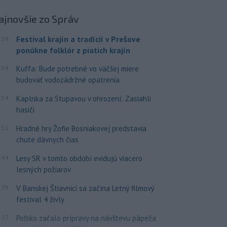
ajnovšie
zo Správ
Festival krajín a tradícií v Prešove
:59
ponúkne folklór z piatich krajín
:54
Kuffa: Bude potrebné vo väčšej miere
budovať vodozádržné opatrenia
:54
Kaplnka za Stupavou v ohrození: Zasiahli
hasiči
:51
Hradné hry Žofie Bosniakovej predstavia
chute dávnych čias
:44
Lesy SR v tomto období evidujú viacero
lesných požiarov
:39
V Banskej Štiavnici sa začína Letný filmový
festival 4 živly
:37
Poľsko začalo prípravy na návštevu pápeža