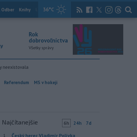
36
°C
 Odber
Knihy
Útulkovo
Magazín
News Now
Archív
TASR
Rok
dobrovoľníctva
ky
Všetky správy
y neexistovala
Referendum
MS v hokeji
Najčítanejšie
6h
24h
7d
Český herec Vladimír Polívka
1