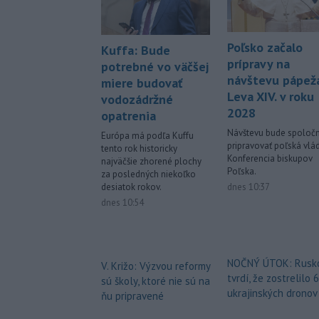
Poľsko začalo
Kuffa: Bude
prípravy na
potrebné vo väčšej
návštevu pápež
miere budovať
Leva XIV. v roku
vodozádržné
2028
opatrenia
Návštevu bude spoloč
Európa má podľa Kuffu
pripravovať poľská vlá
tento rok historicky
Konferencia biskupov
najväčšie zhorené plochy
Poľska.
za posledných niekoľko
dnes 10:37
desiatok rokov.
dnes 10:54
NOČNÝ ÚTOK: Rusk
V. Križo: Výzvou reformy
tvrdí, že zostrelilo 
sú školy, ktoré nie sú na
ukrajinských dronov
ňu pripravené