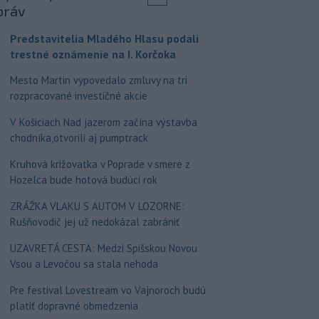
práv
Predstavitelia Mladého Hlasu podali
trestné oznámenie na I. Korčoka
Mesto Martin vypovedalo zmluvy na tri
rozpracované investičné akcie
V Košiciach Nad jazerom začína výstavba
chodníka,otvorili aj pumptrack
Kruhová križovatka v Poprade v smere z
Hozelca bude hotová budúci rok
ZRÁŽKA VLAKU S AUTOM V LOZORNE:
Rušňovodič jej už nedokázal zabrániť
UZAVRETÁ CESTA: Medzi Spišskou Novou
Vsou a Levočou sa stala nehoda
Pre festival Lovestream vo Vajnoroch budú
platiť dopravné obmedzenia