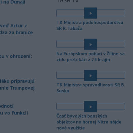
TASR TV
vysokými teplotami.
i na Dunaji
-
V roku 2025 okolo 16,5
07:18
percenta ľudí vo veku 16 rokov a
TK Ministra pôdohospodárstva
viac v
členských krajinách Európskej
eď Artur z
SR R. Takača
únie (EÚ) denne užívalo tabak a s ním
dza za hranice
súvisiace výrobky.
-
Vedenie Medzinárodnej
06:47
Na Európskom pohári v Žiline sa
futbalovej federácie (FIFA) sa
u v ohrození:
zídu pretekári z 25 krajín
ospravedlnilo v
súvislosti s
kontroverzným plánom predať
é
podiely na budúcich ziskoch z
majstrovstiev sveta súkromným
áku pripravujú
TK Ministra spravodlivosti SR B.
investorom. Na stretnutí v Rabate
lanie Trumpovej
Suska
členovia FIFA plne podporili
prezidenta Gianniho Infantina.
odnotí
-
Americký štát Nové Mexiko v
06:06
u vo funkcii
stredu zažaloval ministerstvo
Časť bývalých banských
spravodlivosti USA a povereného
objektov na hornej Nitre nájde
ministra Todda Blanchea. Tvrdí, že
nové využitie