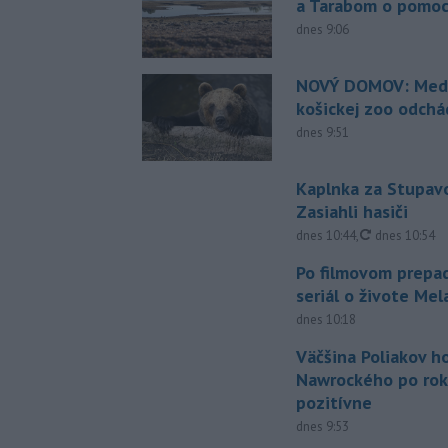
a Tarabom o pomoc
dnes 9:06
NOVÝ DOMOV: Medv
košickej zoo odchá
dnes 9:51
Kaplnka za Stupavo
Zasiahli hasiči
aktualizovan
dnes 10:44
,
dnes 10:54
Po filmovom prepad
seriál o živote Me
dnes 10:18
Väčšina Poliakov h
Nawrockého po rok
pozitívne
dnes 9:53