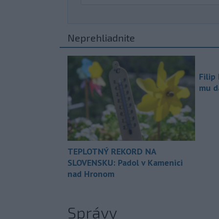
Neprehliadnite
Filip
mu da
TEPLOTNÝ REKORD NA
SLOVENSKU: Padol v Kamenici
nad Hronom
Správy