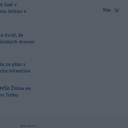
federálne úrady mu bránia vo
6 ľudí v
vyšetrovaní sexuálnych trestných činov
Viac
nou krízou v
odsúdeného sexuálneho delikventa
Jeffreyho Epsteina.
-
Štátny tajomník
22:44
 tvrdí, že
ministerstva životného prostredia
ajinských dronov
Filip Kuffa tvrdí,
že mu Európska
komisia (EK) dala za pravdu v
súvislosti s vládnou pripomienkou k
zonáciám národných parkov (NP) a
la za plán s
naďalej je tak ohrozených 450
rila Infantina
miliónov eur z plánu obnovy.
-
Nemecko v stredu začalo
21:25
MŠK Žilina na
vyšetrovanie po tom, ako sa v noci
v
blízkosti vzletovej a pristávacej
ru Turku
dráhy na letisku Lipsko/Halle našiel
dron naložený výbušninami.
-
Slovensko pomáha Maďarsku
20:47
s vodou, pretože naši južní susedia