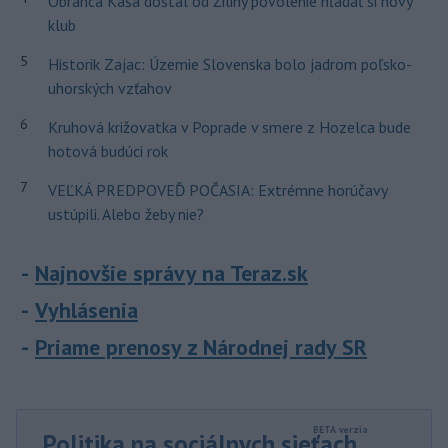
Obranca Kaša dostal od Žiliny povolenie hľadať si nový
klub
5
Historik Zajac: Územie Slovenska bolo jadrom poľsko-
uhorských vzťahov
6
Kruhová križovatka v Poprade v smere z Hozelca bude
hotová budúci rok
7
VEĽKÁ PREDPOVEĎ POČASIA: Extrémne horúčavy
ustúpili. Alebo žeby nie?
Najnovšie správy na Teraz.sk
Vyhlásenia
Priame prenosy z Národnej rady SR
Politika na sociálnych sieťach