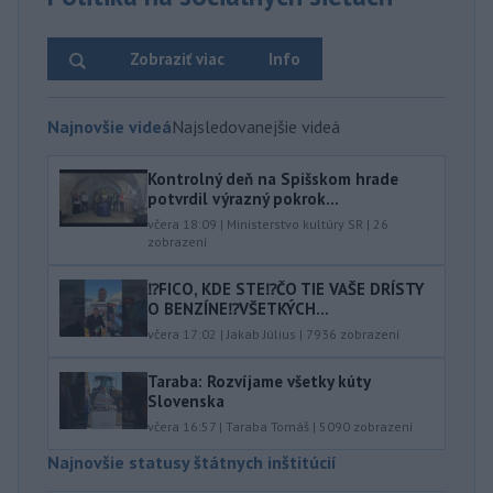
Zobraziť viac
Info
Najnovšie videá
Najsledovanejšie videá
Kontrolný deň na Spišskom hrade
potvrdil výrazný pokrok...
včera 18:09
|
Ministerstvo kultúry SR
|
26
zobrazení
⁉️FICO, KDE STE⁉️ČO TIE VAŠE DRÍSTY
O BENZÍNE⁉️VŠETKÝCH...
včera 17:02
|
Jakab Július
|
7936
zobrazení
Taraba: Rozvíjame všetky kúty
Slovenska
včera 16:57
|
Taraba Tomáš
|
5090
zobrazení
Najnovšie statusy štátnych inštitúcií