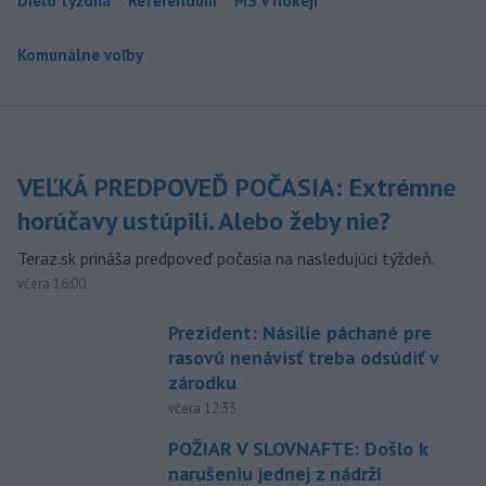
Dielo týždňa
Referendum
MS v hokeji
Komunálne voľby
VEĽKÁ PREDPOVEĎ POČASIA: Extrémne
horúčavy ustúpili. Alebo žeby nie?
Teraz.sk prináša predpoveď počasia na nasledujúci týždeň.
včera 16:00
Prezident: Násilie páchané pre
rasovú nenávisť treba odsúdiť v
zárodku
včera 12:33
POŽIAR V SLOVNAFTE: Došlo k
narušeniu jednej z nádrží