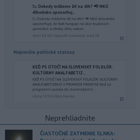
📉 Dokedy môžeme žiť na dlh? 📢 NKÚ
dlhodobo upozorňuj...
📉 Dokedy môžeme žiť na dlh? 📢 NKÚ dlhodobo
upozorňuje, že štát funguje na úkor budúcich
generácií a všetky dlhy nakon...
dnes 04:00
|
Najvyšší kontrolný úrad SR
Najnovšie politické statusy
KEĎ PS ÚTOČÍ NA SLOVENSKÝ FOLKLÓR:
KULTÚRNY ANALFABETIZ...
KEĎ PS ÚTOČÍ NA SLOVENSKÝ FOLKLÓR: KULTÚRNY
ANALFABETIZMUS V PRIAMOM PRENOSE Keď sa
progresívci pustia do slovenských t...
včera 20:50
|
Kéry Marián
Neprehliadnite
ČIASTOČNÉ ZATMENIE SLNKA: