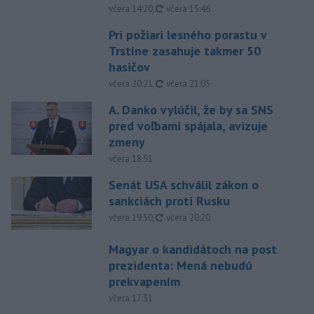
aktualizované
včera 14:20
,
včera 15:46
Pri požiari lesného porastu v
Trstíne zasahuje takmer 50
hasičov
aktualizované
včera 20:21
,
včera 21:05
A. Danko vylúčil, že by sa SNS
pred voľbami spájala, avizuje
zmeny
včera 18:51
Senát USA schválil zákon o
sankciách proti Rusku
aktualizované
včera 19:50
,
včera 20:20
Magyar o kandidátoch na post
prezidenta: Mená nebudú
prekvapením
včera 17:31