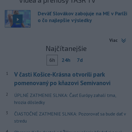
Deväť Slovákov zabojuje na ME v Paríži
o čo najlepšie výsledky
Viac
Najčítanejšie
6h
24h
7d
V časti Košice-Krásna otvorili park
1
pomenovaný po kňazovi Semivanovi
2
ÚPLNÉ ZATMENIE SLNKA: Časť Európy zahalí tma,
hrozia dôsledky
3
ČIASTOČNÉ ZATMENIE SLNKA: Pozorovať sa bude dať v
stredu
4