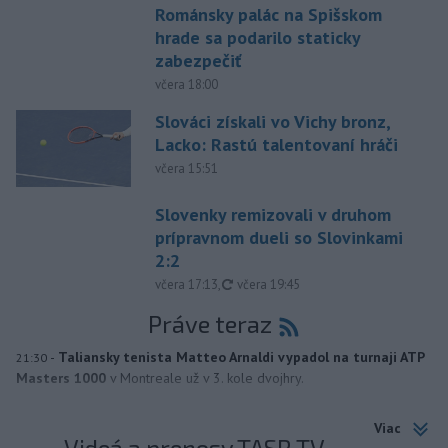
Románsky palác na Spišskom
hrade sa podarilo staticky
zabezpečiť
včera 18:00
Slováci získali vo Vichy bronz,
Lacko: Rastú talentovaní hráči
včera 15:51
Slovenky remizovali v druhom
prípravnom dueli so Slovinkami
2:2
aktualizované
včera 17:13
,
včera 19:45
Práve teraz
-
Taliansky tenista Matteo Arnaldi vypadol na turnaji ATP
21:30
Masters 1000
v Montreale už v 3. kole dvojhry.
Viac
Videá a prenosy TASR TV