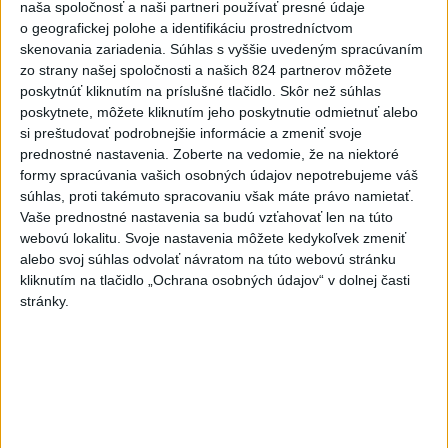
KDH od polície očakáva rýchle
naša spoločnosť a naši partneri používať presné údaje
vyšetrenie útoku na cudzincov v
o geografickej polohe a identifikáciu prostredníctvom
Nitre
skenovania zariadenia. Súhlas s vyššie uvedeným spracúvaním
zo strany našej spoločnosti a našich 824 partnerov môžete
včera 18:06
poskytnúť kliknutím na príslušné tlačidlo. Skôr než súhlas
Rezort školstva pomôže samosprávam s určovaním
poskytnete, môžete kliknutím jeho poskytnutie odmietnuť alebo
školských obvodov
si preštudovať podrobnejšie informácie a zmeniť svoje
prednostné nastavenia.
Zoberte na vedomie, že na niektoré
O jedného prevádzača menej: Prispela k tomu aj slovenská
formy spracúvania vašich osobných údajov nepotrebujeme váš
súhlas, proti takémuto spracovaniu však máte právo namietať.
polícia
Vaše prednostné nastavenia sa budú vzťahovať len na túto
webovú lokalitu. Svoje nastavenia môžete kedykoľvek zmeniť
POŽIAR V SLOVNAFTE: Došlo k narušeniu jednej z nádrží
alebo svoj súhlas odvolať návratom na túto webovú stránku
kliknutím na tlačidlo „Ochrana osobných údajov“ v dolnej časti
Zahraničie
stránky.
Turecko: Nová obranná dohoda nie v
rozpore so záväzkami voči NATO
včera 22:09