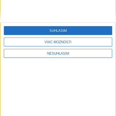
SÚHLASÍM
VIAC MOŽNOSTÍ
NESÚHLASÍM
....