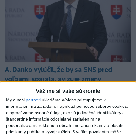
A. Danko vylúčil, že by sa SNS pred
voľbami spájala, avizuje zmeny
Vyhlásil, že už nebude niesť zodpovednosť za „zbabrané
Vážime si vaše súkromie
zonácie, odposluchy ani za iné veci, s ktorými SNS nemá nič
My a naši
partneri
ukladáme a/alebo pristupujeme k
spoločné“.
informáciám na zariadení, napríklad pomocou súborov cookies,
včera 18:51
a spracúvame osobné údaje, ako sú jedinečné identifikátory a
štandardné informácie odosielané zariadením na
Slovensko
personalizovanú reklamu a obsah, meranie reklamy a obsahu,
prieskumy publika a vývoj služieb.
S vaším povolením môže