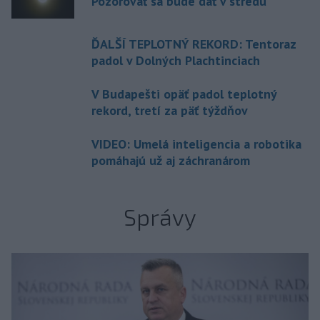
Pozorovať sa bude dať v stredu
ĎALŠÍ TEPLOTNÝ REKORD: Tentoraz
padol v Dolných Plachtinciach
V Budapešti opäť padol teplotný
rekord, tretí za päť týždňov
VIDEO: Umelá inteligencia a robotika
pomáhajú už aj záchranárom
Správy