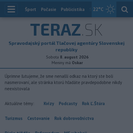
22
°C
Index
Šport
Počasie
Publicistika
Slovensko
Zahranič
TERAZ
.SK
Spravodajský portál Tlačovej agentúry Slovenskej
republiky
Sobota
8. august 2026
Meniny má
Oskar
Úprimne ľutujeme, že sme nenašli odkaz na ktorý ste boli
nasmerovaní, ale stránka ktorú hľadáte pravdepodobne nikdy
neexistovala
Aktuálne témy:
Kvízy
Podcasty
Rok Ľ.Štúra
Turizmus
Cestovanie
Rok dobrovoľníctva