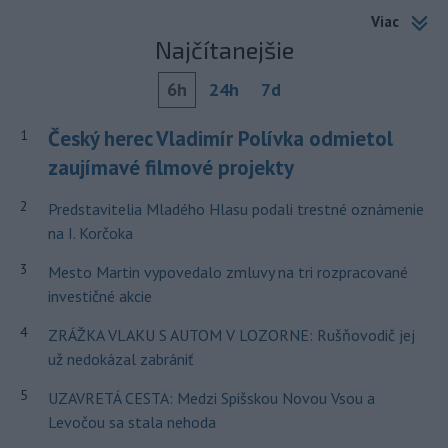
Viac
Najčítanejšie
6h
24h
7d
Český herec Vladimír Polívka odmietol
1
zaujímavé filmové projekty
2
Predstavitelia Mladého Hlasu podali trestné oznámenie
na I. Korčoka
3
Mesto Martin vypovedalo zmluvy na tri rozpracované
investičné akcie
4
ZRÁŽKA VLAKU S AUTOM V LOZORNE: Rušňovodič jej
už nedokázal zabrániť
5
UZAVRETÁ CESTA: Medzi Spišskou Novou Vsou a
Levočou sa stala nehoda