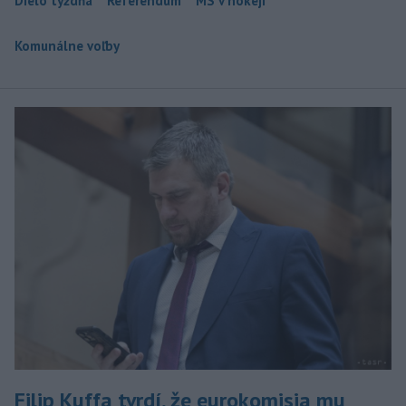
Dielo týždňa
Referendum
MS v hokeji
Komunálne voľby
Filip Kuffa tvrdí, že eurokomisia mu