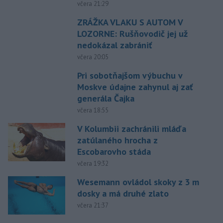
včera 21:29
ZRÁŽKA VLAKU S AUTOM V
LOZORNE: Rušňovodič jej už
nedokázal zabrániť
včera 20:05
Pri sobotňajšom výbuchu v
Moskve údajne zahynul aj zať
generála Čajka
včera 18:55
V Kolumbii zachránili mláďa
zatúlaného hrocha z
Escobarovho stáda
včera 19:32
Wesemann ovládol skoky z 3 m
dosky a má druhé zlato
včera 21:37