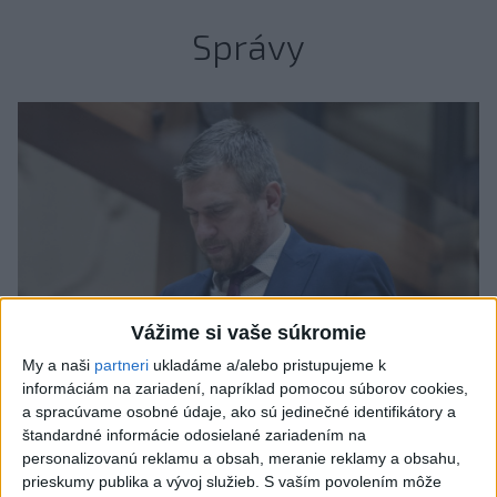
Správy
Vážime si vaše súkromie
My a naši
partneri
ukladáme a/alebo pristupujeme k
informáciám na zariadení, napríklad pomocou súborov cookies,
a spracúvame osobné údaje, ako sú jedinečné identifikátory a
štandardné informácie odosielané zariadením na
Filip Kuffa tvrdí, že eurokomisia mu
personalizovanú reklamu a obsah, meranie reklamy a obsahu,
dala za pravdu pri zonácii
prieskumy publika a vývoj služieb.
S vaším povolením môže