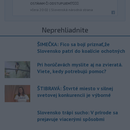
OSTÁVAM ČI ODSTUPUJEM⁉️🤷🏻‍♂️
včera 20:02
|
Slovenská národná strana
Neprehliadnite
ŠIMEČKA: Fico sa bojí priznať,že
Slovensko patrí do koalície ochotných
Pri horúčavách myslite aj na zvieratá.
Viete, kedy potrebujú pomoc?
ŠTIBRAVÁ: Štvrté miesto v silnej
svetovej konkurencii je výborné
Slovensko trápi sucho: V prírode sa
prejavuje viacerými spôsobmi