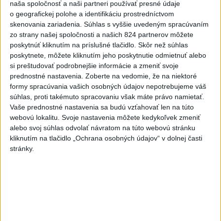
naša spoločnosť a naši partneri používať presné údaje
Minister životného prostredia Tomáš Taraba (nominant SNS)
o geografickej polohe a identifikáciu prostredníctvom
sa voči týmto tvrdeniam ohradil s tým, že ide o fabulácie,
skenovania zariadenia. Súhlas s vyššie uvedeným spracúvaním
ktoré neodzrkadľujú skutkový stav.
zo strany našej spoločnosti a našich 824 partnerov môžete
poskytnúť kliknutím na príslušné tlačidlo. Skôr než súhlas
včera 22:53
poskytnete, môžete kliknutím jeho poskytnutie odmietnuť alebo
Slovensko
si preštudovať podrobnejšie informácie a zmeniť svoje
prednostné nastavenia.
Zoberte na vedomie, že na niektoré
formy spracúvania vašich osobných údajov nepotrebujeme váš
T. Taraba: SR pomáha Maďarsku s
súhlas, proti takémuto spracovaniu však máte právo namietať.
vodou aj napriek tomu, že je jej málo
Vaše prednostné nastavenia sa budú vzťahovať len na túto
včera 20:49
webovú lokalitu. Svoje nastavenia môžete kedykoľvek zmeniť
alebo svoj súhlas odvolať návratom na túto webovú stránku
kliknutím na tlačidlo „Ochrana osobných údajov“ v dolnej časti
SLOVENSKÍ POLICAJTI V CHORVÁTSKU: Pomáhali i pri
stránky.
podvode s ubytovaním
MV odmieta tvrdenia PS o údajnom nasadení ruského
sledovacieho systému
Vo štvrtok má byť opäť horúco, niekde však hrozia búrky