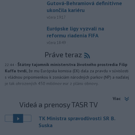
Gutová-Behramiová definitívne
ukončila kariéru
včera 19:17
Európske ligy vyzvali na
reformu riadenia FIFA
včera 18:49
Práve teraz
-
Štátny tajomník ministerstva životného prostredia Filip
22:44
Kuffa tvrdí,
že mu Európska komisia (EK) dala za pravdu v súvislosti
s vládnou pripomienkou k zonáciám národných parkov (NP) a naďalej
je tak ohrozených 450 miliónov eur z plánu obnovy.
Viac
Videá a prenosy TASR TV
TK Ministra spravodlivosti SR B.
Suska