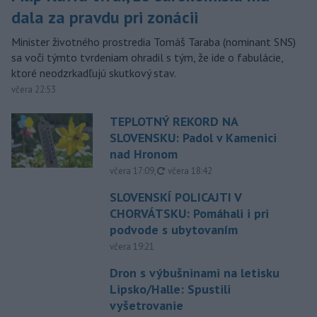
dala za pravdu pri zonácii
Minister životného prostredia Tomáš Taraba (nominant SNS)
sa voči týmto tvrdeniam ohradil s tým, že ide o fabulácie,
ktoré neodzrkadľujú skutkový stav.
včera 22:53
TEPLOTNÝ REKORD NA
SLOVENSKU: Padol v Kamenici
nad Hronom
aktualizované
včera 17:09
,
včera 18:42
SLOVENSKÍ POLICAJTI V
CHORVÁTSKU: Pomáhali i pri
podvode s ubytovaním
včera 19:21
Dron s výbušninami na letisku
Lipsko/Halle: Spustili
vyšetrovanie