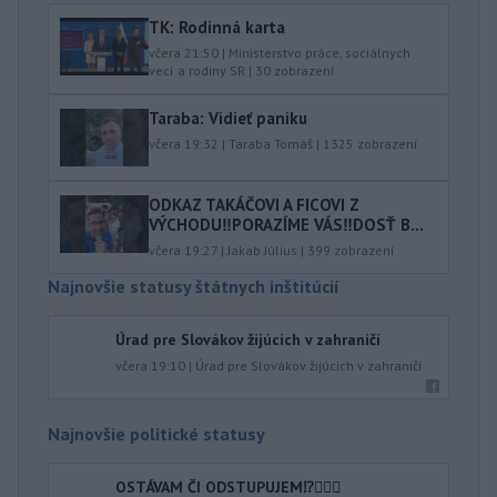
TK: Rodinná karta
včera 21:50
|
Ministerstvo práce, sociálnych
vecí a rodiny SR
|
30
zobrazení
Taraba: Vidieť paniku
včera 19:32
|
Taraba Tomáš
|
1325
zobrazení
ODKAZ TAKÁČOVI A FICOVI Z
VÝCHODU‼️PORAZÍME VÁS‼️DOSŤ B...
včera 19:27
|
Jakab Július
|
399
zobrazení
Najnovšie statusy štátnych inštitúcií
Úrad pre Slovákov žijúcich v zahraničí
včera 19:10
|
Úrad pre Slovákov žijúcich v zahraničí
Najnovšie politické statusy
OSTÁVAM ČI ODSTUPUJEM⁉️🤷🏻‍♂️