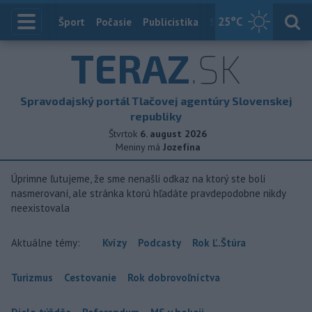
25
°C
Index
Šport
Počasie
Publicistika
Slovensko
Zahranič
TERAZ
.SK
Spravodajský portál Tlačovej agentúry Slovenskej
republiky
Štvrtok
6. august 2026
Meniny má
Jozefína
Úprimne ľutujeme, že sme nenašli odkaz na ktorý ste boli
nasmerovaní, ale stránka ktorú hľadáte pravdepodobne nikdy
neexistovala
Aktuálne témy:
Kvízy
Podcasty
Rok Ľ.Štúra
Turizmus
Cestovanie
Rok dobrovoľníctva