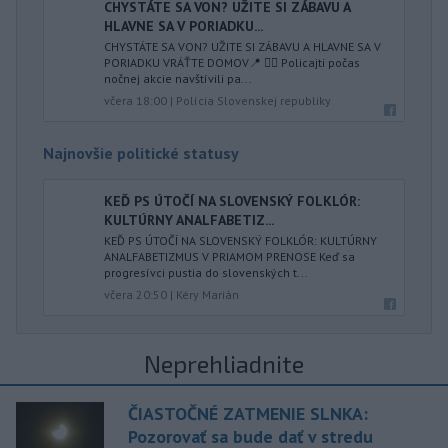
CHYSTÁTE SA VON? UŽITE SI ZÁBAVU A
HLAVNE SA V PORIADKU...
CHYSTÁTE SA VON? UŽITE SI ZÁBAVU A HLAVNE SA V
PORIADKU VRÁŤTE DOMOV📍 👮‍♂️ Policajti počas
nočnej akcie navštívili pa...
včera 18:00
|
Polícia Slovenskej republiky
Najnovšie politické statusy
KEĎ PS ÚTOČÍ NA SLOVENSKÝ FOLKLÓR:
KULTÚRNY ANALFABETIZ...
KEĎ PS ÚTOČÍ NA SLOVENSKÝ FOLKLÓR: KULTÚRNY
ANALFABETIZMUS V PRIAMOM PRENOSE Keď sa
progresívci pustia do slovenských t...
včera 20:50
|
Kéry Marián
Neprehliadnite
ČIASTOČNÉ ZATMENIE SLNKA:
Pozorovať sa bude dať v stredu