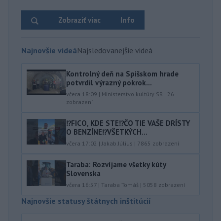
Zobraziť viac
Info
Najnovšie videá
Najsledovanejšie videá
Kontrolný deň na Spišskom hrade
potvrdil výrazný pokrok...
včera 18:09
|
Ministerstvo kultúry SR
|
26
zobrazení
⁉️FICO, KDE STE⁉️ČO TIE VAŠE DRÍSTY
O BENZÍNE⁉️VŠETKÝCH...
včera 17:02
|
Jakab Július
|
7865
zobrazení
Taraba: Rozvíjame všetky kúty
Slovenska
včera 16:57
|
Taraba Tomáš
|
5058
zobrazení
Najnovšie statusy štátnych inštitúcií