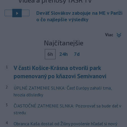
Deväť Slovákov zabojuje na ME v Paríži
o čo najlepšie výsledky
Viac
Najčítanejšie
6h
24h
7d
V časti Košice-Krásna otvorili park
1
pomenovaný po kňazovi Semivanovi
2
ÚPLNÉ ZATMENIE SLNKA: Časť Európy zahalí tma,
hrozia dôsledky
3
ČIASTOČNÉ ZATMENIE SLNKA: Pozorovať sa bude dať v
stredu
4
Obranca Kaša dostal od Žiliny povolenie hľadať si nový