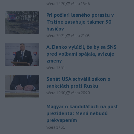
aktualizované
včera 14:20
,
včera 15:46
Pri požiari lesného porastu v
Trstíne zasahuje takmer 50
hasičov
aktualizované
včera 20:21
,
včera 21:05
A. Danko vylúčil, že by sa SNS
pred voľbami spájala, avizuje
zmeny
včera 18:51
Senát USA schválil zákon o
sankciách proti Rusku
aktualizované
včera 19:50
,
včera 20:20
Magyar o kandidátoch na post
prezidenta: Mená nebudú
prekvapením
včera 17:31