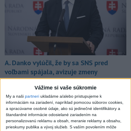
A. Danko vylúčil, že by sa SNS pred
voľbami spájala, avizuje zmeny
Vyhlásil, že už nebude niesť zodpovednosť za „zbabrané
Vážime si vaše súkromie
zonácie, odposluchy ani za iné veci, s ktorými SNS nemá nič
spoločné“.
My a naši
partneri
ukladáme a/alebo pristupujeme k
včera 18:51
informáciám na zariadení, napríklad pomocou súborov cookies,
a spracúvame osobné údaje, ako sú jedinečné identifikátory a
Slovensko
štandardné informácie odosielané zariadením na
personalizovanú reklamu a obsah, meranie reklamy a obsahu,
KDH od polície očakáva rýchle
prieskumy publika a vývoj služieb.
S vaším povolením môže