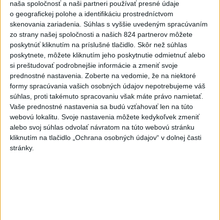
naša spoločnosť a naši partneri používať presné údaje
vyšetrenie útoku na cudzincov v
o geografickej polohe a identifikáciu prostredníctvom
Nitre
skenovania zariadenia. Súhlas s vyššie uvedeným spracúvaním
včera 18:06
zo strany našej spoločnosti a našich 824 partnerov môžete
poskytnúť kliknutím na príslušné tlačidlo. Skôr než súhlas
Rezort školstva pomôže samosprávam s určovaním
poskytnete, môžete kliknutím jeho poskytnutie odmietnuť alebo
školských obvodov
si preštudovať podrobnejšie informácie a zmeniť svoje
prednostné nastavenia.
Zoberte na vedomie, že na niektoré
O jedného prevádzača menej: Prispela k tomu aj slovenská
formy spracúvania vašich osobných údajov nepotrebujeme váš
polícia
súhlas, proti takémuto spracovaniu však máte právo namietať.
Vaše prednostné nastavenia sa budú vzťahovať len na túto
POŽIAR V SLOVNAFTE: Došlo k narušeniu jednej z nádrží
webovú lokalitu. Svoje nastavenia môžete kedykoľvek zmeniť
alebo svoj súhlas odvolať návratom na túto webovú stránku
kliknutím na tlačidlo „Ochrana osobných údajov“ v dolnej časti
Zahraničie
stránky.
Turecko: Nová obranná dohoda nie v
rozpore so záväzkami voči NATO
včera 22:09
Ruská ambasáda označila nález dronu na letisku v Lipsku za