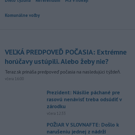
Dielo týždňa
Referendum
MS v hokeji
Komunálne voľby
VEĽKÁ PREDPOVEĎ POČASIA: Extrémne
horúčavy ustúpili. Alebo žeby nie?
Teraz.sk prináša predpoveď počasia na nasledujúci týždeň.
včera 16:00
Prezident: Násilie páchané pre
rasovú nenávisť treba odsúdiť v
zárodku
včera 12:33
POŽIAR V SLOVNAFTE: Došlo k
narušeniu jednej z nádrží