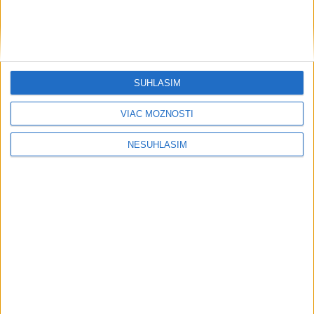
SÚHLASÍM
VIAC MOŽNOSTÍ
NESÚHLASÍM
....