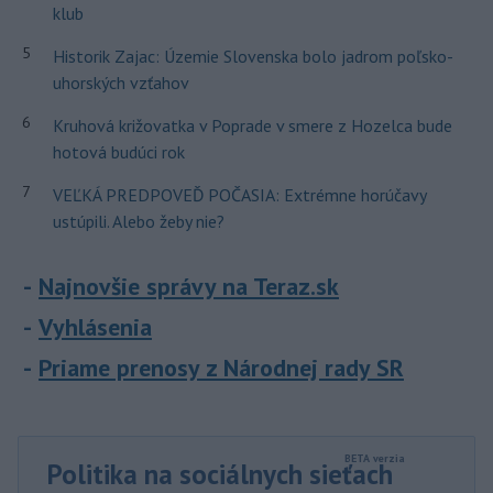
klub
5
Historik Zajac: Územie Slovenska bolo jadrom poľsko-
uhorských vzťahov
6
Kruhová križovatka v Poprade v smere z Hozelca bude
hotová budúci rok
7
VEĽKÁ PREDPOVEĎ POČASIA: Extrémne horúčavy
ustúpili. Alebo žeby nie?
Najnovšie správy na Teraz.sk
Vyhlásenia
Priame prenosy z Národnej rady SR
Politika na sociálnych sieťach