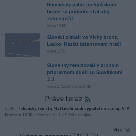
Románsky palác na Spišskom
hrade sa podarilo staticky
zabezpečiť
včera 18:00
Slováci získali vo Vichy bronz,
Lacko: Rastú talentovaní hráči
včera 15:51
Slovenky remizovali v druhom
prípravnom dueli so Slovinkami
2:2
aktualizované
včera 17:13
,
včera 19:45
Práve teraz
-
Taliansky tenista Matteo Arnaldi vypadol na turnaji ATP
21:30
Masters 1000
v Montreale už v 3. kole dvojhry.
Viac
Videá a prenosy TASR TV