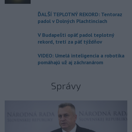
ĎALŠÍ TEPLOTNÝ REKORD: Tentoraz
padol v Dolných Plachtinciach
V Budapešti opäť padol teplotný
rekord, tretí za päť týždňov
VIDEO: Umelá inteligencia a robotika
pomáhajú už aj záchranárom
Správy