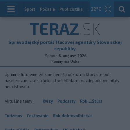
22
°C
Index
Šport
Počasie
Publicistika
Slovensko
Zahranič
TERAZ
.SK
Spravodajský portál Tlačovej agentúry Slovenskej
republiky
Sobota
8. august 2026
Meniny má
Oskar
Úprimne ľutujeme, že sme nenašli odkaz na ktorý ste boli
nasmerovaní, ale stránka ktorú hľadáte pravdepodobne nikdy
neexistovala
Aktuálne témy:
Kvízy
Podcasty
Rok Ľ.Štúra
Turizmus
Cestovanie
Rok dobrovoľníctva