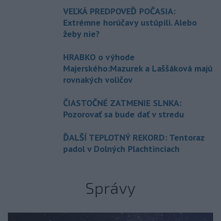
VEĽKÁ PREDPOVEĎ POČASIA:
Extrémne horúčavy ustúpili. Alebo
žeby nie?
HRABKO o výhode
Majerského:Mazurek a Laššáková majú
rovnakých voličov
ČIASTOČNÉ ZATMENIE SLNKA:
Pozorovať sa bude dať v stredu
ĎALŠÍ TEPLOTNÝ REKORD: Tentoraz
padol v Dolných Plachtinciach
Správy