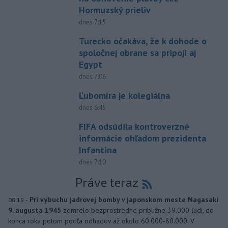
Hormuzský prieliv
dnes 7:15
Turecko očakáva, že k dohode o
spoločnej obrane sa pripojí aj
Egypt
dnes 7:06
Ľubomíra je kolegiálna
dnes 6:45
FIFA odsúdila kontroverzné
informácie ohľadom prezidenta
Infantina
dnes 7:10
Práve teraz
-
Pri výbuchu jadrovej bomby v japonskom meste Nagasaki
08:19
9. augusta 1945
zomrelo bezprostredne približne 39.000 ľudí, do
konca roka potom podľa odhadov až okolo 60.000-80.000. V