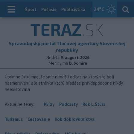
24
°C
Index
Šport
Počasie
Publicistika
Slovensko
Zahranič
TERAZ
.SK
Spravodajský portál Tlačovej agentúry Slovenskej
republiky
Nedela
9. august 2026
Meniny má
Ľubomíra
Úprimne ľutujeme, že sme nenašli odkaz na ktorý ste boli
nasmerovaní, ale stránka ktorú hľadáte pravdepodobne nikdy
neexistovala
Aktuálne témy:
Kvízy
Podcasty
Rok Ľ.Štúra
Turizmus
Cestovanie
Rok dobrovoľníctva