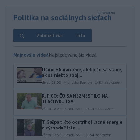
Politika na sociálnych sieťach
Zobraziť viac
Info
Najnovšie videá
Najsledovanejšie videá
Oľano v karanténe, alebo čo sa stane,
ak sa niekto spoj...
dnes 05:00
|
Michelko Roman
|
1455
zobrazení
R. FICO: ČO SA NEZMESTILO NA
TLAČOVKU LXV.
včera 18:24
|
Smer - SSD
|
15144
zobrazení
T. Gašpar: Kto odstrihol lacné energie
z východu? Isto ...
včera 17:56
|
Smer - SSD
|
8554
zobrazení