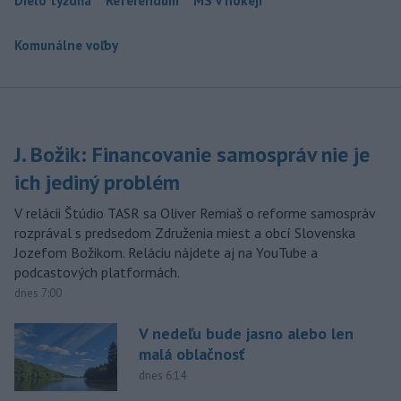
Dielo týždňa
Referendum
MS v hokeji
Komunálne voľby
J. Božik: Financovanie samospráv nie je
ich jediný problém
V relácii Štúdio TASR sa Oliver Remiaš o reforme samospráv
rozprával s predsedom Združenia miest a obcí Slovenska
Jozefom Božikom. Reláciu nájdete aj na YouTube a
podcastových platformách.
dnes 7:00
V nedeľu bude jasno alebo len
malá oblačnosť
dnes 6:14