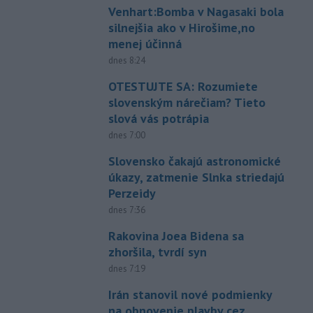
Venhart:Bomba v Nagasaki bola
silnejšia ako v Hirošime,no
menej účinná
dnes 8:24
OTESTUJTE SA: Rozumiete
slovenským nárečiam? Tieto
slová vás potrápia
dnes 7:00
Slovensko čakajú astronomické
úkazy, zatmenie Slnka striedajú
Perzeidy
dnes 7:36
Rakovina Joea Bidena sa
zhoršila, tvrdí syn
dnes 7:19
Irán stanovil nové podmienky
na obnovenie plavby cez