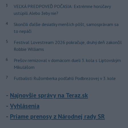
3
VEĽKÁ PREDPOVEĎ POČASIA: Extrémne horúčavy
ustúpili. Alebo žeby nie?
4
Skončili ďalšie desiatky menších pôšt, samosprávam sa
to nepáči
5
Festival Lovestream 2026 pokračuje, druhý deň zakončil
Robbie Williams
6
Prešov remizoval v domácom dueli 3. kola s Liptovským
Mikulášom
7
Futbalisti Ružomberka podľahli Podbrezovej v 3. kole
Najnovšie správy na Teraz.sk
Vyhlásenia
Priame prenosy z Národnej rady SR