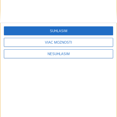
SÚHLASÍM
VIAC MOŽNOSTÍ
....
NESÚHLASÍM