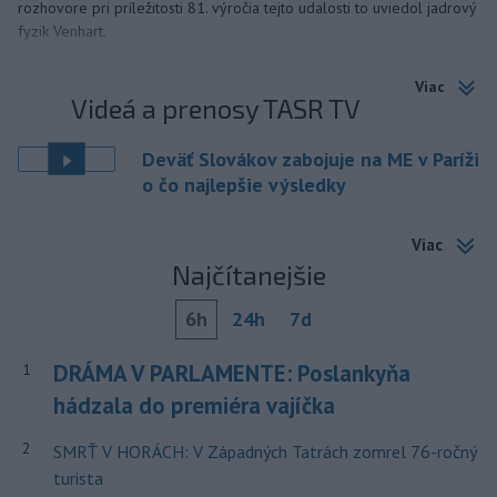
rozhovore pri príležitosti 81. výročia tejto udalosti to uviedol jadrový
fyzik Venhart.
Viac
Videá a prenosy TASR TV
Deväť Slovákov zabojuje na ME v Paríži
o čo najlepšie výsledky
Viac
Najčítanejšie
6h
24h
7d
DRÁMA V PARLAMENTE: Poslankyňa
1
hádzala do premiéra vajíčka
2
SMRŤ V HORÁCH: V Západných Tatrách zomrel 76-ročný
turista