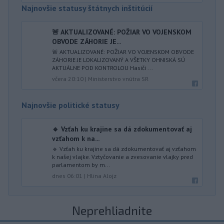
Najnovšie statusy štátnych inštitúcií
🚨 AKTUALIZOVANÉ: POŽIAR VO VOJENSKOM
OBVODE ZÁHORIE JE...
🚨 AKTUALIZOVANÉ: POŽIAR VO VOJENSKOM OBVODE
ZÁHORIE JE LOKALIZOVANÝ A VŠETKY OHNISKÁ SÚ
AKTUÁLNE POD KONTROLOU Hasiči ...
včera 20:10
|
Ministerstvo vnútra SR
Najnovšie politické statusy
🔹 Vzťah ku krajine sa dá zdokumentovať aj
vzťahom k na...
🔹 Vzťah ku krajine sa dá zdokumentovať aj vzťahom
k našej vlajke. Vztyčovanie a zvesovanie vlajky pred
parlamentom by m...
dnes 06:01
|
Hlina Alojz
Neprehliadnite