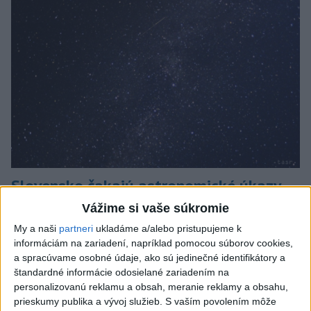
Slovensko čakajú astronomické úkazy,
zatmenie Slnka striedajú Perzeidy
Vážime si vaše súkromie
My a naši
partneri
ukladáme a/alebo pristupujeme k
Zatmenie sa začne najskôr na východe krajiny.
informáciám na zariadení, napríklad pomocou súborov cookies,
dnes 7:36
a spracúvame osobné údaje, ako sú jedinečné identifikátory a
štandardné informácie odosielané zariadením na
Slovensko
personalizovanú reklamu a obsah, meranie reklamy a obsahu,
prieskumy publika a vývoj služieb.
S vaším povolením môže
Fico: Suchá musia viesť k