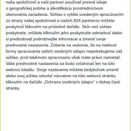
naša spoločnosť a naši partneri používať presné údaje
razantnejšej ochrane vody na
o geografickej polohe a identifikáciu prostredníctvom
Slovensku
skenovania zariadenia. Súhlas s vyššie uvedeným spracúvaním
včera 21:39
zo strany našej spoločnosti a našich 824 partnerov môžete
poskytnúť kliknutím na príslušné tlačidlo. Skôr než súhlas
Polícia vyzýva mladých, aby boli opatrní s požívaním
poskytnete, môžete kliknutím jeho poskytnutie odmietnuť alebo
alkoholu
si preštudovať podrobnejšie informácie a zmeniť svoje
prednostné nastavenia.
Zoberte na vedomie, že na niektoré
MZVEZ: V Nemecku zavedú zákaz konzumácie alkoholu na
formy spracúvania vašich osobných údajov nepotrebujeme váš
staniciach
súhlas, proti takémuto spracovaniu však máte právo namietať.
Vaše prednostné nastavenia sa budú vzťahovať len na túto
POZOR NA HARÚČAVY: SHMÚ vydalo výstrahy prvého
webovú lokalitu. Svoje nastavenia môžete kedykoľvek zmeniť
stupňa pred teplom
alebo svoj súhlas odvolať návratom na túto webovú stránku
kliknutím na tlačidlo „Ochrana osobných údajov“ v dolnej časti
Zahraničie
stránky.
Venhart:Bomba v Nagasaki bola
silnejšia ako v Hirošime,no menej
účinná
dnes 8:24