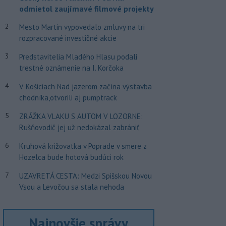
odmietol zaujímavé filmové projekty
2
Mesto Martin vypovedalo zmluvy na tri
rozpracované investičné akcie
3
Predstavitelia Mladého Hlasu podali
trestné oznámenie na I. Korčoka
4
V Košiciach Nad jazerom začína výstavba
chodníka,otvorili aj pumptrack
5
ZRÁŽKA VLAKU S AUTOM V LOZORNE:
Rušňovodič jej už nedokázal zabrániť
6
Kruhová križovatka v Poprade v smere z
Hozelca bude hotová budúci rok
7
UZAVRETÁ CESTA: Medzi Spišskou Novou
Vsou a Levočou sa stala nehoda
Najnovšie správy