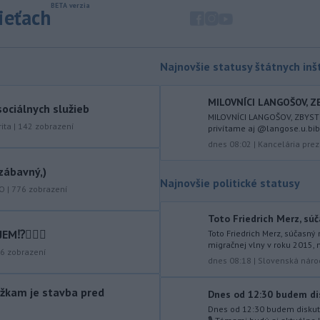
zápasia s kritickou situáciou na Dunaji a
sieťach
v hre je aj možné odstavenie jadrovej
elektrárne.
-
Litovská pohraničná stráž
20:17
Najnovšie statusy štátnych inšt
objavila ďalší podzemný tunel,
ktorý mal
slúžiť na nelegálne
prevádzanie migrantov z Bieloruska
MILOVNÍCI LANGOŠOV, ZB
ociálnych služieb
na územie tohto členského štátu
MILOVNÍCI LANGOŠOV, ZBYSTR
ita
|
142
zobrazení
privítame aj @langose.u.bibi 
Európskej únie.
dnes 08:02
|
Kancelária prez
-
Ruská dezinformačná
20:08
zábavný,)
kampaň sa vo Francúzsku zamerala
Najnovšie politické statusy
na ďalšieho
kandidáta, bývalého
KO
|
776
zobrazení
centristického premiéra Attala. Ako
informovala agentúra AFP, odhalil ju
Toto Friedrich Merz, súč
vládny úrad Viginum a s „vysokou
⁉️🤷🏻‍♂️
Toto Friedrich Merz, súčasný
migračnej vlny v roku 2015, n
mierou istoty“ pripísal proruskej
6
zobrazení
dnes 08:18
|
Slovenská náro
dezinformačnej sieti s názvom
Matrioška.
žkam je stavba pred
Dnes od 12:30 budem dis
-
Na jednokoľajovom
20:02
Dnes od 12:30 budem diskut