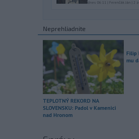
dnes 06:11
|
Ferenčák Ján
|
2
z
Neprehliadnite
Filip
mu da
TEPLOTNÝ REKORD NA
SLOVENSKU: Padol v Kamenici
nad Hronom