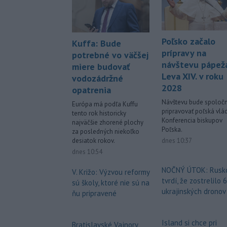
Poľsko začalo
Kuffa: Bude
prípravy na
potrebné vo väčšej
návštevu pápež
miere budovať
Leva XIV. v roku
vodozádržné
2028
opatrenia
Návštevu bude spoloč
Európa má podľa Kuffu
pripravovať poľská vlá
tento rok historicky
Konferencia biskupov
najväčšie zhorené plochy
Poľska.
za posledných niekoľko
dnes 10:37
desiatok rokov.
dnes 10:54
NOČNÝ ÚTOK: Rusk
V. Križo: Výzvou reformy
tvrdí, že zostrelilo 
sú školy, ktoré nie sú na
ukrajinských dronov
ňu pripravené
Island si chce pri
Bratislavské Vajnory