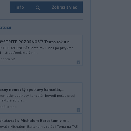
Info
Zobraziť viac
itúcií
YSTRITE POZORNOSŤ! Tento rok u n...
ITE POZORNOSŤ! Tento rok u nás po prvýkrát
– streetfood, ktorý m...
identa SR
asný nemecký spolkový kancelár,...
 nemecký spolkový kancelár, hovoril počas prvej
iektoré zdroja ...
dná strana
kutovať s Michalom Bartekom v re...
ovať s Michalom Bartekom v relácii Téma na TA3