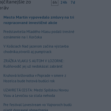
jčítanejšie zo
6h
24h
7d
práv
Mesto Martin vypovedalo zmluvy na tri
rozpracované investičné akcie
Predstavitelia Mladého Hlasu podali trestné
oznámenie na I. Korčoka
V Košiciach Nad jazerom začína výstavba
chodníka,otvorili aj pumptrack
ZRÁŽKA VLAKU S AUTOM V LOZORNE:
Rušňovodič jej už nedokázal zabrániť
Kruhová križovatka v Poprade v smere z
Hozelca bude hotová budúci rok
UZAVRETÁ CESTA: Medzi Spišskou Novou
Vsou a Levočou sa stala nehoda
Pre festival Lovestream vo Vajnoroch budú
platiť dopravné obmedzenia