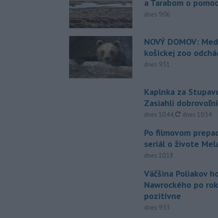
a Tarabom o pomoc
dnes 9:06
NOVÝ DOMOV: Medv
košickej zoo odchá
dnes 9:51
Kaplnka za Stupavo
Zasiahli dobrovoľní
aktualizovan
dnes 10:44
,
dnes 10:54
Po filmovom prepad
seriál o živote Me
dnes 10:18
Väčšina Poliakov h
Nawrockého po rok
pozitívne
dnes 9:53