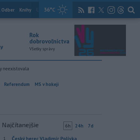
36
°C
 Odber
Knihy
Útulkovo
Magazín
News Now
Archív
TASR
Rok
dobrovoľníctva
ky
Všetky správy
y neexistovala
Referendum
MS v hokeji
Najčítanejšie
6h
24h
7d
Český herec Vladimír Polívka
1