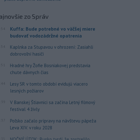
ajnovšie
zo Správ
Kuffa: Bude potrebné vo väčšej miere
:54
budovať vodozádržné opatrenia
:54
Kaplnka za Stupavou v ohrození: Zasiahli
dobrovoľní hasiči
:51
Hradné hry Žofie Bosniakovej predstavia
chute dávnych čias
:44
Lesy SR v tomto období evidujú viacero
lesných požiarov
:39
V Banskej Štiavnici sa začína Letný filmový
festival 4 živly
:37
Poľsko začalo prípravy na návštevu pápeža
Leva XIV. v roku 2028
:35
NOČNÝ ÚTOK: Rusko tvrdí, že zostrelilo