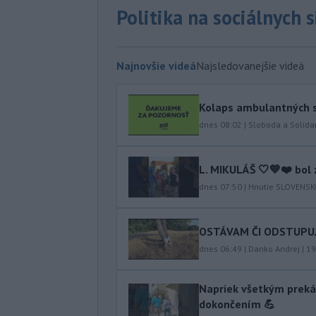
Politika na sociálnych 
Najnovšie videá
Najsledovanejšie videá
Kolaps ambulantných s
dnes 08:02
|
Sloboda a Solidar
L. MIKULÁŠ 🤍💙❤️ bol 
dnes 07:50
|
Hnutie SLOVENS
OSTÁVAM ČI ODSTUPUJEM
dnes 06:49
|
Danko Andrej
|
19
Napriek všetkým preká
dokončením 💪