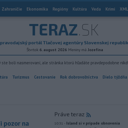
Zahraničie
Ekonomika
Regióny
Kultúra
Veda
Krimi
XML
TERAZ
.SK
pravodajský portál Tlačovej agentúry Slovenskej republi
Štvrtok
6. august 2026
Meniny má
Jozefína
ý ste boli nasmerovaní, ale stránka ktorú hľadáte pravdepodobne nikd
túra
Turizmus
Cestovanie
Rok dobrovoľníctva
Dielo týždňa
Práve teraz
si pozor na
-
Island si v prípade obnovenia
10:31