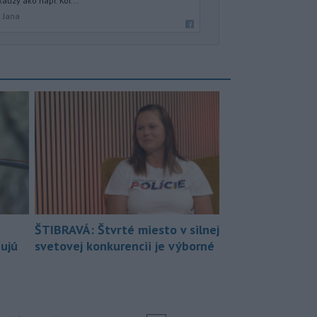
auzy ako napr. Kor...
á Jana
ŠTIBRAVÁ: Štvrté miesto v silnej
bujú
svetovej konkurencii je výborné