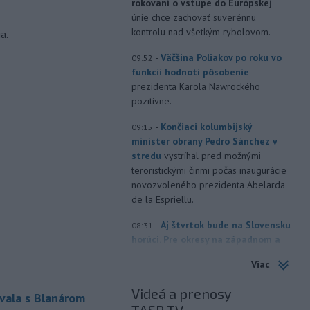
rokovaní o vstupe do Európskej
únie chce zachovať suverénnu
kontrolu nad všetkým rybolovom.
a.
-
Väčšina Poliakov po roku vo
09:52
funkcii hodnotí pôsobenie
prezidenta Karola Nawrockého
pozitívne.
-
Končiaci kolumbijský
09:15
minister obrany Pedro Sánchez v
stredu
vystríhal pred možnými
teroristickými činmi počas inaugurácie
novozvoleného prezidenta Abelarda
de la Espriellu.
-
Aj štvrtok bude na Slovensku
08:31
horúci. Pre okresy na západnom a
južnom
Slovensku a niektoré okresy v
Viac
strede a na východe krajiny vydal
Slovenský hydrometeorologický ústav
Videá a prenosy
vala s Blanárom
(SHMÚ) výstrahy tretieho stupňa pred