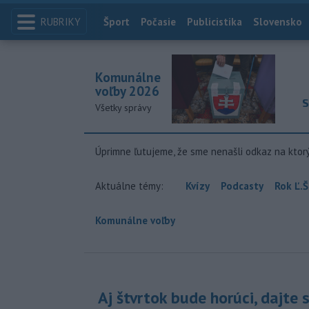
RUBRIKY
Index
Šport
Počasie
Publicistika
Slovensko
Komunálne
voľby 2026
S
Všetky správy
Úprimne ľutujeme, že sme nenašli odkaz na ktor
Aktuálne témy:
Kvízy
Podcasty
Rok Ľ.Š
Komunálne voľby
Aj štvrtok bude horúci, dajte 