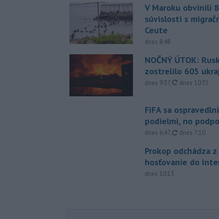
V Maroku obvinili 8
súvislosti s migrač
Ceute
dnes 8:48
NOČNÝ ÚTOK: Rusko
zostrelilo 605 ukr
aktualizované
dnes 9:37
,
dnes 10:35
FIFA sa ospravedlni
podielmi, no podpo
aktualizované
dnes 6:47
,
dnes 7:10
Prokop odchádza z 
hosťovanie do Inte
dnes 10:13