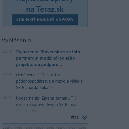
na Teraz.sk
ZOBRAZIŤ NAJNOVŠIE SPRÁVY
Vyhlásenia
Vyjadrenie: Slovensko sa stalo
10:43
partnerom medzinárodného
projektu na podporu...
10:36
Oznámenie: TK ministra
pôdohospodárstva a rozvoja vidieka
SR Richarda Takáča
09:49
Upozornenie: Zmena termínu TK
ministra spravodlivosti SR Borisa
Suska - dnes
Viac