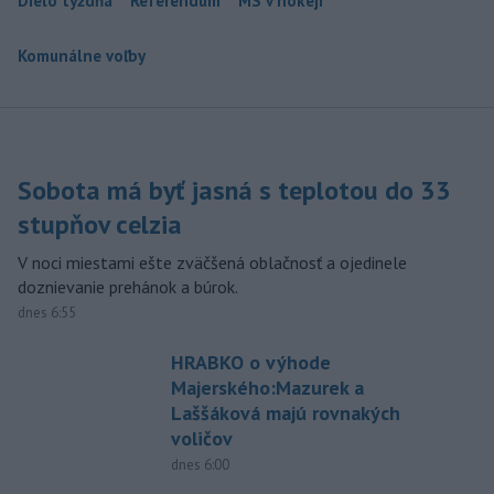
Dielo týždňa
Referendum
MS v hokeji
Komunálne voľby
Sobota má byť jasná s teplotou do 33
stupňov celzia
V noci miestami ešte zväčšená oblačnosť a ojedinele
doznievanie prehánok a búrok.
dnes 6:55
HRABKO o výhode
Majerského:Mazurek a
Laššáková majú rovnakých
voličov
dnes 6:00