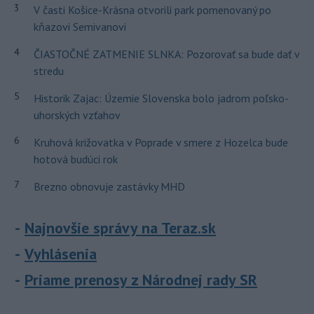
3
V časti Košice-Krásna otvorili park pomenovaný po
kňazovi Semivanovi
4
ČIASTOČNÉ ZATMENIE SLNKA: Pozorovať sa bude dať v
stredu
5
Historik Zajac: Územie Slovenska bolo jadrom poľsko-
uhorských vzťahov
6
Kruhová križovatka v Poprade v smere z Hozelca bude
hotová budúci rok
7
Brezno obnovuje zastávky MHD
Najnovšie správy na Teraz.sk
Vyhlásenia
Priame prenosy z Národnej rady SR