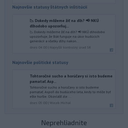
Najnovšie statusy štátnych inštitúcií
📉 Dokedy môžeme žiť na dlh? 📢 NKÚ
dlhodobo upozorňuj...
📉 Dokedy môžeme žiť na dlh? 📢 NKÚ dlhodobo
upozorňuje, že štát funguje na úkor budúcich
generácií a všetky dlhy nakon...
dnes 04:00
|
Najvyšší kontrolný úrad SR
Najnovšie politické statusy
Tohtoročné sucho a horúčavy si isto budeme
pamatať. Asp...
Tohtoročné sucho a horúčavy si isto budeme
pamatať. Aspoň do budúceho leta, kedy to môže byť
ešte horšie. Obzvlášť zle ...
dnes 05:00
|
Wiezik Michal
Neprehliadnite