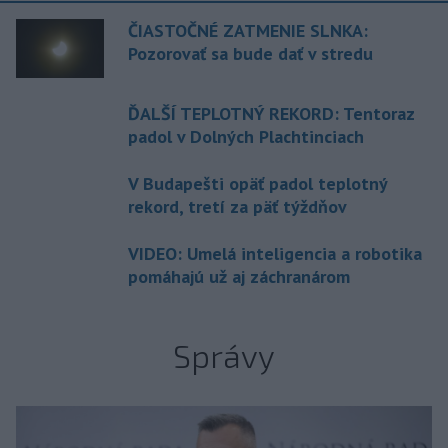
ČIASTOČNÉ ZATMENIE SLNKA:
Pozorovať sa bude dať v stredu
ĎALŠÍ TEPLOTNÝ REKORD: Tentoraz
padol v Dolných Plachtinciach
V Budapešti opäť padol teplotný
rekord, tretí za päť týždňov
VIDEO: Umelá inteligencia a robotika
pomáhajú už aj záchranárom
Správy