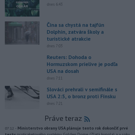
dnes 6:43
Čína sa chystá na tajfún
Dolphin, zatvára školy a
turistické atrakcie
dnes 7:03
Reuters: Dohoda o
Hormuzskom prielive je podľa
USA na dosah
dnes 7:11
Slováci prehrali v semifinále s
USA 2:5, o bronz proti Fínsku
dnes 7:21
Práve teraz
-
Ministerstvo obrany USA plánuje tento rok dokončiť prvé
07:12
testy
protiraketového systému Golden Dome (Zlatá kupola) a v roku