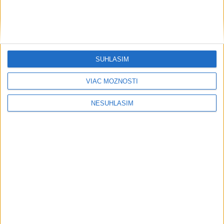
SÚHLASÍM
VIAC MOŽNOSTÍ
NESÚHLASÍM
....