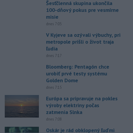
Šesťčlenná skupina ukončila
100-dňový pokus pre vesmírne
misie
dnes 7:05
V Kyjeve sa ozývali výbuchy, pri
metropole prišli o život traja
ľudia
dnes 7:17
Bloomberg: Pentagón chce
urobiť prvé testy systému
Golden Dome
dnes 7:15
Európa sa pripravuje na pokles
výroby elektriny počas
zatmenia Slnka
dnes 7:08
Oskár je rád obklopený ľuďmi