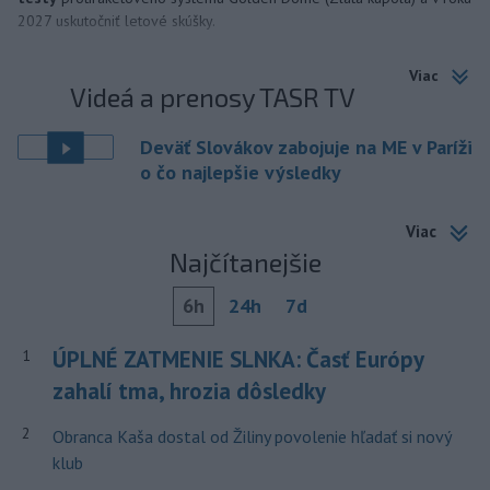
2027 uskutočniť letové skúšky.
Viac
Videá a prenosy TASR TV
Deväť Slovákov zabojuje na ME v Paríži
o čo najlepšie výsledky
Viac
Najčítanejšie
6h
24h
7d
ÚPLNÉ ZATMENIE SLNKA: Časť Európy
1
zahalí tma, hrozia dôsledky
2
Obranca Kaša dostal od Žiliny povolenie hľadať si nový
klub