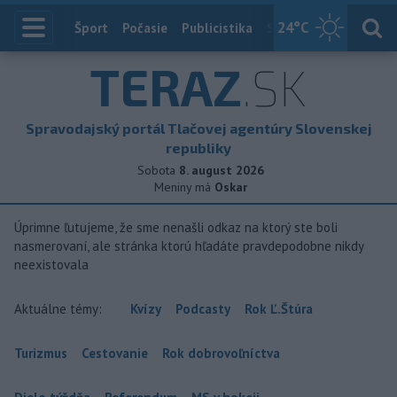
24
°C
Index
Šport
Počasie
Publicistika
Slovensko
Zahranič
TERAZ
.SK
Spravodajský portál Tlačovej agentúry Slovenskej
republiky
Sobota
8. august 2026
Meniny má
Oskar
Úprimne ľutujeme, že sme nenašli odkaz na ktorý ste boli
nasmerovaní, ale stránka ktorú hľadáte pravdepodobne nikdy
neexistovala
Aktuálne témy:
Kvízy
Podcasty
Rok Ľ.Štúra
Turizmus
Cestovanie
Rok dobrovoľníctva