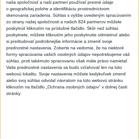
Slovensko
naša spoločnosť a naši partneri používať presné údaje
o geografickej polohe a identifikáciu prostredníctvom
skenovania zariadenia. Súhlas s vyššie uvedeným spracúvaním
KDH od polície očakáva rýchle
zo strany našej spoločnosti a našich 824 partnerov môžete
vyšetrenie útoku na cudzincov v
poskytnúť kliknutím na príslušné tlačidlo. Skôr než súhlas
Nitre
poskytnete, môžete kliknutím jeho poskytnutie odmietnuť alebo
včera 18:06
si preštudovať podrobnejšie informácie a zmeniť svoje
prednostné nastavenia.
Zoberte na vedomie, že na niektoré
Rezort školstva pomôže samosprávam s určovaním
formy spracúvania vašich osobných údajov nepotrebujeme váš
školských obvodov
súhlas, proti takémuto spracovaniu však máte právo namietať.
Vaše prednostné nastavenia sa budú vzťahovať len na túto
O jedného prevádzača menej: Prispela k tomu aj slovenská
webovú lokalitu. Svoje nastavenia môžete kedykoľvek zmeniť
polícia
alebo svoj súhlas odvolať návratom na túto webovú stránku
kliknutím na tlačidlo „Ochrana osobných údajov“ v dolnej časti
POŽIAR V SLOVNAFTE: Došlo k narušeniu jednej z nádrží
stránky.
Zahraničie
V Kyjeve sa ozývali výbuchy, pri
metropole prišli o život traja ľudia
dnes 7:17