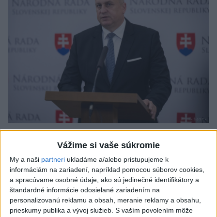
A. Danko vylúčil, že by sa SNS pred
Vážime si vaše súkromie
voľbami spájala, avizuje zmeny
My a naši
partneri
ukladáme a/alebo pristupujeme k
Vyhlásil, že už nebude niesť zodpovednosť za „zbabrané
informáciám na zariadení, napríklad pomocou súborov cookies,
zonácie, odposluchy ani za iné veci, s ktorými SNS nemá nič
a spracúvame osobné údaje, ako sú jedinečné identifikátory a
spoločné“.
štandardné informácie odosielané zariadením na
včera 18:51
personalizovanú reklamu a obsah, meranie reklamy a obsahu,
prieskumy publika a vývoj služieb.
S vaším povolením môže