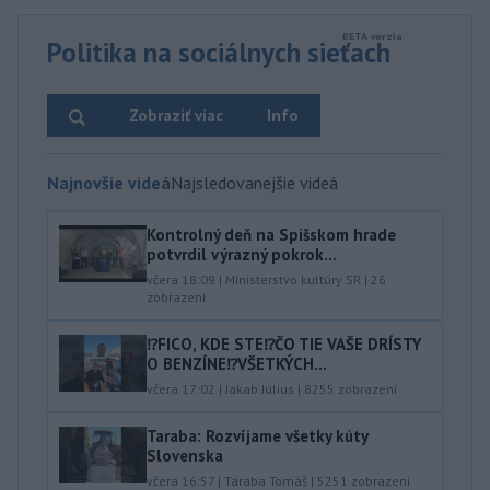
Politika na sociálnych sieťach
Zobraziť viac
Info
Najnovšie videá
Najsledovanejšie videá
Kontrolný deň na Spišskom hrade
potvrdil výrazný pokrok...
včera 18:09
|
Ministerstvo kultúry SR
|
26
zobrazení
⁉️FICO, KDE STE⁉️ČO TIE VAŠE DRÍSTY
O BENZÍNE⁉️VŠETKÝCH...
včera 17:02
|
Jakab Július
|
8255
zobrazení
Taraba: Rozvíjame všetky kúty
Slovenska
včera 16:57
|
Taraba Tomáš
|
5251
zobrazení