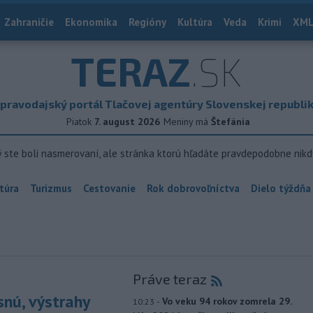
Zahraničie
Ekonomika
Regióny
Kultúra
Veda
Krimi
XML
TERAZ
.SK
pravodajský portál Tlačovej agentúry Slovenskej republi
Piatok
7. august 2026
Meniny má
Štefánia
ý ste boli nasmerovaní, ale stránka ktorú hľadáte pravdepodobne nikd
túra
Turizmus
Cestovanie
Rok dobrovoľníctva
Dielo týždňa
Práve teraz
snú, výstrahy
-
Vo veku 94 rokov zomrela 29.
10:23