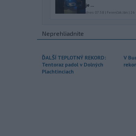
je ...
dnes 07:58
|
Ferenčák Ján
|
26
Neprehliadnite
ĎALŠÍ TEPLOTNÝ REKORD:
V Bu
Tentoraz padol v Dolných
rekor
Plachtinciach