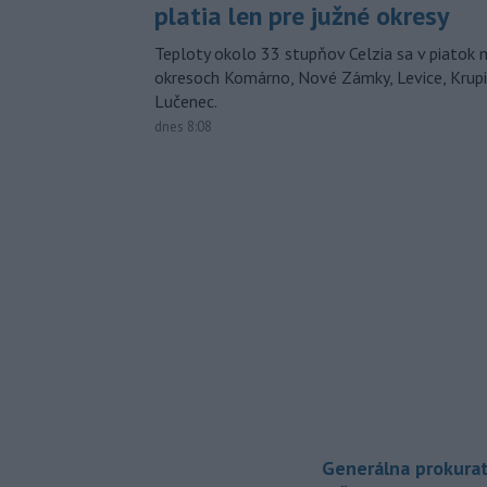
platia len pre južné okresy
Teploty okolo 33 stupňov Celzia sa v piatok 
okresoch Komárno, Nové Zámky, Levice, Krupin
Lučenec.
dnes 8:08
Generálna prokurat