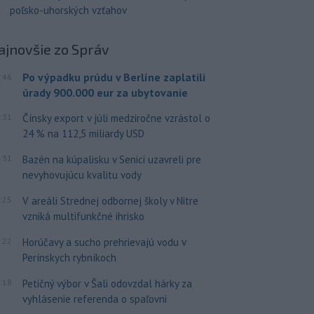
poľsko-uhorských vzťahov
ajnovšie
zo Správ
Po výpadku prúdu v Berlíne zaplatili
:46
úrady 900.000 eur za ubytovanie
:31
Čínsky export v júli medziročne vzrástol o
24 % na 112,5 miliardy USD
:31
Bazén na kúpalisku v Senici uzavreli pre
nevyhovujúcu kvalitu vody
:25
V areáli Strednej odbornej školy v Nitre
vzniká multifunkčné ihrisko
:22
Horúčavy a sucho prehrievajú vodu v
Perínskych rybníkoch
:18
Petičný výbor v Šali odovzdal hárky za
vyhlásenie referenda o spaľovni