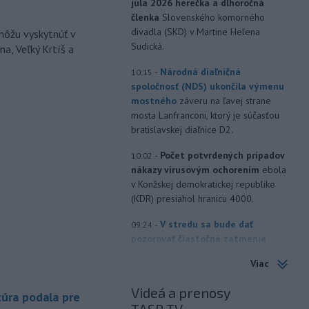
júla 2026 herečka a dlhoročná
členka
Slovenského komorného
divadla (SKD) v Martine Helena
môžu vyskytnúť v
Sudická.
a, Veľký Krtíš a
-
Národná diaľničná
10:15
spoločnosť (NDS) ukončila výmenu
mostného
záveru na ľavej strane
mosta Lanfranconi, ktorý je súčasťou
bratislavskej diaľnice D2.
-
Počet potvrdených prípadov
10:02
nákazy vírusovým ochorením
ebola
v Konžskej demokratickej republike
(KDR) presiahol hranicu 4000.
-
V stredu sa bude dať
09:24
pozorovať čiastočné zatmenie
Slnka i
maximum roja Perzeidy
Viac
-
Generálna prokuratúra SR
09:01
Videá a prenosy
podala v súvislosti s určením
úra podala pre
volebných
obvodov celkovo osem