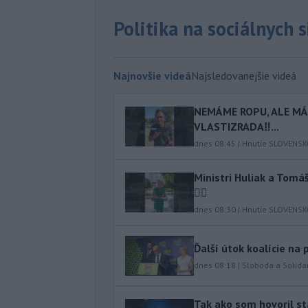
Politika na sociálnych 
Najnovšie videá
Najsledovanejšie videá
NEMÁME ROPU, ALE MÁM
VLASTIZRADA‼️...
dnes 08:45
|
Hnutie SLOVENS
Ministri Huliak a Tom
🤦‍♂️
dnes 08:30
|
Hnutie SLOVENS
Ďalší útok koalície na
dnes 08:18
|
Sloboda a Solidar
Tak ako som hovoril stá