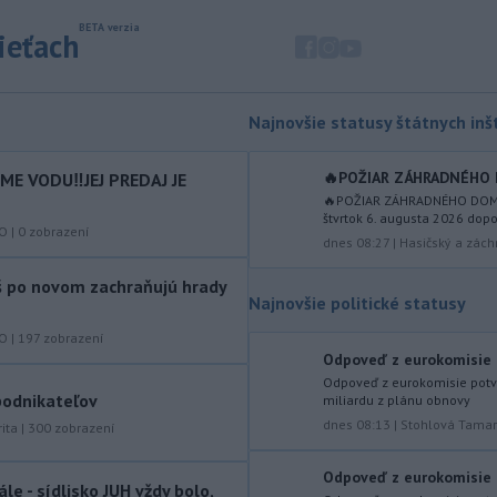
okrese Šaľa malo 16 osôb. Záchranná
sieťach
zdravotná služba osem z nich
previezla do nemocnice.
-
Ugandský parlament vo
20:49
Najnovšie statusy štátnych inšt
štvrtok schválil vyslanie
ugandských vojakov
do
palestínskeho Pásma Gazy, kde by
🔥POŽIAR ZÁHRADNÉHO D
E VODU‼️JEJ PREDAJ JE
mali pôsobiť v rámci medzinárodných
🔥POŽIAR ZÁHRADNÉHO DOMČE
štvrtok 6. augusta 2026 dopo
stabilizačných síl, ktoré navrhol
KO
|
0
zobrazení
dnes 08:27
|
Hasičský a zách
americký prezident Donald Trump.
áš po novom zachraňujú hrady
-
Anglická futbalová asociácia
20:07
Najnovšie politické statusy
(FA) stiahla svoju podporu
prezidentovi
Medzinárodnej
KO
|
197
zobrazení
futbalovej federácie (FIFA) Giannimu
Odpoveď z eurokomisie p
Infantinovi, ktorý je pod paľbou kritiky
Odpoveď z eurokomisie potvr
 podnikateľov
miliardu z plánu obnovy
po jeho neúspešnom pláne.
dnes 08:13
|
Stohlová Tama
ita
|
300
zobrazení
-
Vo štvrtok do polnoci treba
18:54
najmä na západe a severozápade
Odpoveď z eurokomisie p
le - sídlisko JUH vždy bolo,
Slovenska počítať s búrkami.