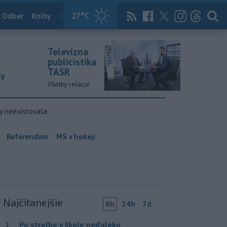
27
°C
 Odber
Knihy
Útulkovo
Magazín
News Now
Archív
TASR
Televízna
publicistika
TASR
ky
Všetky relácie
y neexistovala
Referendum
MS v hokeji
Najčítanejšie
6h
24h
7d
Po streľbe v škole neďaleko
1