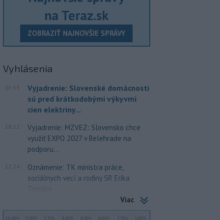
na Teraz.sk
ZOBRAZIŤ NAJNOVŠIE SPRÁVY
Vyhlásenia
Vyjadrenie: Slovenské domácnosti
07:55
sú pred krátkodobými výkyvmi
cien elektriny...
18:12
Vyjadrenie: MZVEZ: Slovensko chce
využiť EXPO 2027 v Belehrade na
podporu...
12:26
Oznámenie: TK ministra práce,
sociálnych vecí a rodiny SR Erika
Tomáša
Viac