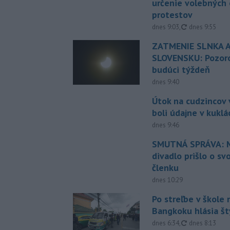
určenie volebných
protestov
aktualizované
dnes 9:03
,
dnes 9:55
ZATMENIE SLNKA A
SLOVENSKU: Pozoro
budúci týždeň
dnes 9:40
Útok na cudzincov v
boli údajne v kuklá
dnes 9:46
SMUTNÁ SPRÁVA: M
divadlo prišlo o sv
členku
dnes 10:29
Po streľbe v škole
Bangkoku hlásia š
aktualizované
dnes 6:34
,
dnes 8:13