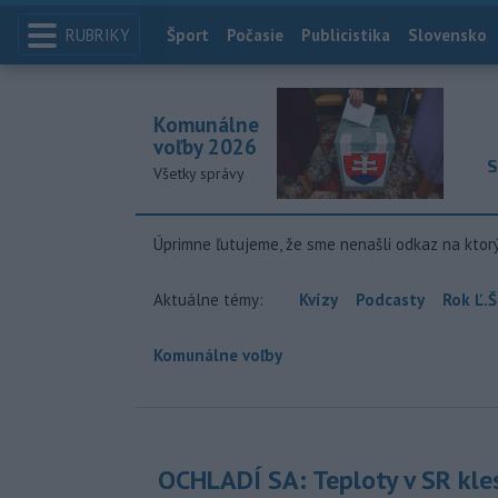
RUBRIKY
Index
Šport
Počasie
Publicistika
Slovensko
Komunálne
voľby 2026
S
Všetky správy
Úprimne ľutujeme, že sme nenašli odkaz na ktor
Aktuálne témy:
Kvízy
Podcasty
Rok Ľ.Š
Komunálne voľby
OCHLADÍ SA: Teploty v SR kle