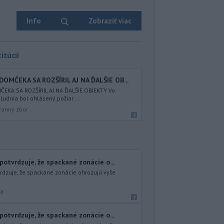
Info
Zobraziť viac
itúcií
OMČEKA SA ROZŠÍRIL AJ NA ĎALŠIE OB...
KA SA ROZŠÍRIL AJ NA ĎALŠIE OBJEKTY Vo
ludnia bol ohlásený požiar ...
ranný zbor
otvrdzuje, že spackané zonácie o...
dzuje, že spackané zonácie ohrozujú vyše
ra
otvrdzuje, že spackané zonácie o...