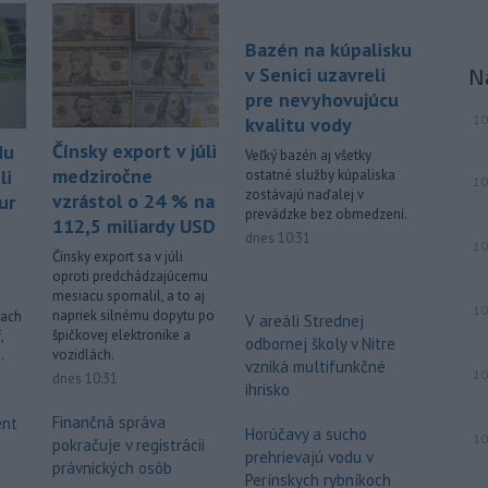
Bazén na kúpalisku
v Senici uzavreli
N
pre nevyhovujúcu
10
kvalitu vody
Čínsky export v júli
du
Veľký bazén aj všetky
medziročne
li
ostatné služby kúpaliska
10
zostávajú naďalej v
vzrástol o 24 % na
ur
prevádzke bez obmedzení.
112,5 miliardy USD
dnes 10:31
10
Čínsky export sa v júli
oproti predchádzajúcemu
mesiacu spomalil, a to aj
10
napriek silnému dopytu po
iach
V areáli Strednej
špičkovej elektronike a
,
odbornej školy v Nitre
vozidlách.
.
vzniká multifunkčné
10
dnes 10:31
ihrisko
Finančná správa
ent
Horúčavy a sucho
10
pokračuje v registrácii
prehrievajú vodu v
právnických osôb
Perínskych rybníkoch