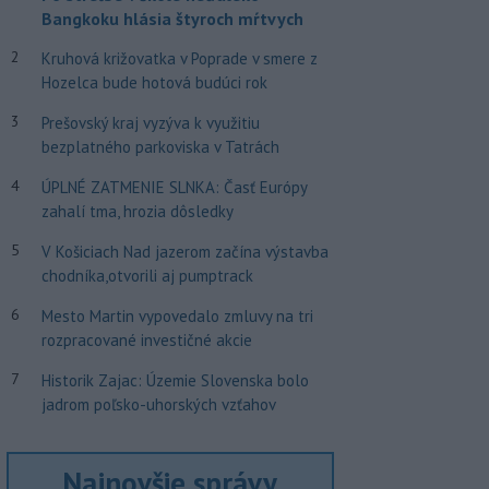
Bangkoku hlásia štyroch mŕtvych
2
Kruhová križovatka v Poprade v smere z
Hozelca bude hotová budúci rok
3
Prešovský kraj vyzýva k využitiu
bezplatného parkoviska v Tatrách
4
ÚPLNÉ ZATMENIE SLNKA: Časť Európy
zahalí tma, hrozia dôsledky
5
V Košiciach Nad jazerom začína výstavba
chodníka,otvorili aj pumptrack
6
Mesto Martin vypovedalo zmluvy na tri
rozpracované investičné akcie
7
Historik Zajac: Územie Slovenska bolo
jadrom poľsko-uhorských vzťahov
Najnovšie správy