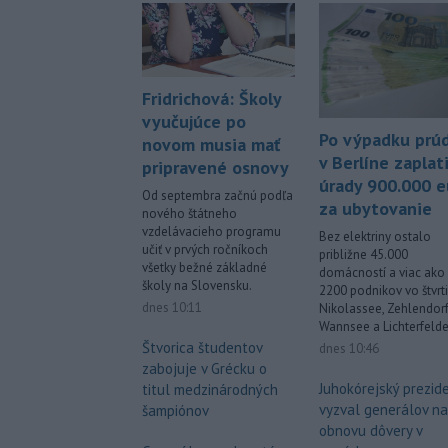
Fridrichová: Školy
vyučujúce po
Po výpadku prú
novom musia mať
v Berlíne zaplati
pripravené osnovy
úrady 900.000 e
Od septembra začnú podľa
za ubytovanie
nového štátneho
vzdelávacieho programu
Bez elektriny ostalo
učiť v prvých ročníkoch
približne 45.000
všetky bežné základné
domácností a viac ako
školy na Slovensku.
2200 podnikov vo štvrt
dnes 10:11
Nikolassee, Zehlendorf
Wannsee a Lichterfelde
Štvorica študentov
dnes 10:46
zabojuje v Grécku o
Juhokórejský prezid
titul medzinárodných
vyzval generálov na
šampiónov
obnovu dôvery v