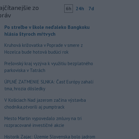
jčítanejšie zo
6h
24h
7d
práv
Po streľbe v škole neďaleko Bangkoku
hlásia štyroch mŕtvych
Kruhová križovatka v Poprade v smere z
Hozelca bude hotová budúci rok
Prešovský kraj vyzýva k využitiu bezplatného
parkoviska v Tatrách
ÚPLNÉ ZATMENIE SLNKA: Časť Európy zahalí
tma, hrozia dôsledky
V Košiciach Nad jazerom začína výstavba
chodníka,otvorili aj pumptrack
Mesto Martin vypovedalo zmluvy na tri
rozpracované investičné akcie
Historik Zajac: Územie Slovenska bolo jadrom