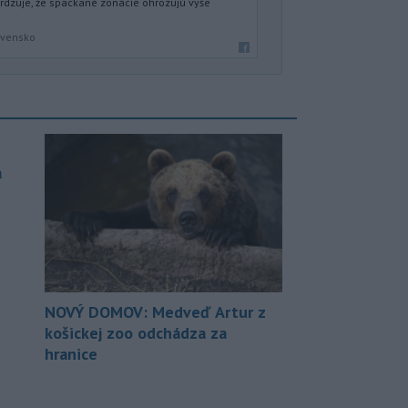
dzuje, že spackané zonácie ohrozujú vyše
ovensko
a
NOVÝ DOMOV: Medveď Artur z
košickej zoo odchádza za
hranice