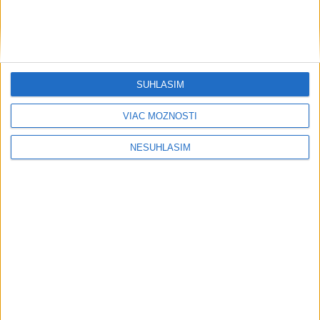
SÚHLASÍM
VIAC MOŽNOSTÍ
....
NESÚHLASÍM