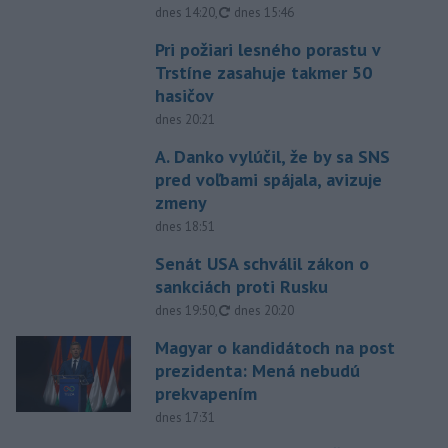
aktualizované
dnes 14:20
,
dnes 15:46
Pri požiari lesného porastu v
Trstíne zasahuje takmer 50
hasičov
dnes 20:21
A. Danko vylúčil, že by sa SNS
pred voľbami spájala, avizuje
zmeny
dnes 18:51
Senát USA schválil zákon o
sankciách proti Rusku
aktualizované
dnes 19:50
,
dnes 20:20
Magyar o kandidátoch na post
prezidenta: Mená nebudú
prekvapením
dnes 17:31