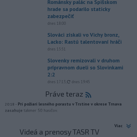
Románsky palác na Spišskom
hrade sa podarilo staticky
zabezpečiť
dnes 18:00
Slováci získali vo Vichy bronz,
Lacko: Rastú talentovaní hráči
dnes 15:51
Slovenky remizovali v druhom
prípravnom dueli so Slovinkami
2:2
aktualizované
dnes 17:13
,
dnes 19:45
Práve teraz
-
Pri požiari lesného porastu v Trstíne v okrese Trnava
20:18
zasahuje
takmer 50 hasičov.
Viac
Videá a prenosy TASR TV