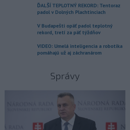
ĎALŠÍ TEPLOTNÝ REKORD: Tentoraz
padol v Dolných Plachtinciach
V Budapešti opäť padol teplotný
rekord, tretí za päť týždňov
VIDEO: Umelá inteligencia a robotika
pomáhajú už aj záchranárom
Správy