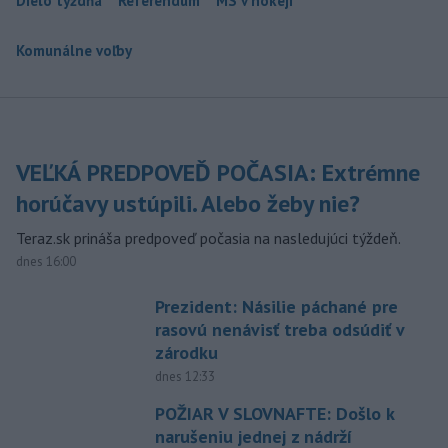
Dielo týždňa
Referendum
MS v hokeji
Komunálne voľby
VEĽKÁ PREDPOVEĎ POČASIA: Extrémne
horúčavy ustúpili. Alebo žeby nie?
Teraz.sk prináša predpoveď počasia na nasledujúci týždeň.
dnes 16:00
Prezident: Násilie páchané pre
rasovú nenávisť treba odsúdiť v
zárodku
dnes 12:33
POŽIAR V SLOVNAFTE: Došlo k
narušeniu jednej z nádrží