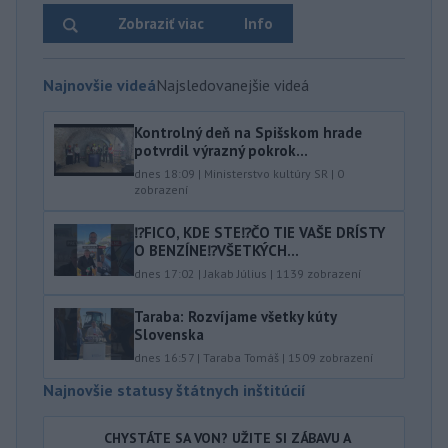
Zobraziť viac
Info
Najnovšie videá
Najsledovanejšie videá
Kontrolný deň na Spišskom hrade
potvrdil výrazný pokrok...
dnes 18:09
|
Ministerstvo kultúry SR
|
0
zobrazení
⁉️FICO, KDE STE⁉️ČO TIE VAŠE DRÍSTY
O BENZÍNE⁉️VŠETKÝCH...
dnes 17:02
|
Jakab Július
|
1139
zobrazení
Taraba: Rozvíjame všetky kúty
Slovenska
dnes 16:57
|
Taraba Tomáš
|
1509
zobrazení
Najnovšie statusy štátnych inštitúcií
CHYSTÁTE SA VON? UŽITE SI ZÁBAVU A