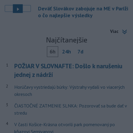
Deväť Slovákov zabojuje na ME v Paríži
o čo najlepšie výsledky
Viac
Najčítanejšie
6h
24h
7d
POŽIAR V SLOVNAFTE: Došlo k narušeniu
1
jednej z nádrží
2
Horúčavy vystriedajú búrky: Výstrahy vydali vo viacerých
okresoch
3
ČIASTOČNÉ ZATMENIE SLNKA: Pozorovať sa bude dať v
stredu
4
V časti Košice-Krásna otvorili park pomenovaný po
kňazovi Semivanovi