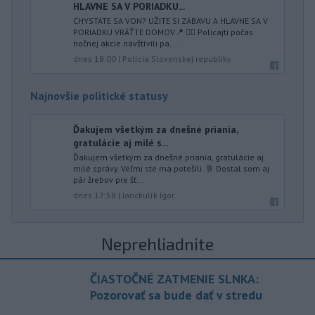
HLAVNE SA V PORIADKU...
CHYSTÁTE SA VON? UŽITE SI ZÁBAVU A HLAVNE SA V
PORIADKU VRÁŤTE DOMOV📍 👮‍♂️ Policajti počas
nočnej akcie navštívili pa...
dnes 18:00
|
Polícia Slovenskej republiky
Najnovšie politické statusy
Ďakujem všetkým za dnešné priania,
gratulácie aj milé s...
Ďakujem všetkým za dnešné priania, gratulácie aj
milé správy. Veľmi ste ma potešili. 🥂 Dostal som aj
pár žrebov pre šť...
dnes 17:58
|
Janckulík Igor
Neprehliadnite
ČIASTOČNÉ ZATMENIE SLNKA:
Pozorovať sa bude dať v stredu