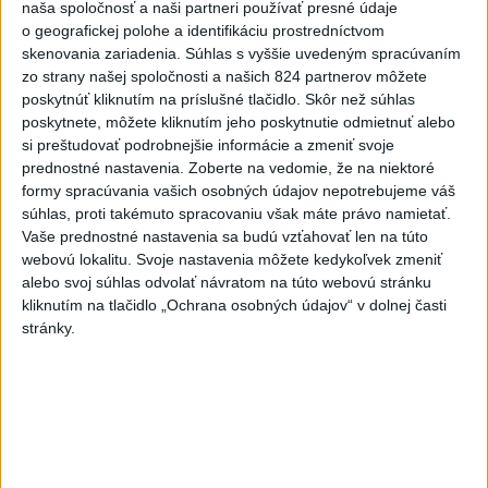
Nitre
naša spoločnosť a naši partneri používať presné údaje
o geografickej polohe a identifikáciu prostredníctvom
dnes 18:06
skenovania zariadenia. Súhlas s vyššie uvedeným spracúvaním
Rezort školstva pomôže samosprávam s určovaním
zo strany našej spoločnosti a našich 824 partnerov môžete
školských obvodov
poskytnúť kliknutím na príslušné tlačidlo. Skôr než súhlas
poskytnete, môžete kliknutím jeho poskytnutie odmietnuť alebo
O jedného prevádzača menej: Prispela k tomu aj slovenská
si preštudovať podrobnejšie informácie a zmeniť svoje
polícia
prednostné nastavenia.
Zoberte na vedomie, že na niektoré
formy spracúvania vašich osobných údajov nepotrebujeme váš
POŽIAR V SLOVNAFTE: Došlo k narušeniu jednej z nádrží
súhlas, proti takémuto spracovaniu však máte právo namietať.
Vaše prednostné nastavenia sa budú vzťahovať len na túto
webovú lokalitu. Svoje nastavenia môžete kedykoľvek zmeniť
Zahraničie
alebo svoj súhlas odvolať návratom na túto webovú stránku
kliknutím na tlačidlo „Ochrana osobných údajov“ v dolnej časti
stránky.
Senát USA schválil zákon o sankciách
proti Rusku
aktualizované
dnes 19:50
,
dnes 20:20
KDR prešetrí správy o prítomnosti uránu v zásielkach
kobaltu pre Čínu