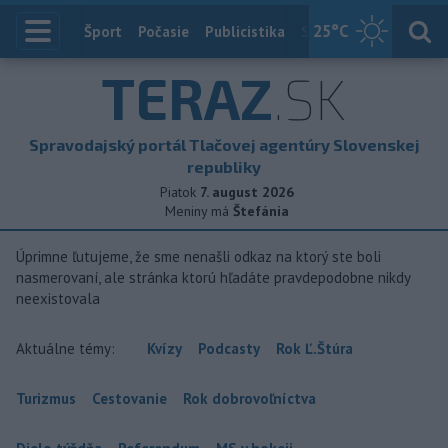
25
°C
Index
Šport
Počasie
Publicistika
Slovensko
Zahranič
TERAZ
.SK
Spravodajský portál Tlačovej agentúry Slovenskej
republiky
Piatok
7. august 2026
Meniny má
Štefánia
Úprimne ľutujeme, že sme nenašli odkaz na ktorý ste boli
nasmerovaní, ale stránka ktorú hľadáte pravdepodobne nikdy
neexistovala
Aktuálne témy:
Kvízy
Podcasty
Rok Ľ.Štúra
Turizmus
Cestovanie
Rok dobrovoľníctva