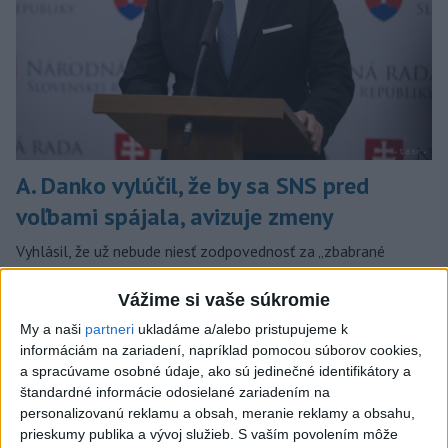
A. Danko vylúčil, že by sa SNS pred
voľbami spájala, avizuje zmeny
Vyhlásil, že už nebude niesť zodpovednosť za „zbabrané
zonácie, odposluchy ani za iné veci, s ktorými SNS nemá nič
spoločné“.
Vážime si vaše súkromie
dnes 18:51
My a naši
partneri
ukladáme a/alebo pristupujeme k
informáciám na zariadení, napríklad pomocou súborov cookies,
Slovensko
a spracúvame osobné údaje, ako sú jedinečné identifikátory a
štandardné informácie odosielané zariadením na
KDH od polície očakáva rýchle
personalizovanú reklamu a obsah, meranie reklamy a obsahu,
vyšetrenie útoku na cudzincov v
prieskumy publika a vývoj služieb.
S vaším povolením môže