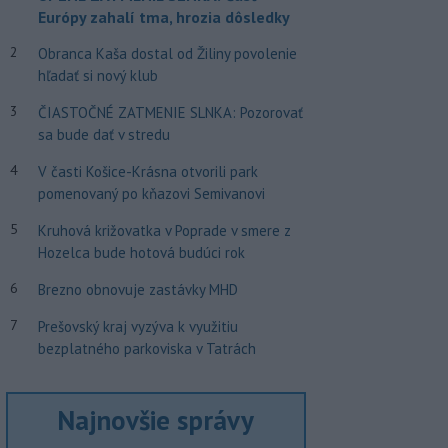
Európy zahalí tma, hrozia dôsledky
2
Obranca Kaša dostal od Žiliny povolenie
hľadať si nový klub
3
ČIASTOČNÉ ZATMENIE SLNKA: Pozorovať
sa bude dať v stredu
4
V časti Košice-Krásna otvorili park
pomenovaný po kňazovi Semivanovi
5
Kruhová križovatka v Poprade v smere z
Hozelca bude hotová budúci rok
6
Brezno obnovuje zastávky MHD
7
Prešovský kraj vyzýva k využitiu
bezplatného parkoviska v Tatrách
Najnovšie správy