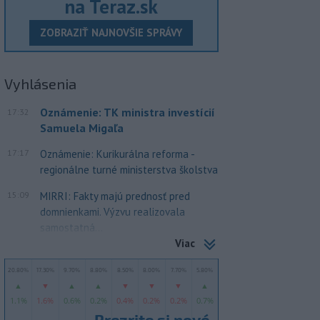
na Teraz.sk
ZOBRAZIŤ NAJNOVŠIE SPRÁVY
Vyhlásenia
Oznámenie: TK ministra investícií
17:32
Samuela Migaľa
17:17
Oznámenie: Kurikurálna reforma -
regionálne turné ministerstva školstva
15:09
MIRRI: Fakty majú prednosť pred
domnienkami. Výzvu realizovala
samostatná...
Viac