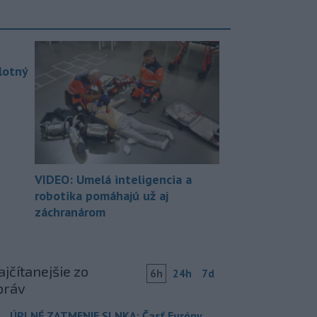
lotný
VIDEO: Umelá inteligencia a
robotika pomáhajú už aj
záchranárom
jčítanejšie zo
6h
24h
7d
práv
ÚPLNÉ ZATMENIE SLNKA: Časť Európy