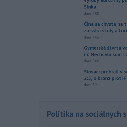
výroby elektriny p
Slnka
dnes 7:08
Čína sa chystá na t
zatvára školy a tur
dnes 7:03
Gymerská štvrtá vo
m: Nechcela som t
dnes 9:00
Slováci prehrali v 
2:5, o bronz proti 
dnes 7:21
Politika na sociálnych 