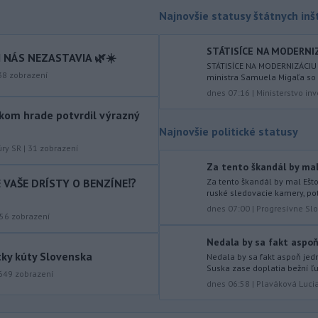
-
Slovenská polícia prispela k
16:08
Najnovšie statusy štátnych inšt
objasneniu prípadu prevádzačstva,
ktorý sa podarilo ukončiť
STÁTISÍCE NA MODERNIZÁ
právoplatným odsúdením páchateľa v
 NÁS NEZASTAVIA 🌿☀️
STÁTISÍCE NA MODERNIZÁCIU
Maďarsku.
38
zobrazení
ministra Samuela Migaľa so
dnes 07:16
|
Ministerstvo inv
-
Piatkový požiar v
15:21
bratislavskej rafinérii Slovnaft je
kom hrade potvrdil výrazný
pod kontrolou.
Príčina jeho vzniku
Najnovšie politické statusy
bude predmetom vyšetrovania. Pre
úry SR
|
31
zobrazení
TASR to potvrdil hovorca rafinérie
Za tento škandál by mal 
Anton Molnár.
IE VAŠE DRÍSTY O BENZÍNE⁉️
Za tento škandál by mal Ešt
ruské sledovacie kamery, pot
-
Ministerstvo kultúry (MK) SR
15:17
dnes 07:00
|
Progresívne Sl
upraví verziu opatrenia o
56
zobrazení
podrobnostiach poskytovania dotácií v
Nedala by sa fakt aspoň 
pôsobnosti rezortu.
tky kúty Slovenska
Nedala by sa fakt aspoň jedn
Suska zase doplatia bežní ľu
-
V bratislavskej rafinérii
14:17
649
zobrazení
Slovnaft horí uskladnený ropný
dnes 06:58
|
Plaváková Luci
produkt.
TASR o tom informovala
rafinéria s tým, že obyvateľom nehrozí