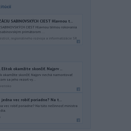
itúcií
CIU SABINOVSKÝCH CIEST Hlavnou t...
 SABINOVSKÝCH CIEST Hlavnou témou rokovania
 sabinovským primátorom ...
estícií, regionálneho rozvoja a informatizácie SR
Eštok okamžite skončiť. Najprv ...
ok okamžite skončiť. Najprv nechá namontovať
om sa jeho rezort vy...
ovensko
jedna vec robiť poriadne? Na t...
a vec robiť poriadne? Na túto nečinnosť ministra
dia.
a