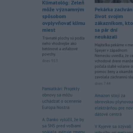
Klimatológ: Zeleň
môže významným
Pekárka zachrán
spôsobom
život svojim
ovplyvňovať klímu
zákazníkom, kto
miest
sa pár dní
neukázali
Trávnaté plochy sú podľa
neho vhodnejšie ako
Majiteľka pekárne v me
betónové a asfaltové
Speyer v západnom
povrchy.
Nemecku uviedla, že c
dnes 9:13
vchodové dvere manže
počula slabé volanie o
pomoc ženy a okamžit
zavolala záchrannú sl
dnes 7:44
Pamiatkári: Projekty
obnovy sa môžu
Amazon stojí za
uchádzať o ocenenie
obrovskou plynovou
Europa Nostra
elektrárňou pre no
dátové centrá
A. Danko vylúčil, že by
sa SNS pred voľbami
V Kyjeve sa ozývali
spájala, avizuje zmeny
výbuchy, pri metrop