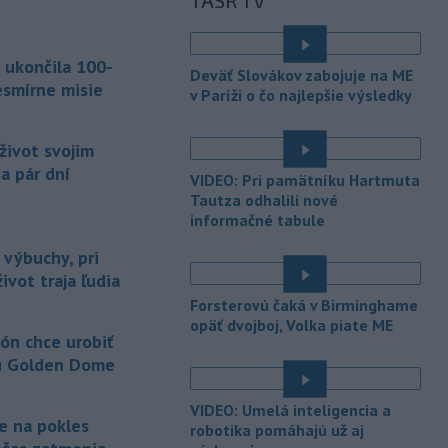
TASR TV
manželský pár - po tom, čo sa u nej
niekoľko dní neukázali, im
pravdepodobne zachránilo život.
 ukončila 100-
Deväť Slovákov zabojuje na ME
-
Ministerstvo obrany USA
esmírne misie
07:12
v Paríži o čo najlepšie výsledky
plánuje tento rok dokončiť prvé
testy
protiraketového systému
život svojim
Golden Dome (Zlatá kupola) a v roku
2027 uskutočniť letové skúšky.
a pár dní
VIDEO: Pri pamätníku Hartmuta
Tautza odhalili nové
-
Rokovania medzi Iránom a
07:09
informačné tabule
Ománom o situácii v Hormuzskom
prielive
napredujú a Spojené štáty
 výbuchy, pri
očakávajú, že dohoda bude uzavretá
ivot traja ľudia
čoskoro, uviedol v piatok pre agentúru
Forsterovú čaká v Birminghame
Reuters nemenovaný americký
opäť dvojboj, Volka piate ME
predstaviteľ, píše TASR.
ón chce urobiť
u Golden Dome
-
Úrady vo východnej Číne v
07:01
sobotu zatvorili školy a mnohé
VIDEO: Umelá inteligencia a
turistické
lokality v reakcii na tajfún
je na pokles
robotika pomáhajú už aj
Dolphin, ktorý sa blíži k pevnine. TASR