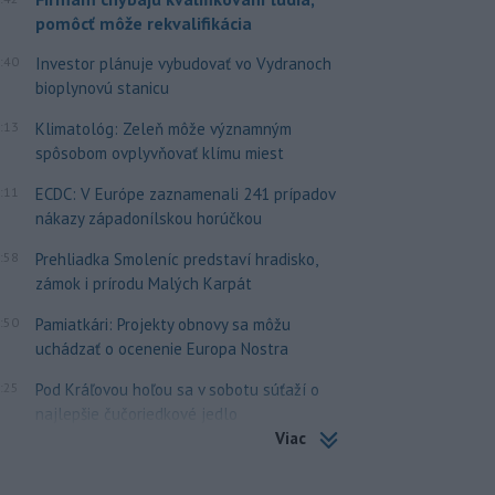
pomôcť môže rekvalifikácia
:40
Investor plánuje vybudovať vo Vydranoch
bioplynovú stanicu
:13
Klimatológ: Zeleň môže významným
spôsobom ovplyvňovať klímu miest
:11
ECDC: V Európe zaznamenali 241 prípadov
nákazy západonílskou horúčkou
:58
Prehliadka Smoleníc predstaví hradisko,
zámok i prírodu Malých Karpát
:50
Pamiatkári: Projekty obnovy sa môžu
uchádzať o ocenenie Europa Nostra
:25
Pod Kráľovou hoľou sa v sobotu súťaží o
najlepšie čučoriedkové jedlo
Viac