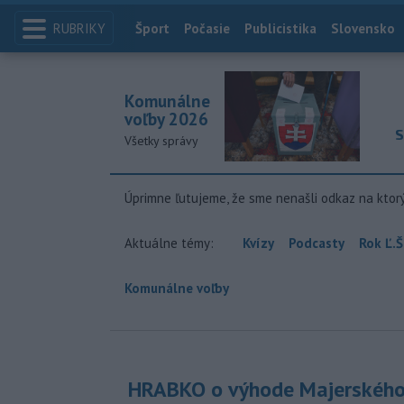
RUBRIKY
Index
Šport
Počasie
Publicistika
Slovensko
Komunálne
voľby 2026
S
Všetky správy
Úprimne ľutujeme, že sme nenašli odkaz na ktor
Aktuálne témy:
Kvízy
Podcasty
Rok Ľ.Š
Komunálne voľby
HRABKO o výhode Majerského