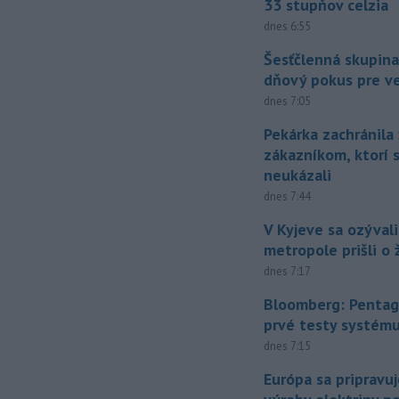
33 stupňov celzia
dnes 6:55
Šesťčlenná skupina
dňový pokus pre v
dnes 7:05
Pekárka zachránila 
zákazníkom, ktorí s
neukázali
dnes 7:44
V Kyjeve sa ozývali
metropole prišli o ž
dnes 7:17
Bloomberg: Pentag
prvé testy systém
dnes 7:15
Európa sa pripravu