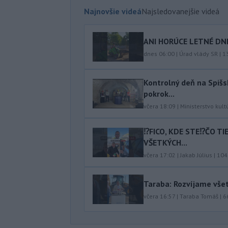
Najnovšie videá
Najsledovanejšie videá
ANI HORÚCE LETNÉ DNI
dnes 06:00
|
Úrad vlády SR
|
1
Kontrolný deň na Spišs
pokrok...
včera 18:09
|
Ministerstvo kult
⁉️FICO, KDE STE⁉️ČO T
VŠETKÝCH...
včera 17:02
|
Jakab Július
|
104
Taraba: Rozvíjame vše
včera 16:57
|
Taraba Tomáš
|
6