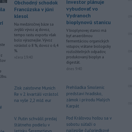
Investor plánuje
Obchodný schodok
vybudovať vo
Francúzska v júni
ila
Vydranoch
klesol
09
bioplynovú stanicu
rí
Na medziročnej báze sa
zvýšili vývoz aj dovoz,
V bioplynovej stanici má
09
tempo rastu exportu však
byť anaeróbnou
bolo výraznejšie. Vývoz
fermentáciou organických
ste
vzrástol o 8 %, dovoz o 6,4
vstupov, vrátane biologicky
%.
09
rozložiteľných odpadov,
ez
produkovaný bioplyn a
včera 19:40
lov
digestát.
dnes 9:40
08
e
užbu.
08
Prehliadka Smoleníc
Zisk zaisťovne Munich
predstaví hradisko,
Re v 2. kvartáli vzrástol
zámok i prírodu Malých
na vyše 2,2 mld. eur
08
Karpát
vé
Pod Kráľovou hoľou sa v
V. Putin schválil predaj
sobotu súťaží o
štátneho podielu v
najlepšie čučoriedkové
letisku Šeremetievo
ole