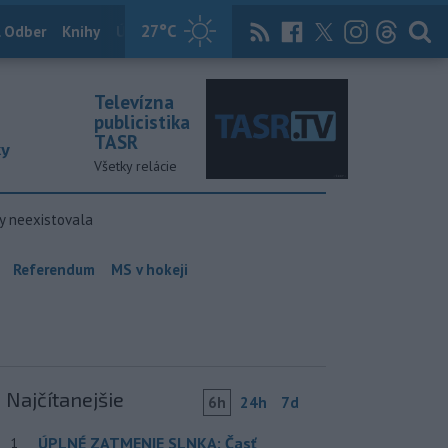
27
°C
 Odber
Knihy
Útulkovo
Magazín
News Now
Archív
TASR
Televízna
publicistika
TASR
ky
Všetky relácie
y neexistovala
Referendum
MS v hokeji
Najčítanejšie
6h
24h
7d
ÚPLNÉ ZATMENIE SLNKA: Časť
1