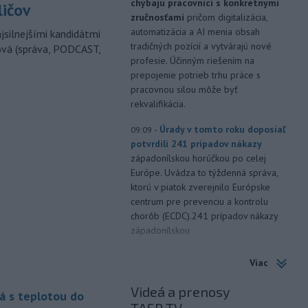
chýbajú pracovníci s konkrétnymi
ličov
zručnosťami
pričom digitalizácia,
automatizácia a AI menia obsah
jsilnejšími kandidátmi
tradičných pozícií a vytvárajú nové
ová (správa, PODCAST,
profesie. Účinným riešením na
prepojenie potrieb trhu práce s
pracovnou silou môže byť
rekvalifikácia.
-
Úrady v tomto roku doposiaľ
09:09
potvrdili 241 prípadov nákazy
západonílskou horúčkou po celej
Európe. Uvádza to týždenná správa,
ktorú v piatok zverejnilo Európske
centrum pre prevenciu a kontrolu
chorôb (ECDC).241 prípadov nákazy
západonílskou
-
Nemecká polícia v piatok
07:42
Viac
uviedla, že rozhodnutie pekárky,
ktorá sa
vybrala navštíviť svojich
Videá a prenosy
á s teplotou do
dvoch stálych zákazníkov - starší