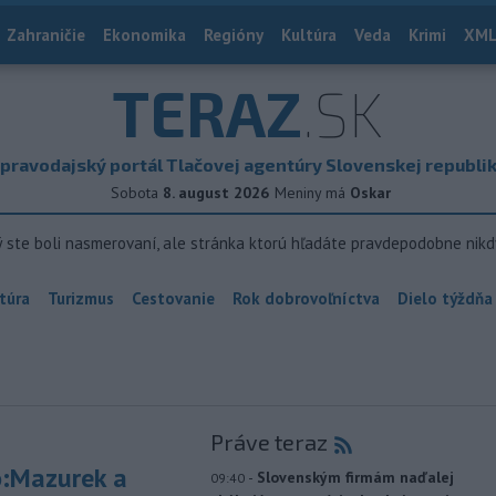
Zahraničie
Ekonomika
Regióny
Kultúra
Veda
Krimi
XML
TERAZ
.SK
pravodajský portál Tlačovej agentúry Slovenskej republi
Sobota
8. august 2026
Meniny má
Oskar
ý ste boli nasmerovaní, ale stránka ktorú hľadáte pravdepodobne nikd
túra
Turizmus
Cestovanie
Rok dobrovoľníctva
Dielo týždňa
Práve teraz
:Mazurek a
-
Slovenským firmám naďalej
09:40