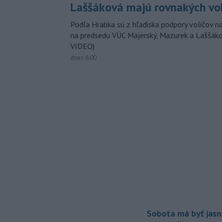
Laššáková majú rovnakých vo
Podľa Hrabka sú z hľadiska podpory voličov na
na predsedu VÚC Majerský, Mazurek a Laššák
VIDEO)
dnes 6:00
Sobota má byť jasn