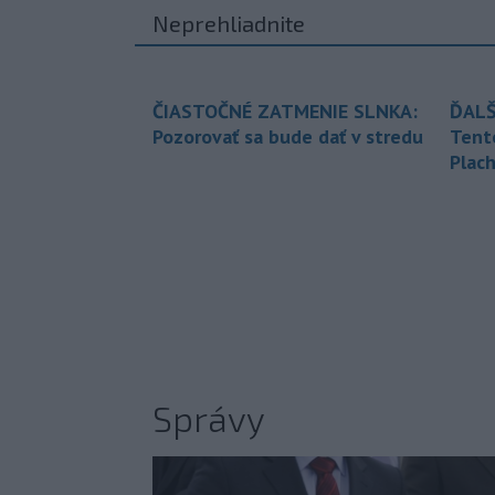
Neprehliadnite
ČIASTOČNÉ ZATMENIE SLNKA:
ĎALŠ
Pozorovať sa bude dať v stredu
Tent
Plach
Správy