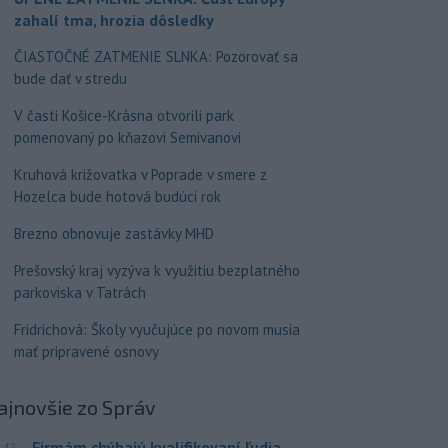
zahalí tma, hrozia dôsledky
ČIASTOČNÉ ZATMENIE SLNKA: Pozorovať sa
bude dať v stredu
V časti Košice-Krásna otvorili park
pomenovaný po kňazovi Semivanovi
Kruhová križovatka v Poprade v smere z
Hozelca bude hotová budúci rok
Brezno obnovuje zastávky MHD
Prešovský kraj vyzýva k využitiu bezplatného
parkoviska v Tatrách
Fridrichová: Školy vyučujúce po novom musia
mať pripravené osnovy
ajnovšie
zo Správ
Firmám chýbajú kvalifikovaní ľudia,
:42