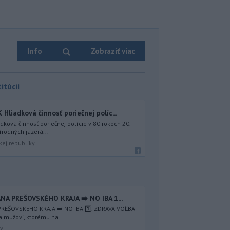
Info
Zobraziť viac
itúcií
iadková činnosť poriečnej políc...
ová činnosť poriečnej polície v 80 rokoch 20.
írodných jazerá...
kej republiky
NA PREŠOVSKÉHO KRAJA ➡️ NO IBA 1️...
REŠOVSKÉHO KRAJA ➡️ NO IBA 1️⃣. ZDRAVÁ VOĽBA
a mužovi, ktorému na ...
av