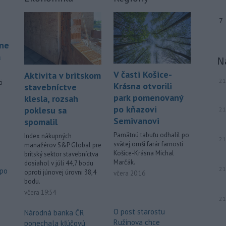
7
áne
á
N
V časti Košice-
Aktivita v britskom
21
i
Krásna otvorili
stavebníctve
park pomenovaný
klesla, rozsah
po kňazovi
poklesu sa
21
.
Semivanovi
spomalil
Pamätnú tabuľu odhalil po
Index nákupných
21
svätej omši farár farnosti
manažérov S&P Global pre
Košice-Krásna Michal
britský sektor stavebníctva
Marčák.
dosiahol v júli 44,7 bodu
21
 po
oproti júnovej úrovni 38,4
včera 20:16
bodu.
o
včera 19:54
21
O post starostu
Národná banka ČR
Ružinova chce
ponechala kľúčovú