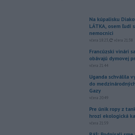
Na kúpalisku Diak
LÁTKA, osem ľudí s
nemocnici
aktualizovan
včera 18:23
,
včera 21:38
Francúzski vinári s
obávajú dymovej pr
včera 21:44
Uganda schválila v
do medzinárodných
Gazy
včera 20:49
Pre únik ropy z ta
hrozí ekologická k
včera 21:59
Ráž: Podpísali sme