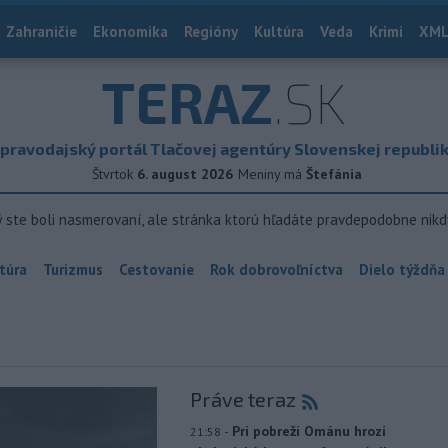
Zahraničie
Ekonomika
Regióny
Kultúra
Veda
Krimi
XML
TERAZ
.SK
pravodajský portál Tlačovej agentúry Slovenskej republi
Štvrtok
6. august 2026
Meniny má
Štefánia
ý ste boli nasmerovaní, ale stránka ktorú hľadáte pravdepodobne nikd
túra
Turizmus
Cestovanie
Rok dobrovoľníctva
Dielo týždňa
Práve teraz
-
Pri pobreží Ománu hrozí
21:58