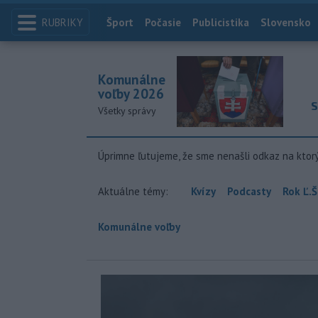
RUBRIKY
Index
Šport
Počasie
Publicistika
Slovensko
Komunálne
voľby 2026
S
Všetky správy
Úprimne ľutujeme, že sme nenašli odkaz na ktor
Aktuálne témy:
Kvízy
Podcasty
Rok Ľ.Š
Komunálne voľby