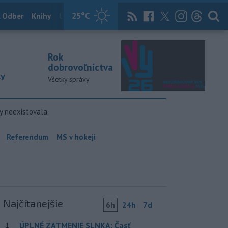
25
°C
 Odber
Knihy
Útulkovo
Magazín
News Now
Archív
TASR
Rok
dobrovoľníctva
ky
Všetky správy
y neexistovala
Referendum
MS v hokeji
Najčítanejšie
6h
24h
7d
ÚPLNÉ ZATMENIE SLNKA: Časť
1