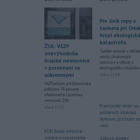
Pre únik ropy z
tankera pri Om
hrozí ekologick
katastrofa
ŽSK: VšZP
Tanker uviazol v oblast
znevýhodnila
okolo chránených
krajské nemocnice
ostrovov a citlivej z
v porovnaní so
ekologického hľadiska
súkromnými
včera 21:59
VšZP pritom predstavovala
približne 78 percent
efektívneho casemixu
nemocníc ŽSK.
Francúzski vinári sa
včera 17:57
požiaroch obávajú
dymovej príchute v
víne
KDH žiada ministra
vnútra o vysvetlenie
Výbuch bomby