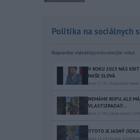
Politika na sociálnych 
Najnovšie videá
Najsledovanejšie videá
V ROKU 2015 NÁS KRIT
NAŠE SLOVÁ
dnes 17:35
|
Šutaj Eštok Matúš
NEMÁME ROPU, ALE MÁM
VLASTIZRADA‼️...
dnes 17:05
|
Jakab Július
|
128
‼️TOTO JE JASNÝ ODKAZ
dnes 16:20
|
Hnutie SLOVENS