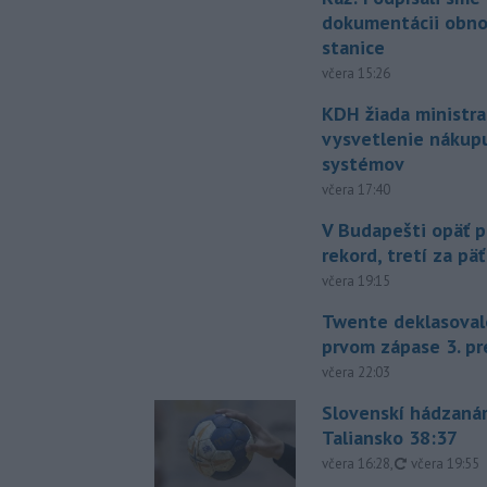
dokumentácii obno
stanice
včera 15:26
KDH žiada ministra
vysvetlenie nákup
systémov
včera 17:40
V Budapešti opäť p
rekord, tretí za pä
včera 19:15
Twente deklasoval
prvom zápase 3. pr
včera 22:03
Slovenskí hádzanár
Taliansko 38:37
aktualizovan
včera 16:28
,
včera 19:55