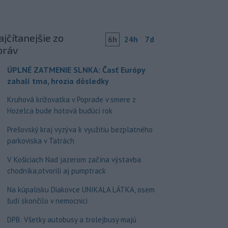
jčítanejšie zo
6h
24h
7d
práv
ÚPLNÉ ZATMENIE SLNKA: Časť Európy
zahalí tma, hrozia dôsledky
Kruhová križovatka v Poprade v smere z
Hozelca bude hotová budúci rok
Prešovský kraj vyzýva k využitiu bezplatného
parkoviska v Tatrách
V Košiciach Nad jazerom začína výstavba
chodníka,otvorili aj pumptrack
Na kúpalisku Diakovce UNIKALA LÁTKA, osem
ľudí skončilo v nemocnici
DPB: Všetky autobusy a trolejbusy majú