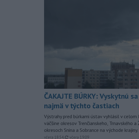
ČAKAJTE BÚRKY: Vyskytnú sa 
najmä v týchto častiach
Výstrahy pred búrkami ústav vyhlásil v celom 
väčšine okresov Trenčianskeho, Trnavského a Ž
okresoch Snina a Sobrance na východe krajiny.
aktualizované
včera 18:54
,
včera 19:09