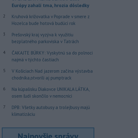
Európy zahalí tma, hrozia dôsledky
2
Kruhová križovatka v Poprade v smere z
Hozelca bude hotová budúci rok
3
Prešovský kraj vyzýva k využitiu
bezplatného parkoviska v Tatrách
4
ČAKAJTE BÚRKY: Vyskytnú sa do polnoci
najmä v týchto častiach
5
V Košiciach Nad jazerom začína výstavba
chodníka,otvorili aj pumptrack
6
Na kúpalisku Diakovce UNIKALA LÁTKA,
osem ľudí skončilo v nemocnici
7
DPB: Všetky autobusy a trolejbusy majú
klimatizáciu
Najnovšie správy