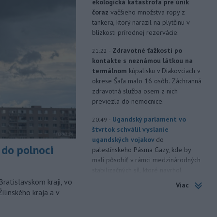
ekologická katastrofa pre únik
čoraz
väčšieho množstva ropy z
tankera, ktorý narazil na plytčinu v
blízkosti prírodnej rezervácie.
-
Zdravotné ťažkosti po
21:22
kontakte s neznámou látkou na
termálnom
kúpalisku v Diakovciach v
okrese Šaľa malo 16 osôb. Záchranná
zdravotná služba osem z nich
previezla do nemocnice.
-
Ugandský parlament vo
20:49
štvrtok schválil vyslanie
ugandských vojakov
do
do polnoci
palestínskeho Pásma Gazy, kde by
mali pôsobiť v rámci medzinárodných
stabilizačných síl, ktoré navrhol
americký prezident Donald Trump.
Bratislavskom kraji, vo
Viac
ilinského kraja a v
-
Anglická futbalová asociácia
20:07
(FA) stiahla svoju podporu