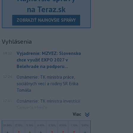
na Teraz.sk
ZOBRAZIŤ NAJNOVŠIE SPRÁVY
Vyhlásenia
Vyjadrenie: MZVEZ: Slovensko
18:12
chce využiť EXPO 2027 v
Belehrade na podporu...
12:26
Oznámenie: TK ministra práce,
sociálnych vecí a rodiny SR Erika
Tomáša
12:11
Oznámenie: TK ministra investícií
Samuela Migaľa
Viac