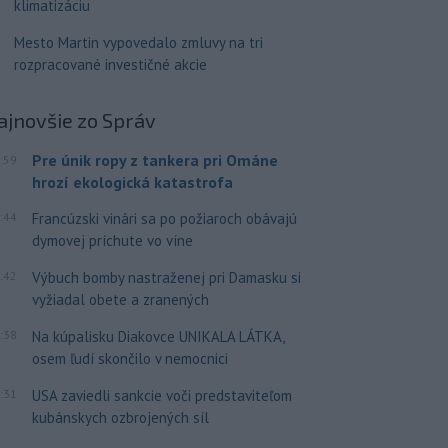
klimatizáciu
Mesto Martin vypovedalo zmluvy na tri
rozpracované investičné akcie
ajnovšie
zo Správ
Pre únik ropy z tankera pri Ománe
:59
hrozí ekologická katastrofa
:44
Francúzski vinári sa po požiaroch obávajú
dymovej príchute vo víne
:42
Výbuch bomby nastraženej pri Damasku si
vyžiadal obete a zranených
:38
Na kúpalisku Diakovce UNIKALA LÁTKA,
osem ľudí skončilo v nemocnici
:31
USA zaviedli sankcie voči predstaviteľom
kubánskych ozbrojených síl