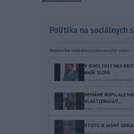
Politika na sociálnych 
Najnovšie videá
Najsledovanejšie videá
V ROKU 2015 NÁS KRIT
NAŠE SLOVÁ
dnes 17:35
|
Šutaj Eštok Matúš
NEMÁME ROPU, ALE MÁM
VLASTIZRADA‼️...
dnes 17:05
|
Jakab Július
|
119
‼️TOTO JE JASNÝ ODKAZ
dnes 16:20
|
Hnutie SLOVENS