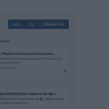
Info
Zobraziť viac
itúcií
iadková činnosť poriečnej políc...
ová činnosť poriečnej polície v 80 rokoch 20.
írodných jazerá...
kej republiky
NA PREŠOVSKÉHO KRAJA ➡️ NO IBA 1️...
REŠOVSKÉHO KRAJA ➡️ NO IBA 1️⃣. ZDRAVÁ VOĽBA
a mužovi, ktorému na ...
av