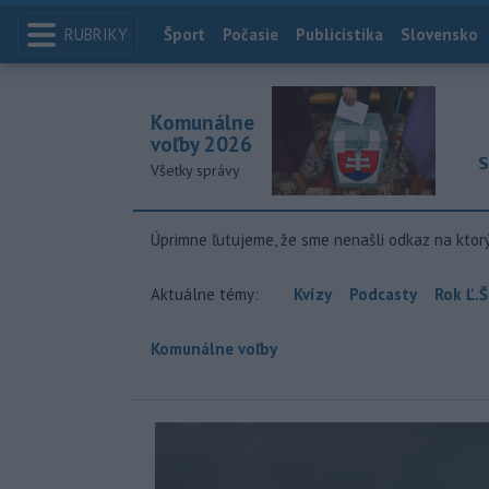
RUBRIKY
Index
Šport
Počasie
Publicistika
Slovensko
Komunálne
voľby 2026
S
Všetky správy
Úprimne ľutujeme, že sme nenašli odkaz na ktor
Aktuálne témy:
Kvízy
Podcasty
Rok Ľ.Š
Komunálne voľby