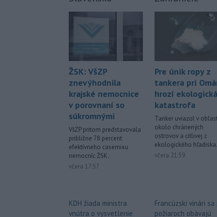
Pre únik ropy z
ŽSK: VšZP
tankera pri Om
znevýhodnila
hrozí ekologick
krajské nemocnice
katastrofa
v porovnaní so
súkromnými
Tanker uviazol v oblast
okolo chránených
VšZP pritom predstavovala
ostrovov a citlivej z
približne 78 percent
ekologického hľadiska
efektívneho casemixu
včera 21:59
nemocníc ŽSK.
včera 17:57
Francúzski vinári sa
KDH žiada ministra
požiaroch obávajú
vnútra o vysvetlenie