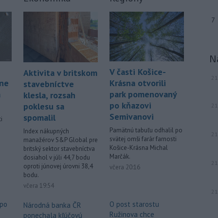
7
N
V časti Košice-
Aktivita v britskom
21
áne
Krásna otvorili
stavebníctve
á
park pomenovaný
klesla, rozsah
po kňazovi
poklesu sa
21
Semivanovi
spomalil
i
Pamätnú tabuľu odhalil po
Index nákupných
21
svätej omši farár farnosti
manažérov S&P Global pre
.
Košice-Krásna Michal
britský sektor stavebníctva
Marčák.
dosiahol v júli 44,7 bodu
21
oproti júnovej úrovni 38,4
včera 20:16
bodu.
včera 19:54
21
 po
O post starostu
Národná banka ČR
Ružinova chce
ponechala kľúčovú