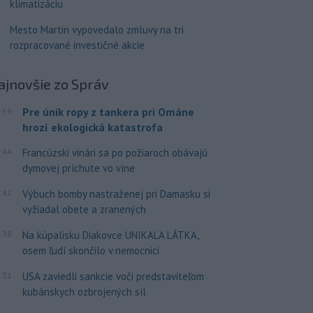
klimatizáciu
Mesto Martin vypovedalo zmluvy na tri
rozpracované investičné akcie
ajnovšie
zo Správ
Pre únik ropy z tankera pri Ománe
:59
hrozí ekologická katastrofa
:44
Francúzski vinári sa po požiaroch obávajú
dymovej príchute vo víne
:42
Výbuch bomby nastraženej pri Damasku si
vyžiadal obete a zranených
:38
Na kúpalisku Diakovce UNIKALA LÁTKA,
osem ľudí skončilo v nemocnici
:31
USA zaviedli sankcie voči predstaviteľom
kubánskych ozbrojených síl