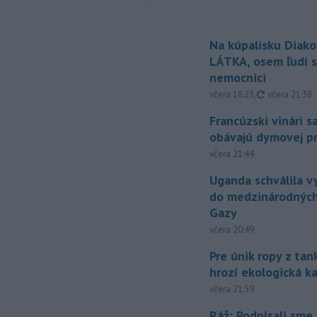
Na kúpalisku Diak
LÁTKA, osem ľudí s
nemocnici
aktualizovan
včera 18:23
,
včera 21:38
Francúzski vinári s
obávajú dymovej pr
včera 21:44
Uganda schválila v
do medzinárodných
Gazy
včera 20:49
Pre únik ropy z ta
hrozí ekologická k
včera 21:59
Ráž: Podpísali sme