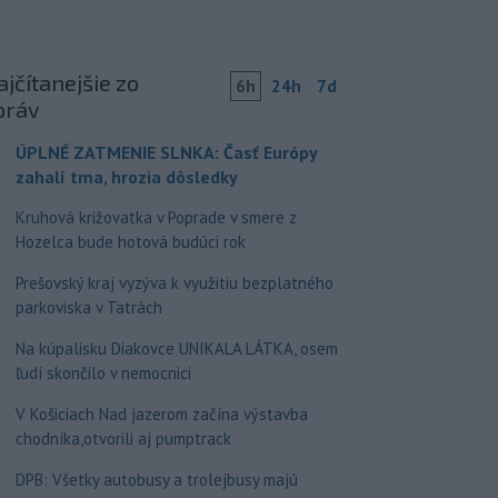
jčítanejšie zo
6h
24h
7d
práv
ÚPLNÉ ZATMENIE SLNKA: Časť Európy
zahalí tma, hrozia dôsledky
Kruhová križovatka v Poprade v smere z
Hozelca bude hotová budúci rok
Prešovský kraj vyzýva k využitiu bezplatného
parkoviska v Tatrách
Na kúpalisku Diakovce UNIKALA LÁTKA, osem
ľudí skončilo v nemocnici
V Košiciach Nad jazerom začína výstavba
chodníka,otvorili aj pumptrack
DPB: Všetky autobusy a trolejbusy majú