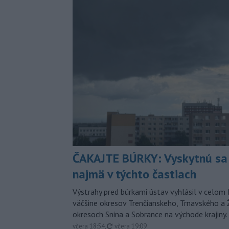
ČAKAJTE BÚRKY: Vyskytnú sa 
najmä v týchto častiach
Výstrahy pred búrkami ústav vyhlásil v celom 
väčšine okresov Trenčianskeho, Trnavského a Ž
okresoch Snina a Sobrance na východe krajiny.
aktualizované
včera 18:54
,
včera 19:09