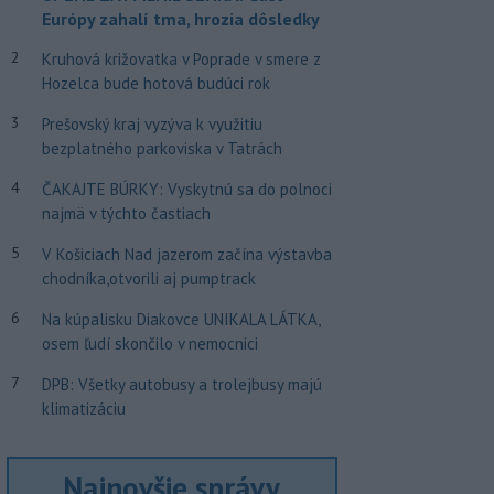
Európy zahalí tma, hrozia dôsledky
2
Kruhová križovatka v Poprade v smere z
Hozelca bude hotová budúci rok
3
Prešovský kraj vyzýva k využitiu
bezplatného parkoviska v Tatrách
4
ČAKAJTE BÚRKY: Vyskytnú sa do polnoci
najmä v týchto častiach
5
V Košiciach Nad jazerom začína výstavba
chodníka,otvorili aj pumptrack
6
Na kúpalisku Diakovce UNIKALA LÁTKA,
osem ľudí skončilo v nemocnici
7
DPB: Všetky autobusy a trolejbusy majú
klimatizáciu
Najnovšie správy