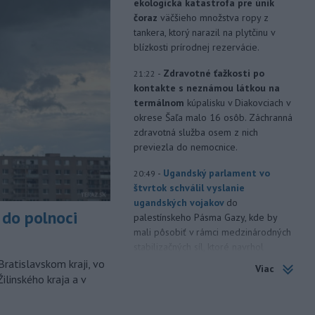
ekologická katastrofa pre únik
čoraz
väčšieho množstva ropy z
tankera, ktorý narazil na plytčinu v
blízkosti prírodnej rezervácie.
-
Zdravotné ťažkosti po
21:22
kontakte s neznámou látkou na
termálnom
kúpalisku v Diakovciach v
okrese Šaľa malo 16 osôb. Záchranná
zdravotná služba osem z nich
previezla do nemocnice.
-
Ugandský parlament vo
20:49
štvrtok schválil vyslanie
ugandských vojakov
do
do polnoci
palestínskeho Pásma Gazy, kde by
mali pôsobiť v rámci medzinárodných
stabilizačných síl, ktoré navrhol
americký prezident Donald Trump.
Bratislavskom kraji, vo
Viac
ilinského kraja a v
-
Anglická futbalová asociácia
20:07
(FA) stiahla svoju podporu