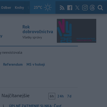
25
°C
 Odber
Knihy
Útulkovo
Magazín
News Now
Archív
TASR
Rok
dobrovoľníctva
ky
Všetky správy
y neexistovala
Referendum
MS v hokeji
Najčítanejšie
6h
24h
7d
ÚPLNÉ ZATMENIE SLNKA: Časť
1