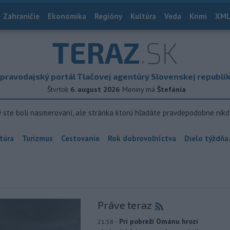
Zahraničie
Ekonomika
Regióny
Kultúra
Veda
Krimi
XML
TERAZ
.SK
pravodajský portál Tlačovej agentúry Slovenskej republi
Štvrtok
6. august 2026
Meniny má
Štefánia
ý ste boli nasmerovaní, ale stránka ktorú hľadáte pravdepodobne nikd
túra
Turizmus
Cestovanie
Rok dobrovoľníctva
Dielo týždňa
Práve teraz
-
Pri pobreží Ománu hrozí
21:58