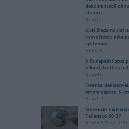
dokumentácii obno
stanice
včera 15:26
KDH žiada ministra
vysvetlenie nákup
systémov
včera 17:40
V Budapešti opäť p
rekord, tretí za pä
včera 19:15
Twente deklasoval
prvom zápase 3. pr
včera 22:03
Slovenskí hádzanár
Taliansko 38:37
aktualizovan
včera 16:28
,
včera 19:55