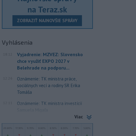
na Teraz.sk
ZOBRAZIŤ NAJNOVŠIE SPRÁVY
Vyhlásenia
Vyjadrenie: MZVEZ: Slovensko
18:12
chce využiť EXPO 2027 v
Belehrade na podporu...
12:26
Oznámenie: TK ministra práce,
sociálnych vecí a rodiny SR Erika
Tomáša
12:11
Oznámenie: TK ministra investícií
Samuela Migaľa
Viac