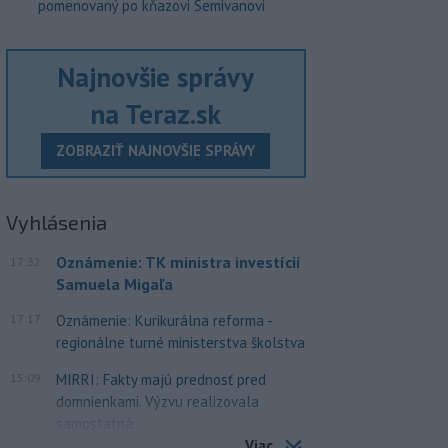
pomenovaný po kňazovi Semivanovi
Najnovšie správy
na Teraz.sk
ZOBRAZIŤ NAJNOVŠIE SPRÁVY
Vyhlásenia
Oznámenie: TK ministra investícií
17:32
Samuela Migaľa
17:17
Oznámenie: Kurikurálna reforma -
regionálne turné ministerstva školstva
15:09
MIRRI: Fakty majú prednosť pred
domnienkami. Výzvu realizovala
samostatná...
Viac