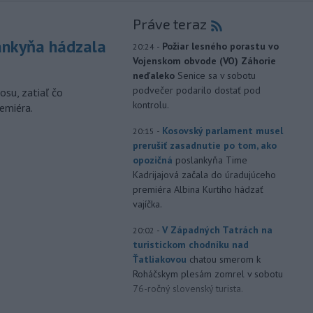
Práve teraz
nkyňa hádzala
-
Požiar lesného porastu vo
20:24
Vojenskom obvode (VO) Záhorie
neďaleko
Senice sa v sobotu
podvečer podarilo dostať pod
osu, zatiaľ čo
kontrolu.
emiéra.
-
Kosovský parlament musel
20:15
prerušiť zasadnutie po tom, ako
opozičná
poslankyňa Time
Kadrijajová začala do úradujúceho
premiéra Albina Kurtiho hádzať
vajíčka.
-
V Západných Tatrách na
20:02
turistickom chodníku nad
Ťatliakovou
chatou smerom k
Roháčskym plesám zomrel v sobotu
76-ročný slovenský turista.