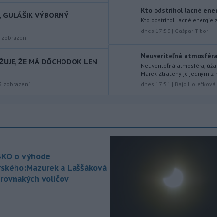
španielskej
Andalúzii. Tamojšie
Kto odstrihol lacné energ
I, GULÁŠIK VÝBORNÝ
orgány tvrdia, že žiadna obytná zóna v
Kto odstrihol lacné energie z
súčasnosti nie je ohrozená, píše TASR
dnes 17:53
|
Gašpar Tibor
podľa správy agentúry AFP.
zobrazení
-
Po nočnom požiari v obci
Neuveriteľná atmosféra, 
17:04
AŽUJE, ŽE MÁ DÔCHODOK LEN
Braväcovo v okrese Brezno, ktorý
Neuveriteľná atmosféra, úža
Marek Ztracený je jedným z 
zasiahol celkovo desať stavieb,
3
zobrazení
dnes 17:51
|
Bajo Holečková
vyhlásila samospráva mimoriadnu
situáciu.
-
V Bratislave sa aktuálne
16:58
tvoria kolóny vozidiel v každom
smere
k festivalu Lovestream.
Usmerňované sú bratislavskou
políciou.
KO o výhode
rského:Mazurek a Laššáková
-
V tesnej blízkosti
16:50
 rovnakých voličov
Vojenského technického a
skúšobného
ústavu (VTSÚ) Záhorie
vypukol v sobotu popoludní lesný
požiar.