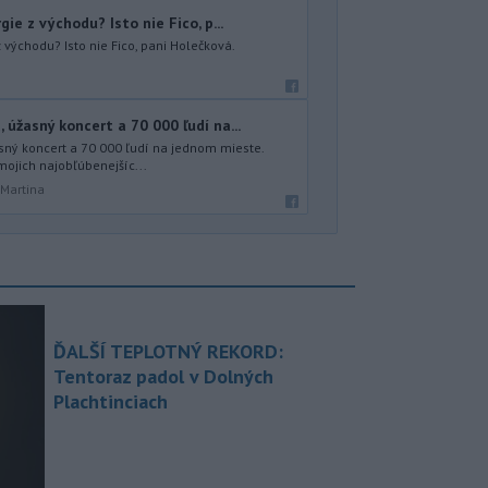
ie z východu? Isto nie Fico, p...
 východu? Isto nie Fico, pani Holečková.
úžasný koncert a 70 000 ľudí na...
sný koncert a 70 000 ľudí na jednom mieste.
mojich najobľúbenejšíc...
 Martina
ĎALŠÍ TEPLOTNÝ REKORD:
Tentoraz padol v Dolných
Plachtinciach