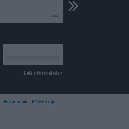
ďalšie
Zdroj:
Ďalšie fotogalérie
>
Referendum
MS v hokeji