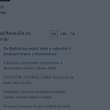
KA:
redu
jčítanejšie zo
6h
24h
7d
práv
Do Bulharska vnikol dron a vybuchol v
blízkosti hraníc s Rumunskom
V blízkosti Vojenského technického a
skúšobného ústavu Záhorie HORÍ
ČIASTOČNÉ ZATMENIE SLNKA: Pozorovať sa
bude dať v stredu
Prehliadka Smoleníc predstaví hradisko,
zámok i prírodu Malých Karpát
Očovská folklórna hruda tradične privítala