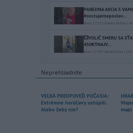
PARÁDNA AKCIA S VAM
#cestujemeposlov...
dnes 17:53
|
Danko Andrej
|
40
💥VOLIČ SMERU SA SŤ
430€‼️NAJV...
dnes 17:09
|
Jakab Július
|
131
Neprehliadnite
VEĽKÁ PREDPOVEĎ POČASIA:
HRAB
Extrémne horúčavy ustúpili.
Maje
Alebo žeby nie?
majú