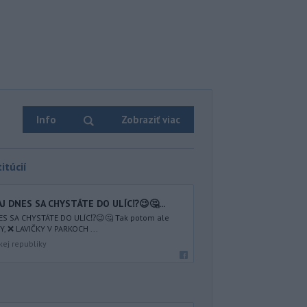
Info
Zobraziť viac
itúcií
AJ DNES SA CHYSTÁTE DO ULÍC⁉️😉🤔...
NES SA CHYSTÁTE DO ULÍC⁉️😉🤔 Tak potom ale
 ❌ LAVIČKY V PARKOCH ...
kej republiky