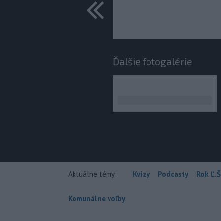
predchádza
Ďalšie fotogalérie
Aktuálne témy:
Kvízy
Podcasty
Rok Ľ.Š
Komunálne voľby