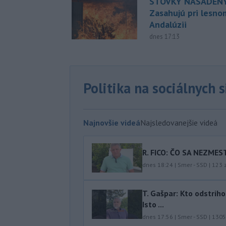
STOVKY NASADENÝ
Zasahujú pri lesnom
Andalúzii
dnes 17:13
Politika na sociálnych 
Najnovšie videá
Najsledovanejšie videá
R. FICO: ČO SA NEZMES
dnes 18:24
|
Smer - SSD
|
123
z
T. Gašpar: Kto odstrih
Isto ...
dnes 17:56
|
Smer - SSD
|
1305