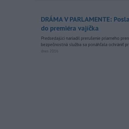
DRÁMA V PARLAMENTE: Posla
do premiéra vajíčka
Predsedajúci nariadil prerušenie priameho pren
bezpečnostná služba sa ponáhľala ochrániť pr
dnes 20:16