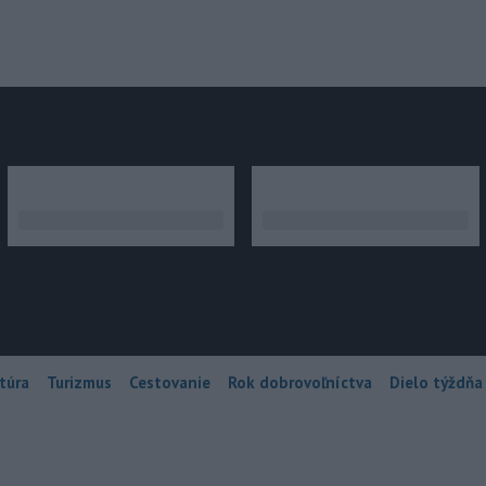
júce
túra
Turizmus
Cestovanie
Rok dobrovoľníctva
Dielo týždňa