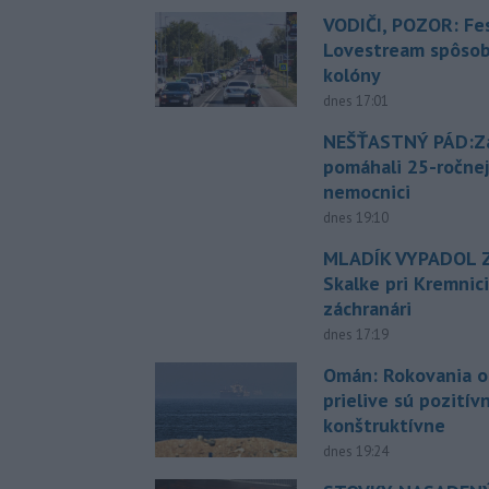
VODIČI, POZOR: Fes
Lovestream spôsobu
kolóny
dnes 17:01
NEŠŤASTNÝ PÁD:Zá
pomáhali 25-ročnej
nemocnici
dnes 19:10
MLADÍK VYPADOL Z
Skalke pri Kremnic
záchranári
dnes 17:19
Omán: Rokovania 
prielive sú pozitív
konštruktívne
dnes 19:24