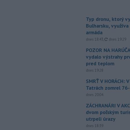
Typ dronu, ktorý v
Bulharsku, využíva 
armáda
aktualizovan
dnes 18:43
,
dnes 19:29
POZOR NA HARÚČA
vydalo výstrahy p
pred teplom
dnes 19:28
SMRŤ V HORÁCH: V
Tatrách zomrel 76-
dnes 20:04
ZÁCHRANÁRI V AKCI
dvom poľským turi
utrpeli úrazy
dnes 18:39