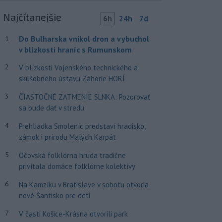
Najčítanejšie
6h
24h
7d
Do Bulharska vnikol dron a vybuchol
1
v blízkosti hraníc s Rumunskom
2
V blízkosti Vojenského technického a
skúšobného ústavu Záhorie HORÍ
3
ČIASTOČNÉ ZATMENIE SLNKA: Pozorovať
sa bude dať v stredu
4
Prehliadka Smoleníc predstaví hradisko,
zámok i prírodu Malých Karpát
5
Očovská folklórna hruda tradične
privítala domáce folklórne kolektívy
6
Na Kamzíku v Bratislave v sobotu otvoria
nové Šantisko pre deti
7
V časti Košice-Krásna otvorili park