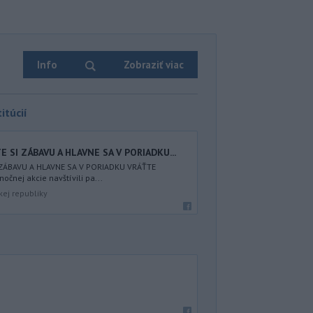
Info
Zobraziť viac
itúcií
 SI ZÁBAVU A HLAVNE SA V PORIADKU...
 ZÁBAVU A HLAVNE SA V PORIADKU VRÁŤTE
nočnej akcie navštívili pa...
kej republiky