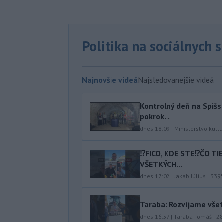
Politika na sociálnych 
Najnovšie videá
Najsledovanejšie videá
Kontrolný deň na Spišs
pokrok...
dnes 18:09
|
Ministerstvo kult
⁉️FICO, KDE STE⁉️ČO T
VŠETKÝCH...
dnes 17:02
|
Jakab Július
|
339
Taraba: Rozvíjame vše
dnes 16:57
|
Taraba Tomáš
|
2