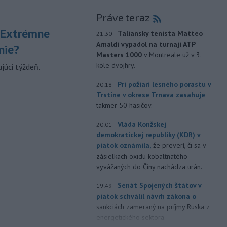
Práve teraz
 Extrémne
-
Taliansky tenista Matteo
21:30
Arnaldi vypadol na turnaji ATP
nie?
Masters 1000
v Montreale už v 3.
kole dvojhry.
júci týždeň.
-
Pri požiari lesného porastu v
20:18
Trstíne v okrese Trnava zasahuje
takmer 50 hasičov.
-
Vláda Konžskej
20:01
demokratickej republiky (KDR) v
piatok oznámila,
že preverí, či sa v
zásielkach oxidu kobaltnatého
vyvážaných do Číny nachádza urán.
-
Senát Spojených štátov v
19:49
piatok schválil návrh zákona o
sankciách zameraný na príjmy Ruska z
energetického sektora.