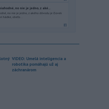
ahodné, no nie je jedno, z aké...
dné, no nie je jedno, z akého dôvodu je človek
ri hádke, obeťo...
lotný
VIDEO: Umelá inteligencia a
robotika pomáhajú už aj
záchranárom