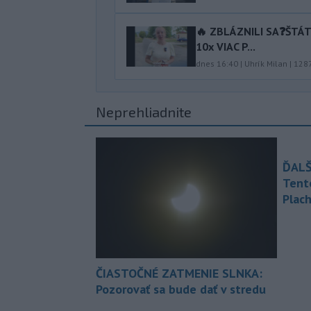
🔥 ZBLÁZNILI SA❓️ŠTÁ
10x VIAC P...
dnes 16:40
|
Uhrík Milan
|
128
Neprehliadnite
ĎALŠ
Tent
Plach
ČIASTOČNÉ ZATMENIE SLNKA:
Pozorovať sa bude dať v stredu