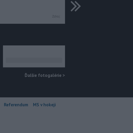
ďalšie
Zdroj:
Ďalšie fotogalérie
>
Referendum
MS v hokeji