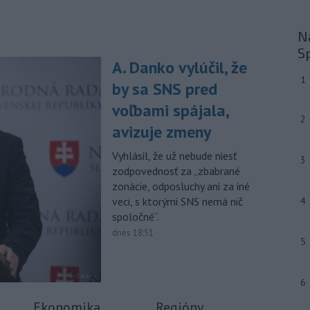
portálu isport.cz zaujíma
saudskoarabský Al-Fateh.
Na
-
Vo veku 94 rokov zomrela 29.
10:23
S
júla 2026 herečka a dlhoročná
A. Danko vylúčil, že
členka
Slovenského komorného
1
by sa SNS pred
divadla (SKD) v Martine Helena
Sudická.
voľbami spájala,
2
avizuje zmeny
-
Národná diaľničná
10:15
spoločnosť (NDS) ukončila výmenu
Vyhlásil, že už nebude niesť
mostného
záveru na ľavej strane
3
zodpovednosť za „zbabrané
mosta Lanfranconi, ktorý je súčasťou
zonácie, odposluchy ani za iné
bratislavskej diaľnice D2.
veci, s ktorými SNS nemá nič
4
Viac >
spoločné“.
dnes 18:51
5
6
Ekonomika
Regióny