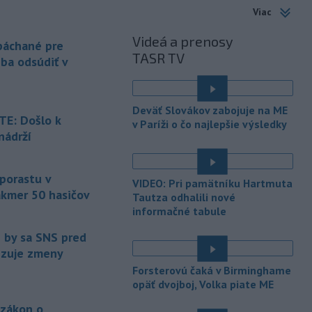
Viac
-
Slovenská polícia prispela k
16:08
objasneniu prípadu prevádzačstva,
Videá a prenosy
ktorý sa podarilo ukončiť
 páchané pre
TASR TV
právoplatným odsúdením páchateľa v
eba odsúdiť v
Maďarsku.
-
Piatkový požiar v
15:21
Deväť Slovákov zabojuje na ME
bratislavskej rafinérii Slovnaft je
E: Došlo k
v Paríži o čo najlepšie výsledky
pod kontrolou.
Príčina jeho vzniku
nádrží
bude predmetom vyšetrovania. Pre
é
TASR to potvrdil hovorca rafinérie
Anton Molnár.
 porastu v
VIDEO: Pri pamätníku Hartmuta
akmer 50 hasičov
-
Ministerstvo kultúry (MK) SR
Tautza odhalili nové
15:17
upraví verziu opatrenia o
informačné tabule
é
podrobnostiach poskytovania dotácií v
e by sa SNS pred
pôsobnosti rezortu.
vizuje zmeny
-
V bratislavskej rafinérii
14:17
Forsterovú čaká v Birminghame
Slovnaft horí uskladnený ropný
opäť dvojboj, Volka piate ME
produkt.
TASR o tom informovala
 zákon o
rafinéria s tým, že obyvateľom nehrozí