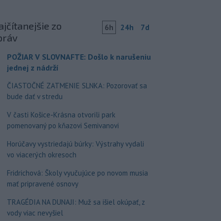
jčítanejšie zo
6h
24h
7d
práv
POŽIAR V SLOVNAFTE: Došlo k narušeniu
jednej z nádrží
ČIASTOČNÉ ZATMENIE SLNKA: Pozorovať sa
bude dať v stredu
V časti Košice-Krásna otvorili park
pomenovaný po kňazovi Semivanovi
Horúčavy vystriedajú búrky: Výstrahy vydali
vo viacerých okresoch
Fridrichová: Školy vyučujúce po novom musia
mať pripravené osnovy
TRAGÉDIA NA DUNAJI: Muž sa išiel okúpať, z
vody viac nevyšiel