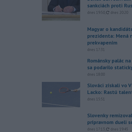
sankciách proti Ru
aktualizovan
dnes 19:50
,
dnes 20:20
Magyar o kandidát
prezidenta: Mená 
prekvapením
dnes 17:31
Románsky palác na
sa podarilo statick
dnes 18:00
Slováci získali vo V
Lacko: Rastú talen
dnes 15:51
Slovenky remizoval
prípravnom dueli s
aktualizovan
dnes 17:13
,
dnes 19:45