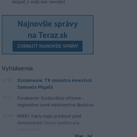
okúpať, z vody viac nevyšiel
Najnovšie správy
na Teraz.sk
ZOBRAZIŤ NAJNOVŠIE SPRÁVY
Vyhlásenia
Oznámenie: TK ministra investícií
17:32
Samuela Migaľa
17:17
Oznámenie: Kurikurálna reforma -
regionálne turné ministerstva školstva
15:09
MIRRI: Fakty majú prednosť pred
domnienkami. Výzvu realizovala
samostatná...
Viac