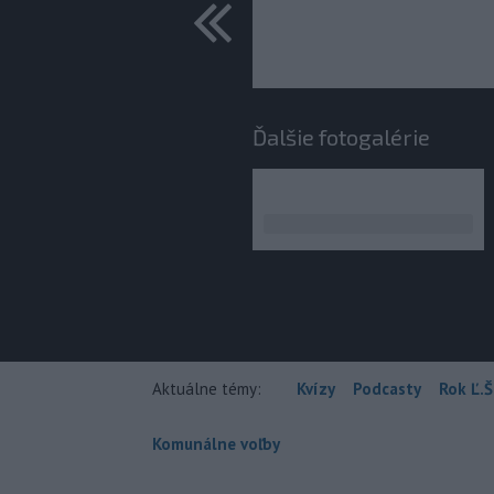
predchádza
Ďalšie fotogalérie
Aktuálne témy:
Kvízy
Podcasty
Rok Ľ.Š
Komunálne voľby