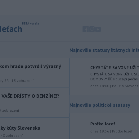
SR Peter Pellegrini.
-
Maďarské Národné
12:26
zhromaždenie môže v utorok 11.
sieťach
augusta
rozhodnúť o novom
generálnom prokurátorovi, ak
parlament schváli skrátenie jeho
šesťmesačnej výpovednej lehoty.
Najnovšie statusy štátnych inšt
-
Silné búrky vo štvrtok
12:00
kom hrade potvrdil výrazný
vyvolali v hornatých oblastiach
CHYSTÁTE SA VON? UŽITE
západného
Rakúska povodne a
CHYSTÁTE SA VON? UŽITE SI
DOMOV📍 👮‍♂️ Policajti počas 
zosuvy pôdy.
úry SR
|
13
zobrazení
dnes 18:00
|
Polícia Slovens
-
Slovenský
11:51
IE VAŠE DRÍSTY O BENZÍNE⁉️
hydrometeorologický ústav (SHMÚ)
Najnovšie politické statusy
varuje v piatok
pred búrkami vo
5
zobrazení
viacerých okresoch stredného a
východného Slovenska. Vydal preto
Pročko Jozef
výstrahu prvého stupňa.
tky kúty Slovenska
dnes 19:56
|
Pročko Jozef
-
Ministerstvo vnútra (MV) SR
840
zobrazení
11:18