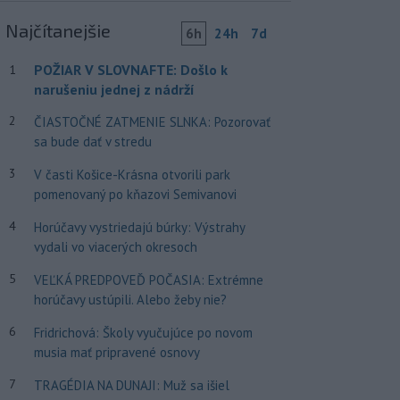
Najčítanejšie
6h
24h
7d
POŽIAR V SLOVNAFTE: Došlo k
1
narušeniu jednej z nádrží
2
ČIASTOČNÉ ZATMENIE SLNKA: Pozorovať
sa bude dať v stredu
3
V časti Košice-Krásna otvorili park
pomenovaný po kňazovi Semivanovi
4
Horúčavy vystriedajú búrky: Výstrahy
vydali vo viacerých okresoch
5
VEĽKÁ PREDPOVEĎ POČASIA: Extrémne
horúčavy ustúpili. Alebo žeby nie?
6
Fridrichová: Školy vyučujúce po novom
musia mať pripravené osnovy
7
TRAGÉDIA NA DUNAJI: Muž sa išiel