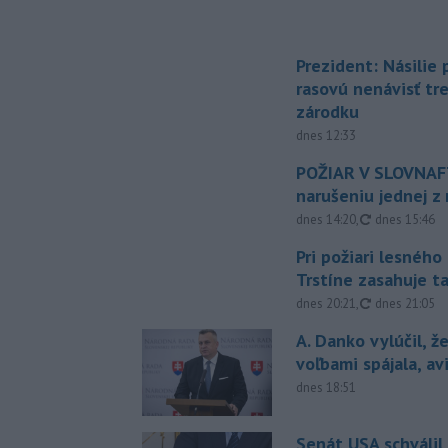
Prezident: Násilie
rasovú nenávisť tr
zárodku
dnes 12:33
POŽIAR V SLOVNAFT
narušeniu jednej z 
aktualizovan
dnes 14:20
,
dnes 15:46
Pri požiari lesného
Trstíne zasahuje t
aktualizovan
dnes 20:21
,
dnes 21:05
A. Danko vylúčil, ž
voľbami spájala, a
dnes 18:51
Senát USA schválil