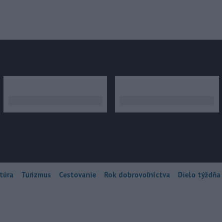
júce
túra
Turizmus
Cestovanie
Rok dobrovoľníctva
Dielo týždňa