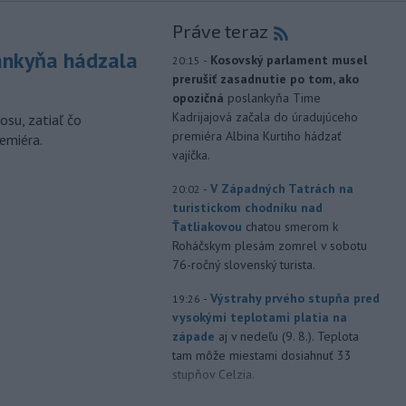
Práve teraz
nkyňa hádzala
-
Kosovský parlament musel
20:15
prerušiť zasadnutie po tom, ako
opozičná
poslankyňa Time
Kadrijajová začala do úradujúceho
osu, zatiaľ čo
premiéra Albina Kurtiho hádzať
emiéra.
vajíčka.
-
V Západných Tatrách na
20:02
turistickom chodníku nad
Ťatliakovou
chatou smerom k
Roháčskym plesám zomrel v sobotu
76-ročný slovenský turista.
-
Výstrahy prvého stupňa pred
19:26
vysokými teplotami platia na
západe
aj v nedeľu (9. 8.). Teplota
tam môže miestami dosiahnuť 33
stupňov Celzia.