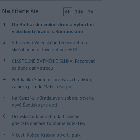
Najčítanejšie
6h
24h
7d
Do Bulharska vnikol dron a vybuchol
1
v blízkosti hraníc s Rumunskom
2
V blízkosti Vojenského technického a
skúšobného ústavu Záhorie HORÍ
3
ČIASTOČNÉ ZATMENIE SLNKA: Pozorovať
sa bude dať v stredu
4
Prehliadka Smoleníc predstaví hradisko,
zámok i prírodu Malých Karpát
5
Na Kamzíku v Bratislave v sobotu otvoria
nové Šantisko pre deti
6
Očovská folklórna hruda tradične
privítala domáce folklórne kolektívy
7
V časti Košice-Krásna otvorili park