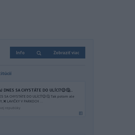
Info
Zobraziť viac
itúcií
AJ DNES SA CHYSTÁTE DO ULÍC⁉️😉🤔...
NES SA CHYSTÁTE DO ULÍC⁉️😉🤔 Tak potom ale
 ❌ LAVIČKY V PARKOCH ...
kej republiky