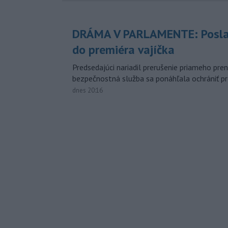
DRÁMA V PARLAMENTE: Posla
do premiéra vajíčka
Predsedajúci nariadil prerušenie priameho pren
bezpečnostná služba sa ponáhľala ochrániť pr
dnes 20:16