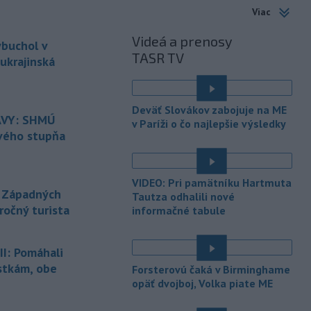
-
Rokovania s Iránom o
19:22
Viac
Hormuzskom prielive prebiehajú v
pozitívnej
a konštruktívnej atmosfére,
Videá a prenosy
ybuchol v
oznámil Omán.
TASR TV
ukrajinská
-
Izraelské sily sa údajne
19:19
infiltrovali do libanonskej
dediny
é
Zawtar al-Gharbíja a vybudovali tam
Deväť Slovákov zabojuje na ME
val. Dedina je súčasťou tzv. pilotných
VY: SHMÚ
v Paríži o čo najlepšie výsledky
zón, izraelská armáda sa z nej v júli
rvého stupňa
stiahla a kontrolu prevzala libanonská
armáda.
VIDEO: Pri pamätníku Hartmuta
-
Building Information
19:17
 Západných
Tautza odhalili nové
Modeling) už nie je vízia
ročný turista
informačné tabule
budúcnosti, ale zásadne
mení
spôsob navrhovania, koordinovania aj
stavania.
I: Pomáhali
stkám, obe
-
Horskí záchranári z
Forsterovú čaká v Birminghame
19:07
Oblastného strediska Horskej
opäť dvojboj, Volka piate ME
záchrannej
služby (HZS) Malá Fatra