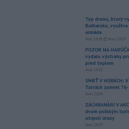
Typ dronu, ktorý v
Bulharsku, využíva 
armáda
aktualizovan
dnes 18:43
,
dnes 19:29
POZOR NA HARÚČA
vydalo výstrahy p
pred teplom
dnes 19:28
SMRŤ V HORÁCH: V
Tatrách zomrel 76-
dnes 20:04
ZÁCHRANÁRI V AKCI
dvom poľským turi
utrpeli úrazy
dnes 18:39