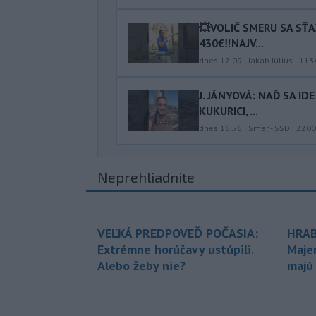
💥VOLIČ SMERU SA SŤ
430€‼️NAJV...
dnes 17:09
|
Jakab Július
|
113
J. JÁNYOVÁ: NAĎ SA I
KUKURICI, ...
dnes 16:56
|
Smer - SSD
|
2200
Neprehliadnite
VEĽKÁ PREDPOVEĎ POČASIA:
HRAB
Extrémne horúčavy ustúpili.
Maje
Alebo žeby nie?
majú