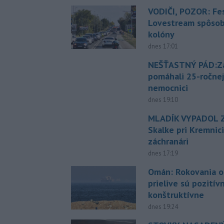
VODIČI, POZOR: Fes
Lovestream spôsobu
kolóny
dnes 17:01
NEŠŤASTNÝ PÁD:Zá
pomáhali 25-ročnej
nemocnici
dnes 19:10
MLADÍK VYPADOL Z
Skalke pri Kremnic
záchranári
dnes 17:19
Omán: Rokovania 
prielive sú pozitív
konštruktívne
dnes 19:24