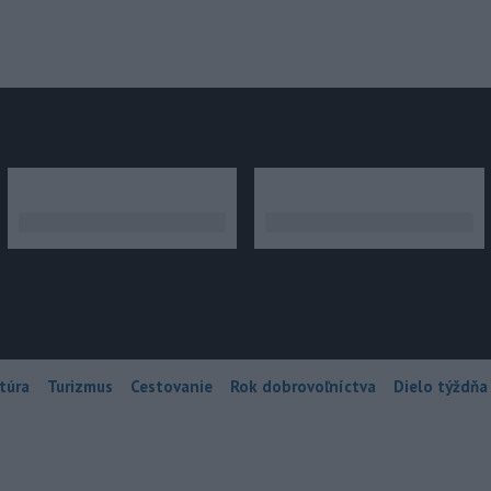
júce
túra
Turizmus
Cestovanie
Rok dobrovoľníctva
Dielo týždňa