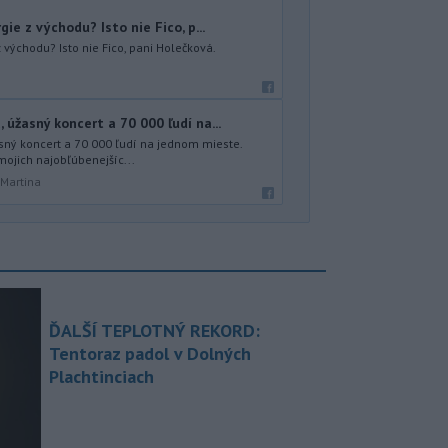
ie z východu? Isto nie Fico, p...
 východu? Isto nie Fico, pani Holečková.
úžasný koncert a 70 000 ľudí na...
sný koncert a 70 000 ľudí na jednom mieste.
mojich najobľúbenejšíc...
 Martina
ĎALŠÍ TEPLOTNÝ REKORD:
Tentoraz padol v Dolných
Plachtinciach