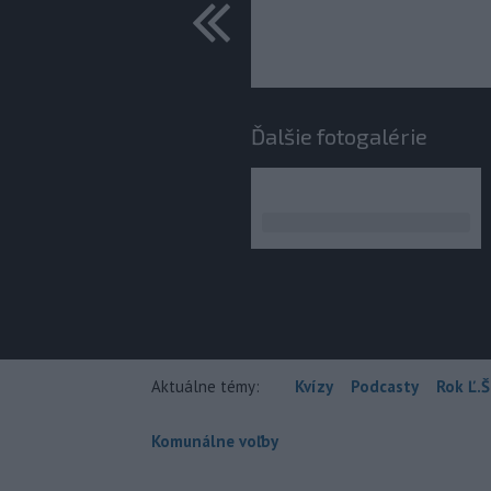
predchádza
Ďalšie fotogalérie
Aktuálne témy:
Kvízy
Podcasty
Rok Ľ.Š
Komunálne voľby