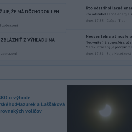
Braväcovo v okrese Brezno, ktorý
Kto odstrihol lacné energ
zasiahol celkovo desať stavieb,
AŽUJE, ŽE MÁ DÔCHODOK LEN
Kto odstrihol lacné energie z
vyhlásila samospráva mimoriadnu
dnes 17:53
|
Gašpar Tibor
situáciu.
4
zobrazení
-
V Bratislave sa aktuálne
16:58
Neuveriteľná atmosféra, 
DE ZBLÁZNIŤ Z VÝHĽADU NA
tvoria kolóny vozidiel v každom
Neuveriteľná atmosféra, úža
smere
k festivalu Lovestream.
Marek Ztracený je jedným z 
Usmerňované sú bratislavskou
zobrazení
dnes 17:51
|
Bajo Holečková
políciou.
-
V tesnej blízkosti
16:50
Vojenského technického a
skúšobného
ústavu (VTSÚ) Záhorie
vypukol v sobotu popoludní lesný
požiar.
KO o výhode
rského:Mazurek a Laššáková
-
Profesionálni hasiči z
15:39
 rovnakých voličov
Liptovského Mikuláša, Liptovského
Hrádku
a Mengusoviec a dobrovoľní
hasiči z Važca, Východnej a Štrby
zasahovali v sobotu dopoludnia pri