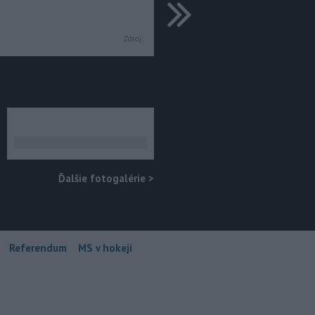
ďalšie
Zdroj:
Ďalšie fotogalérie
>
Referendum
MS v hokeji