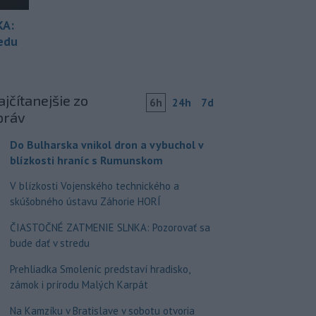
KA:
redu
jčítanejšie zo
6h
24h
7d
práv
Do Bulharska vnikol dron a vybuchol v
blízkosti hraníc s Rumunskom
V blízkosti Vojenského technického a
skúšobného ústavu Záhorie HORÍ
ČIASTOČNÉ ZATMENIE SLNKA: Pozorovať sa
bude dať v stredu
Prehliadka Smoleníc predstaví hradisko,
zámok i prírodu Malých Karpát
Na Kamzíku v Bratislave v sobotu otvoria