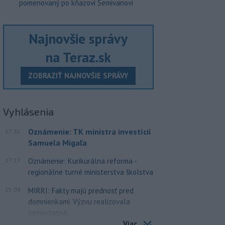
pomenovaný po kňazovi Semivanovi
Najnovšie správy
na Teraz.sk
ZOBRAZIŤ NAJNOVŠIE SPRÁVY
Vyhlásenia
Oznámenie: TK ministra investícií
17:32
Samuela Migaľa
17:17
Oznámenie: Kurikurálna reforma -
regionálne turné ministerstva školstva
15:09
MIRRI: Fakty majú prednosť pred
domnienkami. Výzvu realizovala
samostatná...
Viac