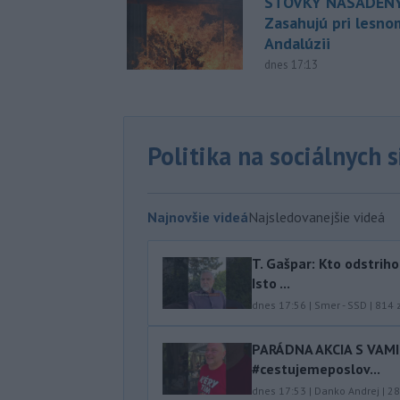
STOVKY NASADENÝ
Zasahujú pri lesnom
Andalúzii
dnes 17:13
Politika na sociálnych 
Najnovšie videá
Najsledovanejšie videá
T. Gašpar: Kto odstrih
Isto ...
dnes 17:56
|
Smer - SSD
|
814
z
PARÁDNA AKCIA S VAM
#cestujemeposlov...
dnes 17:53
|
Danko Andrej
|
28