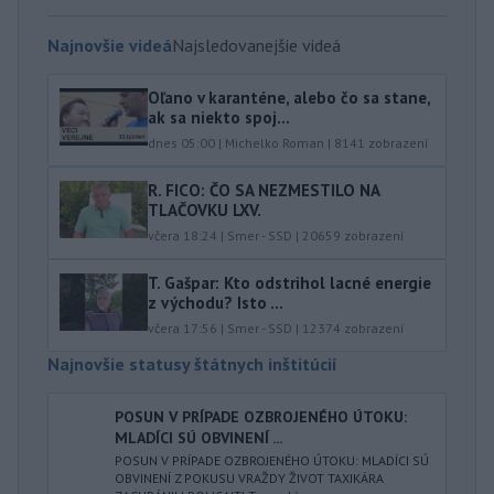
Najnovšie videá
Najsledovanejšie videá
Oľano v karanténe, alebo čo sa stane,
ak sa niekto spoj...
dnes 05:00
|
Michelko Roman
|
8141
zobrazení
R. FICO: ČO SA NEZMESTILO NA
TLAČOVKU LXV.
včera 18:24
|
Smer - SSD
|
20659
zobrazení
T. Gašpar: Kto odstrihol lacné energie
z východu? Isto ...
včera 17:56
|
Smer - SSD
|
12374
zobrazení
Najnovšie statusy štátnych inštitúcií
POSUN V PRÍPADE OZBROJENÉHO ÚTOKU:
MLADÍCI SÚ OBVINENÍ ...
POSUN V PRÍPADE OZBROJENÉHO ÚTOKU: MLADÍCI SÚ
OBVINENÍ Z POKUSU VRAŽDY ŽIVOT TAXIKÁRA