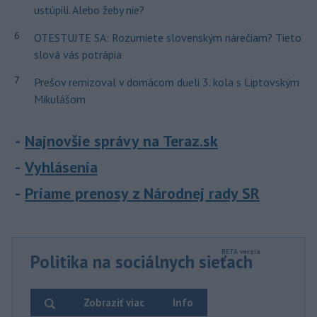
ustúpili. Alebo žeby nie?
6
OTESTUJTE SA: Rozumiete slovenským nárečiam? Tieto
slová vás potrápia
7
Prešov remizoval v domácom dueli 3. kola s Liptovským
Mikulášom
Najnovšie správy na Teraz.sk
Vyhlásenia
Priame prenosy z Národnej rady SR
Politika na sociálnych sieťach
Zobraziť viac
Info