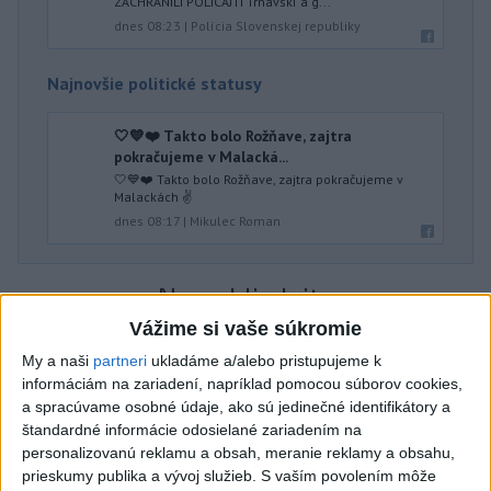
ZACHRÁNILI POLICAJTI Trnavskí a g...
dnes 08:23
|
Polícia Slovenskej republiky
Najnovšie politické statusy
🤍💙❤️ Takto bolo Rožňave, zajtra
pokračujeme v Malacká...
🤍💙❤️ Takto bolo Rožňave, zajtra pokračujeme v
Malackách ✌️
dnes 08:17
|
Mikulec Roman
Neprehliadnite
Vážime si vaše súkromie
VEĽKÁ PREDPOVEĎ POČASIA:
My a naši
partneri
ukladáme a/alebo pristupujeme k
Extrémne horúčavy ustúpili. Alebo
informáciám na zariadení, napríklad pomocou súborov cookies,
žeby nie?
a spracúvame osobné údaje, ako sú jedinečné identifikátory a
štandardné informácie odosielané zariadením na
HRABKO o výhode
personalizovanú reklamu a obsah, meranie reklamy a obsahu,
Majerského:Mazurek a Laššáková majú
prieskumy publika a vývoj služieb.
S vaším povolením môže