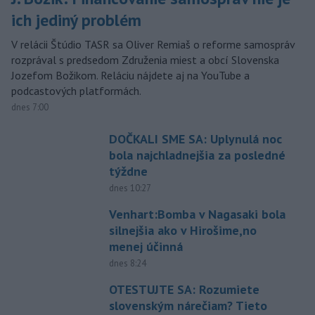
ich jediný problém
V relácii Štúdio TASR sa Oliver Remiaš o reforme samospráv
rozprával s predsedom Združenia miest a obcí Slovenska
Jozefom Božikom. Reláciu nájdete aj na YouTube a
podcastových platformách.
dnes 7:00
DOČKALI SME SA: Uplynulá noc
bola najchladnejšia za posledné
týždne
dnes 10:27
Venhart:Bomba v Nagasaki bola
silnejšia ako v Hirošime,no
menej účinná
dnes 8:24
OTESTUJTE SA: Rozumiete
slovenským nárečiam? Tieto