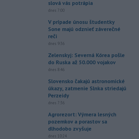
slová vás potrápia
dnes 7:00
V prípade únosu študentky
Sone majú odznieť záverečné
reči
dnes 9:36
Zelenskyj: Severná Kórea pošle
do Ruska až 50.000 vojakov
dnes 8:46
Slovensko čakajú astronomické
úkazy, zatmenie Slnka striedajú
Perzeidy
dnes 7:36
Agrorezort: Výmera lesných
pozemkov a porastov sa
dlhodobo zvyšuje
dnes 10:24