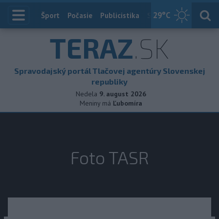
29
°C
Index
Šport
Počasie
Publicistika
Slovensko
Zahranič
TERAZ
.SK
Spravodajský portál Tlačovej agentúry Slovenskej
republiky
Nedela
9. august 2026
Meniny má
Ľubomíra
Foto TASR