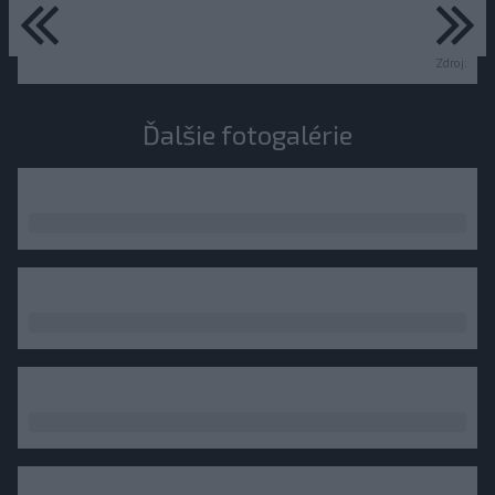
predchádzajúce
ďa
Zdroj:
Ďalšie fotogalérie