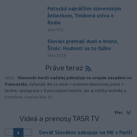
Potocká najväčším slovenským
želiezkom, Trníková sníva o
finále
dnes 9:11
Slováci prehrali duel o bronz,
Štolc: Hodnotí sa to ťažko
dnes 10:18
Práve teraz
-
Slovenskí hasiči naďalej pokračujú vo svojom nasadení vo
10:52
Francúzsku.
Uplynulé dni sa niesli v znamení intenzívnej práce v
teréne, spolupráce s francúzskymi hasičmi, ale aj údržby techniky a
potrebnej regenerácie síl.
Viac
Videá a prenosy TASR TV
Deväť Slovákov zabojuje na ME v Paríži