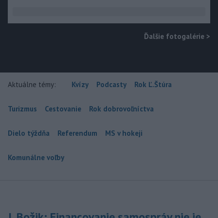
Ďalšie fotogalérie
>
Aktuálne témy:
Kvízy
Podcasty
Rok Ľ.Štúra
Turizmus
Cestovanie
Rok dobrovoľníctva
Dielo týždňa
Referendum
MS v hokeji
Komunálne voľby
J. Božik: Financovanie samospráv nie je