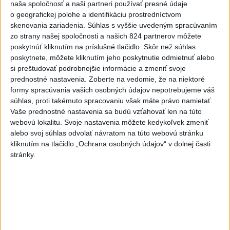
naša spoločnosť a naši partneri používať presné údaje
rovnakých voličov
o geografickej polohe a identifikáciu prostredníctvom
skenovania zariadenia. Súhlas s vyššie uvedeným spracúvaním
ČIASTOČNÉ ZATMENIE SLNKA:
zo strany našej spoločnosti a našich 824 partnerov môžete
Pozorovať sa bude dať v stredu
poskytnúť kliknutím na príslušné tlačidlo. Skôr než súhlas
poskytnete, môžete kliknutím jeho poskytnutie odmietnuť alebo
si preštudovať podrobnejšie informácie a zmeniť svoje
ĎALŠÍ TEPLOTNÝ REKORD: Tentoraz
prednostné nastavenia.
Zoberte na vedomie, že na niektoré
padol v Dolných Plachtinciach
formy spracúvania vašich osobných údajov nepotrebujeme váš
súhlas, proti takémuto spracovaniu však máte právo namietať.
Vaše prednostné nastavenia sa budú vzťahovať len na túto
webovú lokalitu. Svoje nastavenia môžete kedykoľvek zmeniť
Správy
alebo svoj súhlas odvolať návratom na túto webovú stránku
kliknutím na tlačidlo „Ochrana osobných údajov“ v dolnej časti
stránky.