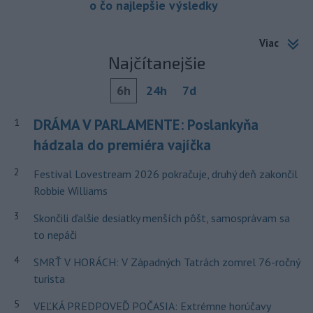
o čo najlepšie výsledky
Viac
Najčítanejšie
6h
24h
7d
DRÁMA V PARLAMENTE: Poslankyňa
1
hádzala do premiéra vajíčka
2
Festival Lovestream 2026 pokračuje, druhý deň zakončil
Robbie Williams
3
Skončili ďalšie desiatky menších pôšt, samosprávam sa
to nepáči
4
SMRŤ V HORÁCH: V Západných Tatrách zomrel 76-ročný
turista
5
VEĽKÁ PREDPOVEĎ POČASIA: Extrémne horúčavy