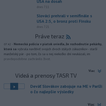
USA na dosah
dnes 7:11
Slováci prehrali v semifinále s
USA 2:5, o bronz proti Fínsku
dnes 7:21
Práve teraz
-
Nemecká polícia v piatok uviedla, že rozhodnutie pekárky,
07:42
ktorá sa
vybrala navštíviť svojich dvoch stálych zákazníkov - starší
manželský pár - po tom, čo sa u nej niekoľko dní neukázali, im
pravdepodobne zachránilo život.
Viac
Videá a prenosy TASR TV
Deväť Slovákov zabojuje na ME v Paríži
o čo najlepšie výsledky
Viac