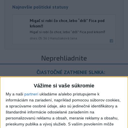
Najnovšie politické statusy
Migaľ si robí čo chce, lebo “drží” Fica pod
krkom‼️
Migaľ si robí čo chce, lebo “drží” Fica pod krkom‼️
dnes 05:36
|
Hanuliaková Jana
Neprehliadnite
ČIASTOČNÉ ZATMENIE SLNKA:
Pozorovať sa bude dať v stredu
Vážime si vaše súkromie
ĎALŠÍ TEPLOTNÝ REKORD: Tentoraz
My a naši
partneri
ukladáme a/alebo pristupujeme k
padol v Dolných Plachtinciach
informáciám na zariadení, napríklad pomocou súborov cookies,
a spracúvame osobné údaje, ako sú jedinečné identifikátory a
V Budapešti opäť padol teplotný
štandardné informácie odosielané zariadením na
rekord, tretí za päť týždňov
personalizovanú reklamu a obsah, meranie reklamy a obsahu,
prieskumy publika a vývoj služieb.
S vaším povolením môže