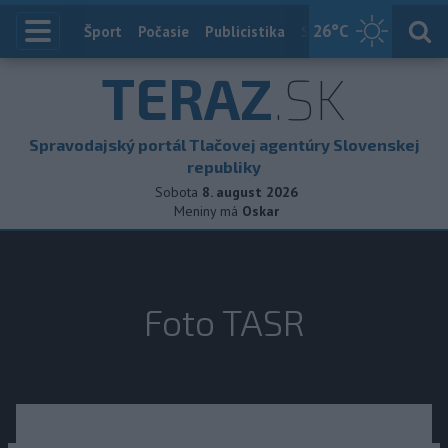
26
°C
Index
Šport
Počasie
Publicistika
Slovensko
Zahranič
TERAZ
.SK
Spravodajský portál Tlačovej agentúry Slovenskej
republiky
Sobota
8. august 2026
Meniny má
Oskar
Foto TASR