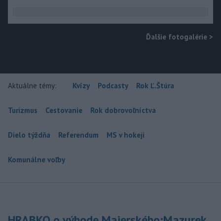
Ďalšie fotogalérie
>
Aktuálne témy:
Kvízy
Podcasty
Rok Ľ.Štúra
Turizmus
Cestovanie
Rok dobrovoľníctva
Dielo týždňa
Referendum
MS v hokeji
Komunálne voľby
HRABKO o výhode Majerského:Mazurek