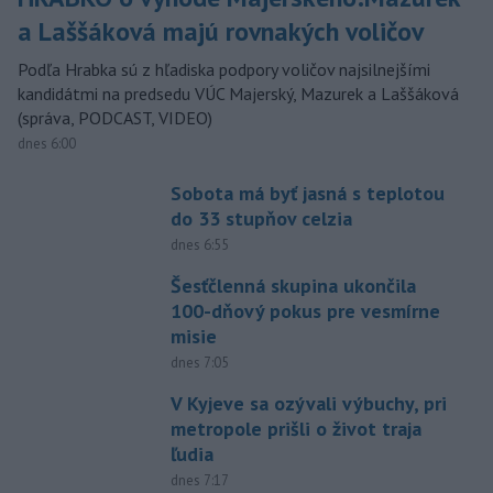
a Laššáková majú rovnakých voličov
Podľa Hrabka sú z hľadiska podpory voličov najsilnejšími
kandidátmi na predsedu VÚC Majerský, Mazurek a Laššáková
(správa, PODCAST, VIDEO)
dnes 6:00
Sobota má byť jasná s teplotou
do 33 stupňov celzia
dnes 6:55
Šesťčlenná skupina ukončila
100-dňový pokus pre vesmírne
misie
dnes 7:05
V Kyjeve sa ozývali výbuchy, pri
metropole prišli o život traja
ľudia
dnes 7:17