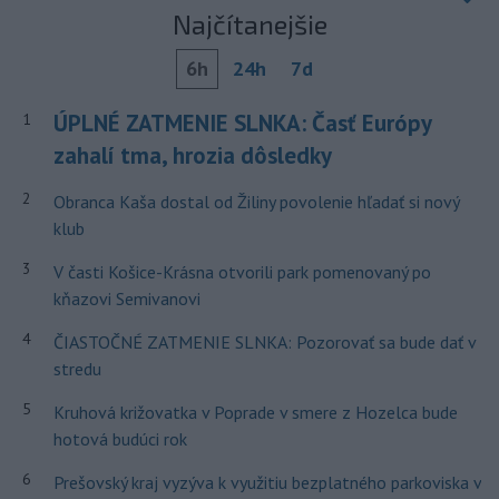
Najčítanejšie
6h
24h
7d
ÚPLNÉ ZATMENIE SLNKA: Časť Európy
1
zahalí tma, hrozia dôsledky
2
Obranca Kaša dostal od Žiliny povolenie hľadať si nový
klub
3
V časti Košice-Krásna otvorili park pomenovaný po
kňazovi Semivanovi
4
ČIASTOČNÉ ZATMENIE SLNKA: Pozorovať sa bude dať v
stredu
5
Kruhová križovatka v Poprade v smere z Hozelca bude
hotová budúci rok
6
Prešovský kraj vyzýva k využitiu bezplatného parkoviska v