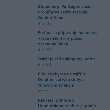
Bloomberg: Pentagón chce
urobiť prvé testy systému
Golden Dome
dnes 7:15
Európa sa pripravuje na pokles
výroby elektriny počas
zatmenia Slnka
dnes 7:08
Oskár je rád obklopený ľuďmi
dnes 6:43
Čína sa chystá na tajfún
Dolphin, zatvára školy a
turistické atrakcie
dnes 7:03
Reuters: Dohoda o
Hormuzskom prielive je podľa