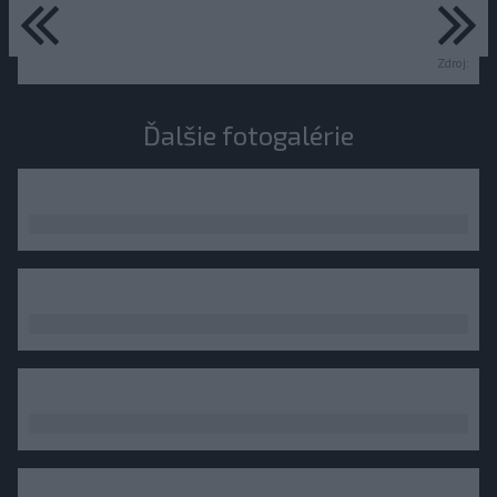
predchádzajúce
ďa
Zdroj:
Ďalšie fotogalérie