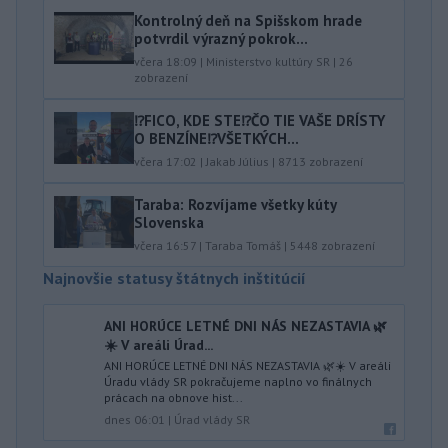
Kontrolný deň na Spišskom hrade
potvrdil výrazný pokrok...
včera 18:09
|
Ministerstvo kultúry SR
|
26
zobrazení
⁉️FICO, KDE STE⁉️ČO TIE VAŠE DRÍSTY
O BENZÍNE⁉️VŠETKÝCH...
včera 17:02
|
Jakab Július
|
8713
zobrazení
Taraba: Rozvíjame všetky kúty
Slovenska
včera 16:57
|
Taraba Tomáš
|
5448
zobrazení
Najnovšie statusy štátnych inštitúcií
ANI HORÚCE LETNÉ DNI NÁS NEZASTAVIA 🌿
☀️ V areáli Úrad...
ANI HORÚCE LETNÉ DNI NÁS NEZASTAVIA 🌿☀️ V areáli
Úradu vlády SR pokračujeme naplno vo finálnych
prácach na obnove hist...
dnes 06:01
|
Úrad vlády SR