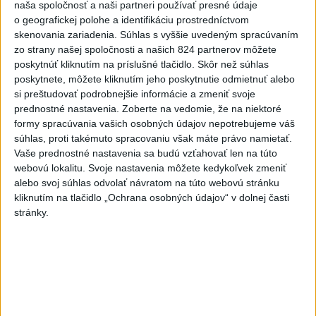
naša spoločnosť a naši partneri používať presné údaje
VIDEO: Umelá inteligencia a robotika
o geografickej polohe a identifikáciu prostredníctvom
pomáhajú už aj záchranárom
skenovania zariadenia. Súhlas s vyššie uvedeným spracúvaním
zo strany našej spoločnosti a našich 824 partnerov môžete
poskytnúť kliknutím na príslušné tlačidlo. Skôr než súhlas
poskytnete, môžete kliknutím jeho poskytnutie odmietnuť alebo
Správy
si preštudovať podrobnejšie informácie a zmeniť svoje
prednostné nastavenia.
Zoberte na vedomie, že na niektoré
formy spracúvania vašich osobných údajov nepotrebujeme váš
súhlas, proti takémuto spracovaniu však máte právo namietať.
Vaše prednostné nastavenia sa budú vzťahovať len na túto
webovú lokalitu. Svoje nastavenia môžete kedykoľvek zmeniť
alebo svoj súhlas odvolať návratom na túto webovú stránku
kliknutím na tlačidlo „Ochrana osobných údajov“ v dolnej časti
stránky.