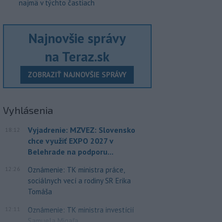
najmä v týchto častiach
Najnovšie správy
na Teraz.sk
ZOBRAZIŤ NAJNOVŠIE SPRÁVY
Vyhlásenia
Vyjadrenie: MZVEZ: Slovensko
18:12
chce využiť EXPO 2027 v
Belehrade na podporu...
12:26
Oznámenie: TK ministra práce,
sociálnych vecí a rodiny SR Erika
Tomáša
12:11
Oznámenie: TK ministra investícií
Samuela Migaľa