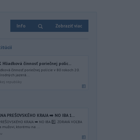
Info
Zobraziť viac
itúcií
iadková činnosť poriečnej políc...
ová činnosť poriečnej polície v 80 rokoch 20.
írodných jazerá...
kej republiky
NA PREŠOVSKÉHO KRAJA ➡️ NO IBA 1️...
REŠOVSKÉHO KRAJA ➡️ NO IBA 1️⃣. ZDRAVÁ VOĽBA
a mužovi, ktorému na ...
av