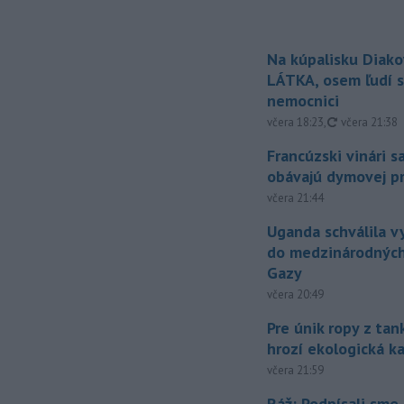
Na kúpalisku Diak
LÁTKA, osem ľudí s
nemocnici
aktualizovan
včera 18:23
,
včera 21:38
Francúzski vinári s
obávajú dymovej pr
včera 21:44
Uganda schválila v
do medzinárodných
Gazy
včera 20:49
Pre únik ropy z ta
hrozí ekologická k
včera 21:59
Ráž: Podpísali sme