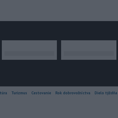
júce
túra
Turizmus
Cestovanie
Rok dobrovoľníctva
Dielo týždňa