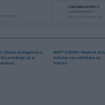
zhromaždenia Anikó Hallerová
‼️ AROGANCIA MOCI ‼️
Nagyová vo štvrtok oznámila, že v
‼️ AROGANCIA MOCI ‼️
súlade s návrhom poslaneckého klubu
104
zobrazení
včera 19:25
|
Janckulík Igor
vládnej strany Tisza rozhodne
zákonodarný zbor o novej hlave štátu
na budúci utorok.
-
Európska komisia (EK) sa
13:31
pripravuje na možné dôsledky
úplného
zatmenia Slnka na výrobu
O: Umelá inteligencia a
NOVÝ DOMOV: Medveď Artu
elektriny v Európskej únii.
tika pomáhajú už aj
košickej zoo odchádza za
-
Vlastníctvo a správa lesov v
13:24
ranárom
hranice
štyroch národných parkoch (NP),
ktoré začiatkom júla prešli zonáciou,
plne prechádza pod národné parky.
-
Hasiči aj vo štvrtok
12:57
pokračujú v boji s rozsiahlymi
lesnými požiarmi
na západnom
Balkáne, kde v týchto dňoch horúčavy
dosahujú až 40 stupňov Celzia.