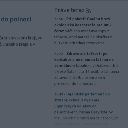
Práve teraz
do polnoci
-
Pri pobreží Ománu hrozí
21:58
ekologická katastrofa pre únik
čoraz
väčšieho množstva ropy z
tankera, ktorý narazil na plytčinu v
Bratislavskom kraji, vo
blízkosti prírodnej rezervácie.
ilinského kraja a v
-
Zdravotné ťažkosti po
21:22
kontakte s neznámou látkou na
termálnom
kúpalisku v Diakovciach v
okrese Šaľa malo 16 osôb. Záchranná
zdravotná služba osem z nich
previezla do nemocnice.
-
Ugandský parlament vo
20:49
štvrtok schválil vyslanie
ugandských vojakov
do
palestínskeho Pásma Gazy, kde by
mali pôsobiť v rámci medzinárodných
stabilizačných síl, ktoré navrhol