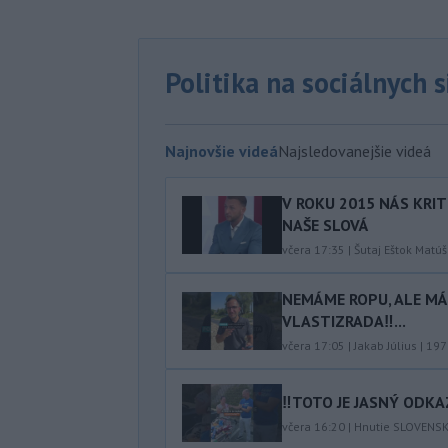
Politika na sociálnych 
Najnovšie videá
Najsledovanejšie videá
V ROKU 2015 NÁS KRIT
NAŠE SLOVÁ
včera 17:35
|
Šutaj Eštok Matúš
NEMÁME ROPU, ALE MÁM
VLASTIZRADA‼️...
včera 17:05
|
Jakab Július
|
197
‼️TOTO JE JASNÝ ODKAZ
včera 16:20
|
Hnutie SLOVENS