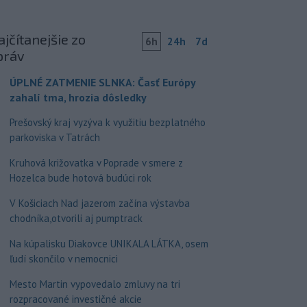
jčítanejšie zo
6h
24h
7d
práv
ÚPLNÉ ZATMENIE SLNKA: Časť Európy
zahalí tma, hrozia dôsledky
Prešovský kraj vyzýva k využitiu bezplatného
parkoviska v Tatrách
Kruhová križovatka v Poprade v smere z
Hozelca bude hotová budúci rok
V Košiciach Nad jazerom začína výstavba
chodníka,otvorili aj pumptrack
Na kúpalisku Diakovce UNIKALA LÁTKA, osem
ľudí skončilo v nemocnici
Mesto Martin vypovedalo zmluvy na tri
rozpracované investičné akcie