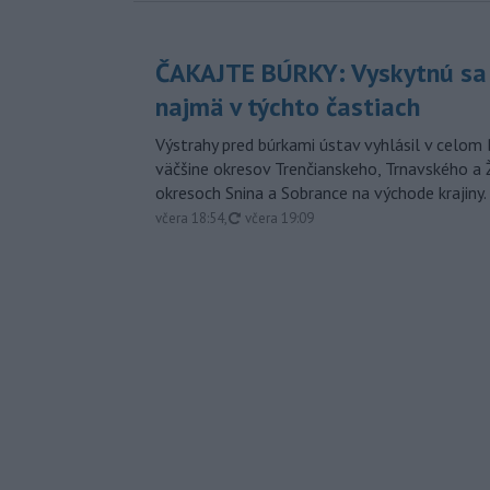
ČAKAJTE BÚRKY: Vyskytnú sa 
najmä v týchto častiach
Výstrahy pred búrkami ústav vyhlásil v celom 
väčšine okresov Trenčianskeho, Trnavského a Ž
okresoch Snina a Sobrance na východe krajiny.
aktualizované
včera 18:54
,
včera 19:09