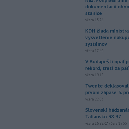
dokumentácii obno
stanice
včera 15:26
KDH žiada ministra
vysvetlenie nákup
systémov
včera 17:40
V Budapešti opäť p
rekord, tretí za pä
včera 19:15
Twente deklasoval
prvom zápase 3. pr
včera 22:03
Slovenskí hádzanár
Taliansko 38:37
aktualizovan
včera 16:28
,
včera 19:55