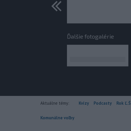
predchádza
Ďalšie fotogalérie
Aktuálne témy:
Kvízy
Podcasty
Rok Ľ.Š
Komunálne voľby