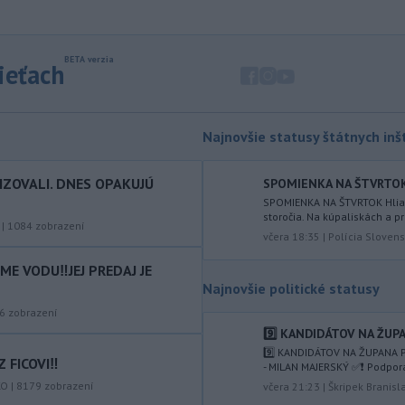
ôsmu žiadosť o platbu z plánu
obnovy.
-
Počas minulotýždňového
15:44
sieťach
prekročenia hranice desaťtisícov
nelegálnych migrantov z Maroka do
španielskej exklávy Ceuta zomrelo
približne 100 ľudí, oznámil vo štvrtok
Najnovšie statusy štátnych inšt
tamojší starosta Juan Jesús Vivas v
Európskom parlamente.
IZOVALI. DNES OPAKUJÚ
SPOMIENKA NA ŠTVRTOK Hl
-
Meteorológovia zo
15:25
SPOMIENKA NA ŠTVRTOK Hliadk
storočia. Na kúpaliskách a pr
Slovenského
|
1084
zobrazení
hydrometeorologického ústavu
včera 18:35
|
Polícia Slovens
(SHMÚ) vo štvrtok opäť zaznamenali
E VODU‼️JEJ PREDAJ JE
nový absolútny rekord teploty
Najnovšie politické statusy
vzduchu. V Dolných Plachtinciach v
okrese Veľký Krtíš dosiahla teplota
6
zobrazení
popoludní 42 stupňov Celzia.
9️⃣ KANDIDÁTOV NA ŽUPA
9️⃣ KANDIDÁTOV NA ŽUPANA P
 FICOVI‼️
-
Podpredsedníčka
- MILAN MAJERSKÝ ✅️❗️ Podpor
13:41
vykonávajúca funkciu predsedu
KO
|
8179
zobrazení
včera 21:23
|
Škripek Branisl
maďarského
Národného