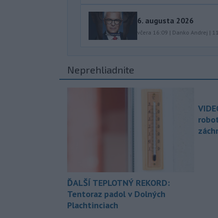
6. augusta 2026
včera 16:09
|
Danko Andrej
|
1
Neprehliadnite
VIDE
robo
zách
ĎALŠÍ TEPLOTNÝ REKORD:
Tentoraz padol v Dolných
Plachtinciach