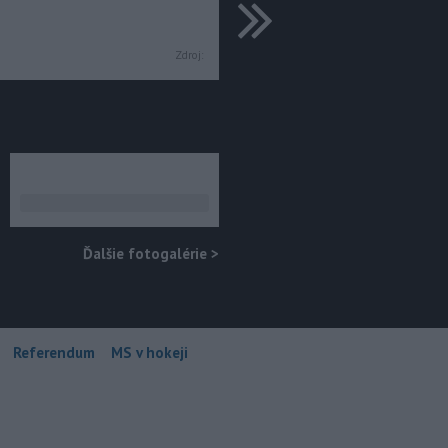
ďalšie
Zdroj:
Ďalšie fotogalérie
>
Referendum
MS v hokeji