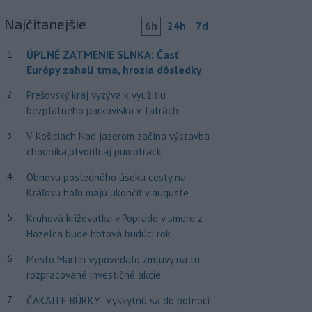
Najčítanejšie
6h
24h
7d
ÚPLNÉ ZATMENIE SLNKA: Časť
1
Európy zahalí tma, hrozia dôsledky
2
Prešovský kraj vyzýva k využitiu
bezplatného parkoviska v Tatrách
3
V Košiciach Nad jazerom začína výstavba
chodníka,otvorili aj pumptrack
4
Obnovu posledného úseku cesty na
Kráľovu hoľu majú ukončiť v auguste
5
Kruhová križovatka v Poprade v smere z
Hozelca bude hotová budúci rok
6
Mesto Martin vypovedalo zmluvy na tri
rozpracované investičné akcie
7
ČAKAJTE BÚRKY: Vyskytnú sa do polnoci