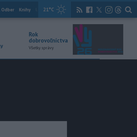
21
°C
 Odber
Knihy
Útulkovo
Magazín
News Now
Archív
TASR
Rok
dobrovoľníctva
ky
Všetky správy