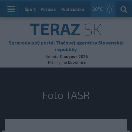
20
°C
Index
Šport
Počasie
Publicistika
Slovensko
Zahranič
TERAZ
.SK
Spravodajský portál Tlačovej agentúry Slovenskej
republiky
Sobota
8. august 2026
Meniny má
Ľubomíra
Foto TASR