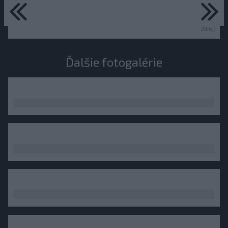
predchádzajúce
ďa
Zdroj:
Ďalšie fotogalérie