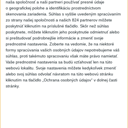
naša spoločnosť a naši partneri používať presné údaje
ČIASTOČNÉ ZATMENIE SLNKA:
o geografickej polohe a identifikáciu prostredníctvom
Pozorovať sa bude dať v stredu
skenovania zariadenia. Súhlas s vyššie uvedeným spracúvaním
zo strany našej spoločnosti a našich 824 partnerov môžete
poskytnúť kliknutím na príslušné tlačidlo. Skôr než súhlas
ĎALŠÍ TEPLOTNÝ REKORD: Tentoraz
poskytnete, môžete kliknutím jeho poskytnutie odmietnuť alebo
padol v Dolných Plachtinciach
si preštudovať podrobnejšie informácie a zmeniť svoje
prednostné nastavenia.
Zoberte na vedomie, že na niektoré
formy spracúvania vašich osobných údajov nepotrebujeme váš
súhlas, proti takémuto spracovaniu však máte právo namietať.
Správy
Vaše prednostné nastavenia sa budú vzťahovať len na túto
webovú lokalitu. Svoje nastavenia môžete kedykoľvek zmeniť
alebo svoj súhlas odvolať návratom na túto webovú stránku
kliknutím na tlačidlo „Ochrana osobných údajov“ v dolnej časti
stránky.