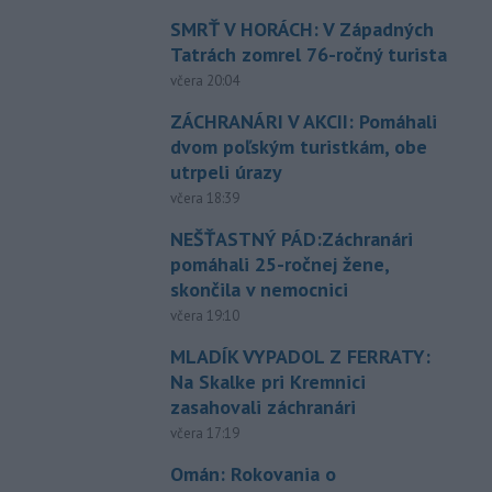
SMRŤ V HORÁCH: V Západných
Tatrách zomrel 76-ročný turista
včera 20:04
ZÁCHRANÁRI V AKCII: Pomáhali
dvom poľským turistkám, obe
utrpeli úrazy
včera 18:39
NEŠŤASTNÝ PÁD:Záchranári
pomáhali 25-ročnej žene,
skončila v nemocnici
včera 19:10
MLADÍK VYPADOL Z FERRATY:
Na Skalke pri Kremnici
zasahovali záchranári
včera 17:19
Omán: Rokovania o