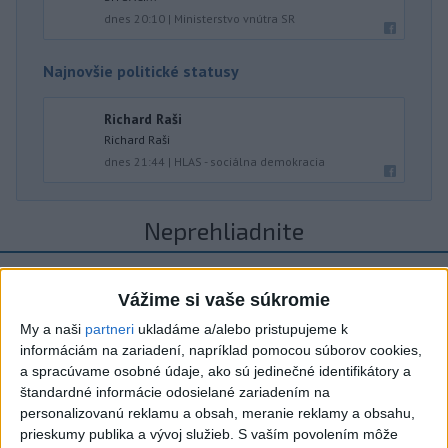
dnes 20:10
|
Ministerstvo vnútra SR
Najnovšie politické statusy
Richard Raši
Richard Raši
dnes 21:44
|
HLAS - sociálna demokracia
Neprehliadnite
VEĽKÁ PREDPOVEĎ POČASIA:
Vážime si vaše súkromie
Extrémne horúčavy ustúpili. Alebo
žeby nie?
My a naši
partneri
ukladáme a/alebo pristupujeme k
informáciám na zariadení, napríklad pomocou súborov cookies,
HRABKO o výhode
a spracúvame osobné údaje, ako sú jedinečné identifikátory a
štandardné informácie odosielané zariadením na
Majerského:Mazurek a Laššáková majú
personalizovanú reklamu a obsah, meranie reklamy a obsahu,
rovnakých voličov
prieskumy publika a vývoj služieb.
S vaším povolením môže