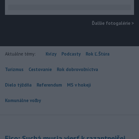
Ďalšie fotogalérie
>
Aktuálne témy:
Kvízy
Podcasty
Rok Ľ.Štúra
Turizmus
Cestovanie
Rok dobrovoľníctva
Dielo týždňa
Referendum
MS v hokeji
Komunálne voľby
Fico: Suchá musia viesť k razantnejšej