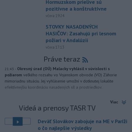
Hormuzskom prielive sú
pozitívne a konštruktívne
včera 19:24
STOVKY NASADENÝCH
HASIČOV: Zasahujú pri lesnom
požiari v Andalúzii
včera 17:13
Práve teraz
-
Okresný úrad (OÚ) Malacky vyhlásil v súvislosti s
21:43
požiarom
veľkého rozsahu vo Vojenskom obvode (VO) Záhorie
mimoriadnu situáciu. Jej vyhlásenie umožní v dotknutej lokalite
efektívnejšiu koordináciu nasadených síl a prostriedkov.
Viac
Videá a prenosy TASR TV
Deväť Slovákov zabojuje na ME v Paríži
o čo najlepšie výsledky