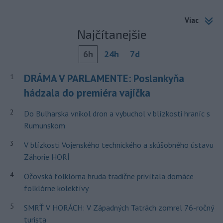
Viac
Najčítanejšie
6h
24h
7d
DRÁMA V PARLAMENTE: Poslankyňa
1
hádzala do premiéra vajíčka
2
Do Bulharska vnikol dron a vybuchol v blízkosti hraníc s
Rumunskom
3
V blízkosti Vojenského technického a skúšobného ústavu
Záhorie HORÍ
4
Očovská folklórna hruda tradične privítala domáce
folklórne kolektívy
5
SMRŤ V HORÁCH: V Západných Tatrách zomrel 76-ročný
turista