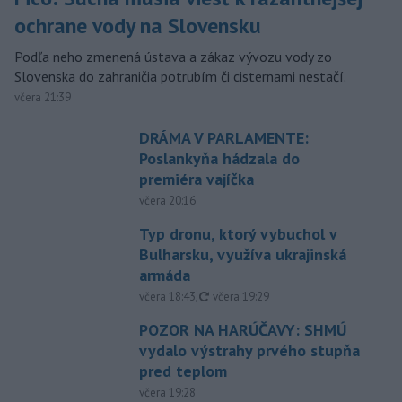
ochrane vody na Slovensku
Podľa neho zmenená ústava a zákaz vývozu vody zo
Slovenska do zahraničia potrubím či cisternami nestačí.
včera 21:39
DRÁMA V PARLAMENTE:
Poslankyňa hádzala do
premiéra vajíčka
včera 20:16
Typ dronu, ktorý vybuchol v
Bulharsku, využíva ukrajinská
armáda
aktualizované
včera 18:43
,
včera 19:29
POZOR NA HARÚČAVY: SHMÚ
vydalo výstrahy prvého stupňa
pred teplom
včera 19:28