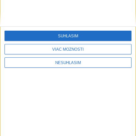
....
SÚHLASÍM
VIAC MOŽNOSTÍ
NESÚHLASÍM
....