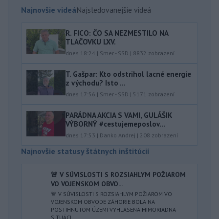
Najnovšie videá
Najsledovanejšie videá
R. FICO: ČO SA NEZMESTILO NA
TLAČOVKU LXV.
dnes 18:24
|
Smer - SSD
|
8832
zobrazení
T. Gašpar: Kto odstrihol lacné energie
z východu? Isto ...
dnes 17:56
|
Smer - SSD
|
5171
zobrazení
PARÁDNA AKCIA S VAMI, GULÁŠIK
VÝBORNÝ #cestujemeposlov...
dnes 17:53
|
Danko Andrej
|
208
zobrazení
Najnovšie statusy štátnych inštitúcií
🚨 V SÚVISLOSTI S ROZSIAHLYM POŽIAROM
VO VOJENSKOM OBVO...
🚨 V SÚVISLOSTI S ROZSIAHLYM POŽIAROM VO
VOJENSKOM OBVODE ZÁHORIE BOLA NA
POSTIHNUTOM ÚZEMÍ VYHLÁSENÁ MIMORIADNA
SITUÁCI...