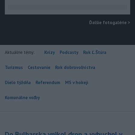
Ďalšie fotogalérie
>
Aktuálne témy:
Kvízy
Podcasty
Rok Ľ.Štúra
Turizmus
Cestovanie
Rok dobrovoľníctva
Dielo týždňa
Referendum
MS v hokeji
Komunálne voľby
Do Bulharska vnikol dron a vybuchol v