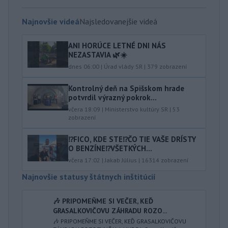
Najnovšie videá
Najsledovanejšie videá
ANI HORÚCE LETNÉ DNI NÁS
NEZASTAVIA 🌿☀️
dnes 06:00
|
Úrad vlády SR
|
379
zobrazení
Kontrolný deň na Spišskom hrade
potvrdil výrazný pokrok...
včera 18:09
|
Ministerstvo kultúry SR
|
53
zobrazení
⁉️FICO, KDE STE⁉️ČO TIE VAŠE DRÍSTY
O BENZÍNE⁉️VŠETKÝCH...
včera 17:02
|
Jakab Július
|
16314
zobrazení
Najnovšie statusy štátnych inštitúcií
🎶 PRIPOMEŇME SI VEČER, KEĎ
GRASALKOVIČOVU ZÁHRADU ROZO...
🎶 PRIPOMEŇME SI VEČER, KEĎ GRASALKOVIČOVU