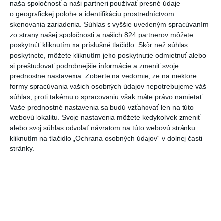
naša spoločnosť a naši partneri používať presné údaje
Pozorovať sa bude dať v stredu
o geografickej polohe a identifikáciu prostredníctvom
skenovania zariadenia. Súhlas s vyššie uvedeným spracúvaním
zo strany našej spoločnosti a našich 824 partnerov môžete
ĎALŠÍ TEPLOTNÝ REKORD: Tentoraz
poskytnúť kliknutím na príslušné tlačidlo. Skôr než súhlas
padol v Dolných Plachtinciach
poskytnete, môžete kliknutím jeho poskytnutie odmietnuť alebo
si preštudovať podrobnejšie informácie a zmeniť svoje
prednostné nastavenia.
Zoberte na vedomie, že na niektoré
V Budapešti opäť padol teplotný
formy spracúvania vašich osobných údajov nepotrebujeme váš
rekord, tretí za päť týždňov
súhlas, proti takémuto spracovaniu však máte právo namietať.
Vaše prednostné nastavenia sa budú vzťahovať len na túto
webovú lokalitu. Svoje nastavenia môžete kedykoľvek zmeniť
alebo svoj súhlas odvolať návratom na túto webovú stránku
Správy
kliknutím na tlačidlo „Ochrana osobných údajov“ v dolnej časti
stránky.