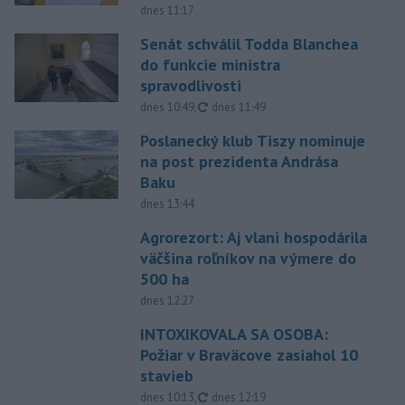
dnes 11:17
Senát schválil Todda Blanchea
do funkcie ministra
spravodlivosti
aktualizované
dnes 10:49
,
dnes 11:49
Poslanecký klub Tiszy nominuje
na post prezidenta Andrása
Baku
dnes 13:44
Agrorezort: Aj vlani hospodárila
väčšina roľníkov na výmere do
500 ha
dnes 12:27
INTOXIKOVALA SA OSOBA:
Požiar v Braväcove zasiahol 10
stavieb
aktualizované
dnes 10:13
,
dnes 12:19