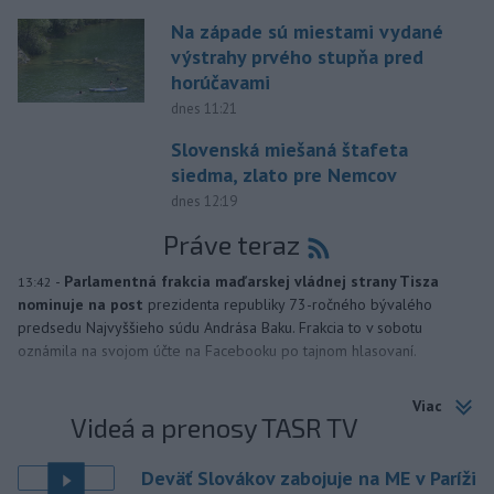
Na západe sú miestami vydané
výstrahy prvého stupňa pred
horúčavami
dnes 11:21
Slovenská miešaná štafeta
siedma, zlato pre Nemcov
dnes 12:19
Práve teraz
-
Parlamentná frakcia maďarskej vládnej strany Tisza
13:42
nominuje na post
prezidenta republiky 73-ročného bývalého
predsedu Najvyššieho súdu Andrása Baku. Frakcia to v sobotu
oznámila na svojom účte na Facebooku po tajnom hlasovaní.
Viac
Videá a prenosy TASR TV
Deväť Slovákov zabojuje na ME v Paríži