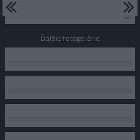
predchádzajúce
ďa
Zdroj:
Ďalšie fotogalérie