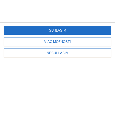
....
SÚHLASÍM
VIAC MOŽNOSTÍ
NESÚHLASÍM
....