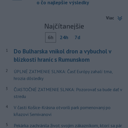
o čo najlepšie výsledky
Viac
Najčítanejšie
6h
24h
7d
Do Bulharska vnikol dron a vybuchol v
1
blízkosti hraníc s Rumunskom
2
ÚPLNÉ ZATMENIE SLNKA: Časť Európy zahalí tma,
hrozia dôsledky
3
ČIASTOČNÉ ZATMENIE SLNKA: Pozorovať sa bude dať v
stredu
4
V časti Košice-Krásna otvorili park pomenovaný po
kňazovi Semivanovi
5
Pekárka zachránila život svojim zákazníkom, ktorí sa pár