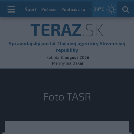
29
°C
Index
Šport
Počasie
Publicistika
Slovensko
Zahranič
TERAZ
.SK
Spravodajský portál Tlačovej agentúry Slovenskej
republiky
Sobota
8. august 2026
Meniny má
Oskar
Foto TASR