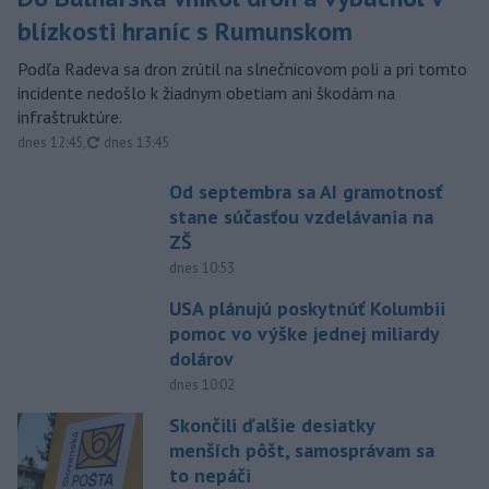
blízkosti hraníc s Rumunskom
Podľa Radeva sa dron zrútil na slnečnicovom poli a pri tomto
incidente nedošlo k žiadnym obetiam ani škodám na
infraštruktúre.
aktualizované
dnes 12:45
,
dnes 13:45
Od septembra sa AI gramotnosť
stane súčasťou vzdelávania na
ZŠ
dnes 10:53
USA plánujú poskytnúť Kolumbii
pomoc vo výške jednej miliardy
dolárov
dnes 10:02
Skončili ďalšie desiatky
menších pôšt, samosprávam sa
to nepáči