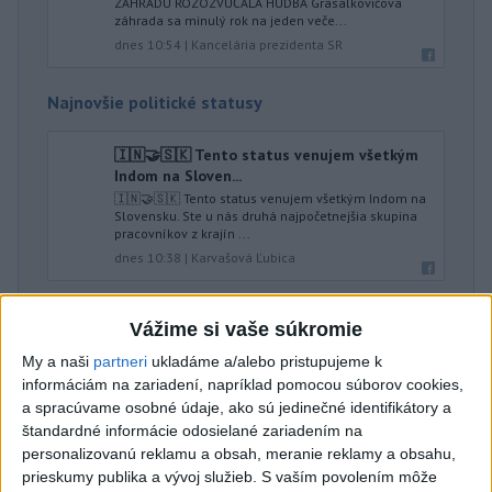
ZÁHRADU ROZOZVUČALA HUDBA Grasalkovičova
záhrada sa minulý rok na jeden veče...
dnes 10:54
|
Kancelária prezidenta SR
Najnovšie politické statusy
🇮🇳🤝🇸🇰 Tento status venujem všetkým
Indom na Sloven...
🇮🇳🤝🇸🇰 Tento status venujem všetkým Indom na
Slovensku. Ste u nás druhá najpočetnejšia skupina
pracovníkov z krajín ...
dnes 10:38
|
Karvašová Ľubica
Neprehliadnite
Vážime si vaše súkromie
My a naši
partneri
ukladáme a/alebo pristupujeme k
HRABKO o výhode
informáciám na zariadení, napríklad pomocou súborov cookies,
a spracúvame osobné údaje, ako sú jedinečné identifikátory a
Majerského:Mazurek a Laššáková majú
štandardné informácie odosielané zariadením na
rovnakých voličov
personalizovanú reklamu a obsah, meranie reklamy a obsahu,
prieskumy publika a vývoj služieb.
S vaším povolením môže
ČIASTOČNÉ ZATMENIE SLNKA: