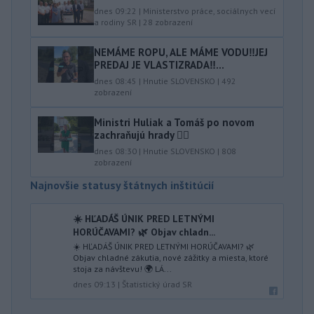
dnes 09:22
|
Ministerstvo práce, sociálnych vecí
a rodiny SR
|
28
zobrazení
NEMÁME ROPU, ALE MÁME VODU‼️JEJ
PREDAJ JE VLASTIZRADA‼️...
dnes 08:45
|
Hnutie SLOVENSKO
|
492
zobrazení
Ministri Huliak a Tomáš po novom
zachraňujú hrady 🤦‍♂️
dnes 08:30
|
Hnutie SLOVENSKO
|
808
zobrazení
Najnovšie statusy štátnych inštitúcií
☀️ HĽADÁŠ ÚNIK PRED LETNÝMI
HORÚČAVAMI? 🌿 Objav chladn...
☀️ HĽADÁŠ ÚNIK PRED LETNÝMI HORÚČAVAMI? 🌿
Objav chladné zákutia, nové zážitky a miesta, ktoré
stoja za návštevu! 🌍 LÁ...
dnes 09:13
|
Štatistický úrad SR