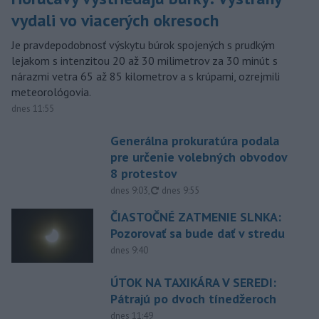
vydali vo viacerých okresoch
Je pravdepodobnosť výskytu búrok spojených s prudkým
lejakom s intenzitou 20 až 30 milimetrov za 30 minút s
nárazmi vetra 65 až 85 kilometrov a s krúpami, ozrejmili
meteorológovia.
dnes 11:55
Generálna prokuratúra podala
pre určenie volebných obvodov
8 protestov
aktualizované
dnes 9:03
,
dnes 9:55
ČIASTOČNÉ ZATMENIE SLNKA:
Pozorovať sa bude dať v stredu
dnes 9:40
ÚTOK NA TAXIKÁRA V SEREDI:
Pátrajú po dvoch tínedžeroch
dnes 11:49