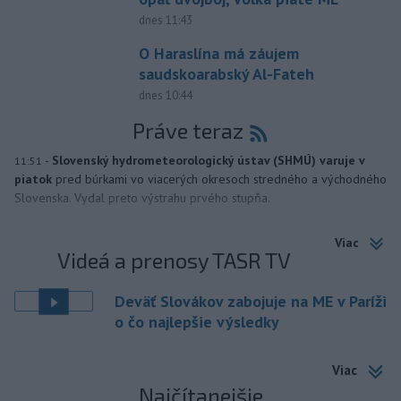
dnes 11:43
O Haraslína má záujem
saudskoarabský Al-Fateh
dnes 10:44
Práve teraz
-
Slovenský hydrometeorologický ústav (SHMÚ) varuje v
11:51
piatok
pred búrkami vo viacerých okresoch stredného a východného
Slovenska. Vydal preto výstrahu prvého stupňa.
Viac
Videá a prenosy TASR TV
Deväť Slovákov zabojuje na ME v Paríži
o čo najlepšie výsledky
Viac
Najčítanejšie