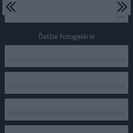
predchádzajúce
ďa
Zdroj:
Ďalšie fotogalérie