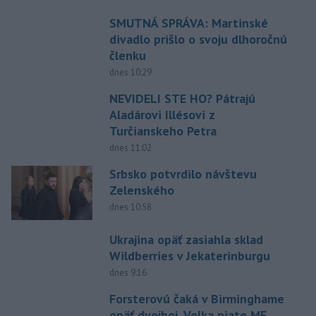
SMUTNÁ SPRÁVA: Martinské
divadlo prišlo o svoju dlhoročnú
členku
dnes 10:29
NEVIDELI STE HO? Pátrajú
Aladárovi Illésovi z
Turčianskeho Petra
dnes 11:02
Srbsko potvrdilo návštevu
Zelenského
dnes 10:58
Ukrajina opäť zasiahla sklad
Wildberries v Jekaterinburgu
dnes 9:16
Forsterovú čaká v Birminghame
opäť dvojboj, Volka piate ME