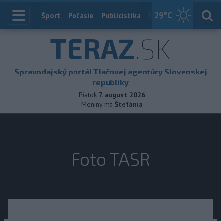
29
°C
Index
Šport
Počasie
Publicistika
Slovensko
Zahranič
TERAZ
.SK
Spravodajský portál Tlačovej agentúry Slovenskej
republiky
Piatok
7. august 2026
Meniny má
Štefánia
Foto TASR