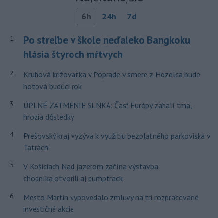
6h
24h
7d
Po streľbe v škole neďaleko Bangkoku
1
hlásia štyroch mŕtvych
2
Kruhová križovatka v Poprade v smere z Hozelca bude
hotová budúci rok
3
ÚPLNÉ ZATMENIE SLNKA: Časť Európy zahalí tma,
hrozia dôsledky
4
Prešovský kraj vyzýva k využitiu bezplatného parkoviska v
Tatrách
5
V Košiciach Nad jazerom začína výstavba
chodníka,otvorili aj pumptrack
6
Mesto Martin vypovedalo zmluvy na tri rozpracované
investičné akcie