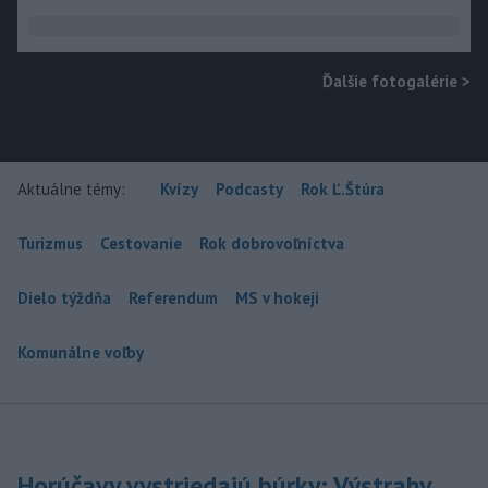
Ďalšie fotogalérie
>
Aktuálne témy:
Kvízy
Podcasty
Rok Ľ.Štúra
Turizmus
Cestovanie
Rok dobrovoľníctva
Dielo týždňa
Referendum
MS v hokeji
Komunálne voľby
Horúčavy vystriedajú búrky: Výstrahy