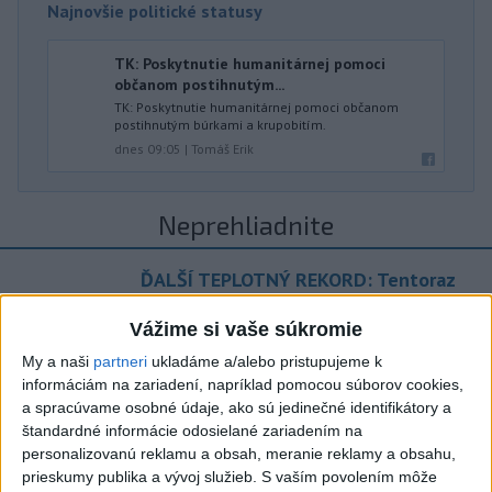
Najnovšie politické statusy
TK: Poskytnutie humanitárnej pomoci
občanom postihnutým...
TK: Poskytnutie humanitárnej pomoci občanom
postihnutým búrkami a krupobitím.
dnes 09:05
|
Tomáš Erik
Neprehliadnite
ĎALŠÍ TEPLOTNÝ REKORD: Tentoraz
padol v Dolných Plachtinciach
Vážime si vaše súkromie
V Budapešti opäť padol teplotný
My a naši
partneri
ukladáme a/alebo pristupujeme k
rekord, tretí za päť týždňov
informáciám na zariadení, napríklad pomocou súborov cookies,
a spracúvame osobné údaje, ako sú jedinečné identifikátory a
VIDEO: Umelá inteligencia a robotika
štandardné informácie odosielané zariadením na
personalizovanú reklamu a obsah, meranie reklamy a obsahu,
pomáhajú už aj záchranárom
prieskumy publika a vývoj služieb.
S vaším povolením môže