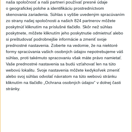
naša spoločnosť a naši partneri používať presné údaje
NOVÝ DOMOV: Medveď Artur z
o geografickej polohe a identifikáciu prostredníctvom
košickej zoo odchádza za hranice
skenovania zariadenia. Súhlas s vyššie uvedeným spracúvaním
zo strany našej spoločnosti a našich 824 partnerov môžete
poskytnúť kliknutím na príslušné tlačidlo. Skôr než súhlas
poskytnete, môžete kliknutím jeho poskytnutie odmietnuť alebo
Správy
si preštudovať podrobnejšie informácie a zmeniť svoje
prednostné nastavenia.
Zoberte na vedomie, že na niektoré
formy spracúvania vašich osobných údajov nepotrebujeme váš
súhlas, proti takémuto spracovaniu však máte právo namietať.
Vaše prednostné nastavenia sa budú vzťahovať len na túto
webovú lokalitu. Svoje nastavenia môžete kedykoľvek zmeniť
alebo svoj súhlas odvolať návratom na túto webovú stránku
kliknutím na tlačidlo „Ochrana osobných údajov“ v dolnej časti
stránky.