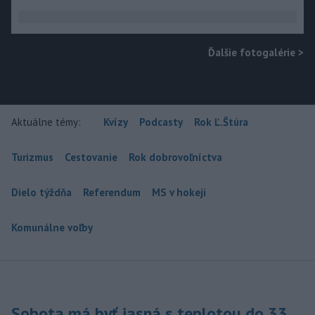
Ďalšie fotogalérie
>
Aktuálne témy:
Kvízy
Podcasty
Rok Ľ.Štúra
Turizmus
Cestovanie
Rok dobrovoľníctva
Dielo týždňa
Referendum
MS v hokeji
Komunálne voľby
Sobota má byť jasná s teplotou do 33