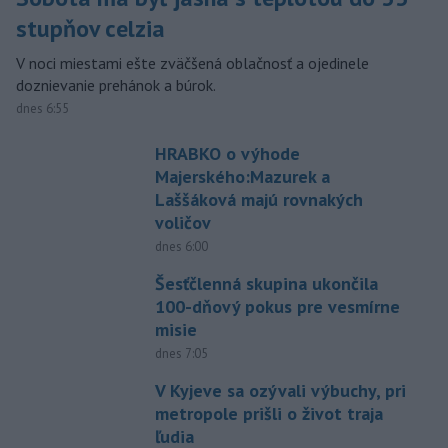
stupňov celzia
V noci miestami ešte zväčšená oblačnosť a ojedinele
doznievanie prehánok a búrok.
dnes 6:55
HRABKO o výhode
Majerského:Mazurek a
Laššáková majú rovnakých
voličov
dnes 6:00
Šesťčlenná skupina ukončila
100-dňový pokus pre vesmírne
misie
dnes 7:05
V Kyjeve sa ozývali výbuchy, pri
metropole prišli o život traja
ľudia