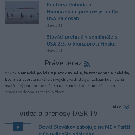
Reuters: Dohoda o
Hormuzskom prielive je podľa
USA na dosah
dnes 7:11
Slováci prehrali v semifinále s
USA 2:5, o bronz proti Fínsku
dnes 7:21
Práve teraz
-
Nemecká polícia v piatok uviedla, že rozhodnutie pekárky,
07:42
ktorá sa
vybrala navštíviť svojich dvoch stálych zákazníkov - starší
manželský pár - po tom, čo sa u nej niekoľko dní neukázali, im
pravdepodobne zachránilo život.
Viac
Videá a prenosy TASR TV
Deväť Slovákov zabojuje na ME v Paríži
o čo najlepšie výsledky