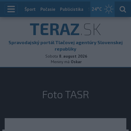
24
°C
Index
Šport
Počasie
Publicistika
Slovensko
Zahranič
TERAZ
.SK
Spravodajský portál Tlačovej agentúry Slovenskej
republiky
Sobota
8. august 2026
Meniny má
Oskar
Foto TASR