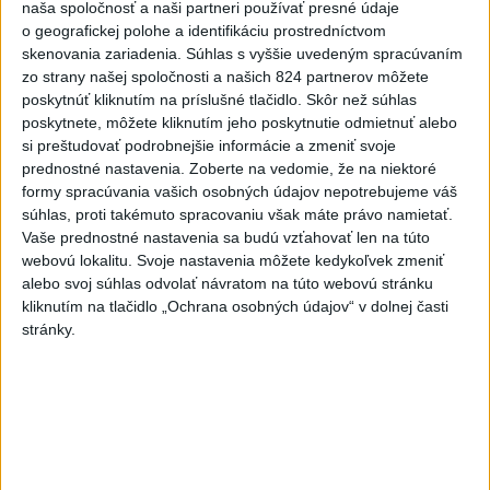
naša spoločnosť a naši partneri používať presné údaje
V Budapešti opäť padol teplotný
o geografickej polohe a identifikáciu prostredníctvom
rekord, tretí za päť týždňov
skenovania zariadenia. Súhlas s vyššie uvedeným spracúvaním
zo strany našej spoločnosti a našich 824 partnerov môžete
poskytnúť kliknutím na príslušné tlačidlo. Skôr než súhlas
VIDEO: Umelá inteligencia a robotika
poskytnete, môžete kliknutím jeho poskytnutie odmietnuť alebo
pomáhajú už aj záchranárom
si preštudovať podrobnejšie informácie a zmeniť svoje
prednostné nastavenia.
Zoberte na vedomie, že na niektoré
formy spracúvania vašich osobných údajov nepotrebujeme váš
súhlas, proti takémuto spracovaniu však máte právo namietať.
Správy
Vaše prednostné nastavenia sa budú vzťahovať len na túto
webovú lokalitu. Svoje nastavenia môžete kedykoľvek zmeniť
alebo svoj súhlas odvolať návratom na túto webovú stránku
kliknutím na tlačidlo „Ochrana osobných údajov“ v dolnej časti
stránky.