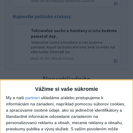
dnes 04:00
|
Najvyšší kontrolný úrad SR
Najnovšie politické statusy
Tohtoročné sucho a horúčavy si isto budeme
pamatať. Asp...
Tohtoročné sucho a horúčavy si isto budeme
pamatať. Aspoň do budúceho leta, kedy to môže byť
ešte horšie. Obzvlášť zle ...
dnes 05:00
|
Wiezik Michal
Neprehliadnite
Vážime si vaše súkromie
ČIASTOČNÉ ZATMENIE SLNKA:
My a naši
partneri
ukladáme a/alebo pristupujeme k
Pozorovať sa bude dať v stredu
informáciám na zariadení, napríklad pomocou súborov cookies,
a spracúvame osobné údaje, ako sú jedinečné identifikátory a
štandardné informácie odosielané zariadením na
ĎALŠÍ TEPLOTNÝ REKORD: Tentoraz
personalizovanú reklamu a obsah, meranie reklamy a obsahu,
padol v Dolných Plachtinciach
prieskumy publika a vývoj služieb.
S vaším povolením môže