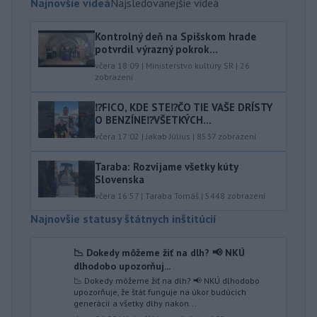
Najnovšie videá
Najsledovanejšie videá
Kontrolný deň na Spišskom hrade
potvrdil výrazný pokrok...
včera 18:09
|
Ministerstvo kultúry SR
|
26
zobrazení
⁉️FICO, KDE STE⁉️ČO TIE VAŠE DRÍSTY
O BENZÍNE⁉️VŠETKÝCH...
včera 17:02
|
Jakab Július
|
8537
zobrazení
Taraba: Rozvíjame všetky kúty
Slovenska
včera 16:57
|
Taraba Tomáš
|
5448
zobrazení
Najnovšie statusy štátnych inštitúcií
📉 Dokedy môžeme žiť na dlh? 📢 NKÚ
dlhodobo upozorňuj...
📉 Dokedy môžeme žiť na dlh? 📢 NKÚ dlhodobo
upozorňuje, že štát funguje na úkor budúcich
generácií a všetky dlhy nakon...