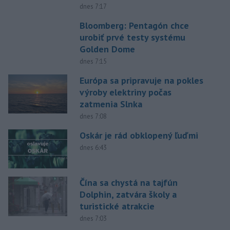
dnes 7:17
Bloomberg: Pentagón chce
urobiť prvé testy systému
Golden Dome
dnes 7:15
Európa sa pripravuje na pokles
výroby elektriny počas
zatmenia Slnka
dnes 7:08
Oskár je rád obklopený ľuďmi
dnes 6:43
Čína sa chystá na tajfún
Dolphin, zatvára školy a
turistické atrakcie
dnes 7:03