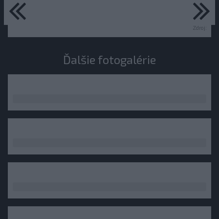
predchádzajúce
ďa
Zdroj:
Ďalšie fotogalérie