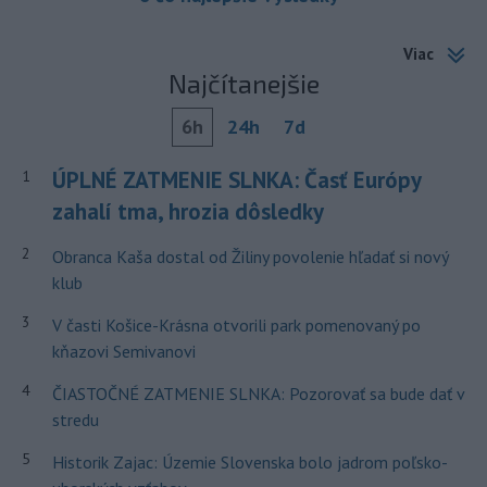
Viac
Najčítanejšie
6h
24h
7d
ÚPLNÉ ZATMENIE SLNKA: Časť Európy
1
zahalí tma, hrozia dôsledky
2
Obranca Kaša dostal od Žiliny povolenie hľadať si nový
klub
3
V časti Košice-Krásna otvorili park pomenovaný po
kňazovi Semivanovi
4
ČIASTOČNÉ ZATMENIE SLNKA: Pozorovať sa bude dať v
stredu
5
Historik Zajac: Územie Slovenska bolo jadrom poľsko-