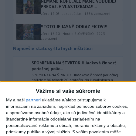
NEMÁME ROPU, ALE MÁME VODU‼️JEJ
PREDAJ JE VLASTIZRADA‼️...
včera 17:05
|
Jakab Július
|
1556
zobrazení
‼️TOTO JE JASNÝ ODKAZ FICOVI‼️
včera 16:20
|
Hnutie SLOVENSKO
|
7223
zobrazení
Najnovšie statusy štátnych inštitúcií
SPOMIENKA NA ŠTVRTOK Hliadková činnosť
poriečnej políc...
SPOMIENKA NA ŠTVRTOK Hliadková činnosť poriečnej
polície v 80 rokoch 20. storočia. Na kúpaliskách a
prírodných jazerá...
Vážime si vaše súkromie
včera 18:35
|
Polícia Slovenskej republiky
My a naši
partneri
ukladáme a/alebo pristupujeme k
informáciám na zariadení, napríklad pomocou súborov cookies,
Najnovšie politické statusy
a spracúvame osobné údaje, ako sú jedinečné identifikátory a
štandardné informácie odosielané zariadením na
9️⃣ KANDIDÁTOV NA ŽUPANA PREŠOVSKÉHO
personalizovanú reklamu a obsah, meranie reklamy a obsahu,
KRAJA ➡️ NO IBA 1️...
prieskumy publika a vývoj služieb.
S vaším povolením môže
9️⃣ KANDIDÁTOV NA ŽUPANA PREŠOVSKÉHO KRAJA ➡️