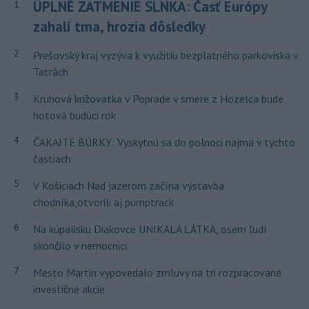
ÚPLNÉ ZATMENIE SLNKA: Časť Európy
1
zahalí tma, hrozia dôsledky
2
Prešovský kraj vyzýva k využitiu bezplatného parkoviska v
Tatrách
3
Kruhová križovatka v Poprade v smere z Hozelca bude
hotová budúci rok
4
ČAKAJTE BÚRKY: Vyskytnú sa do polnoci najmä v týchto
častiach
5
V Košiciach Nad jazerom začína výstavba
chodníka,otvorili aj pumptrack
6
Na kúpalisku Diakovce UNIKALA LÁTKA, osem ľudí
skončilo v nemocnici
7
Mesto Martin vypovedalo zmluvy na tri rozpracované
investičné akcie