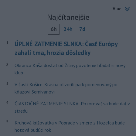
Viac
Najčítanejšie
6h
24h
7d
ÚPLNÉ ZATMENIE SLNKA: Časť Európy
1
zahalí tma, hrozia dôsledky
2
Obranca Kaša dostal od Žiliny povolenie hľadať si nový
klub
3
V časti Košice-Krásna otvorili park pomenovaný po
kňazovi Semivanovi
4
ČIASTOČNÉ ZATMENIE SLNKA: Pozorovať sa bude dať v
stredu
5
Kruhová križovatka v Poprade v smere z Hozelca bude
hotová budúci rok