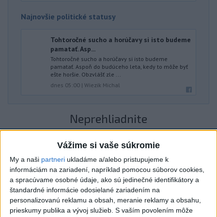
Najnovšie politické statusy
Tohtoročné sucho a horúčavy si isto budeme
pamatať. Asp...
Tohtoročné sucho a horúčavy si isto budeme
pamatať. Aspoň do budúceho leta, kedy to môže byť
ešte horšie. Obzvlášť zle ...
dnes 05:00
|
Wiezik Michal
Neprehliadnite
ČIASTOČNÉ ZATMENIE SLNKA:
Vážime si vaše súkromie
Pozorovať sa bude dať v stredu
My a naši
partneri
ukladáme a/alebo pristupujeme k
informáciám na zariadení, napríklad pomocou súborov cookies,
a spracúvame osobné údaje, ako sú jedinečné identifikátory a
ĎALŠÍ TEPLOTNÝ REKORD: Tentoraz
štandardné informácie odosielané zariadením na
padol v Dolných Plachtinciach
personalizovanú reklamu a obsah, meranie reklamy a obsahu,
prieskumy publika a vývoj služieb.
S vaším povolením môže
V Budapešti opäť padol teplotný