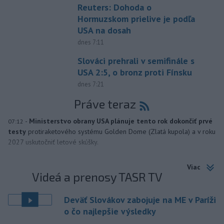
Reuters: Dohoda o
Hormuzskom prielive je podľa
USA na dosah
dnes 7:11
Slováci prehrali v semifinále s
USA 2:5, o bronz proti Fínsku
dnes 7:21
Práve teraz
-
Ministerstvo obrany USA plánuje tento rok dokončiť prvé
07:12
testy
protiraketového systému Golden Dome (Zlatá kupola) a v roku
2027 uskutočniť letové skúšky.
Viac
Videá a prenosy TASR TV
Deväť Slovákov zabojuje na ME v Paríži
o čo najlepšie výsledky