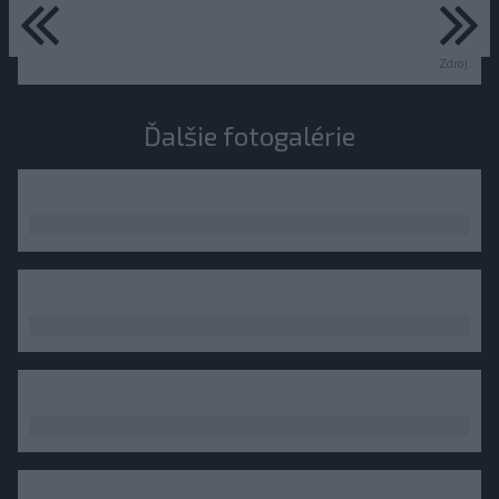
predchádzajúce
ďa
Zdroj:
Ďalšie fotogalérie