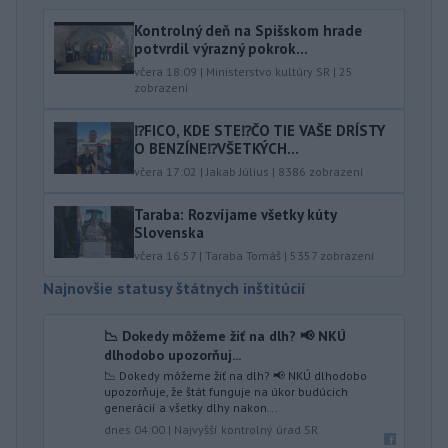
Kontrolný deň na Spišskom hrade
potvrdil výrazný pokrok...
včera 18:09
|
Ministerstvo kultúry SR
|
25
zobrazení
⁉️FICO, KDE STE⁉️ČO TIE VAŠE DRÍSTY
O BENZÍNE⁉️VŠETKÝCH...
včera 17:02
|
Jakab Július
|
8386
zobrazení
Taraba: Rozvíjame všetky kúty
Slovenska
včera 16:57
|
Taraba Tomáš
|
5357
zobrazení
Najnovšie statusy štátnych inštitúcií
📉 Dokedy môžeme žiť na dlh? 📢 NKÚ
dlhodobo upozorňuj...
📉 Dokedy môžeme žiť na dlh? 📢 NKÚ dlhodobo
upozorňuje, že štát funguje na úkor budúcich
generácií a všetky dlhy nakon...
dnes 04:00
|
Najvyšší kontrolný úrad SR