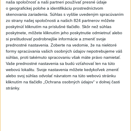
naša spoločnosť a naši partneri používať presné údaje
rekord, tretí za päť týždňov
o geografickej polohe a identifikáciu prostredníctvom
skenovania zariadenia. Súhlas s vyššie uvedeným spracúvaním
VIDEO: Umelá inteligencia a robotika
zo strany našej spoločnosti a našich 824 partnerov môžete
pomáhajú už aj záchranárom
poskytnúť kliknutím na príslušné tlačidlo. Skôr než súhlas
poskytnete, môžete kliknutím jeho poskytnutie odmietnuť alebo
si preštudovať podrobnejšie informácie a zmeniť svoje
prednostné nastavenia.
Zoberte na vedomie, že na niektoré
Správy
formy spracúvania vašich osobných údajov nepotrebujeme váš
súhlas, proti takémuto spracovaniu však máte právo namietať.
Vaše prednostné nastavenia sa budú vzťahovať len na túto
webovú lokalitu. Svoje nastavenia môžete kedykoľvek zmeniť
alebo svoj súhlas odvolať návratom na túto webovú stránku
kliknutím na tlačidlo „Ochrana osobných údajov“ v dolnej časti
stránky.