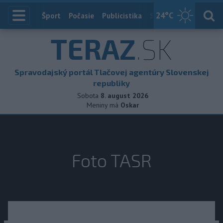
24
°C
Index
Šport
Počasie
Publicistika
Slovensko
Zahranič
TERAZ
.SK
Spravodajský portál Tlačovej agentúry Slovenskej
republiky
Sobota
8. august 2026
Meniny má
Oskar
Foto TASR