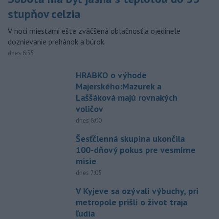
stupňov celzia
V noci miestami ešte zväčšená oblačnosť a ojedinele
doznievanie prehánok a búrok.
dnes 6:55
HRABKO o výhode
Majerského:Mazurek a
Laššáková majú rovnakých
voličov
dnes 6:00
Šesťčlenná skupina ukončila
100-dňový pokus pre vesmírne
misie
dnes 7:05
V Kyjeve sa ozývali výbuchy, pri
metropole prišli o život traja
ľudia