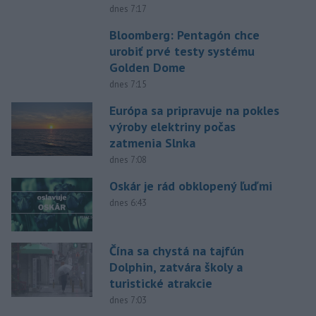
dnes 7:17
Bloomberg: Pentagón chce
urobiť prvé testy systému
Golden Dome
dnes 7:15
Európa sa pripravuje na pokles
výroby elektriny počas
zatmenia Slnka
dnes 7:08
Oskár je rád obklopený ľuďmi
dnes 6:43
Čína sa chystá na tajfún
Dolphin, zatvára školy a
turistické atrakcie
dnes 7:03