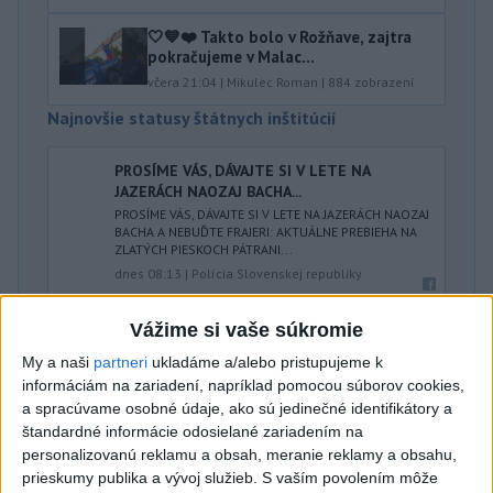
🤍💙❤️ Takto bolo v Rožňave, zajtra
pokračujeme v Malac...
včera 21:04
|
Mikulec Roman
|
884
zobrazení
Najnovšie statusy štátnych inštitúcií
PROSÍME VÁS, DÁVAJTE SI V LETE NA
JAZERÁCH NAOZAJ BACHA...
PROSÍME VÁS, DÁVAJTE SI V LETE NA JAZERÁCH NAOZAJ
BACHA A NEBUĎTE FRAJERI: AKTUÁLNE PREBIEHA NA
ZLATÝCH PIESKOCH PÁTRANI...
dnes 08:13
|
Polícia Slovenskej republiky
Vážime si vaše súkromie
Najnovšie politické statusy
My a naši
partneri
ukladáme a/alebo pristupujeme k
Neviem, či som už počul o väčšej hlúposti,
informáciám na zariadení, napríklad pomocou súborov cookies,
ako je rodin...
a spracúvame osobné údaje, ako sú jedinečné identifikátory a
Neviem, či som už počul o väčšej hlúposti, ako je
štandardné informácie odosielané zariadením na
rodinná karta Erika Tomáša. Najprv zdvihli DPH na
personalizovanú reklamu a obsah, meranie reklamy a obsahu,
všetku drogériu a te...
prieskumy publika a vývoj služieb.
S vaším povolením môže
dnes 08:06
|
Galek Karol