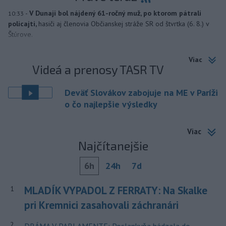
-
V Dunaji bol nájdený 61-ročný muž, po ktorom pátrali
10:33
policajti,
hasiči aj členovia Občianskej stráže SR od štvrtka (6. 8.) v
Štúrove.
Viac
Videá a prenosy TASR TV
Deväť Slovákov zabojuje na ME v Paríži
o čo najlepšie výsledky
Viac
Najčítanejšie
6h
24h
7d
MLADÍK VYPADOL Z FERRATY: Na Skalke
1
pri Kremnici zasahovali záchranári
2
DRÁMA V PARLAMENTE: Poslankyňa hádzala do