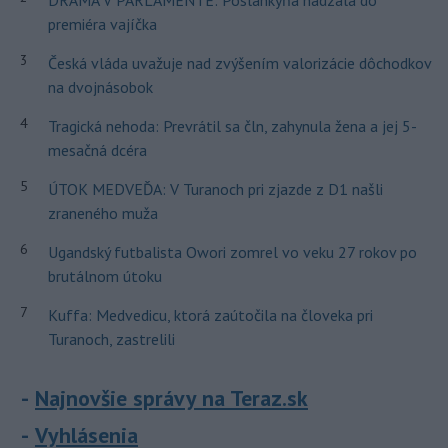
premiéra vajíčka
3
Česká vláda uvažuje nad zvýšením valorizácie dôchodkov
na dvojnásobok
4
Tragická nehoda: Prevrátil sa čln, zahynula žena a jej 5-
mesačná dcéra
5
ÚTOK MEDVEĎA: V Turanoch pri zjazde z D1 našli
zraneného muža
6
Ugandský futbalista Owori zomrel vo veku 27 rokov po
brutálnom útoku
7
Kuffa: Medvedicu, ktorá zaútočila na človeka pri
Turanoch, zastrelili
Najnovšie správy na Teraz.sk
Vyhlásenia