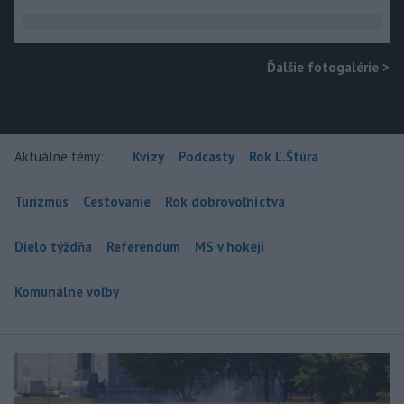
Ďalšie fotogalérie
>
Aktuálne témy:
Kvízy
Podcasty
Rok Ľ.Štúra
Turizmus
Cestovanie
Rok dobrovoľníctva
Dielo týždňa
Referendum
MS v hokeji
Komunálne voľby