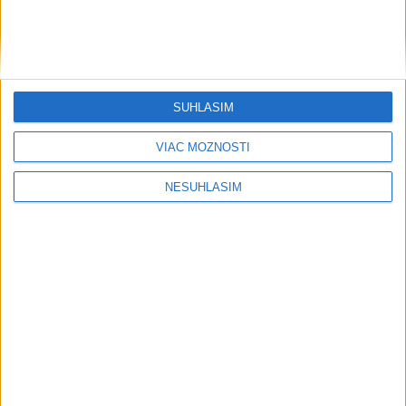
Počasie
AKTUÁLNA PREDPOVEĎ POČASIA NA SEDEM DNÍ
SÚHLASÍM
VIAC MOŽNOSTÍ
....
NESÚHLASÍM
....