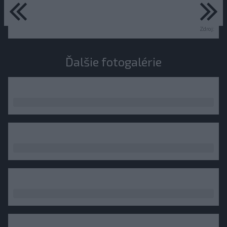
predchádzajúce
ďa
Zdroj:
Ďalšie fotogalérie