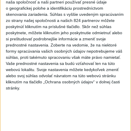
naša spoločnosť a naši partneri používať presné údaje
o geografickej polohe a identifikáciu prostredníctvom
skenovania zariadenia. Súhlas s vyššie uvedeným spracúvaním
Neprehliadnite
zo strany našej spoločnosti a našich 824 partnerov môžete
poskytnúť kliknutím na príslušné tlačidlo. Skôr než súhlas
J. Božik: Financovanie samospráv nie
poskytnete, môžete kliknutím jeho poskytnutie odmietnuť alebo
je ich jediný problém
si preštudovať podrobnejšie informácie a zmeniť svoje
prednostné nastavenia.
Zoberte na vedomie, že na niektoré
formy spracúvania vašich osobných údajov nepotrebujeme váš
OTESTUJTE SA: Rozumiete
súhlas, proti takémuto spracovaniu však máte právo namietať.
slovenským nárečiam? Tieto slová vás
Vaše prednostné nastavenia sa budú vzťahovať len na túto
webovú lokalitu. Svoje nastavenia môžete kedykoľvek zmeniť
potrápia
alebo svoj súhlas odvolať návratom na túto webovú stránku
kliknutím na tlačidlo „Ochrana osobných údajov“ v dolnej časti
VEĽKÁ PREDPOVEĎ POČASIA:
stránky.
Extrémne horúčavy ustúpili. Alebo
žeby nie?
HRABKO o výhode
Majerského:Mazurek a Laššáková majú
rovnakých voličov