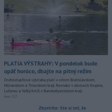
PLATIA VÝSTRAHY: V pondelok bude
opäť horúco, dbajte na pitný režim
Druhostupňová výstraha platí v celom Bratislavskom,
Nitrianskom a Trnavskom kraji. Rovnako v okresoch Krupina,
Lučenec a Veľký Krtíš v Banskobystrickom kraji.
dnes 7:17
Zbystrite: Ste si istí, že