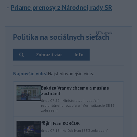
Priame prenosy z Národnej rady SR
Politika na sociálnych sieťach
Zobraziť viac
Info
Najnovšie videá
Najsledovanejšie videá
Bukózu Vranov chceme a musíme
zachrániť
dnes 07:59
|
Ministerstvo investícií,
regionálneho rozvoja a informatizácie SR
|
5
zobrazení
🎥🎬 | Ivan KORČOK
dnes 07:13
|
Korčok Ivan
|
553
zobrazení