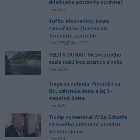
skladujete potraviny správne?
dnes 9:03
Kuffa: Medvedicu, ktorá
zaútočila na človeka pri
Turanoch, zastrelili
aktualizované
dnes 7:03
,
dnes 7:35
TELO V DUNAJI: Nezvestného
muža našli bez známok života
dnes 10:34
Tragická nehoda: Prevrátil sa
čln, zahynula žena a jej 5-
mesačná dcéra
dnes 6:05
Trump vymenoval Willa Scharfa
za nového právneho poradcu
Bieleho domu
dnes 6:14