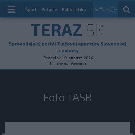
32
°C
Index
Šport
Počasie
Publicistika
Slovensko
Zahranič
TERAZ
.SK
Spravodajský portál Tlačovej agentúry Slovenskej
republiky
Pondelok
10. august 2026
Meniny má
Vavrinec
Foto TASR