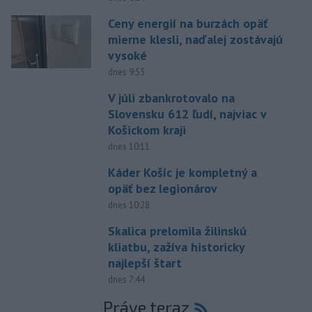
Ceny energií na burzách opäť
mierne klesli, naďalej zostávajú
vysoké
dnes 9:53
V júli zbankrotovalo na
Slovensku 612 ľudí, najviac v
Košickom kraji
dnes 10:11
Káder Košíc je kompletný a
opäť bez legionárov
dnes 10:28
Skalica prelomila žilinskú
kliatbu, zažíva historicky
najlepší štart
dnes 7:44
Práve teraz