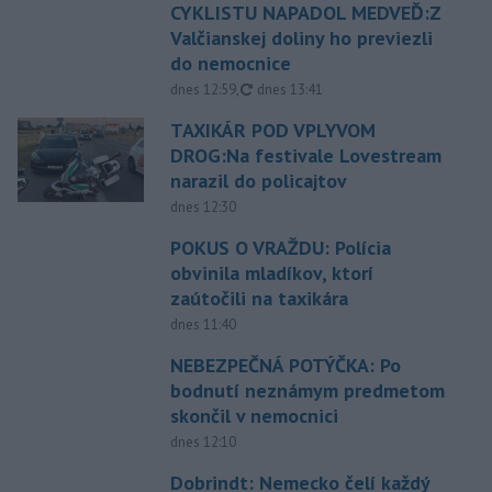
CYKLISTU NAPADOL MEDVEĎ:Z
Valčianskej doliny ho previezli
do nemocnice
aktualizované
dnes 12:59
,
dnes 13:41
TAXIKÁR POD VPLYVOM
DROG:Na festivale Lovestream
narazil do policajtov
dnes 12:30
POKUS O VRAŽDU: Polícia
obvinila mladíkov, ktorí
zaútočili na taxikára
dnes 11:40
NEBEZPEČNÁ POTÝČKA: Po
bodnutí neznámym predmetom
skončil v nemocnici
dnes 12:10
Dobrindt: Nemecko čelí každý