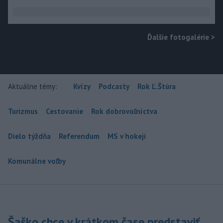
Ďalšie fotogalérie
>
Aktuálne témy:
Kvízy
Podcasty
Rok Ľ.Štúra
Turizmus
Cestovanie
Rok dobrovoľníctva
Dielo týždňa
Referendum
MS v hokeji
Komunálne voľby
Šaško chce v krátkom čase predstaviť