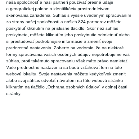
naša spoločnosť a naši partneri používať presné údaje
VEĽKÁ PREDPOVEĎ POČASIA:
o geografickej polohe a identifikáciu prostredníctvom
Extrémne horúčavy ustúpili. Alebo
skenovania zariadenia. Súhlas s vyššie uvedeným spracúvaním
žeby nie?
zo strany našej spoločnosti a našich 824 partnerov môžete
poskytnúť kliknutím na príslušné tlačidlo. Skôr než súhlas
poskytnete, môžete kliknutím jeho poskytnutie odmietnuť alebo
HRABKO o výhode
si preštudovať podrobnejšie informácie a zmeniť svoje
Majerského:Mazurek a Laššáková majú
prednostné nastavenia.
Zoberte na vedomie, že na niektoré
rovnakých voličov
formy spracúvania vašich osobných údajov nepotrebujeme váš
súhlas, proti takémuto spracovaniu však máte právo namietať.
Vaše prednostné nastavenia sa budú vzťahovať len na túto
Správy
webovú lokalitu. Svoje nastavenia môžete kedykoľvek zmeniť
alebo svoj súhlas odvolať návratom na túto webovú stránku
kliknutím na tlačidlo „Ochrana osobných údajov“ v dolnej časti
stránky.