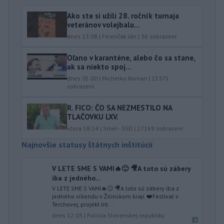
Ako ste si užili 28. ročník turnaja
veteránov volejbalu...
dnes 13:08
|
Ferenčák Ján
|
36
zobrazení
Oľano v karanténe, alebo čo sa stane,
ak sa niekto spoj...
dnes 05:00
|
Michelko Roman
|
15375
zobrazení
R. FICO: ČO SA NEZMESTILO NA
TLAČOVKU LXV.
včera 18:24
|
Smer - SSD
|
27169
zobrazení
Najnovšie statusy štátnych inštitúcií
V LETE SME S VAMI🔥🙂 🎥A toto sú zábery
iba z jedného...
V LETE SME S VAMI🔥🙂 🎥A toto sú zábery iba z
jedného víkendu v Žilinskom kraji. ❤️Festival v
Terchovej, projekt Int...
dnes 12:03
|
Polícia Slovenskej republiky