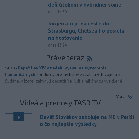
deň útokom v hybridnej vojne
dnes 14:30
Jörgensen je na ceste do
Štrasburgu, Chelsea ho posiela
na hosťovanie
dnes 15:24
Práve teraz
-
Pápež Lev XIV. v nedeľu vyzval na vytvorenie
14:30
humanitárnych
koridorov pre civilistov zasiahnutých vojnou v
Sudáne, v ktorej zahynuli desaťtisíce ľudí a milióny sú vysídlené.
Viac
Videá a prenosy TASR TV
Deväť Slovákov zabojuje na ME v Paríži
o čo najlepšie výsledky