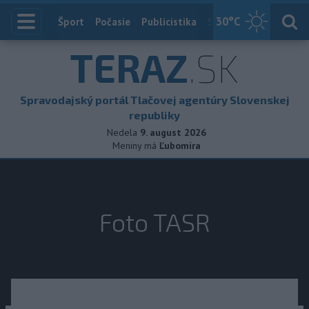
30
°C
Index
Šport
Počasie
Publicistika
Slovensko
Zahranič
TERAZ
.SK
Spravodajský portál Tlačovej agentúry Slovenskej
republiky
Nedela
9. august 2026
Meniny má
Ľubomíra
Foto TASR