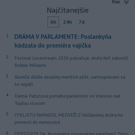
Viac
Najčítanejšie
6h
24h
7d
DRÁMA V PARLAMENTE: Poslankyňa
1
hádzala do premiéra vajíčka
2
Festival Lovestream 2026 pokračuje, druhý deň zakončil
Robbie Williams
3
Skončili ďalšie desiatky menších pôšt, samosprávam sa
to nepáči
4
Darina Pačutová pomáha pacientom vo Vranove nad
Topľou slovom
5
CYKLISTU NAPADOL MEDVEĎ:Z Valčianskej doliny ho
previezli do nemocnice
6
OTESTUJTE SA: Rozumiete slovenským nárečiam? Tieto