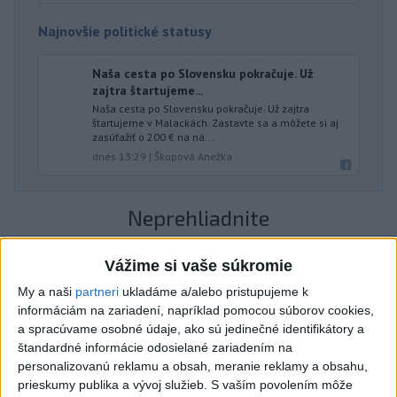
Najnovšie politické statusy
Naša cesta po Slovensku pokračuje. Už
zajtra štartujeme...
Naša cesta po Slovensku pokračuje. Už zajtra
štartujeme v Malackách. Zastavte sa a môžete si aj
zasúťažiť o 200 € na ná...
dnes 13:29
|
Škopová Anežka
Neprehliadnite
J. Božik: Financovanie samospráv nie
Vážime si vaše súkromie
je ich jediný problém
My a naši
partneri
ukladáme a/alebo pristupujeme k
informáciám na zariadení, napríklad pomocou súborov cookies,
a spracúvame osobné údaje, ako sú jedinečné identifikátory a
OTESTUJTE SA: Rozumiete
štandardné informácie odosielané zariadením na
slovenským nárečiam? Tieto slová vás
personalizovanú reklamu a obsah, meranie reklamy a obsahu,
potrápia
prieskumy publika a vývoj služieb.
S vaším povolením môže