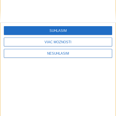
SÚHLASÍM
VIAC MOŽNOSTÍ
NESÚHLASÍM
....