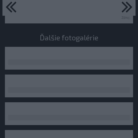
predchádzajúce
ďa
Zdroj:
Ďalšie fotogalérie