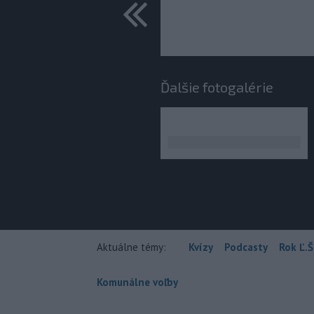
predchádza
Ďalšie fotogalérie
Aktuálne témy:
Kvízy
Podcasty
Rok Ľ.Š
Komunálne voľby