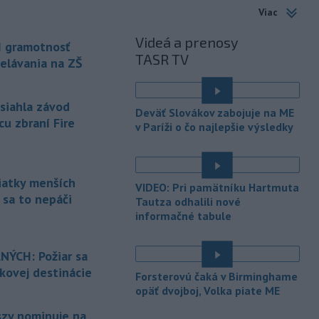
incidentu došlo po tom, čo v noci na
Viac
stredu objavili dron vybavený
výbušninou na letisku Lipsko/Halle.
Videá a prenosy
I gramotnosť
TASR TV
-
Parlamentná frakcia
elávania na ZŠ
13:42
maďarskej vládnej strany Tisza
nominuje na post
prezidenta
asiahla závod
republiky 73-ročného bývalého
Deväť Slovákov zabojuje na ME
predsedu Najvyššieho súdu Andrása
cu zbraní Fire
v Paríži o čo najlepšie výsledky
Baku. Frakcia to v sobotu oznámila na
svojom účte na Facebooku po tajnom
hlasovaní.
siatky menších
VIDEO: Pri pamätníku Hartmuta
-
Spojené arabské emiráty v
13:40
 sa to nepáči
Tautza odhalili nové
sobotu obvinili Irán z útoku na
informačné tabule
tanker
patriaci ich štátnej spoločnosti
Abu Dhabi National Oil Company
(ADNOC), ktorý práve prechádzal
ÝCH: Požiar sa
Hormuzským prielivom.
nkovej destinácie
Forsterovú čaká v Birminghame
opäť dvojboj, Volka piate ME
-
Horskí záchranári z
13:34
Oblastného strediska Horskej
szy nominuje na