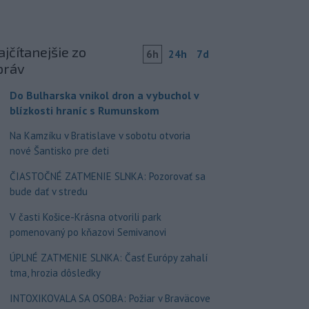
jčítanejšie zo
6h
24h
7d
práv
Do Bulharska vnikol dron a vybuchol v
blízkosti hraníc s Rumunskom
Na Kamzíku v Bratislave v sobotu otvoria
nové Šantisko pre deti
ČIASTOČNÉ ZATMENIE SLNKA: Pozorovať sa
bude dať v stredu
V časti Košice-Krásna otvorili park
pomenovaný po kňazovi Semivanovi
ÚPLNÉ ZATMENIE SLNKA: Časť Európy zahalí
tma, hrozia dôsledky
INTOXIKOVALA SA OSOBA: Požiar v Braväcove