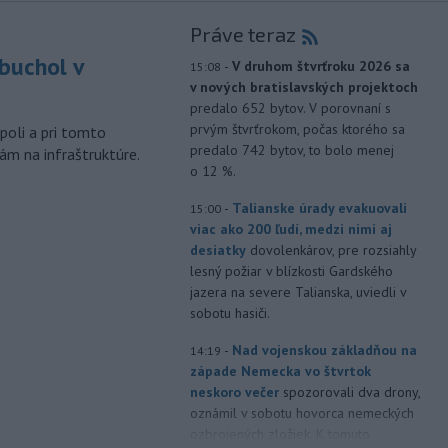
Práve teraz
buchol v
-
V druhom štvrťroku 2026 sa
15:08
v nových bratislavských projektoch
m
predalo 652 bytov. V porovnaní s
prvým štvrťrokom, počas ktorého sa
poli a pri tomto
predalo 742 bytov, to bolo menej
ám na infraštruktúre.
o 12 %.
-
Talianske úrady evakuovali
15:00
viac ako 200 ľudí, medzi nimi aj
desiatky
dovolenkárov, pre rozsiahly
lesný požiar v blízkosti Gardského
jazera na severe Talianska, uviedli v
sobotu hasiči.
-
Nad vojenskou základňou na
14:19
západe Nemecka vo štvrtok
neskoro večer
spozorovali dva drony,
oznámil v sobotu hovorca nemeckých
ozbrojených zložiek. K tomuto