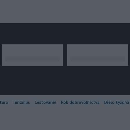
júce
túra
Turizmus
Cestovanie
Rok dobrovoľníctva
Dielo týždňa