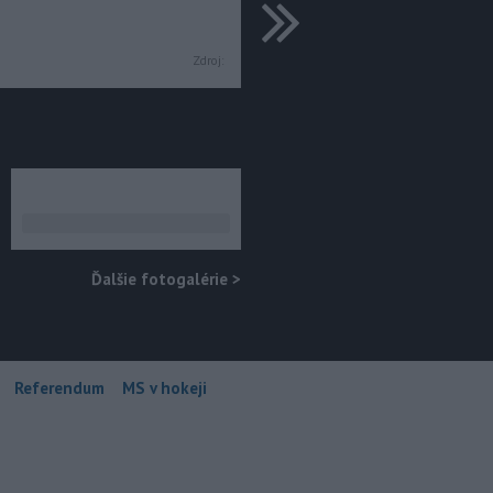
ďalšie
Zdroj:
Ďalšie fotogalérie
>
Referendum
MS v hokeji