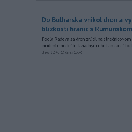
Do Bulharska vnikol dron a vy
blízkosti hraníc s Rumunsko
Podľa Radeva sa dron zrútil na slnečnicovom 
incidente nedošlo k žiadnym obetiam ani škod
aktualizované
dnes 12:45
,
dnes 13:45