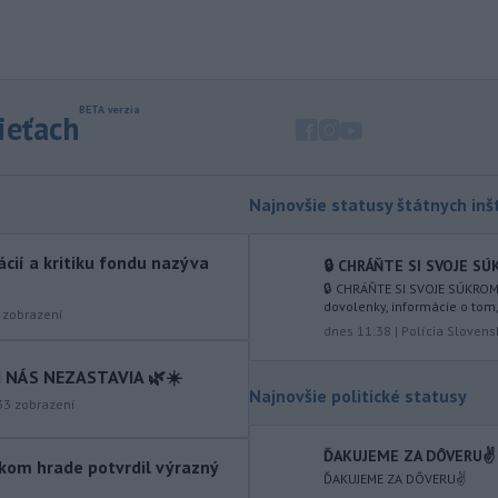
trvalo ukončilo prevádzku 41
nepovinných prevádzok, ktoré
fungovali nad rámec poštovej licencie.
-
Nepálski záchranári
10:58
spozorovali päť tiel na mieste, kde
sieťach
minulý
rok zmizli piati horolezci,
uviedli v sobotu tamojšie orgány.
TASR o tom informuje podľa správy
Najnovšie statusy štátnych inšt
agentúry Reuters.
-
Senát Spojených štátov v
10:47
tácií a kritiku fondu nazýva
🔒 CHRÁŇTE SI SVOJE SÚ
sobotu schválil Todda Blanchea
🔒 CHRÁŇTE SI SVOJE SÚKROM
ako ministra
spravodlivosti. Blanche
dovolenky, informácie o tom
zobrazení
bol poverený vedením tohto rezortu
dnes 11:38
|
Polícia Slovens
od apríla, keď americký prezident
Donald Trump odvolal z funkcie Pam
 NÁS NEZASTAVIA 🌿☀️
Bondiovú.
Najnovšie politické statusy
33
zobrazení
-
Americké ministerstvo
10:00
zahraničných vecí v piatok
ĎAKUJEME ZA DÔVERU✌️
kom hrade potvrdil výrazný
oznámilo, že vláda
prezidenta
ĎAKUJEME ZA DÔVERU✌️