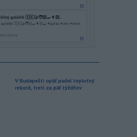
ičný gulášik 🇸🇰🤝🧑🏻‍🍳👩🏻...
ý gulášik 🇸🇰🤝🧑🏻‍🍳👩🏻‍🍳 #gulas #leto #dnes
dná strana
V Budapešti opäť padol teplotný
rekord, tretí za päť týždňov