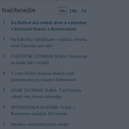
Najčítanejšie
6h
24h
7d
Do Bulharska vnikol dron a vybuchol
1
v blízkosti hraníc s Rumunskom
2
Na Kamzíku v Bratislave v sobotu otvoria
nové Šantisko pre deti
3
ČIASTOČNÉ ZATMENIE SLNKA: Pozorovať
sa bude dať v stredu
4
V časti Košice-Krásna otvorili park
pomenovaný po kňazovi Semivanovi
5
ÚPLNÉ ZATMENIE SLNKA: Časť Európy
zahalí tma, hrozia dôsledky
6
INTOXIKOVALA SA OSOBA: Požiar v
Braväcove zasiahol 10 stavieb
7
Pekárka zachránila život svojim