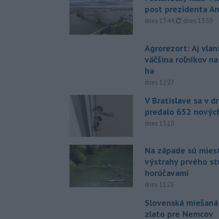
post prezidenta A
aktualizovan
dnes 13:44
,
dnes 13:59
Agrorezort: Aj vlan
väčšina roľníkov n
ha
dnes 12:27
V Bratislave sa v 
predalo 652 novýc
dnes 15:10
Na západe sú mies
výstrahy prvého s
horúčavami
dnes 11:21
Slovenská miešaná
zlato pre Nemcov