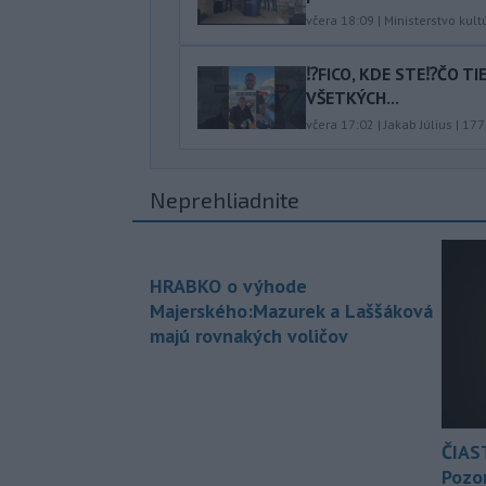
včera 18:09
|
Ministerstvo kult
⁉️FICO, KDE STE⁉️ČO T
VŠETKÝCH...
včera 17:02
|
Jakab Július
|
177
Neprehliadnite
HRABKO o výhode
Majerského:Mazurek a Laššáková
majú rovnakých voličov
ČIAS
Pozor