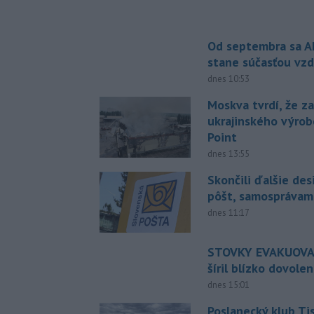
Od septembra sa A
stane súčasťou vzd
dnes 10:53
Moskva tvrdí, že z
ukrajinského výrob
Point
dnes 13:55
Skončili ďalšie de
pôšt, samosprávam
dnes 11:17
STOVKY EVAKUOVAN
šíril blízko dovole
dnes 15:01
Poslanecký klub Ti