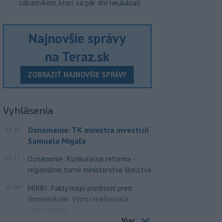
zákazníkom, ktorí sa pár dní neukázali
Najnovšie správy
na Teraz.sk
ZOBRAZIŤ NAJNOVŠIE SPRÁVY
Vyhlásenia
Oznámenie: TK ministra investícií
17:32
Samuela Migaľa
17:17
Oznámenie: Kurikurálna reforma -
regionálne turné ministerstva školstva
15:09
MIRRI: Fakty majú prednosť pred
domnienkami. Výzvu realizovala
samostatná...
Viac