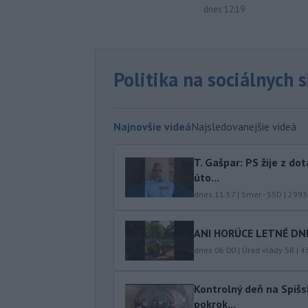
dnes 12:19
Politika na sociálnych 
Najnovšie videá
Najsledovanejšie videá
T. Gašpar: PS žije z do
úto...
dnes 11:57
|
Smer - SSD
|
2993
ANI HORÚCE LETNÉ DNI
dnes 06:00
|
Úrad vlády SR
|
4
Kontrolný deň na Spišs
pokrok...