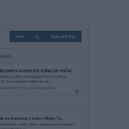
Info
Zobraziť viac
itúcií
ÍRODNÝCH A UMELÝCH KÚPALÍSK POČAS ...
DNÝCH A UMELÝCH KÚPALÍSK POČAS KÚPACEJ
32. kalendárnom týždni (ku dň...
zdravotníctva Slovenskej republiky
na študenta z Indie v Nitre. Ta...
študenta z Indie v Nitre. Takéto násilie nemá v
spravedlnenie a j...