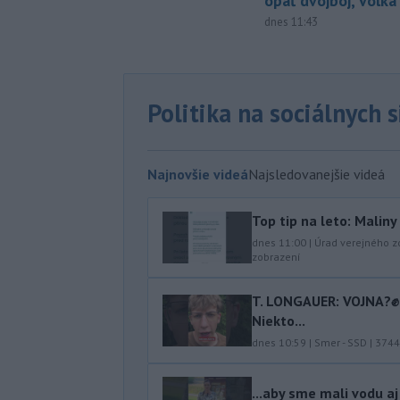
opäť dvojboj, Volka
dnes 11:43
Politika na sociálnych 
Najnovšie videá
Najsledovanejšie videá
Top tip na leto: Malin
dnes 11:00
|
Úrad verejného z
zobrazení
T. LONGAUER: VOJNA?✊ N
Niekto...
dnes 10:59
|
Smer - SSD
|
3744
...aby sme mali vodu aj