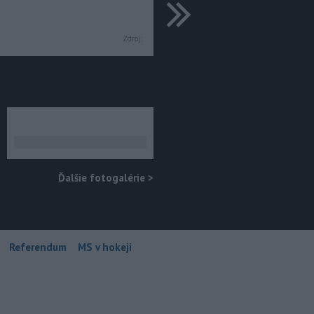
ďalšie
Zdroj:
Ďalšie fotogalérie
>
Referendum
MS v hokeji