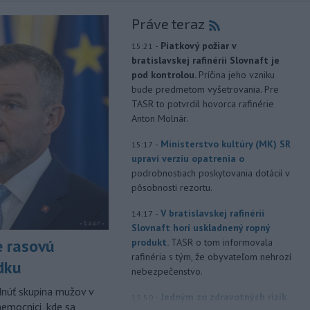
Práve teraz
-
Piatkový požiar v
15:21
bratislavskej rafinérii Slovnaft je
pod kontrolou.
Príčina jeho vzniku
bude predmetom vyšetrovania. Pre
TASR to potvrdil hovorca rafinérie
Anton Molnár.
-
Ministerstvo kultúry (MK) SR
15:17
upraví verziu opatrenia o
podrobnostiach poskytovania dotácií v
pôsobnosti rezortu.
-
V bratislavskej rafinérii
14:17
Slovnaft horí uskladnený ropný
e rasovú
produkt.
TASR o tom informovala
rafinéria s tým, že obyvateľom nehrozí
dku
nebezpečenstvo.
dnúť skupina mužov v
-
Jedným zo zdravotných rizík
13:50
nemocnici, kde sa