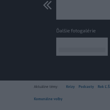
predchádza
Ďalšie fotogalérie
Aktuálne témy:
Kvízy
Podcasty
Rok Ľ.Š
Komunálne voľby