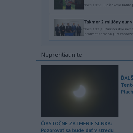
dnes 10:31
|
Laššáková Judita
Takmer 2 milióny eur v
dnes 10:19
|
Ministerstvo inve
informatizácie SR
|
19
zobraze
Neprehliadnite
ĎALŠ
Tent
Plach
ČIASTOČNÉ ZATMENIE SLNKA:
Pozorovať sa bude dať v stredu