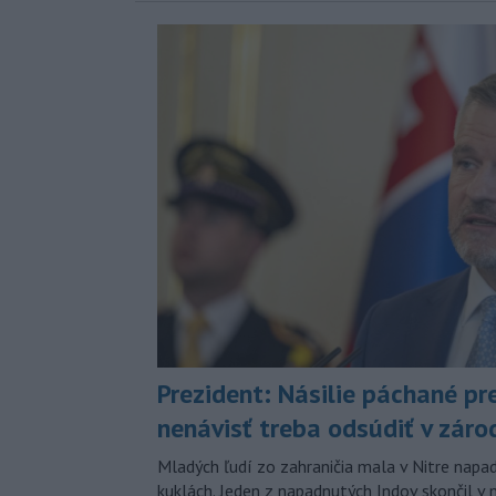
Prezident: Násilie páchané pr
nenávisť treba odsúdiť v záro
Mladých ľudí zo zahraničia mala v Nitre napa
kuklách. Jeden z napadnutých Indov skončil v 