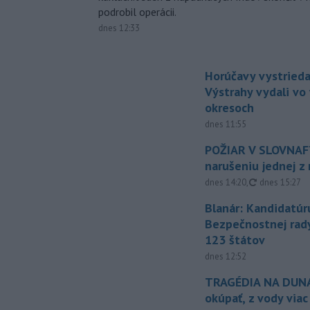
podrobil operácii.
dnes 12:33
Horúčavy vystrieda
Výstrahy vydali vo
okresoch
dnes 11:55
POŽIAR V SLOVNAFT
narušeniu jednej z 
aktualizovan
dnes 14:20
,
dnes 15:27
Blanár: Kandidatúr
Bezpečnostnej rad
123 štátov
dnes 12:52
TRAGÉDIA NA DUNAJ
okúpať, z vody viac