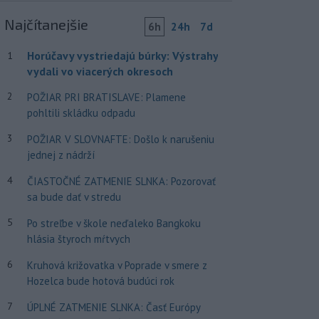
Najčítanejšie
6h
24h
7d
Horúčavy vystriedajú búrky: Výstrahy
1
vydali vo viacerých okresoch
2
POŽIAR PRI BRATISLAVE: Plamene
pohltili skládku odpadu
3
POŽIAR V SLOVNAFTE: Došlo k narušeniu
jednej z nádrží
4
ČIASTOČNÉ ZATMENIE SLNKA: Pozorovať
sa bude dať v stredu
5
Po streľbe v škole neďaleko Bangkoku
hlásia štyroch mŕtvych
6
Kruhová križovatka v Poprade v smere z
Hozelca bude hotová budúci rok
7
ÚPLNÉ ZATMENIE SLNKA: Časť Európy