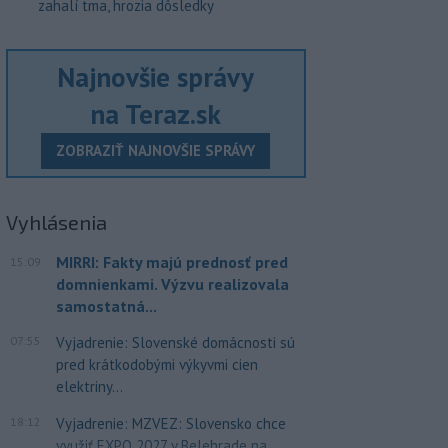
zahalí tma, hrozia dôsledky
Najnovšie správy
na Teraz.sk
ZOBRAZIŤ NAJNOVŠIE SPRÁVY
Vyhlásenia
MIRRI: Fakty majú prednosť pred
15:09
domnienkami. Výzvu realizovala
samostatná...
07:55
Vyjadrenie: Slovenské domácnosti sú
pred krátkodobými výkyvmi cien
elektriny...
18:12
Vyjadrenie: MZVEZ: Slovensko chce
využiť EXPO 2027 v Belehrade na