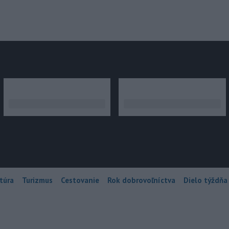
júce
túra
Turizmus
Cestovanie
Rok dobrovoľníctva
Dielo týždňa