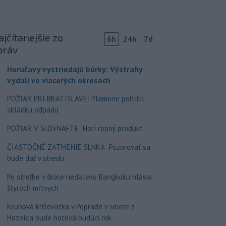
jčítanejšie zo
6h
24h
7d
práv
Horúčavy vystriedajú búrky: Výstrahy
vydali vo viacerých okresoch
POŽIAR PRI BRATISLAVE: Plamene pohltili
skládku odpadu
POŽIAR V SLOVNAFTE: Horí ropný produkt
ČIASTOČNÉ ZATMENIE SLNKA: Pozorovať sa
bude dať v stredu
Po streľbe v škole neďaleko Bangkoku hlásia
štyroch mŕtvych
Kruhová križovatka v Poprade v smere z
Hozelca bude hotová budúci rok