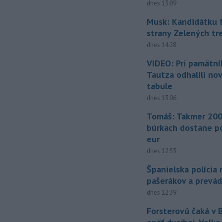
dnes 13:09
Musk: Kandidátku 
strany Zelených tr
dnes 14:28
VIDEO: Pri pamätn
Tautza odhalili no
tabule
dnes 13:06
Tomáš: Takmer 200
búrkach dostane p
eur
dnes 12:53
Španielska polícia 
pašerákov a prevá
dnes 12:39
Forsterovú čaká v