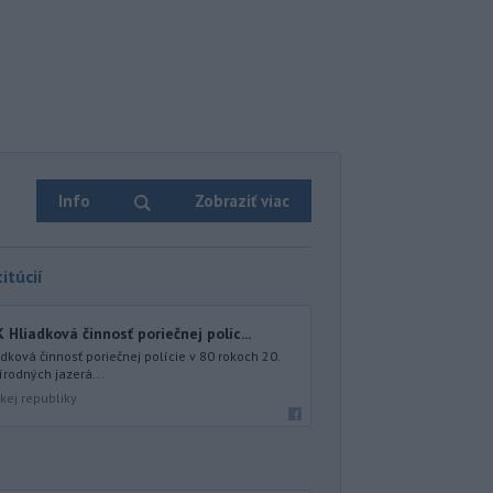
Info
Zobraziť viac
itúcií
iadková činnosť poriečnej políc...
ová činnosť poriečnej polície v 80 rokoch 20.
írodných jazerá...
kej republiky