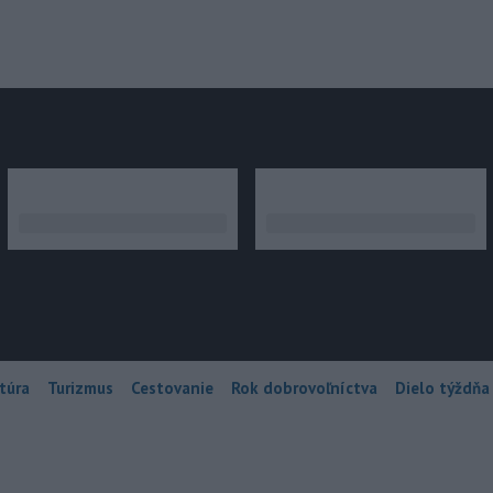
júce
túra
Turizmus
Cestovanie
Rok dobrovoľníctva
Dielo týždňa