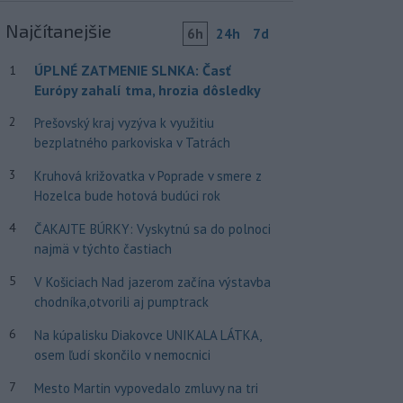
Najčítanejšie
6h
24h
7d
ÚPLNÉ ZATMENIE SLNKA: Časť
1
Európy zahalí tma, hrozia dôsledky
2
Prešovský kraj vyzýva k využitiu
bezplatného parkoviska v Tatrách
3
Kruhová križovatka v Poprade v smere z
Hozelca bude hotová budúci rok
4
ČAKAJTE BÚRKY: Vyskytnú sa do polnoci
najmä v týchto častiach
5
V Košiciach Nad jazerom začína výstavba
chodníka,otvorili aj pumptrack
6
Na kúpalisku Diakovce UNIKALA LÁTKA,
osem ľudí skončilo v nemocnici
7
Mesto Martin vypovedalo zmluvy na tri