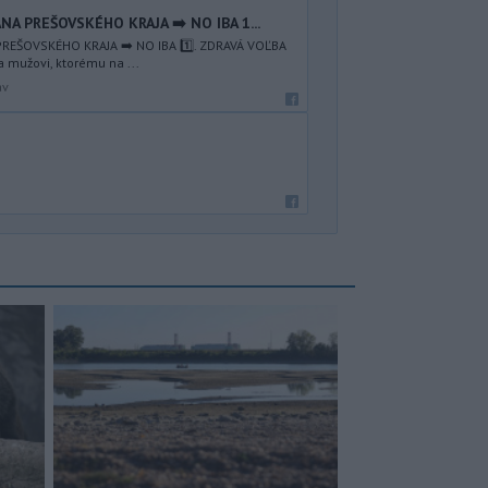
NA PREŠOVSKÉHO KRAJA ➡️ NO IBA 1️...
REŠOVSKÉHO KRAJA ➡️ NO IBA 1️⃣. ZDRAVÁ VOĽBA
a mužovi, ktorému na ...
av