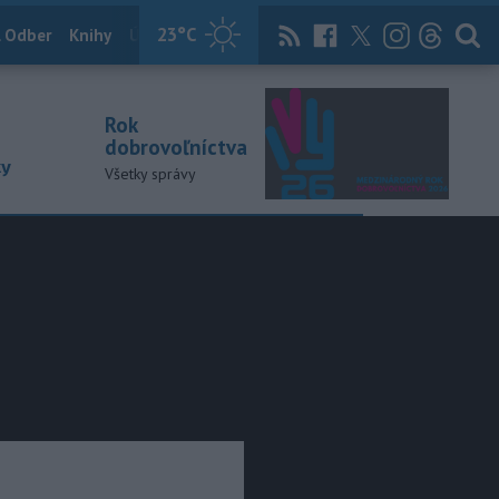
23
°C
 Odber
Knihy
Útulkovo
Magazín
News Now
Archív
TASR
Rok
dobrovoľníctva
ky
Všetky správy