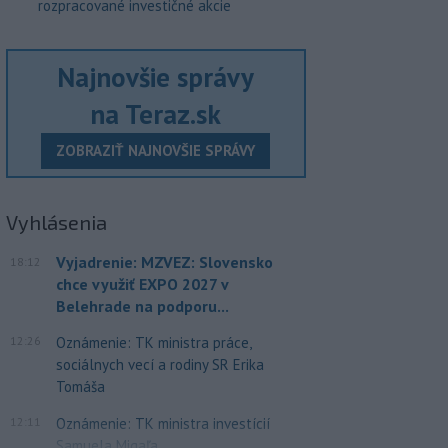
rozpracované investičné akcie
Najnovšie správy
na Teraz.sk
ZOBRAZIŤ NAJNOVŠIE SPRÁVY
Vyhlásenia
Vyjadrenie: MZVEZ: Slovensko
18:12
chce využiť EXPO 2027 v
Belehrade na podporu...
12:26
Oznámenie: TK ministra práce,
sociálnych vecí a rodiny SR Erika
Tomáša
12:11
Oznámenie: TK ministra investícií
Samuela Migaľa