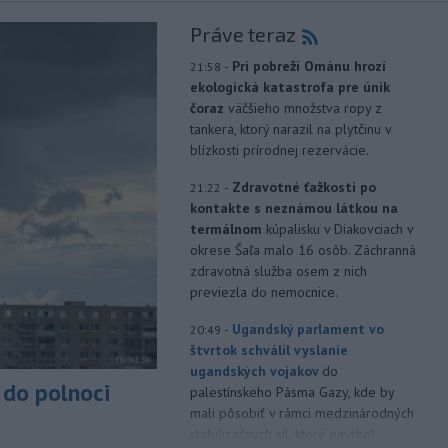
Práve teraz
-
Pri pobreží Ománu hrozí
21:58
ekologická katastrofa pre únik
čoraz
väčšieho množstva ropy z
tankera, ktorý narazil na plytčinu v
blízkosti prírodnej rezervácie.
-
Zdravotné ťažkosti po
21:22
kontakte s neznámou látkou na
termálnom
kúpalisku v Diakovciach v
okrese Šaľa malo 16 osôb. Záchranná
zdravotná služba osem z nich
previezla do nemocnice.
-
Ugandský parlament vo
20:49
štvrtok schválil vyslanie
ugandských vojakov
do
do polnoci
palestínskeho Pásma Gazy, kde by
mali pôsobiť v rámci medzinárodných
stabilizačných síl, ktoré navrhol