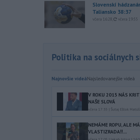
Slovenskí hádzanár
Taliansko 38:37
aktualizovan
včera 16:28
,
včera 19:55
Politika na sociálnych 
Najnovšie videá
Najsledovanejšie videá
V ROKU 2015 NÁS KRIT
NAŠE SLOVÁ
včera 17:35
|
Šutaj Eštok Matúš
NEMÁME ROPU, ALE MÁM
VLASTIZRADA‼️...
včera 17:05
|
Jakab Július
|
160