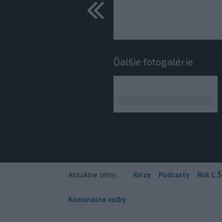
predchádza
Ďalšie fotogalérie
Aktuálne témy:
Kvízy
Podcasty
Rok Ľ.Š
Komunálne voľby