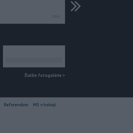
ďalšie
Zdroj:
Ďalšie fotogalérie
>
Referendum
MS v hokeji