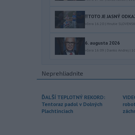
‼️TOTO JE JASNÝ ODKAZ
včera 16:20
|
Hnutie SLOVENS
6. augusta 2026
včera 16:09
|
Danko Andrej
|
1
Neprehliadnite
ĎALŠÍ TEPLOTNÝ REKORD:
VIDE
Tentoraz padol v Dolných
robo
Plachtinciach
zách