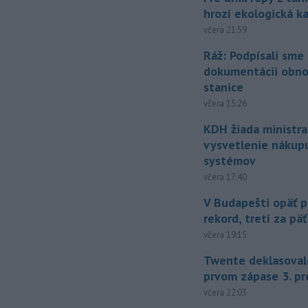
hrozí ekologická k
včera 21:59
Ráž: Podpísali sme
dokumentácii obno
stanice
včera 15:26
KDH žiada ministra
vysvetlenie nákup
systémov
včera 17:40
V Budapešti opäť p
rekord, tretí za pä
včera 19:15
Twente deklasoval
prvom zápase 3. pr
včera 22:03