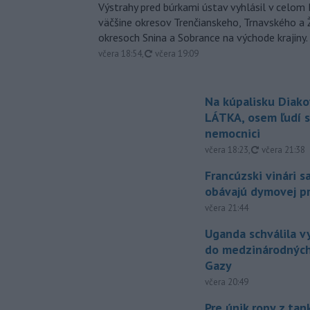
Výstrahy pred búrkami ústav vyhlásil v celom 
väčšine okresov Trenčianskeho, Trnavského a Ž
okresoch Snina a Sobrance na východe krajiny.
aktualizované
včera 18:54
,
včera 19:09
Na kúpalisku Diak
LÁTKA, osem ľudí s
nemocnici
aktualizovan
včera 18:23
,
včera 21:38
Francúzski vinári s
obávajú dymovej pr
včera 21:44
Uganda schválila v
do medzinárodných
Gazy
včera 20:49
Pre únik ropy z ta