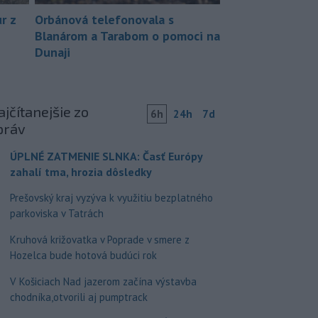
r z
Orbánová telefonovala s
Blanárom a Tarabom o pomoci na
Dunaji
jčítanejšie zo
6h
24h
7d
práv
ÚPLNÉ ZATMENIE SLNKA: Časť Európy
zahalí tma, hrozia dôsledky
Prešovský kraj vyzýva k využitiu bezplatného
parkoviska v Tatrách
Kruhová križovatka v Poprade v smere z
Hozelca bude hotová budúci rok
V Košiciach Nad jazerom začína výstavba
chodníka,otvorili aj pumptrack