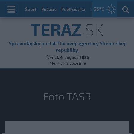
35
°C
Index
Šport
Počasie
Publicistika
Slovensko
Zahranič
TERAZ
.SK
Spravodajský portál Tlačovej agentúry Slovenskej
republiky
Štvrtok
6. august 2026
Meniny má
Jozefína
Foto TASR