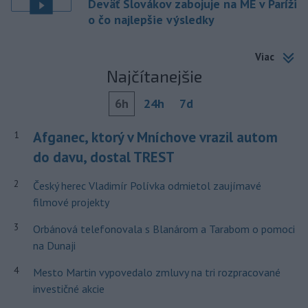
Deväť Slovákov zabojuje na ME v Paríži
o čo najlepšie výsledky
Viac
Najčítanejšie
6h
24h
7d
Afganec, ktorý v Mníchove vrazil autom
1
do davu, dostal TREST
2
Český herec Vladimír Polívka odmietol zaujímavé
filmové projekty
3
Orbánová telefonovala s Blanárom a Tarabom o pomoci
na Dunaji
4
Mesto Martin vypovedalo zmluvy na tri rozpracované
investičné akcie