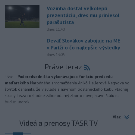
Vozinha dostal veľkolepú
prezentáciu, dres mu priniesol
parašutista
dnes 11:40
Deväť Slovákov zabojuje na ME
v Paríži o čo najlepšie výsledky
dnes 13:05
Práve teraz
-
Podpredsedníčka vykonávajúca funkciu predsedu
13:41
maďarského
Národného zhromaždenia Anikó Hallerová Nagyová vo
štvrtok oznámila, že v súlade s návrhom poslaneckého klubu vládnej
strany Tisza rozhodne zákonodarný zbor o novej hlave štátu na
budúci utorok.
Viac
Videá a prenosy TASR TV