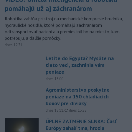
pomáhajú už aj záchranárom
Robotika zahŕňa prístroj na mechanické kompresie hrudníka,
hydraulické nosidlá, ktoré pomáhajú záchranárom
odtransportovať pacienta a premiestniť ho na miesto, kam
potrebujú, a ďalšie pomôcky.
dnes 12:31
Letíte do Egypta? Myslite na
tieto veci, zachránia vám
peniaze
dnes 15:00
Agroministerstvo poskytne
peniaze na 150 chladiacich
boxov pre diviaky
aktualizované
dnes 12:11
,
dnes 13:22
ÚPLNÉ ZATMENIE SLNKA: Časť
Európy zahalí tma, hrozia