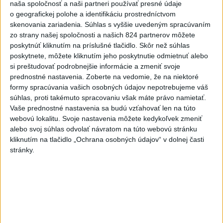
naša spoločnosť a naši partneri používať presné údaje
Tarabom o pomoci na Dunaji
o geografickej polohe a identifikáciu prostredníctvom
skenovania zariadenia. Súhlas s vyššie uvedeným spracúvaním
TEPLOTNÝ REKORD NA SLOVENSKU:
zo strany našej spoločnosti a našich 824 partnerov môžete
poskytnúť kliknutím na príslušné tlačidlo. Skôr než súhlas
Padol v Kamenici nad Hronom
poskytnete, môžete kliknutím jeho poskytnutie odmietnuť alebo
si preštudovať podrobnejšie informácie a zmeniť svoje
Filip Kuffa tvrdí, že eurokomisia mu
prednostné nastavenia.
Zoberte na vedomie, že na niektoré
dala za pravdu pri zonácii
formy spracúvania vašich osobných údajov nepotrebujeme váš
súhlas, proti takémuto spracovaniu však máte právo namietať.
Vaše prednostné nastavenia sa budú vzťahovať len na túto
webovú lokalitu. Svoje nastavenia môžete kedykoľvek zmeniť
Správy
alebo svoj súhlas odvolať návratom na túto webovú stránku
kliknutím na tlačidlo „Ochrana osobných údajov“ v dolnej časti
stránky.