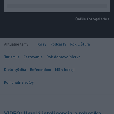
Ďalšie fotogalérie
>
Aktuálne témy:
Kvízy
Podcasty
Rok Ľ.Štúra
Turizmus
Cestovanie
Rok dobrovoľníctva
Dielo týždňa
Referendum
MS v hokeji
Komunálne voľby
VIDEO: Umelá inteligencia a robotika