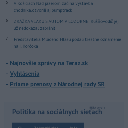
5
V Košiciach Nad jazerom začína výstavba
chodníka,otvorili aj pumptrack
6
ZRÁŽKA VLAKU S AUTOM V LOZORNE: Rušňovodič jej
už nedokázal zabrániť
7
Predstavitelia Mladého Hlasu podali trestné oznámenie
na I. Korčoka
Najnovšie správy na Teraz.sk
Vyhlásenia
Priame prenosy z Národnej rady SR
Politika na sociálnych sieťach