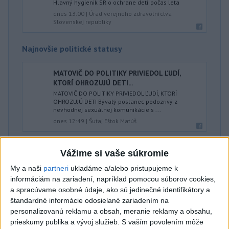
Hlavný hygienik SR o ochrane detí počas leta
dnes 13:00
|
Úrad verejného zdravotníctva
Slovenskej republiky
Najnovšie politické statusy
MATOVIČ DO POLITIKY PRIVIEDOL ĽUDÍ,
KTORÍ OHROZUJÚ DETI...
MATOVIČ DO POLITIKY PRIVIEDOL ĽUDÍ, KTORÍ
OHROZUJÚ DETI Bývalý poslanec podozrivý z
nevhodnej sexuálnej komunikácie s ...
dnes 12:49
|
Šutaj Eštok Matúš
Vážime si vaše súkromie
Neprehliadnite
My a naši
partneri
ukladáme a/alebo pristupujeme k
informáciám na zariadení, napríklad pomocou súborov cookies,
NOVÝ DOMOV: Medveď Artur z
a spracúvame osobné údaje, ako sú jedinečné identifikátory a
košickej zoo odchádza za hranice
štandardné informácie odosielané zariadením na
personalizovanú reklamu a obsah, meranie reklamy a obsahu,
prieskumy publika a vývoj služieb.
S vaším povolením môže
Orbánová telefonovala s Blanárom a