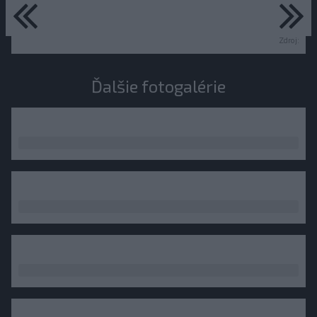
predchádzajúce
ďa
Zdroj:
Ďalšie fotogalérie