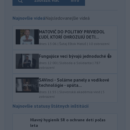
Zobraziť viac
Info
Najnovšie videá
Najsledovanejšie videá
MATOVIČ DO POLITIKY PRIVIEDOL
ĽUDÍ, KTORÍ OHROZUJÚ DETI...
dnes 13:06
|
Šutaj Eštok Matúš
|
10
zobrazení
Fungujúce veci bývajú jednoduché 👍
dnes 12:00
|
Sloboda a Solidarita
|
787
zobrazení
SAVinci - Solárne panely a vodíkové
technológie - upúta...
dnes 11:55
|
Slovenská akadémia vied
|
5
zobrazení
Najnovšie statusy štátnych inštitúcií
Hlavný hygienik SR o ochrane detí počas
leta