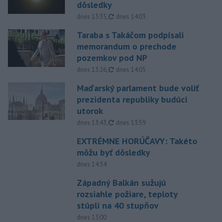
dôsledky
aktualizované
dnes 13:35
,
dnes 14:03
Taraba s Takáčom podpísali
memorandum o prechode
pozemkov pod NP
aktualizované
dnes 13:26
,
dnes 14:05
Maďarský parlament bude voliť
prezidenta republiky budúci
utorok
aktualizované
dnes 13:43
,
dnes 13:59
EXTRÉMNE HORÚČAVY: Takéto
môžu byť dôsledky
dnes 14:34
Západný Balkán sužujú
rozsiahle požiare, teploty
stúpli na 40 stupňov
dnes 13:00