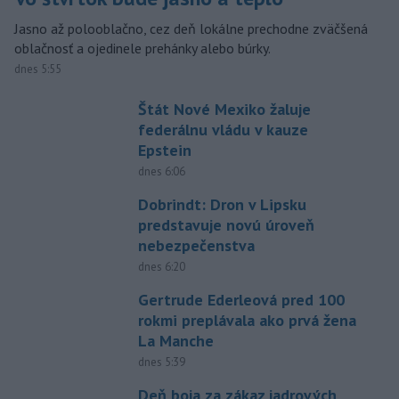
Jasno až polooblačno, cez deň lokálne prechodne zväčšená
oblačnosť a ojedinele prehánky alebo búrky.
dnes 5:55
Štát Nové Mexiko žaluje
federálnu vládu v kauze
Epstein
dnes 6:06
Dobrindt: Dron v Lipsku
predstavuje novú úroveň
nebezpečenstva
dnes 6:20
Gertrude Ederleová pred 100
rokmi preplávala ako prvá žena
La Manche
dnes 5:39
Deň boja za zákaz jadrových