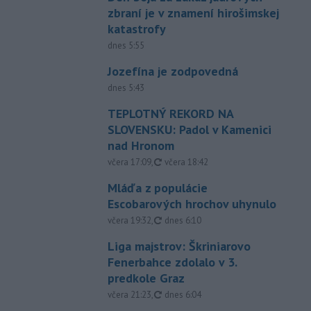
zbraní je v znamení hirošimskej
katastrofy
dnes 5:55
Jozefína je zodpovedná
dnes 5:43
TEPLOTNÝ REKORD NA
SLOVENSKU: Padol v Kamenici
nad Hronom
aktualizované
včera 17:09
,
včera 18:42
Mláďa z populácie
Escobarových hrochov uhynulo
aktualizované
včera 19:32
,
dnes 6:10
Liga majstrov: Škriniarovo
Fenerbahce zdolalo v 3.
predkole Graz
aktualizované
včera 21:23
,
dnes 6:04