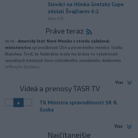
Slováci na Hlinka Gretzky Cupe
zdolali Švajčiarov 6:2
dnes 6:01
Práve teraz
-
Americký štát Nové Mexiko v stredu zažaloval
06:06
ministerstvo
spravodlivosti USA a povereného ministra Todda
Blanchea. Tvrdí, že federálne úrady mu bránia vo vyšetrovaní
sexuálnych trestných činov odsúdeného sexuálneho delikventa
Jeffreyho Epsteina.
Viac
Videá a prenosy TASR TV
TK Ministra spravodlivosti SR B.
Suska
Viac
Najčítanejšie