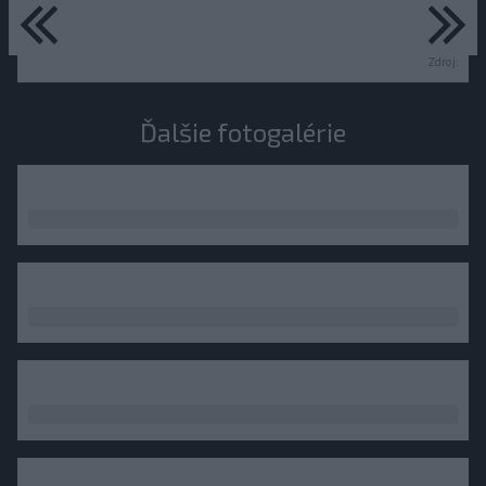
predchádzajúce
ďa
Zdroj:
Ďalšie fotogalérie