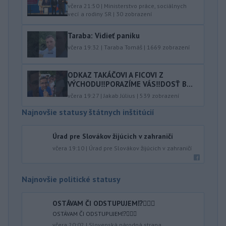
včera 21:50
|
Ministerstvo práce, sociálnych
vecí a rodiny SR
|
30
zobrazení
Taraba: Vidieť paniku
včera 19:32
|
Taraba Tomáš
|
1669
zobrazení
ODKAZ TAKÁČOVI A FICOVI Z
VÝCHODU‼️PORAZÍME VÁS‼️DOSŤ B...
včera 19:27
|
Jakab Július
|
539
zobrazení
Najnovšie statusy štátnych inštitúcií
Úrad pre Slovákov žijúcich v zahraničí
včera 19:10
|
Úrad pre Slovákov žijúcich v zahraničí
Najnovšie politické statusy
OSTÁVAM ČI ODSTUPUJEM⁉️🤷🏻‍♂️
OSTÁVAM ČI ODSTUPUJEM⁉️🤷🏻‍♂️
včera 20:02
|
Slovenská národná strana