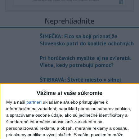
Neprehliadnite
ŠIMEČKA: Fico sa bojí priznať,že
Slovensko patrí do koalície ochotných
Pri horúčavách myslite aj na zvieratá.
Viete, kedy potrebujú pomoc?
ŠTIBRAVÁ: Štvrté miesto v silnej
svetovej konkurencii je výborné
Vážime si vaše súkromie
Slovensko trápi sucho: V prírode sa
My a naši
partneri
ukladáme a/alebo pristupujeme k
prejavuje viacerými spôsobmi
informáciám na zariadení, napríklad pomocou súborov cookies,
a spracúvame osobné údaje, ako sú jedinečné identifikátory a
štandardné informácie odosielané zariadením na
personalizovanú reklamu a obsah, meranie reklamy a obsahu,
Správy
prieskumy publika a vývoj služieb.
S vaším povolením môže