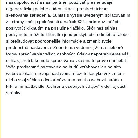
naša spoločnosť a naši partneri používať presné údaje
o geografickej polohe a identifikáciu prostredníctvom
skenovania zariadenia. Súhlas s vyššie uvedeným spracúvaním
zo strany našej spoločnosti a našich 824 partnerov môžete
poskytnúť kliknutím na príslušné tlačidlo. Skôr než súhlas
poskytnete, môžete kliknutím jeho poskytnutie odmietnuť alebo
si preštudovať podrobnejšie informácie a zmeniť svoje
prednostné nastavenia.
Zoberte na vedomie, že na niektoré
formy spracúvania vašich osobných údajov nepotrebujeme váš
súhlas, proti takémuto spracovaniu však máte právo namietať.
Vaše prednostné nastavenia sa budú vzťahovať len na túto
webovú lokalitu. Svoje nastavenia môžete kedykoľvek zmeniť
alebo svoj súhlas odvolať návratom na túto webovú stránku
kliknutím na tlačidlo „Ochrana osobných údajov“ v dolnej časti
stránky.
Štát Nové Mexiko žaluje federálnu
vládu v kauze Epstein
Tvrdí, že federálne úrady mu bránia vo vyšetrovaní sexuálnych
trestných činov odsúdeného sexuálneho delikventa Jeffreyho