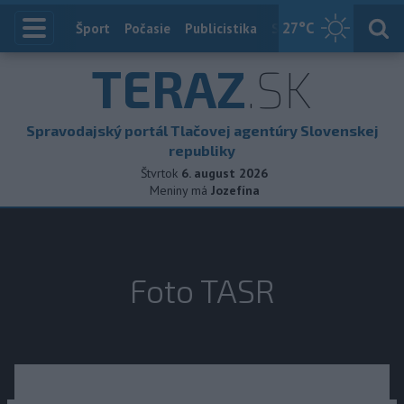
27
°C
Index
Šport
Počasie
Publicistika
Slovensko
Zahranič
TERAZ
.SK
Spravodajský portál Tlačovej agentúry Slovenskej
republiky
Štvrtok
6. august 2026
Meniny má
Jozefína
Foto TASR