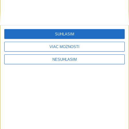
SÚHLASÍM
VIAC MOŽNOSTÍ
NESÚHLASÍM
....