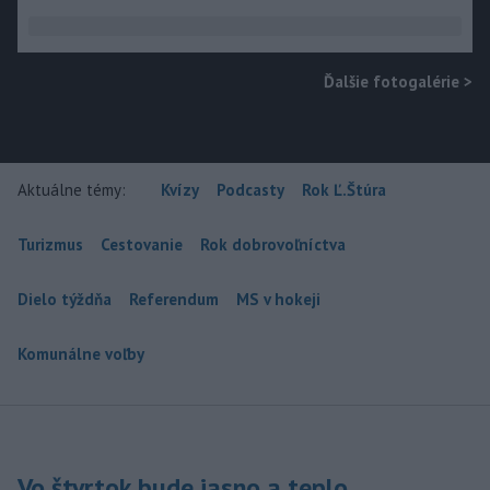
Ďalšie fotogalérie
>
Aktuálne témy:
Kvízy
Podcasty
Rok Ľ.Štúra
Turizmus
Cestovanie
Rok dobrovoľníctva
Dielo týždňa
Referendum
MS v hokeji
Komunálne voľby
Vo štvrtok bude jasno a teplo