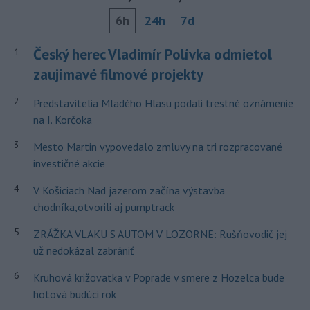
6h
24h
7d
Český herec Vladimír Polívka odmietol
1
zaujímavé filmové projekty
2
Predstavitelia Mladého Hlasu podali trestné oznámenie
na I. Korčoka
3
Mesto Martin vypovedalo zmluvy na tri rozpracované
investičné akcie
4
V Košiciach Nad jazerom začína výstavba
chodníka,otvorili aj pumptrack
5
ZRÁŽKA VLAKU S AUTOM V LOZORNE: Rušňovodič jej
už nedokázal zabrániť
6
Kruhová križovatka v Poprade v smere z Hozelca bude
hotová budúci rok