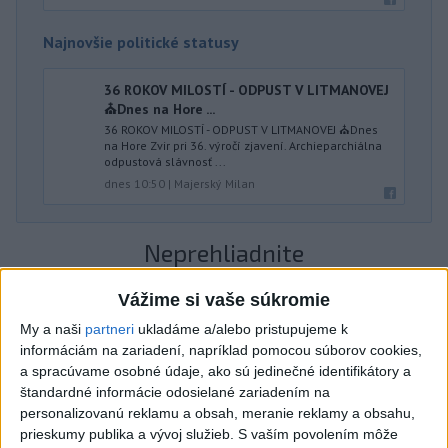
Najnovšie politické statusy
36 ROKOV MILOSTÍ - ODPUST V LITMANOVEJ
⛪️Dnes na Hore ...
36 ROKOV MILOSTÍ - ODPUST V LITMANOVEJ ⛪️Dnes
na Hore Zvir pri 36. výročí zjavení. Archieparchiálna
odpustová slávnosť ...
dnes 10:50
|
Majerský Milan
Neprehliadnite
Vážime si vaše súkromie
J. Božik: Financovanie samospráv nie
je ich jediný problém
My a naši
partneri
ukladáme a/alebo pristupujeme k
informáciám na zariadení, napríklad pomocou súborov cookies,
a spracúvame osobné údaje, ako sú jedinečné identifikátory a
OTESTUJTE SA: Rozumiete
štandardné informácie odosielané zariadením na
slovenským nárečiam? Tieto slová vás
personalizovanú reklamu a obsah, meranie reklamy a obsahu,
potrápia
prieskumy publika a vývoj služieb.
S vaším povolením môže