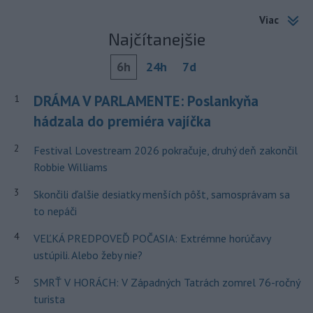
Viac
Najčítanejšie
6h
24h
7d
DRÁMA V PARLAMENTE: Poslankyňa
1
hádzala do premiéra vajíčka
2
Festival Lovestream 2026 pokračuje, druhý deň zakončil
Robbie Williams
3
Skončili ďalšie desiatky menších pôšt, samosprávam sa
to nepáči
4
VEĽKÁ PREDPOVEĎ POČASIA: Extrémne horúčavy
ustúpili. Alebo žeby nie?
5
SMRŤ V HORÁCH: V Západných Tatrách zomrel 76-ročný
turista