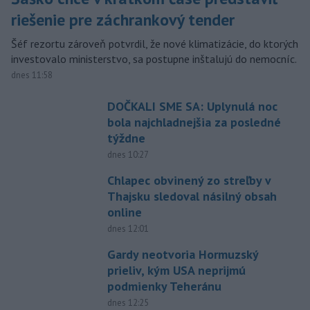
riešenie pre záchrankový tender
Šéf rezortu zároveň potvrdil, že nové klimatizácie, do ktorých
investovalo ministerstvo, sa postupne inštalujú do nemocníc.
dnes 11:58
DOČKALI SME SA: Uplynulá noc
bola najchladnejšia za posledné
týždne
dnes 10:27
Chlapec obvinený zo streľby v
Thajsku sledoval násilný obsah
online
dnes 12:01
Gardy neotvoria Hormuzský
prieliv, kým USA neprijmú
podmienky Teheránu
dnes 12:25