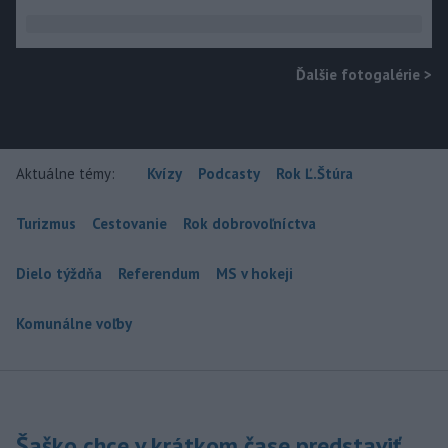
Ďalšie fotogalérie
>
Aktuálne témy:
Kvízy
Podcasty
Rok Ľ.Štúra
Turizmus
Cestovanie
Rok dobrovoľníctva
Dielo týždňa
Referendum
MS v hokeji
Komunálne voľby
Šaško chce v krátkom čase predstaviť