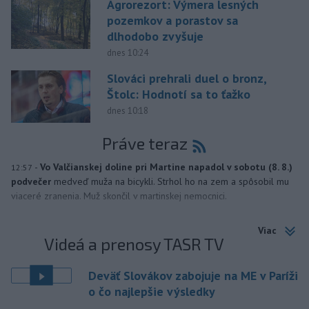
Agrorezort: Výmera lesných
pozemkov a porastov sa
dlhodobo zvyšuje
dnes 10:24
Slováci prehrali duel o bronz,
Štolc: Hodnotí sa to ťažko
dnes 10:18
Práve teraz
-
Vo Valčianskej doline pri Martine napadol v sobotu (8. 8.)
12:57
podvečer
medveď muža na bicykli. Strhol ho na zem a spôsobil mu
viaceré zranenia. Muž skončil v martinskej nemocnici.
Viac
Videá a prenosy TASR TV
Deväť Slovákov zabojuje na ME v Paríži
o čo najlepšie výsledky