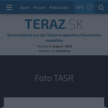
30
°C
Index
Šport
Počasie
Publicistika
Slovensko
Zahranič
TERAZ
.SK
Spravodajský portál Tlačovej agentúry Slovenskej
republiky
Nedela
9. august 2026
Meniny má
Ľubomíra
Foto TASR