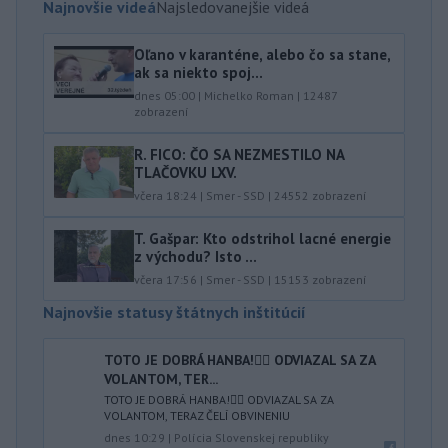
Najnovšie videá
Najsledovanejšie videá
Oľano v karanténe, alebo čo sa stane,
ak sa niekto spoj...
dnes 05:00
|
Michelko Roman
|
12487
zobrazení
R. FICO: ČO SA NEZMESTILO NA
TLAČOVKU LXV.
včera 18:24
|
Smer - SSD
|
24552
zobrazení
T. Gašpar: Kto odstrihol lacné energie
z východu? Isto ...
včera 17:56
|
Smer - SSD
|
15153
zobrazení
Najnovšie statusy štátnych inštitúcií
TOTO JE DOBRÁ HANBA!🤦‍♂️ ODVIAZAL SA ZA
VOLANTOM, TER...
TOTO JE DOBRÁ HANBA!🤦‍♂️ ODVIAZAL SA ZA
VOLANTOM, TERAZ ČELÍ OBVINENIU
dnes 10:29
|
Polícia Slovenskej republiky