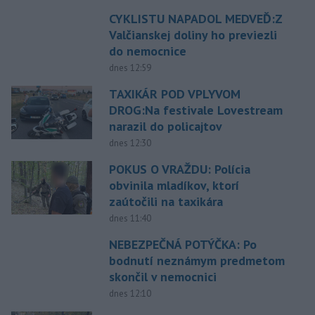
CYKLISTU NAPADOL MEDVEĎ:Z
Valčianskej doliny ho previezli
do nemocnice
dnes 12:59
TAXIKÁR POD VPLYVOM
DROG:Na festivale Lovestream
narazil do policajtov
dnes 12:30
POKUS O VRAŽDU: Polícia
obvinila mladíkov, ktorí
zaútočili na taxikára
dnes 11:40
NEBEZPEČNÁ POTÝČKA: Po
bodnutí neznámym predmetom
skončil v nemocnici
dnes 12:10