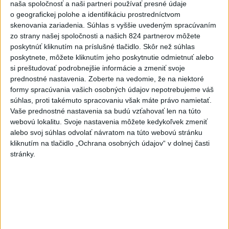
naša spoločnosť a naši partneri používať presné údaje
VEĽKÁ PREDPOVEĎ POČASIA:
o geografickej polohe a identifikáciu prostredníctvom
skenovania zariadenia. Súhlas s vyššie uvedeným spracúvaním
Extrémne horúčavy ustúpili. Alebo
zo strany našej spoločnosti a našich 824 partnerov môžete
žeby nie?
poskytnúť kliknutím na príslušné tlačidlo. Skôr než súhlas
poskytnete, môžete kliknutím jeho poskytnutie odmietnuť alebo
HRABKO o výhode
si preštudovať podrobnejšie informácie a zmeniť svoje
Majerského:Mazurek a Laššáková majú
prednostné nastavenia.
Zoberte na vedomie, že na niektoré
rovnakých voličov
formy spracúvania vašich osobných údajov nepotrebujeme váš
súhlas, proti takémuto spracovaniu však máte právo namietať.
Vaše prednostné nastavenia sa budú vzťahovať len na túto
Správy
webovú lokalitu. Svoje nastavenia môžete kedykoľvek zmeniť
alebo svoj súhlas odvolať návratom na túto webovú stránku
kliknutím na tlačidlo „Ochrana osobných údajov“ v dolnej časti
stránky.