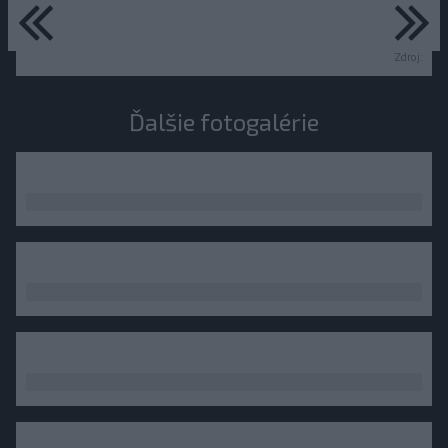
predchádzajúce
ďa
Zdroj:
Ďalšie fotogalérie