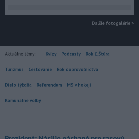
Ďalšie fotogalérie
>
Aktuálne témy:
Kvízy
Podcasty
Rok Ľ.Štúra
Turizmus
Cestovanie
Rok dobrovoľníctva
Dielo týždňa
Referendum
MS v hokeji
Komunálne voľby
Prezident: Násilie páchané pre rasovú