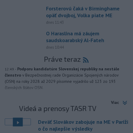
Forsterovú čaká v Birminghame
opäť dvojboj, Volka piate ME
dnes 11:43
O Haraslína má záujem
saudskoarabský Al-Fateh
dnes 10:44
Práve teraz
-
Podporu kandidatúre Slovenskej republiky na nestále
12:49
členstvo
v Bezpečnostnej rade Organizácie Spojených národov
(OSN) na roky 2028 až 2029 písomne vyjadrilo už 123 zo 193
členských štátov OSN.
Viac
Videá a prenosy TASR TV
Deväť Slovákov zabojuje na ME v Paríži
o čo najlepšie výsledky