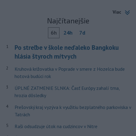
Viac
Najčítanejšie
6h
24h
7d
Po streľbe v škole neďaleko Bangkoku
1
hlásia štyroch mŕtvych
2
Kruhová križovatka v Poprade v smere z Hozelca bude
hotová budúci rok
3
ÚPLNÉ ZATMENIE SLNKA: Časť Európy zahalí tma,
hrozia dôsledky
4
Prešovský kraj vyzýva k využitiu bezplatného parkoviska v
Tatrách
5
Raši odsudzuje útok na cudzincov v Nitre