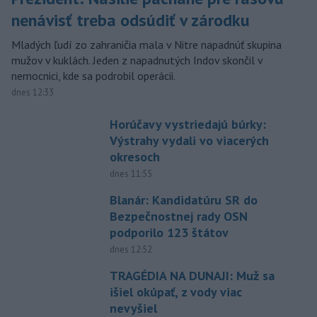
nenávisť treba odsúdiť v zárodku
Mladých ľudí zo zahraničia mala v Nitre napadnúť skupina
mužov v kuklách. Jeden z napadnutých Indov skončil v
nemocnici, kde sa podrobil operácii.
dnes 12:33
Horúčavy vystriedajú búrky:
Výstrahy vydali vo viacerých
okresoch
dnes 11:55
Blanár: Kandidatúru SR do
Bezpečnostnej rady OSN
podporilo 123 štátov
dnes 12:52
TRAGÉDIA NA DUNAJI: Muž sa
išiel okúpať, z vody viac
nevyšiel