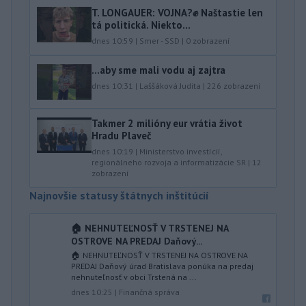
T. LONGAUER: VOJNA?✊ Naštastie len
tá politická. Niekto...
dnes 10:59
|
Smer - SSD
|
0
zobrazení
...aby sme mali vodu aj zajtra
dnes 10:31
|
Laššáková Judita
|
226
zobrazení
Takmer 2 milióny eur vrátia život
Hradu Plaveč
dnes 10:19
|
Ministerstvo investícií,
regionálneho rozvoja a informatizácie SR
|
12
zobrazení
Najnovšie statusy štátnych inštitúcií
🏠 NEHNUTEĽNOSŤ V TRSTENEJ NA
OSTROVE NA PREDAJ Daňový...
🏠 NEHNUTEĽNOSŤ V TRSTENEJ NA OSTROVE NA
PREDAJ Daňový úrad Bratislava ponúka na predaj
nehnuteľnosť v obci Trstená na ...
dnes 10:25
|
Finančná správa