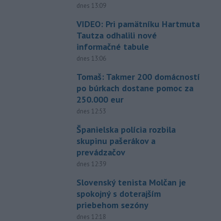
dnes 13:09
VIDEO: Pri pamätníku Hartmuta
Tautza odhalili nové
informačné tabule
dnes 13:06
Tomaš: Takmer 200 domácností
po búrkach dostane pomoc za
250.000 eur
dnes 12:53
Španielska polícia rozbila
skupinu pašerákov a
prevádzačov
dnes 12:39
Slovenský tenista Molčan je
spokojný s doterajším
priebehom sezóny
dnes 12:18