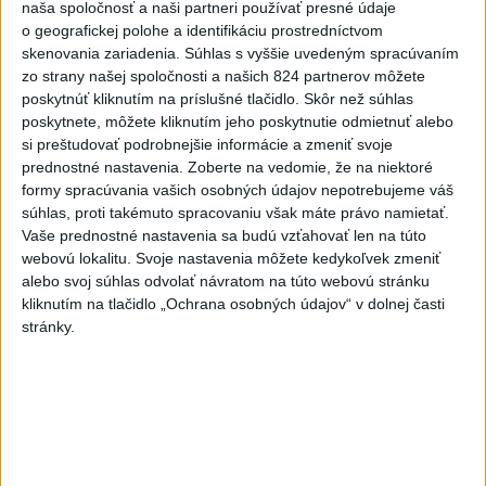
naša spoločnosť a naši partneri používať presné údaje
VIDEO: Umelá inteligencia a robotika
o geografickej polohe a identifikáciu prostredníctvom
pomáhajú už aj záchranárom
skenovania zariadenia. Súhlas s vyššie uvedeným spracúvaním
zo strany našej spoločnosti a našich 824 partnerov môžete
poskytnúť kliknutím na príslušné tlačidlo. Skôr než súhlas
poskytnete, môžete kliknutím jeho poskytnutie odmietnuť alebo
Správy
si preštudovať podrobnejšie informácie a zmeniť svoje
prednostné nastavenia.
Zoberte na vedomie, že na niektoré
formy spracúvania vašich osobných údajov nepotrebujeme váš
súhlas, proti takémuto spracovaniu však máte právo namietať.
Vaše prednostné nastavenia sa budú vzťahovať len na túto
webovú lokalitu. Svoje nastavenia môžete kedykoľvek zmeniť
alebo svoj súhlas odvolať návratom na túto webovú stránku
kliknutím na tlačidlo „Ochrana osobných údajov“ v dolnej časti
stránky.