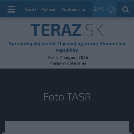
31
°C
Index
Šport
Počasie
Publicistika
Slovensko
Zahranič
TERAZ
.SK
Spravodajský portál Tlačovej agentúry Slovenskej
republiky
Piatok
7. august 2026
Meniny má
Štefánia
Foto TASR