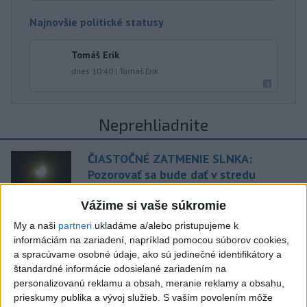
Najnovšie politické statusy
Tomáš Erik
dnes 10:40
|
Tomáš Erik
Neprehliadnite
ČIASTOČNÉ ZATMENIE SLNKA:
Pozorovať sa bude dať v stredu
Vážime si vaše súkromie
ĎALŠÍ TEPLOTNÝ REKORD: Tentoraz
My a naši
partneri
ukladáme a/alebo pristupujeme k
padol v Dolných Plachtinciach
informáciám na zariadení, napríklad pomocou súborov cookies,
a spracúvame osobné údaje, ako sú jedinečné identifikátory a
V Budapešti opäť padol teplotný
štandardné informácie odosielané zariadením na
rekord, tretí za päť týždňov
personalizovanú reklamu a obsah, meranie reklamy a obsahu,
prieskumy publika a vývoj služieb.
S vaším povolením môže