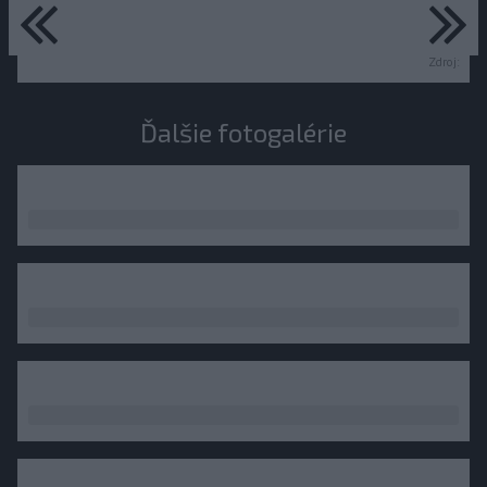
predchádzajúce
ďa
Zdroj:
Ďalšie fotogalérie