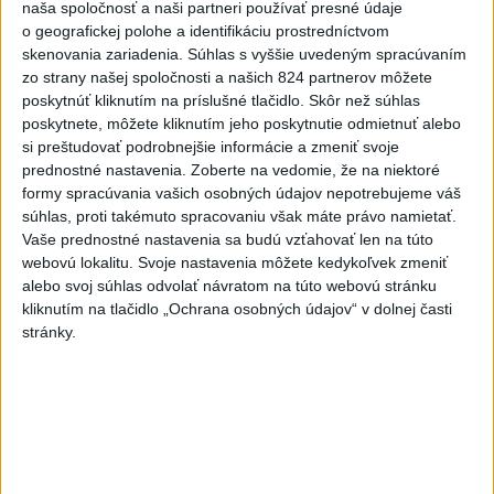
Extrémne horúčavy ustúpili. Alebo
naša spoločnosť a naši partneri používať presné údaje
žeby nie?
o geografickej polohe a identifikáciu prostredníctvom
skenovania zariadenia. Súhlas s vyššie uvedeným spracúvaním
zo strany našej spoločnosti a našich 824 partnerov môžete
HRABKO o výhode
poskytnúť kliknutím na príslušné tlačidlo. Skôr než súhlas
Majerského:Mazurek a Laššáková majú
poskytnete, môžete kliknutím jeho poskytnutie odmietnuť alebo
rovnakých voličov
si preštudovať podrobnejšie informácie a zmeniť svoje
prednostné nastavenia.
Zoberte na vedomie, že na niektoré
formy spracúvania vašich osobných údajov nepotrebujeme váš
Správy
súhlas, proti takémuto spracovaniu však máte právo namietať.
Vaše prednostné nastavenia sa budú vzťahovať len na túto
webovú lokalitu. Svoje nastavenia môžete kedykoľvek zmeniť
alebo svoj súhlas odvolať návratom na túto webovú stránku
kliknutím na tlačidlo „Ochrana osobných údajov“ v dolnej časti
stránky.