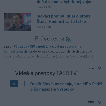
deň útokom v hybridnej vojne
dnes 14:30
Slováci prehrali duel o bronz,
Štolc: Hodnotí sa to ťažko
dnes 10:18
Práve teraz
-
Pápež Lev XIV. v nedeľu vyzval na vytvorenie
14:30
humanitárnych
koridorov pre civilistov zasiahnutých vojnou v
Sudáne, v ktorej zahynuli desaťtisíce ľudí a milióny sú vysídlené.
Viac
Videá a prenosy TASR TV
Deväť Slovákov zabojuje na ME v Paríži
o čo najlepšie výsledky
Viac