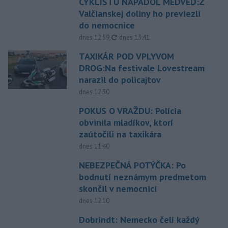
CYKLISTU NAPADOL MEDVEĎ:Z
Valčianskej doliny ho previezli
do nemocnice
aktualizované
dnes 12:59
,
dnes 13:41
TAXIKÁR POD VPLYVOM
DROG:Na festivale Lovestream
narazil do policajtov
dnes 12:30
POKUS O VRAŽDU: Polícia
obvinila mladíkov, ktorí
zaútočili na taxikára
dnes 11:40
NEBEZPEČNÁ POTÝČKA: Po
bodnutí neznámym predmetom
skončil v nemocnici
dnes 12:10
Dobrindt: Nemecko čelí každý