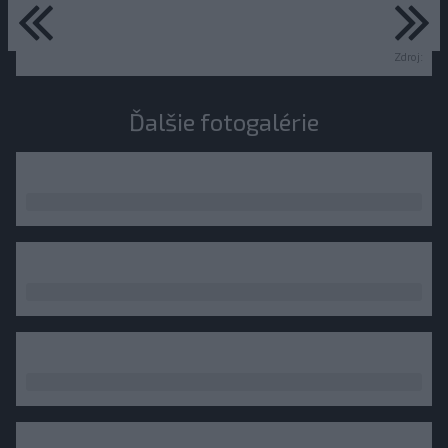
predchádzajúce
ďa
Zdroj:
Ďalšie fotogalérie