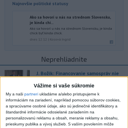
Najnovšie politické statusy
Ako sa hovorí u nás na strednom Slovensku,
je kinda chi...
Ako sa hovorí u nás na strednom Slovensku, je kinda
chick byť kinda chick.
dnes 12:12
|
Kosová Ingrid
Neprehliadnite
J. Božik: Financovanie samospráv nie
je ich jediný problém
Vážime si vaše súkromie
My a naši
partneri
ukladáme a/alebo pristupujeme k
OTESTUJTE SA: Rozumiete
informáciám na zariadení, napríklad pomocou súborov cookies,
slovenským nárečiam? Tieto slová vás
a spracúvame osobné údaje, ako sú jedinečné identifikátory a
potrápia
štandardné informácie odosielané zariadením na
personalizovanú reklamu a obsah, meranie reklamy a obsahu,
VEĽKÁ PREDPOVEĎ POČASIA:
prieskumy publika a vývoj služieb.
S vaším povolením môže