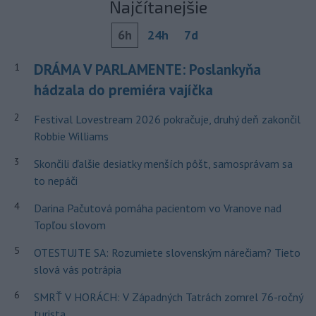
Najčítanejšie
6h
24h
7d
DRÁMA V PARLAMENTE: Poslankyňa
1
hádzala do premiéra vajíčka
2
Festival Lovestream 2026 pokračuje, druhý deň zakončil
Robbie Williams
3
Skončili ďalšie desiatky menších pôšt, samosprávam sa
to nepáči
4
Darina Pačutová pomáha pacientom vo Vranove nad
Topľou slovom
5
OTESTUJTE SA: Rozumiete slovenským nárečiam? Tieto
slová vás potrápia
6
SMRŤ V HORÁCH: V Západných Tatrách zomrel 76-ročný
turista