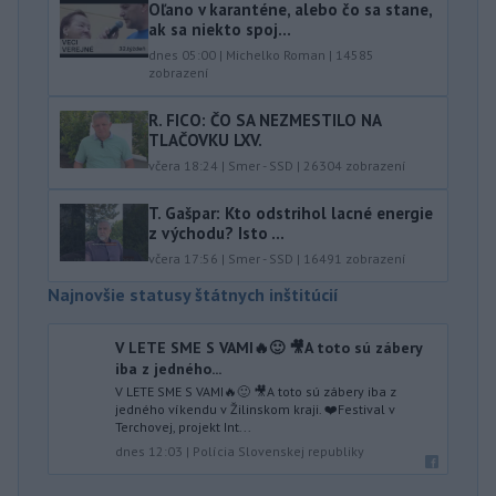
Oľano v karanténe, alebo čo sa stane,
ak sa niekto spoj...
dnes 05:00
|
Michelko Roman
|
14585
zobrazení
R. FICO: ČO SA NEZMESTILO NA
TLAČOVKU LXV.
včera 18:24
|
Smer - SSD
|
26304
zobrazení
T. Gašpar: Kto odstrihol lacné energie
z východu? Isto ...
včera 17:56
|
Smer - SSD
|
16491
zobrazení
Najnovšie statusy štátnych inštitúcií
V LETE SME S VAMI🔥🙂 🎥A toto sú zábery
iba z jedného...
V LETE SME S VAMI🔥🙂 🎥A toto sú zábery iba z
jedného víkendu v Žilinskom kraji. ❤️Festival v
Terchovej, projekt Int...
dnes 12:03
|
Polícia Slovenskej republiky