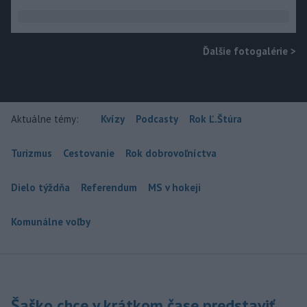
Ďalšie fotogalérie
>
Aktuálne témy:
Kvízy
Podcasty
Rok Ľ.Štúra
Turizmus
Cestovanie
Rok dobrovoľníctva
Dielo týždňa
Referendum
MS v hokeji
Komunálne voľby
Šaško chce v krátkom čase predstaviť