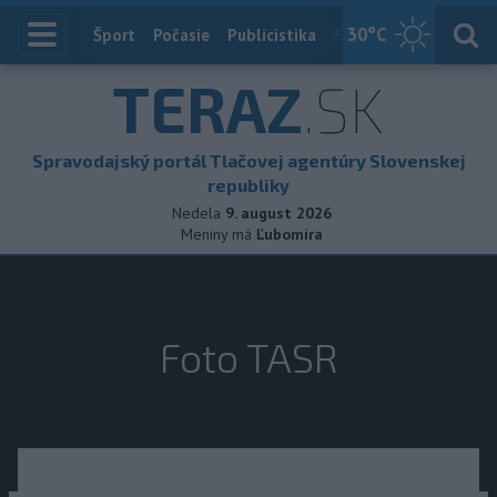
30
°C
Index
Šport
Počasie
Publicistika
Slovensko
Zahranič
TERAZ
.SK
Spravodajský portál Tlačovej agentúry Slovenskej
republiky
Nedela
9. august 2026
Meniny má
Ľubomíra
Foto TASR