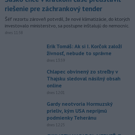
riešenie pre záchrankový tender
Šéf rezortu zároveň potvrdil, že nové klimatizácie, do ktorých
investovalo ministerstvo, sa postupne inštalujú do nemocníc.
dnes 11:58
Erik Tomáš: Ak si I. Korčok založí
živnosť, nebude to správne
dnes 13:59
Chlapec obvinený zo streľby v
Thajsku sledoval násilný obsah
online
dnes 12:01
Gardy neotvoria Hormuzský
prieliv, kým USA neprijmú
podmienky Teheránu
dnes 12:25