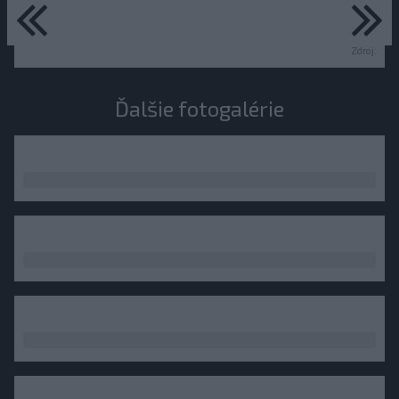
predchádzajúce
ďa
Zdroj:
Ďalšie fotogalérie