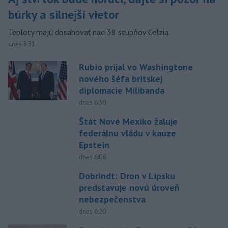
búrky a silnejší vietor
Teploty majú dosahovať nad 38 stupňov Celzia.
dnes 8:31
Rubio prijal vo Washingtone
nového šéfa britskej
diplomacie Milibanda
dnes 6:30
Štát Nové Mexiko žaluje
federálnu vládu v kauze
Epstein
dnes 6:06
Dobrindt: Dron v Lipsku
predstavuje novú úroveň
nebezpečenstva
dnes 6:20