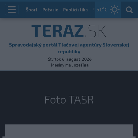
31
°C
Index
Šport
Počasie
Publicistika
Slovensko
Zahranič
TERAZ
.SK
Spravodajský portál Tlačovej agentúry Slovenskej
republiky
Štvrtok
6. august 2026
Meniny má
Jozefína
Foto TASR