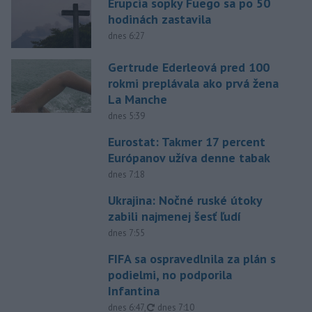
Erupcia sopky Fuego sa po 50
hodinách zastavila
dnes 6:27
Gertrude Ederleová pred 100
rokmi preplávala ako prvá žena
La Manche
dnes 5:39
Eurostat: Takmer 17 percent
Európanov užíva denne tabak
dnes 7:18
Ukrajina: Nočné ruské útoky
zabili najmenej šesť ľudí
dnes 7:55
FIFA sa ospravedlnila za plán s
podielmi, no podporila
Infantina
aktualizované
dnes 6:47
,
dnes 7:10