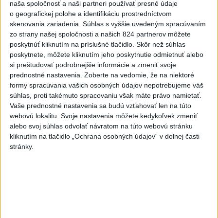
ŠTIBRAVÁ: Štvrté miesto v silnej
naša spoločnosť a naši partneri používať presné údaje
svetovej konkurencii je výborné
o geografickej polohe a identifikáciu prostredníctvom
skenovania zariadenia. Súhlas s vyššie uvedeným spracúvaním
zo strany našej spoločnosti a našich 824 partnerov môžete
poskytnúť kliknutím na príslušné tlačidlo. Skôr než súhlas
Správy
poskytnete, môžete kliknutím jeho poskytnutie odmietnuť alebo
si preštudovať podrobnejšie informácie a zmeniť svoje
prednostné nastavenia.
Zoberte na vedomie, že na niektoré
formy spracúvania vašich osobných údajov nepotrebujeme váš
súhlas, proti takémuto spracovaniu však máte právo namietať.
Vaše prednostné nastavenia sa budú vzťahovať len na túto
webovú lokalitu. Svoje nastavenia môžete kedykoľvek zmeniť
alebo svoj súhlas odvolať návratom na túto webovú stránku
kliknutím na tlačidlo „Ochrana osobných údajov“ v dolnej časti
stránky.