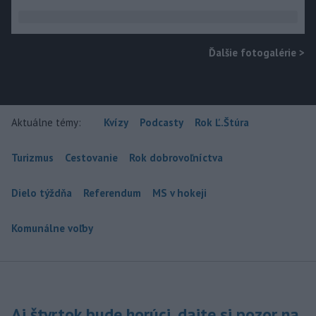
Ďalšie fotogalérie
>
Aktuálne témy:
Kvízy
Podcasty
Rok Ľ.Štúra
Turizmus
Cestovanie
Rok dobrovoľníctva
Dielo týždňa
Referendum
MS v hokeji
Komunálne voľby
Aj štvrtok bude horúci, dajte si pozor na