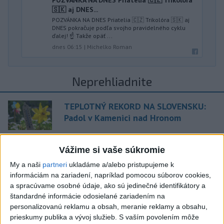
POZVÁNKA NA DNES Priatelia 🇨🇿 Trikolóra
🇸🇰 aj DNES...
POZVÁNKA NA DNES Priatelia 🇨🇿 Trikolóra 🇸🇰 aj
DNES pokračuje podľa svojho pravidelného cyklu
ďalej! ☝️ Takže opäť ...
dnes 06:15
|
Michelko Roman
Neprehliadnite
TEPLOTNÝ REKORD NA SLOVENSKU:
Padol v Kamenici nad Hronom
Filip Kuffa tvrdí, že eurokomisia mu
Vážime si vaše súkromie
dala za pravdu pri zonácii
My a naši
partneri
ukladáme a/alebo pristupujeme k
informáciám na zariadení, napríklad pomocou súborov cookies,
Pri horúčavách myslite aj na zvieratá.
a spracúvame osobné údaje, ako sú jedinečné identifikátory a
Viete, kedy potrebujú pomoc?
štandardné informácie odosielané zariadením na
personalizovanú reklamu a obsah, meranie reklamy a obsahu,
prieskumy publika a vývoj služieb.
S vaším povolením môže