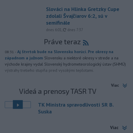
Slováci na Hlinka Gretzky Cupe
zdolali Švajčiarov 6:2, sú v
semifinále
aktualizované
dnes 6:01
,
dnes 7:37
Práve teraz
-
Aj štvrtok bude na Slovensku horúci. Pre okresy na
08:31
západnom a južnom
Slovensku a niektoré okresy v strede a na
východe krajiny vydal Slovenský hydrometeorologický ústav (SHMÚ)
výstrahy tretieho stupňa pred vysokými teplotami.
Viac
Videá a prenosy TASR TV
TK Ministra spravodlivosti SR B.
Suska
Viac