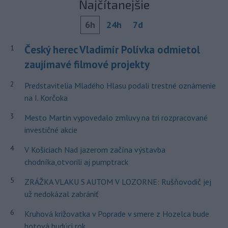
Najčítanejšie
6h
24h
7d
Český herec Vladimír Polívka odmietol
1
zaujímavé filmové projekty
2
Predstavitelia Mladého Hlasu podali trestné oznámenie
na I. Korčoka
3
Mesto Martin vypovedalo zmluvy na tri rozpracované
investičné akcie
4
V Košiciach Nad jazerom začína výstavba
chodníka,otvorili aj pumptrack
5
ZRÁŽKA VLAKU S AUTOM V LOZORNE: Rušňovodič jej
už nedokázal zabrániť
6
Kruhová križovatka v Poprade v smere z Hozelca bude
hotová budúci rok