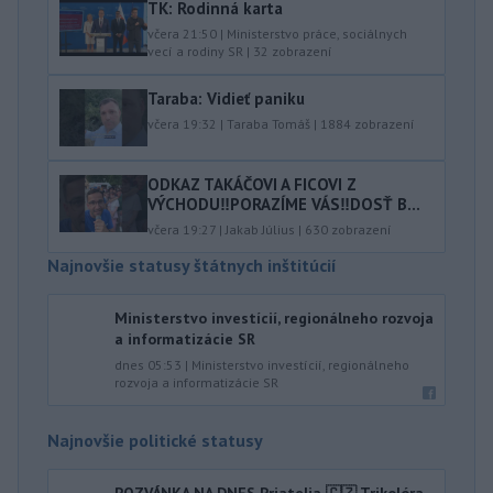
TK: Rodinná karta
včera 21:50
|
Ministerstvo práce, sociálnych
vecí a rodiny SR
|
32
zobrazení
Taraba: Vidieť paniku
včera 19:32
|
Taraba Tomáš
|
1884
zobrazení
ODKAZ TAKÁČOVI A FICOVI Z
VÝCHODU‼️PORAZÍME VÁS‼️DOSŤ B...
včera 19:27
|
Jakab Július
|
630
zobrazení
Najnovšie statusy štátnych inštitúcií
Ministerstvo investícií, regionálneho rozvoja
a informatizácie SR
dnes 05:53
|
Ministerstvo investícií, regionálneho
rozvoja a informatizácie SR
Najnovšie politické statusy