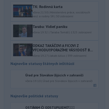
TK: Rodinná karta
včera 21:50
|
Ministerstvo práce, sociálnych
vecí a rodiny SR
|
30
zobrazení
Taraba: Vidieť paniku
včera 19:32
|
Taraba Tomáš
|
1325
zobrazení
ODKAZ TAKÁČOVI A FICOVI Z
VÝCHODU‼️PORAZÍME VÁS‼️DOSŤ B...
včera 19:27
|
Jakab Július
|
399
zobrazení
Najnovšie statusy štátnych inštitúcií
Úrad pre Slovákov žijúcich v zahraničí
včera 19:10
|
Úrad pre Slovákov žijúcich v zahraničí
Najnovšie politické statusy
OSTÁVAM ČI ODSTUPUJEM⁉️🤷🏻‍♂️