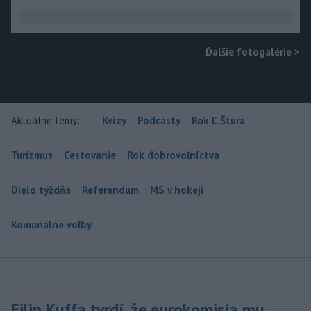
Ďalšie fotogalérie
>
Aktuálne témy:
Kvízy
Podcasty
Rok Ľ.Štúra
Turizmus
Cestovanie
Rok dobrovoľníctva
Dielo týždňa
Referendum
MS v hokeji
Komunálne voľby
Filip Kuffa tvrdí, že eurokomisia mu