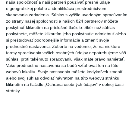
naša spoločnosť a naši partneri používať presné údaje
o geografickej polohe a identifikáciu prostredníctvom
Správy
skenovania zariadenia. Súhlas s vyššie uvedeným spracúvaním
zo strany našej spoločnosti a našich 824 partnerov môžete
poskytnúť kliknutím na príslušné tlačidlo. Skôr než súhlas
poskytnete, môžete kliknutím jeho poskytnutie odmietnuť alebo
si preštudovať podrobnejšie informácie a zmeniť svoje
prednostné nastavenia.
Zoberte na vedomie, že na niektoré
formy spracúvania vašich osobných údajov nepotrebujeme váš
súhlas, proti takémuto spracovaniu však máte právo namietať.
Vaše prednostné nastavenia sa budú vzťahovať len na túto
webovú lokalitu. Svoje nastavenia môžete kedykoľvek zmeniť
alebo svoj súhlas odvolať návratom na túto webovú stránku
kliknutím na tlačidlo „Ochrana osobných údajov“ v dolnej časti
stránky.
Filip Kuffa tvrdí, že eurokomisia mu