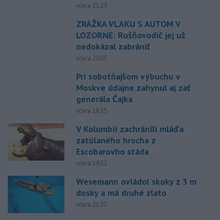
včera 21:29
ZRÁŽKA VLAKU S AUTOM V
LOZORNE: Rušňovodič jej už
nedokázal zabrániť
včera 20:05
Pri sobotňajšom výbuchu v
Moskve údajne zahynul aj zať
generála Čajka
včera 18:55
V Kolumbii zachránili mláďa
zatúlaného hrocha z
Escobarovho stáda
včera 19:32
Wesemann ovládol skoky z 3 m
dosky a má druhé zlato
včera 21:37