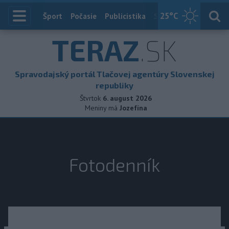
25
°C
Index
Šport
Počasie
Publicistika
Slovensko
Zahranič
TERAZ
.SK
Spravodajský portál Tlačovej agentúry Slovenskej
republiky
Štvrtok
6. august 2026
Meniny má
Jozefína
Fotodenník