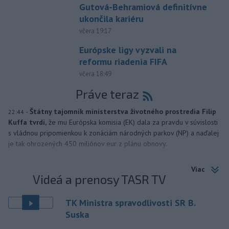
Gutová-Behramiová definitívne
ukončila kariéru
včera 19:17
Európske ligy vyzvali na
reformu riadenia FIFA
včera 18:49
Práve teraz
-
Štátny tajomník ministerstva životného prostredia Filip
22:44
Kuffa tvrdí,
že mu Európska komisia (EK) dala za pravdu v súvislosti
s vládnou pripomienkou k zonáciám národných parkov (NP) a naďalej
je tak ohrozených 450 miliónov eur z plánu obnovy.
Viac
Videá a prenosy TASR TV
TK Ministra spravodlivosti SR B.
Suska