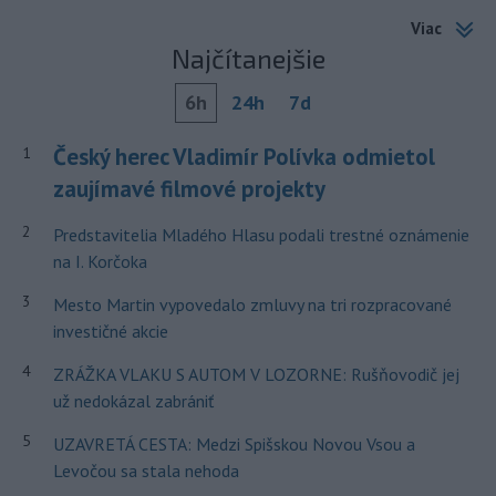
Viac
Najčítanejšie
6h
24h
7d
Český herec Vladimír Polívka odmietol
1
zaujímavé filmové projekty
2
Predstavitelia Mladého Hlasu podali trestné oznámenie
na I. Korčoka
3
Mesto Martin vypovedalo zmluvy na tri rozpracované
investičné akcie
4
ZRÁŽKA VLAKU S AUTOM V LOZORNE: Rušňovodič jej
už nedokázal zabrániť
5
UZAVRETÁ CESTA: Medzi Spišskou Novou Vsou a
Levočou sa stala nehoda