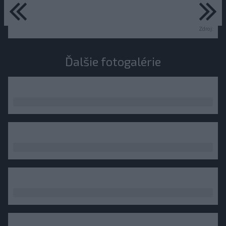
predchádzajúce
ďa
Zdroj:
Ďalšie fotogalérie