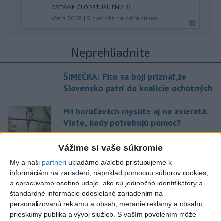
OSTÁVAM ČI ODSTUPUJEM⁉️🤷🏻‍♂️
včera 20:02
|
Slovenská národná strana
Neprehliadnite
ŠIMEČKA: Fico sa bojí priznať,že
Slovensko patrí do koalície ochotných
Pri horúčavách myslite aj na zvieratá.
Viete, kedy potrebujú pomoc?
Vážime si vaše súkromie
ŠTIBRAVÁ: Štvrté miesto v silnej
svetovej konkurencii je výborné
My a naši
partneri
ukladáme a/alebo pristupujeme k
informáciám na zariadení, napríklad pomocou súborov cookies,
a spracúvame osobné údaje, ako sú jedinečné identifikátory a
Slovensko trápi sucho: V prírode sa
štandardné informácie odosielané zariadením na
prejavuje viacerými spôsobmi
personalizovanú reklamu a obsah, meranie reklamy a obsahu,
prieskumy publika a vývoj služieb.
S vaším povolením môže