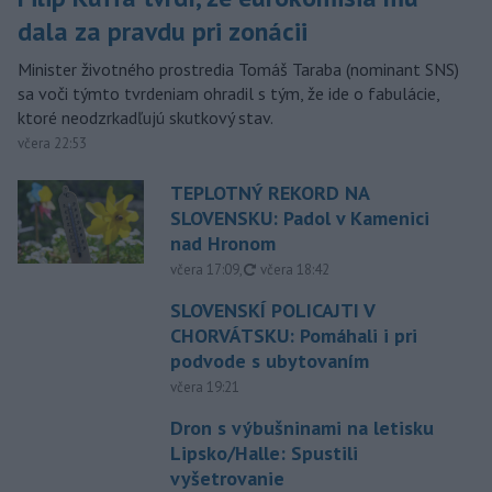
dala za pravdu pri zonácii
Minister životného prostredia Tomáš Taraba (nominant SNS)
sa voči týmto tvrdeniam ohradil s tým, že ide o fabulácie,
ktoré neodzrkadľujú skutkový stav.
včera 22:53
TEPLOTNÝ REKORD NA
SLOVENSKU: Padol v Kamenici
nad Hronom
aktualizované
včera 17:09
,
včera 18:42
SLOVENSKÍ POLICAJTI V
CHORVÁTSKU: Pomáhali i pri
podvode s ubytovaním
včera 19:21
Dron s výbušninami na letisku
Lipsko/Halle: Spustili
vyšetrovanie