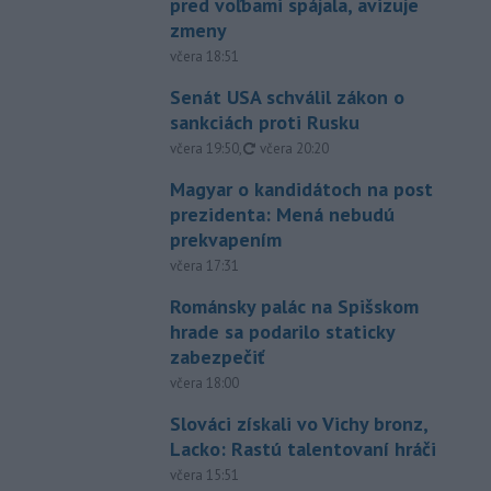
pred voľbami spájala, avizuje
zmeny
včera 18:51
Senát USA schválil zákon o
sankciách proti Rusku
aktualizované
včera 19:50
,
včera 20:20
Magyar o kandidátoch na post
prezidenta: Mená nebudú
prekvapením
včera 17:31
Románsky palác na Spišskom
hrade sa podarilo staticky
zabezpečiť
včera 18:00
Slováci získali vo Vichy bronz,
Lacko: Rastú talentovaní hráči
včera 15:51