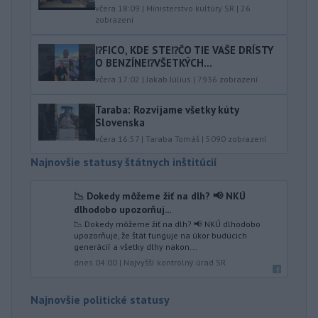
včera 18:09
|
Ministerstvo kultúry SR
|
26
zobrazení
⁉️FICO, KDE STE⁉️ČO TIE VAŠE DRÍSTY
O BENZÍNE⁉️VŠETKÝCH...
včera 17:02
|
Jakab Július
|
7936
zobrazení
Taraba: Rozvíjame všetky kúty
Slovenska
včera 16:57
|
Taraba Tomáš
|
5090
zobrazení
Najnovšie statusy štátnych inštitúcií
📉 Dokedy môžeme žiť na dlh? 📢 NKÚ
dlhodobo upozorňuj...
📉 Dokedy môžeme žiť na dlh? 📢 NKÚ dlhodobo
upozorňuje, že štát funguje na úkor budúcich
generácií a všetky dlhy nakon...
dnes 04:00
|
Najvyšší kontrolný úrad SR
Najnovšie politické statusy