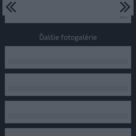
predchádzajúce
ďa
Zdroj:
Ďalšie fotogalérie