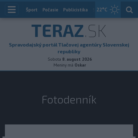
22
°C
Index
Šport
Počasie
Publicistika
Slovensko
Zahranič
TERAZ
.SK
Spravodajský portál Tlačovej agentúry Slovenskej
republiky
Sobota
8. august 2026
Meniny má
Oskar
Fotodenník