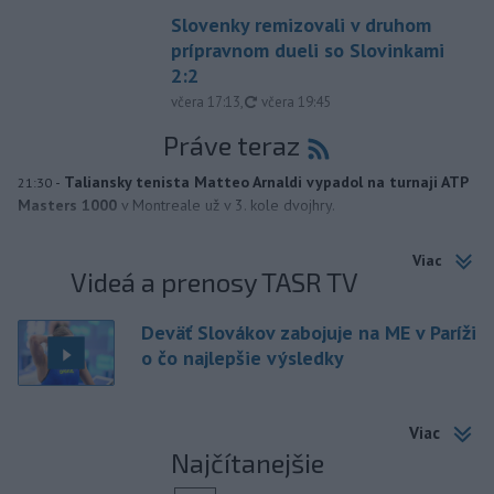
Slovenky remizovali v druhom
prípravnom dueli so Slovinkami
2:2
aktualizované
včera 17:13
,
včera 19:45
Práve teraz
-
Taliansky tenista Matteo Arnaldi vypadol na turnaji ATP
21:30
Masters 1000
v Montreale už v 3. kole dvojhry.
Viac
Videá a prenosy TASR TV
Deväť Slovákov zabojuje na ME v Paríži
o čo najlepšie výsledky
Viac
Najčítanejšie