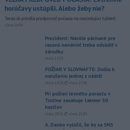
horúčavy ustúpili. Alebo žeby nie?
Teraz.sk prináša predpoveď počasia na nasledujúci týždeň.
včera 16:00
Prezident: Násilie páchané pre
rasovú nenávisť treba odsúdiť v
zárodku
včera 12:33
POŽIAR V SLOVNAFTE: Došlo k
narušeniu jednej z nádrží
aktualizované
včera 14:20
,
včera 15:46
Pri požiari lesného porastu v
Trstíne zasahuje takmer 50
hasičov
aktualizované
včera 20:21
,
včera 21:05
A. Danko vylúčil, že by sa SNS