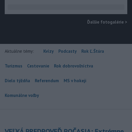
Ďalšie fotogalérie
>
Aktuálne témy:
Kvízy
Podcasty
Rok Ľ.Štúra
Turizmus
Cestovanie
Rok dobrovoľníctva
Dielo týždňa
Referendum
MS v hokeji
Komunálne voľby
VEĽKÁ PREDPOVEĎ POČASIA: Extrémne