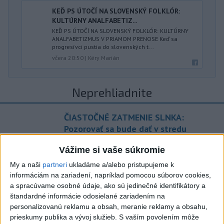
KEĎ PS ÚTOČÍ NA SLOVENSKÝ FOLKLÓR:
KULTÚRNY ANALFABETIZ...
KEĎ PS ÚTOČÍ NA SLOVENSKÝ FOLKLÓR: KULTÚRNY
ANALFABETIZMUS V PRIAMOM PRENOSE Keď sa
progresívci pustia do slovenských t...
včera 20:50
|
Kéry Marián
Neprehliadnite
ČIASTOČNÉ ZATMENIE SLNKA:
Pozorovať sa bude dať v stredu
Vážime si vaše súkromie
ĎALŠÍ TEPLOTNÝ REKORD: Tentoraz
padol v Dolných Plachtinciach
My a naši
partneri
ukladáme a/alebo pristupujeme k
informáciám na zariadení, napríklad pomocou súborov cookies,
a spracúvame osobné údaje, ako sú jedinečné identifikátory a
V Budapešti opäť padol teplotný
štandardné informácie odosielané zariadením na
rekord, tretí za päť týždňov
personalizovanú reklamu a obsah, meranie reklamy a obsahu,
prieskumy publika a vývoj služieb.
S vaším povolením môže
VIDEO: Umelá inteligencia a robotika