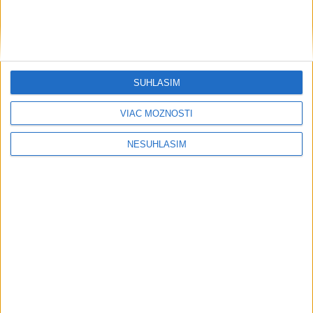
SÚHLASÍM
VIAC MOŽNOSTÍ
NESÚHLASÍM
....