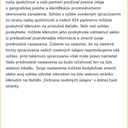
naša spoločnosť a naši partneri používať presné údaje
pomáhajú už aj záchranárom
o geografickej polohe a identifikáciu prostredníctvom
skenovania zariadenia. Súhlas s vyššie uvedeným spracúvaním
zo strany našej spoločnosti a našich 824 partnerov môžete
poskytnúť kliknutím na príslušné tlačidlo. Skôr než súhlas
Správy
poskytnete, môžete kliknutím jeho poskytnutie odmietnuť alebo
si preštudovať podrobnejšie informácie a zmeniť svoje
prednostné nastavenia.
Zoberte na vedomie, že na niektoré
formy spracúvania vašich osobných údajov nepotrebujeme váš
súhlas, proti takémuto spracovaniu však máte právo namietať.
Vaše prednostné nastavenia sa budú vzťahovať len na túto
webovú lokalitu. Svoje nastavenia môžete kedykoľvek zmeniť
alebo svoj súhlas odvolať návratom na túto webovú stránku
kliknutím na tlačidlo „Ochrana osobných údajov“ v dolnej časti
stránky.