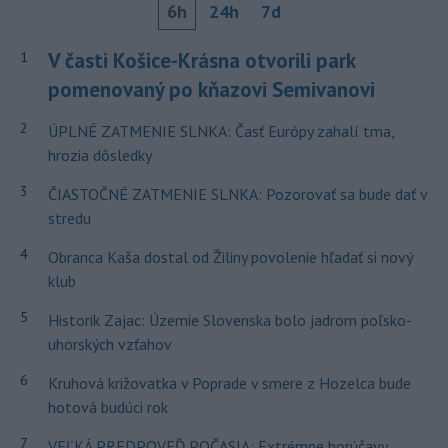
6h
24h
7d
V časti Košice-Krásna otvorili park
1
pomenovaný po kňazovi Semivanovi
2
ÚPLNÉ ZATMENIE SLNKA: Časť Európy zahalí tma,
hrozia dôsledky
3
ČIASTOČNÉ ZATMENIE SLNKA: Pozorovať sa bude dať v
stredu
4
Obranca Kaša dostal od Žiliny povolenie hľadať si nový
klub
5
Historik Zajac: Územie Slovenska bolo jadrom poľsko-
uhorských vzťahov
6
Kruhová križovatka v Poprade v smere z Hozelca bude
hotová budúci rok
7
VEĽKÁ PREDPOVEĎ POČASIA: Extrémne horúčavy