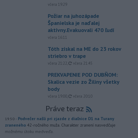
včera 19:29
Požiar na juhozápade
Španielska je naďalej
aktívny.Evakuovali 470 ľudí
včera 16:11
Tóth získal na ME do 23 rokov
striebro v trape
aktualizované
včera 21:22
,
včera 21:45
PREKVAPENIE POD DUBŇOM:
Skalica vezie zo Žiliny všetky
body
aktualizované
včera 19:00
,
včera 20:10
Práve teraz
-
Podvečer našli pri zjazde z diaľnice D1 na Turany
19:50
zraneného
42-ročného muža. Charakter zranení nasvedčuje
možnému útoku medveďa.