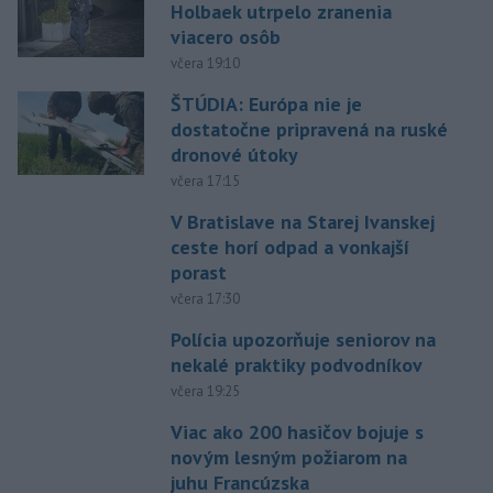
Holbaek utrpelo zranenia
viacero osôb
včera 19:10
ŠTÚDIA: Európa nie je
dostatočne pripravená na ruské
dronové útoky
včera 17:15
V Bratislave na Starej Ivanskej
ceste horí odpad a vonkajší
porast
včera 17:30
Polícia upozorňuje seniorov na
nekalé praktiky podvodníkov
včera 19:25
Viac ako 200 hasičov bojuje s
novým lesným požiarom na
juhu Francúzska