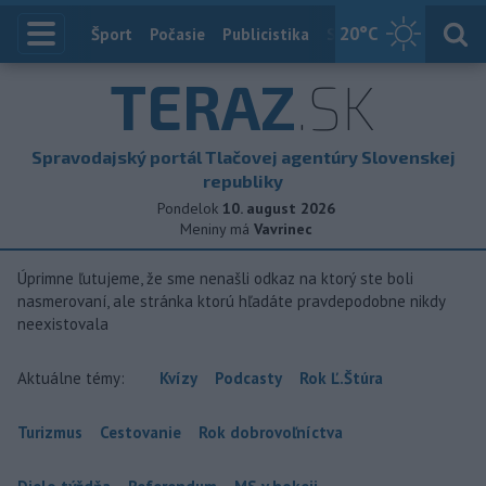
20
°C
Index
Šport
Počasie
Publicistika
Slovensko
Zahranič
TERAZ
.SK
Spravodajský portál Tlačovej agentúry Slovenskej
republiky
Pondelok
10. august 2026
Meniny má
Vavrinec
Úprimne ľutujeme, že sme nenašli odkaz na ktorý ste boli
nasmerovaní, ale stránka ktorú hľadáte pravdepodobne nikdy
neexistovala
Aktuálne témy:
Kvízy
Podcasty
Rok Ľ.Štúra
Turizmus
Cestovanie
Rok dobrovoľníctva