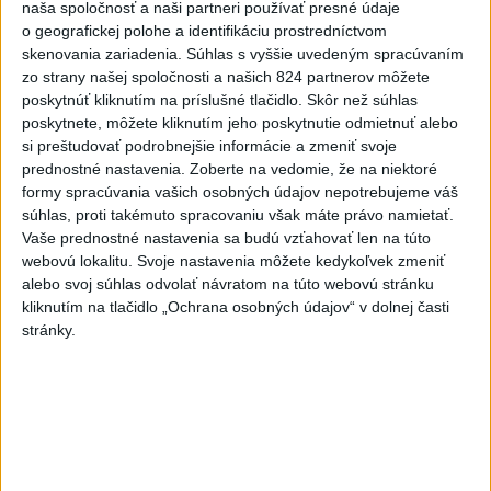
naša spoločnosť a naši partneri používať presné údaje
Polícia upozorňuje seniorov na
o geografickej polohe a identifikáciu prostredníctvom
nekalé praktiky podvodníkov
skenovania zariadenia. Súhlas s vyššie uvedeným spracúvaním
zo strany našej spoločnosti a našich 824 partnerov môžete
včera 19:25
poskytnúť kliknutím na príslušné tlačidlo. Skôr než súhlas
poskytnete, môžete kliknutím jeho poskytnutie odmietnuť alebo
Erik Tomáš: Ak si I. Korčok založí živnosť, nebude to správne
si preštudovať podrobnejšie informácie a zmeniť svoje
prednostné nastavenia.
Zoberte na vedomie, že na niektoré
formy spracúvania vašich osobných údajov nepotrebujeme váš
Aktuálne je dočasne zatvorených 63 pôšt, všetky majú
súhlas, proti takémuto spracovaniu však máte právo namietať.
otvoriť do 30.9.
Vaše prednostné nastavenia sa budú vzťahovať len na túto
webovú lokalitu. Svoje nastavenia môžete kedykoľvek zmeniť
Šaško chce v krátkom čase predstaviť riešenie pre
alebo svoj súhlas odvolať návratom na túto webovú stránku
záchrankový tender
kliknutím na tlačidlo „Ochrana osobných údajov“ v dolnej časti
stránky.
Zahraničie
Pentagón požiadal zbrojársky
priemysel, aby urýchlil výrobu zbraní
včera 21:06
Trump: Ekonomická situácia v Iráne je veľmi zlá