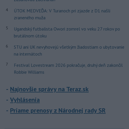
4
ÚTOK MEDVEĎA: V Turanoch pri zjazde z D1 našli
zraneného muža
5
Ugandský futbalista Owori zomrel vo veku 27 rokov po
brutálnom útoku
6
STU ani UK nevyhovejú všetkým žiadostiam o ubytovanie
na internátoch
7
Festival Lovestream 2026 pokračuje, druhý deň zakončil
Robbie Williams
Najnovšie správy na Teraz.sk
Vyhlásenia
Priame prenosy z Národnej rady SR