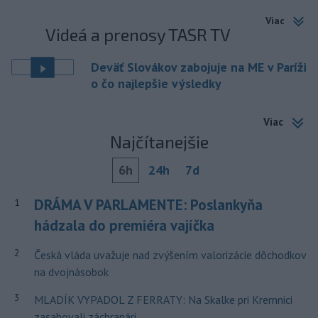
Viac
Videá a prenosy TASR TV
Deväť Slovákov zabojuje na ME v Paríži
o čo najlepšie výsledky
Viac
Najčítanejšie
6h
24h
7d
DRÁMA V PARLAMENTE: Poslankyňa
1
hádzala do premiéra vajíčka
2
Česká vláda uvažuje nad zvýšením valorizácie dôchodkov
na dvojnásobok
3
MLADÍK VYPADOL Z FERRATY: Na Skalke pri Kremnici
zasahovali záchranári