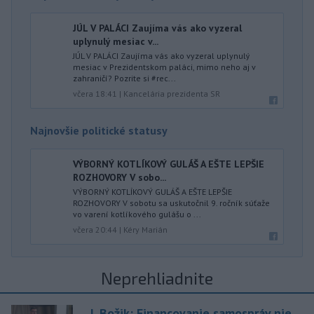
JÚL V PALÁCI Zaujíma vás ako vyzeral
uplynulý mesiac v...
JÚL V PALÁCI Zaujíma vás ako vyzeral uplynulý
mesiac v Prezidentskom paláci, mimo neho aj v
zahraničí? Pozrite si #rec...
včera 18:41
|
Kancelária prezidenta SR
Najnovšie politické statusy
VÝBORNÝ KOTLÍKOVÝ GULÁŠ A EŠTE LEPŠIE
ROZHOVORY V sobo...
VÝBORNÝ KOTLÍKOVÝ GULÁŠ A EŠTE LEPŠIE
ROZHOVORY V sobotu sa uskutočnil 9. ročník súťaže
vo varení kotlíkového gulášu o ...
včera 20:44
|
Kéry Marián
Neprehliadnite
J. Božik: Financovanie samospráv nie