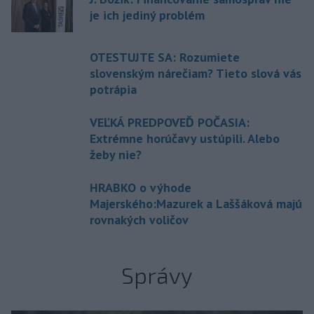
je ich jediný problém
OTESTUJTE SA: Rozumiete
slovenským nárečiam? Tieto slová vás
potrápia
VEĽKÁ PREDPOVEĎ POČASIA:
Extrémne horúčavy ustúpili. Alebo
žeby nie?
HRABKO o výhode
Majerského:Mazurek a Laššáková majú
rovnakých voličov
Správy