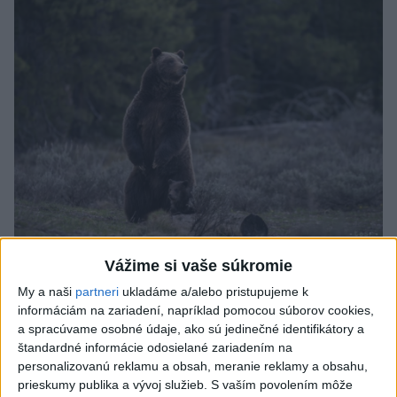
ÚTOK MEDVEĎA: V Turanoch pri zjazde z
Vážime si vaše súkromie
D1 našli zraneného muža
My a naši
partneri
ukladáme a/alebo pristupujeme k
informáciám na zariadení, napríklad pomocou súborov cookies,
Charakter zranení nasvedčuje možnému útoku medveďa.
a spracúvame osobné údaje, ako sú jedinečné identifikátory a
aktualizované
včera 19:41
,
včera 20:00
štandardné informácie odosielané zariadením na
personalizovanú reklamu a obsah, meranie reklamy a obsahu,
Slovensko
prieskumy publika a vývoj služieb.
S vaším povolením môže