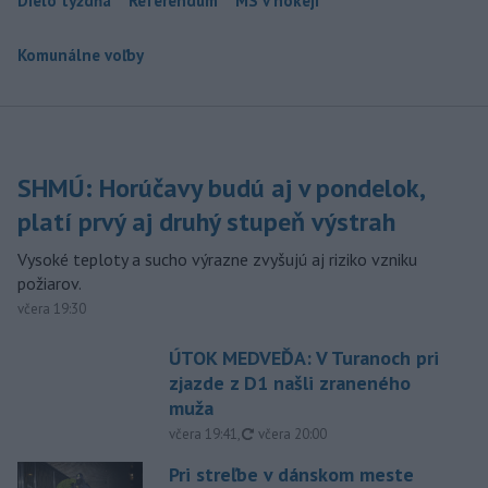
Dielo týždňa
Referendum
MS v hokeji
Komunálne voľby
SHMÚ: Horúčavy budú aj v pondelok,
platí prvý aj druhý stupeň výstrah
Vysoké teploty a sucho výrazne zvyšujú aj riziko vzniku
požiarov.
včera 19:30
ÚTOK MEDVEĎA: V Turanoch pri
zjazde z D1 našli zraneného
muža
aktualizované
včera 19:41
,
včera 20:00
Pri streľbe v dánskom meste