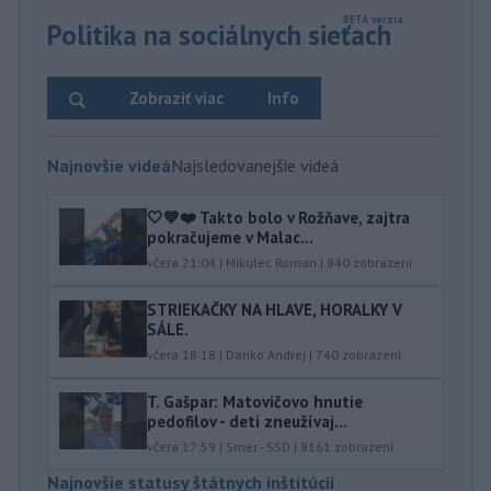
Politika na sociálnych sieťach
Zobraziť viac
Info
Najnovšie videá
Najsledovanejšie videá
🤍💙❤️ Takto bolo v Rožňave, zajtra
pokračujeme v Malac...
včera 21:04
|
Mikulec Roman
|
840
zobrazení
STRIEKAČKY NA HLAVE, HORALKY V
SÁLE.
včera 18:18
|
Danko Andrej
|
740
zobrazení
T. Gašpar: Matovičovo hnutie
pedofilov - deti zneužívaj...
včera 17:59
|
Smer - SSD
|
8161
zobrazení
Najnovšie statusy štátnych inštitúcií