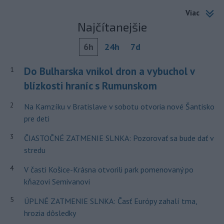
Viac
Najčítanejšie
6h
24h
7d
Do Bulharska vnikol dron a vybuchol v
1
blízkosti hraníc s Rumunskom
2
Na Kamzíku v Bratislave v sobotu otvoria nové Šantisko
pre deti
3
ČIASTOČNÉ ZATMENIE SLNKA: Pozorovať sa bude dať v
stredu
4
V časti Košice-Krásna otvorili park pomenovaný po
kňazovi Semivanovi
5
ÚPLNÉ ZATMENIE SLNKA: Časť Európy zahalí tma,
hrozia dôsledky