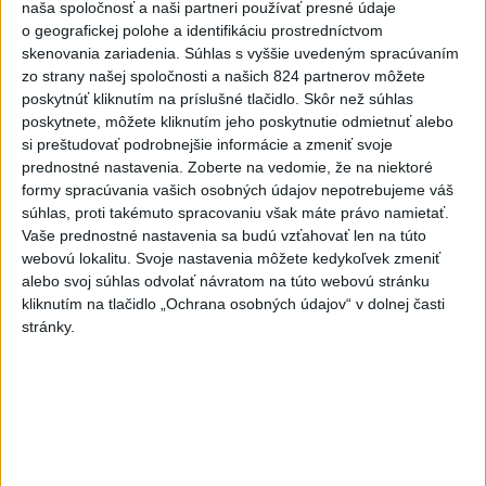
naša spoločnosť a naši partneri používať presné údaje
o geografickej polohe a identifikáciu prostredníctvom
skenovania zariadenia. Súhlas s vyššie uvedeným spracúvaním
Od septembra sa AI gramotnosť stane
zo strany našej spoločnosti a našich 824 partnerov môžete
súčasťou vzdelávania na ZŠ
poskytnúť kliknutím na príslušné tlačidlo. Skôr než súhlas
poskytnete, môžete kliknutím jeho poskytnutie odmietnuť alebo
Žiaci sa budú podľa ministerstva učiť rozumieť tomu, ako AI
si preštudovať podrobnejšie informácie a zmeniť svoje
funguje, kde sú jej limity, aj to, ako si budovať zdravý vzťah k
prednostné nastavenia.
Zoberte na vedomie, že na niektoré
technológiám.
formy spracúvania vašich osobných údajov nepotrebujeme váš
dnes 10:53
súhlas, proti takémuto spracovaniu však máte právo namietať.
Vaše prednostné nastavenia sa budú vzťahovať len na túto
Slovensko
webovú lokalitu. Svoje nastavenia môžete kedykoľvek zmeniť
alebo svoj súhlas odvolať návratom na túto webovú stránku
Kúpele Brusno pripravujú 19. ročník
kliknutím na tlačidlo „Ochrana osobných údajov“ v dolnej časti
festivalu Jozefa Bednárika
stránky.
dnes 13:59
Dielo týždňa SNG: Za(k)liate peniaze - liatie od Miloša Boďu
Klimatológ: Zeleň môže významným spôsobom