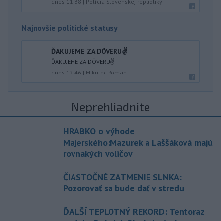
dnes 11:38
|
Polícia Slovenskej republiky
Najnovšie politické statusy
ĎAKUJEME ZA DÔVERU✌️
ĎAKUJEME ZA DÔVERU✌️
dnes 12:46
|
Mikulec Roman
Neprehliadnite
HRABKO o výhode
Majerského:Mazurek a Laššáková majú
rovnakých voličov
ČIASTOČNÉ ZATMENIE SLNKA:
Pozorovať sa bude dať v stredu
ĎALŠÍ TEPLOTNÝ REKORD: Tentoraz