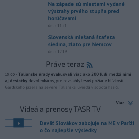
Na západe sú miestami vydané
výstrahy prvého stupňa pred
horúčavami
dnes 11:21
Slovenská miešaná štafeta
siedma, zlato pre Nemcov
dnes 12:19
Práve teraz
-
Talianske úrady evakuovali viac ako 200 ľudí, medzi nimi
15:00
aj desiatky
dovolenkárov, pre rozsiahly lesný požiar v blízkosti
Gardského jazera na severe Talianska, uviedli v sobotu hasiči.
Viac
Videá a prenosy TASR TV
Deväť Slovákov zabojuje na ME v Paríži
o čo najlepšie výsledky