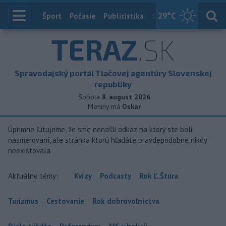
29
°C
Index
Šport
Počasie
Publicistika
Slovensko
Zahranič
TERAZ
.SK
Spravodajský portál Tlačovej agentúry Slovenskej
republiky
Sobota
8. august 2026
Meniny má
Oskar
Úprimne ľutujeme, že sme nenašli odkaz na ktorý ste boli
nasmerovaní, ale stránka ktorú hľadáte pravdepodobne nikdy
neexistovala
Aktuálne témy:
Kvízy
Podcasty
Rok Ľ.Štúra
Turizmus
Cestovanie
Rok dobrovoľníctva