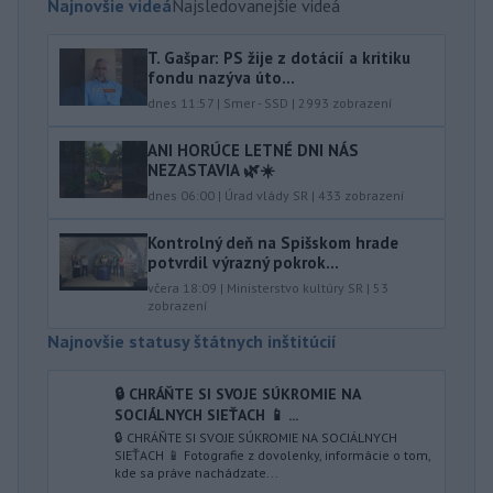
Najnovšie videá
Najsledovanejšie videá
T. Gašpar: PS žije z dotácií a kritiku
fondu nazýva úto...
dnes 11:57
|
Smer - SSD
|
2993
zobrazení
ANI HORÚCE LETNÉ DNI NÁS
NEZASTAVIA 🌿☀️
dnes 06:00
|
Úrad vlády SR
|
433
zobrazení
Kontrolný deň na Spišskom hrade
potvrdil výrazný pokrok...
včera 18:09
|
Ministerstvo kultúry SR
|
53
zobrazení
Najnovšie statusy štátnych inštitúcií
🔒 CHRÁŇTE SI SVOJE SÚKROMIE NA
SOCIÁLNYCH SIEŤACH 📱 ...
🔒 CHRÁŇTE SI SVOJE SÚKROMIE NA SOCIÁLNYCH
SIEŤACH 📱 Fotografie z dovolenky, informácie o tom,
kde sa práve nachádzate...