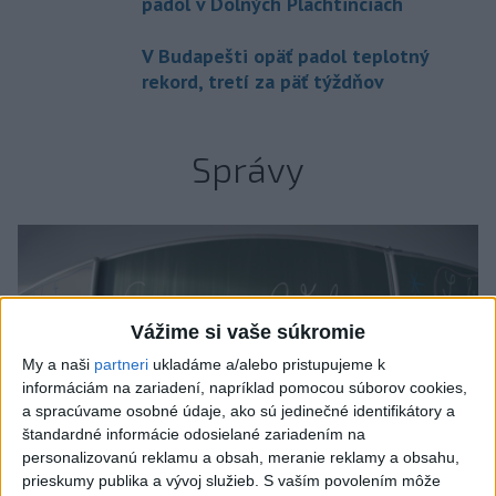
padol v Dolných Plachtinciach
V Budapešti opäť padol teplotný
rekord, tretí za päť týždňov
Správy
Vážime si vaše súkromie
My a naši
partneri
ukladáme a/alebo pristupujeme k
informáciám na zariadení, napríklad pomocou súborov cookies,
a spracúvame osobné údaje, ako sú jedinečné identifikátory a
štandardné informácie odosielané zariadením na
personalizovanú reklamu a obsah, meranie reklamy a obsahu,
prieskumy publika a vývoj služieb.
S vaším povolením môže