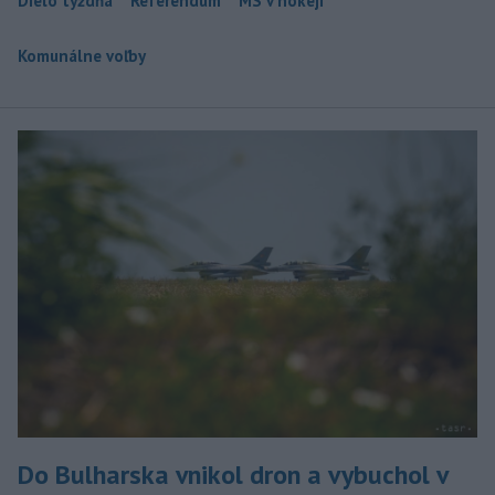
Dielo týždňa
Referendum
MS v hokeji
Komunálne voľby
Do Bulharska vnikol dron a vybuchol v