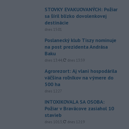
STOVKY EVAKUOVANÝCH: Požiar
sa šíril blízko dovolenkovej
destinácie
dnes 15:01
Poslanecký klub Tiszy nominuje
na post prezidenta Andrása
Baku
aktualizované
dnes 13:44
,
dnes 13:59
Agrorezort: Aj vlani hospodárila
väčšina roľníkov na výmere do
500 ha
dnes 12:27
INTOXIKOVALA SA OSOBA:
Požiar v Braväcove zasiahol 10
stavieb
aktualizované
dnes 10:13
,
dnes 12:19