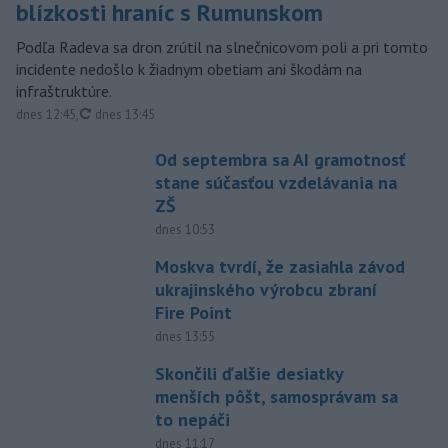
blízkosti hraníc s Rumunskom
Podľa Radeva sa dron zrútil na slnečnicovom poli a pri tomto
incidente nedošlo k žiadnym obetiam ani škodám na
infraštruktúre.
aktualizované
dnes 12:45
,
dnes 13:45
Od septembra sa AI gramotnosť
stane súčasťou vzdelávania na
ZŠ
dnes 10:53
Moskva tvrdí, že zasiahla závod
ukrajinského výrobcu zbraní
Fire Point
dnes 13:55
Skončili ďalšie desiatky
menších pôšt, samosprávam sa
to nepáči
dnes 11:17