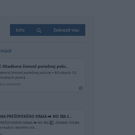
Info
Zobraziť viac
itúcií
iadková činnosť poriečnej políc...
ová činnosť poriečnej polície v 80 rokoch 20.
írodných jazerá...
kej republiky
NA PREŠOVSKÉHO KRAJA ➡️ NO IBA 1️...
REŠOVSKÉHO KRAJA ➡️ NO IBA 1️⃣. ZDRAVÁ VOĽBA
a mužovi, ktorému na ...
av