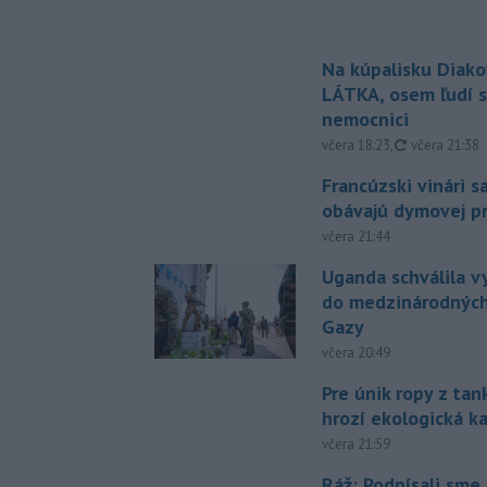
Na kúpalisku Diak
LÁTKA, osem ľudí s
nemocnici
aktualizovan
včera 18:23
,
včera 21:38
Francúzski vinári s
obávajú dymovej pr
včera 21:44
Uganda schválila v
do medzinárodných
Gazy
včera 20:49
Pre únik ropy z ta
hrozí ekologická k
včera 21:59
Ráž: Podpísali sme