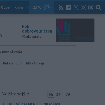
23
°C
 Odber
Knihy
Útulkovo
Magazín
News Now
Archív
TASR
Rok
dobrovoľníctva
ky
Všetky správy
y neexistovala
Referendum
MS v hokeji
Najčítanejšie
6h
24h
7d
ÚPLNÉ ZATMENIE SLNKA: Časť
1