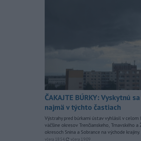
ČAKAJTE BÚRKY: Vyskytnú sa 
najmä v týchto častiach
Výstrahy pred búrkami ústav vyhlásil v celom 
väčšine okresov Trenčianskeho, Trnavského a Ž
okresoch Snina a Sobrance na východe krajiny.
aktualizované
včera 18:54
,
včera 19:09