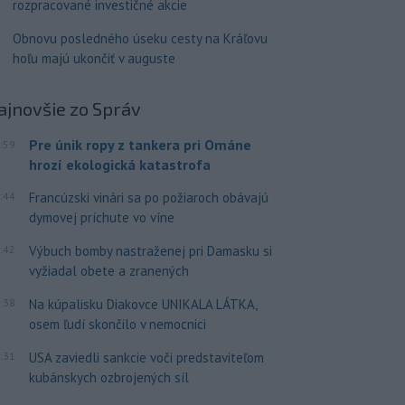
rozpracované investičné akcie
Obnovu posledného úseku cesty na Kráľovu
hoľu majú ukončiť v auguste
ajnovšie
zo Správ
Pre únik ropy z tankera pri Ománe
:59
hrozí ekologická katastrofa
:44
Francúzski vinári sa po požiaroch obávajú
dymovej príchute vo víne
:42
Výbuch bomby nastraženej pri Damasku si
vyžiadal obete a zranených
:38
Na kúpalisku Diakovce UNIKALA LÁTKA,
osem ľudí skončilo v nemocnici
:31
USA zaviedli sankcie voči predstaviteľom
kubánskych ozbrojených síl