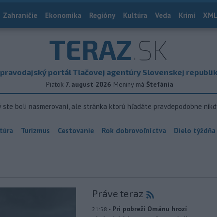
Zahraničie
Ekonomika
Regióny
Kultúra
Veda
Krimi
XML
TERAZ
.SK
pravodajský portál Tlačovej agentúry Slovenskej republi
Piatok
7. august 2026
Meniny má
Štefánia
ý ste boli nasmerovaní, ale stránka ktorú hľadáte pravdepodobne nikd
túra
Turizmus
Cestovanie
Rok dobrovoľníctva
Dielo týždňa
Práve teraz
-
Pri pobreží Ománu hrozí
21:58