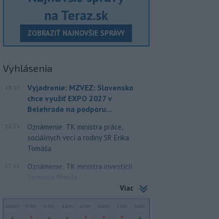
na Teraz.sk
ZOBRAZIŤ NAJNOVŠIE SPRÁVY
Vyhlásenia
Vyjadrenie: MZVEZ: Slovensko
18:12
chce využiť EXPO 2027 v
Belehrade na podporu...
12:26
Oznámenie: TK ministra práce,
sociálnych vecí a rodiny SR Erika
Tomáša
12:11
Oznámenie: TK ministra investícií
Samuela Migaľa
Viac