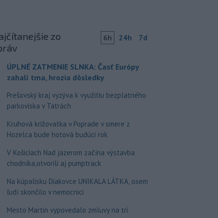
jčítanejšie zo
6h
24h
7d
práv
ÚPLNÉ ZATMENIE SLNKA: Časť Európy
zahalí tma, hrozia dôsledky
Prešovský kraj vyzýva k využitiu bezplatného
parkoviska v Tatrách
Kruhová križovatka v Poprade v smere z
Hozelca bude hotová budúci rok
V Košiciach Nad jazerom začína výstavba
chodníka,otvorili aj pumptrack
Na kúpalisku Diakovce UNIKALA LÁTKA, osem
ľudí skončilo v nemocnici
Mesto Martin vypovedalo zmluvy na tri