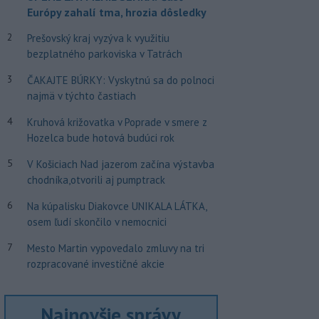
Európy zahalí tma, hrozia dôsledky
2
Prešovský kraj vyzýva k využitiu
bezplatného parkoviska v Tatrách
3
ČAKAJTE BÚRKY: Vyskytnú sa do polnoci
najmä v týchto častiach
4
Kruhová križovatka v Poprade v smere z
Hozelca bude hotová budúci rok
5
V Košiciach Nad jazerom začína výstavba
chodníka,otvorili aj pumptrack
6
Na kúpalisku Diakovce UNIKALA LÁTKA,
osem ľudí skončilo v nemocnici
7
Mesto Martin vypovedalo zmluvy na tri
rozpracované investičné akcie
Najnovšie správy