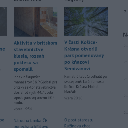
7
N
V časti Košice-
Aktivita v britskom
21
áne
Krásna otvorili
stavebníctve
á
park pomenovaný
klesla, rozsah
po kňazovi
poklesu sa
21
Semivanovi
spomalil
i
Pamätnú tabuľu odhalil po
Index nákupných
21
svätej omši farár farnosti
manažérov S&P Global pre
.
Košice-Krásna Michal
britský sektor stavebníctva
Marčák.
dosiahol v júli 44,7 bodu
21
oproti júnovej úrovni 38,4
včera 20:16
bodu.
včera 19:54
21
 po
O post starostu
Národná banka ČR
Ružinova chce
ponechala kľúčovú