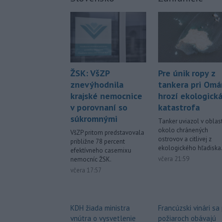
Pre únik ropy z
ŽSK: VšZP
tankera pri Om
znevýhodnila
hrozí ekologick
krajské nemocnice
katastrofa
v porovnaní so
súkromnými
Tanker uviazol v oblast
okolo chránených
VšZP pritom predstavovala
ostrovov a citlivej z
približne 78 percent
ekologického hľadiska
efektívneho casemixu
včera 21:59
nemocníc ŽSK.
včera 17:57
Francúzski vinári sa
KDH žiada ministra
požiaroch obávajú
vnútra o vysvetlenie