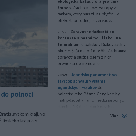
ekologická katastrofa pre únik
čoraz
väčšieho množstva ropy z
tankera, ktorý narazil na plytčinu v
blízkosti prírodnej rezervácie.
-
Zdravotné ťažkosti po
21:22
kontakte s neznámou látkou na
termálnom
kúpalisku v Diakovciach v
okrese Šaľa malo 16 osôb. Záchranná
zdravotná služba osem z nich
previezla do nemocnice.
-
Ugandský parlament vo
20:49
štvrtok schválil vyslanie
ugandských vojakov
do
do polnoci
palestínskeho Pásma Gazy, kde by
mali pôsobiť v rámci medzinárodných
stabilizačných síl, ktoré navrhol
americký prezident Donald Trump.
Bratislavskom kraji, vo
Viac
ilinského kraja a v
-
Anglická futbalová asociácia
20:07
(FA) stiahla svoju podporu