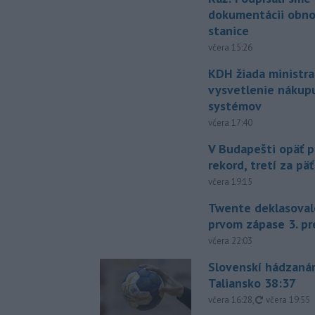
dokumentácii obno
stanice
včera 15:26
KDH žiada ministra
vysvetlenie nákup
systémov
včera 17:40
V Budapešti opäť p
rekord, tretí za pä
včera 19:15
Twente deklasoval
prvom zápase 3. pr
včera 22:03
Slovenskí hádzanár
Taliansko 38:37
aktualizovan
včera 16:28
,
včera 19:55