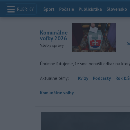
RUBRIKY
Index
Šport
Počasie
Publicistika
Slovensko
Komunálne
voľby 2026
S
Všetky správy
Úprimne ľutujeme, že sme nenašli odkaz na ktor
Aktuálne témy:
Kvízy
Podcasty
Rok Ľ.Š
Komunálne voľby