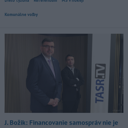
Dielo týždňa
Referendum
MS v hokeji
Komunálne voľby
J. Božik: Financovanie samospráv nie je