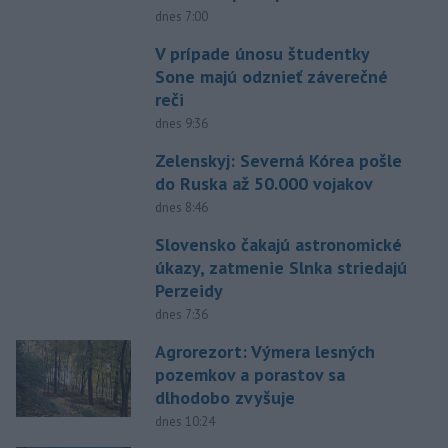
dnes 7:00
V prípade únosu študentky
Sone majú odznieť záverečné
reči
dnes 9:36
Zelenskyj: Severná Kórea pošle
do Ruska až 50.000 vojakov
dnes 8:46
Slovensko čakajú astronomické
úkazy, zatmenie Slnka striedajú
Perzeidy
dnes 7:36
Agrorezort: Výmera lesných
pozemkov a porastov sa
dlhodobo zvyšuje
dnes 10:24