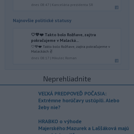
dnes 08:47
|
Kancelária prezidenta SR
Najnovšie politické statusy
🤍💙❤️ Takto bolo Rožňave, zajtra
pokračujeme v Malacká...
🤍💙❤️ Takto bolo Rožňave, zajtra pokračujeme v
Malackách ✌️
dnes 08:17
|
Mikulec Roman
Neprehliadnite
VEĽKÁ PREDPOVEĎ POČASIA:
Extrémne horúčavy ustúpili. Alebo
žeby nie?
HRABKO o výhode
Majerského:Mazurek a Laššáková majú