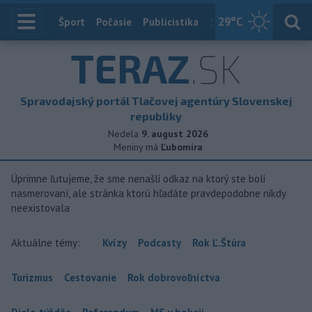
29
°C
Index
Šport
Počasie
Publicistika
Slovensko
Zahranič
TERAZ
.SK
Spravodajský portál Tlačovej agentúry Slovenskej
republiky
Nedela
9. august 2026
Meniny má
Ľubomíra
Úprimne ľutujeme, že sme nenašli odkaz na ktorý ste boli
nasmerovaní, ale stránka ktorú hľadáte pravdepodobne nikdy
neexistovala
Aktuálne témy:
Kvízy
Podcasty
Rok Ľ.Štúra
Turizmus
Cestovanie
Rok dobrovoľníctva