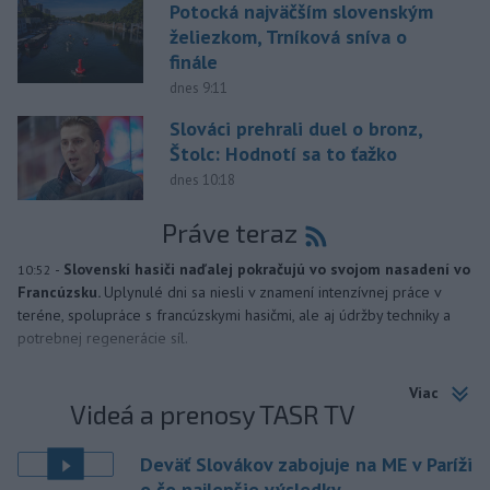
Potocká najväčším slovenským
želiezkom, Trníková sníva o
finále
dnes 9:11
Slováci prehrali duel o bronz,
Štolc: Hodnotí sa to ťažko
dnes 10:18
Práve teraz
-
Slovenskí hasiči naďalej pokračujú vo svojom nasadení vo
10:52
Francúzsku.
Uplynulé dni sa niesli v znamení intenzívnej práce v
teréne, spolupráce s francúzskymi hasičmi, ale aj údržby techniky a
potrebnej regenerácie síl.
Viac
Videá a prenosy TASR TV
Deväť Slovákov zabojuje na ME v Paríži
o čo najlepšie výsledky