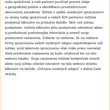
naša spoločnosť a naši partneri používať presné údaje
o geografickej polohe a identifikáciu prostredníctvom
Slovensko
skenovania zariadenia. Súhlas s vyššie uvedeným spracúvaním
zo strany našej spoločnosti a našich 824 partnerov môžete
Slovenskí hasiči naďalej pokračujú vo
poskytnúť kliknutím na príslušné tlačidlo. Skôr než súhlas
svojom nasadení vo Francúzsku
poskytnete, môžete kliknutím jeho poskytnutie odmietnuť alebo
dnes 10:57
si preštudovať podrobnejšie informácie a zmeniť svoje
prednostné nastavenia.
Zoberte na vedomie, že na niektoré
V prípade únosu študentky Sone majú odznieť záverečné reči
formy spracúvania vašich osobných údajov nepotrebujeme váš
súhlas, proti takémuto spracovaniu však máte právo namietať.
Vaše prednostné nastavenia sa budú vzťahovať len na túto
Peniaze z nástroja SAFE by Slovensko mohlo splácať
webovú lokalitu. Svoje nastavenia môžete kedykoľvek zmeniť
desiatky rokov
alebo svoj súhlas odvolať návratom na túto webovú stránku
kliknutím na tlačidlo „Ochrana osobných údajov“ v dolnej časti
PREHĽAD: Hostia nedeľných diskusných relácií
stránky.
Zahraničie
Na letisku v Sydney sa takmer zrazili
dve lietadlá