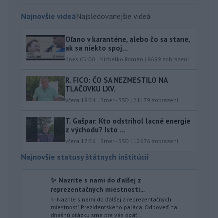
Najnovšie videá
Najsledovanejšie videá
Oľano v karanténe, alebo čo sa stane,
ak sa niekto spoj...
dnes 05:00
|
Michelko Roman
|
8699
zobrazení
R. FICO: ČO SA NEZMESTILO NA
TLAČOVKU LXV.
včera 18:24
|
Smer - SSD
|
21179
zobrazení
T. Gašpar: Kto odstrihol lacné energie
z východu? Isto ...
včera 17:56
|
Smer - SSD
|
12676
zobrazení
Najnovšie statusy štátnych inštitúcií
✨ Nazrite s nami do ďalšej z
reprezentačných miestností...
✨ Nazrite s nami do ďalšej z reprezentačných
miestností Prezidentského paláca. Odpoveď na
dnešnú otázku sme pre vás opäť...