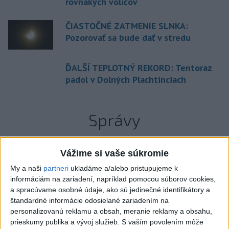
rovnakých voličov
ČIASTOČNÉ ZATMENIE SLNKA:
Pozorovať sa bude dať v stredu
ĎALŠÍ TEPLOTNÝ REKORD: Tentoraz
padol v Dolných Plachtinciach
Správy
Vážime si vaše súkromie
Odborník: Rozlišovanie medzi
My a naši
partneri
ukladáme a/alebo pristupujeme k
informáciám na zariadení, napríklad pomocou súborov cookies,
investíciami vás ochráni pred podvodmi
a spracúvame osobné údaje, ako sú jedinečné identifikátory a
štandardné informácie odosielané zariadením na
Poukázal na to, že podvodníci prispôsobujú názvy produktov
personalizovanú reklamu a obsah, meranie reklamy a obsahu,
aj príbehy tomu, čo práve priťahuje pozornosť.
prieskumy publika a vývoj služieb.
S vaším povolením môže
dnes 9:38