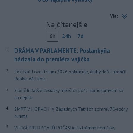
Viac
Najčítanejšie
6h
24h
7d
DRÁMA V PARLAMENTE: Poslankyňa
1
hádzala do premiéra vajíčka
2
Festival Lovestream 2026 pokračuje, druhý deň zakončil
Robbie Williams
3
Skončili ďalšie desiatky menších pôšt, samosprávam sa
to nepáči
4
SMRŤ V HORÁCH: V Západných Tatrách zomrel 76-ročný
turista
5
VEĽKÁ PREDPOVEĎ POČASIA: Extrémne horúčavy