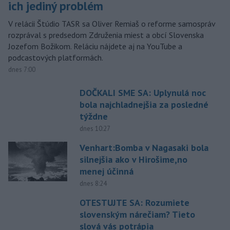
ich jediný problém
V relácii Štúdio TASR sa Oliver Remiaš o reforme samospráv
rozprával s predsedom Združenia miest a obcí Slovenska
Jozefom Božikom. Reláciu nájdete aj na YouTube a
podcastových platformách.
dnes 7:00
DOČKALI SME SA: Uplynulá noc
bola najchladnejšia za posledné
týždne
dnes 10:27
Venhart:Bomba v Nagasaki bola
silnejšia ako v Hirošime,no
menej účinná
dnes 8:24
OTESTUJTE SA: Rozumiete
slovenským nárečiam? Tieto
slová vás potrápia