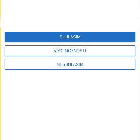
SÚHLASÍM
VIAC MOŽNOSTÍ
....
NESÚHLASÍM