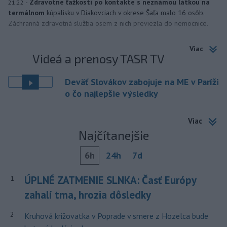
-
Zdravotné ťažkosti po kontakte s neznámou látkou na
21:22
termálnom
kúpalisku v Diakovciach v okrese Šaľa malo 16 osôb.
Záchranná zdravotná služba osem z nich previezla do nemocnice.
Viac
Videá a prenosy TASR TV
Deväť Slovákov zabojuje na ME v Paríži
o čo najlepšie výsledky
Viac
Najčítanejšie
6h
24h
7d
ÚPLNÉ ZATMENIE SLNKA: Časť Európy
1
zahalí tma, hrozia dôsledky
2
Kruhová križovatka v Poprade v smere z Hozelca bude