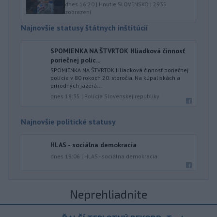
dnes 16:20
|
Hnutie SLOVENSKO
|
2935
zobrazení
Najnovšie statusy štátnych inštitúcií
SPOMIENKA NA ŠTVRTOK Hliadková činnosť
poriečnej políc...
SPOMIENKA NA ŠTVRTOK Hliadková činnosť poriečnej
polície v 80 rokoch 20. storočia. Na kúpaliskách a
prírodných jazerá...
dnes 18:35
|
Polícia Slovenskej republiky
Najnovšie politické statusy
HLAS - sociálna demokracia
dnes 19:06
|
HLAS - sociálna demokracia
Neprehliadnite