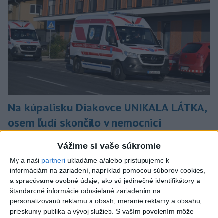
Na kúpalisku Diakovce UNIKALA LÁTKA,
osem ľudí skončilo v nemocnici
Na mieste zasahovala aj polícia v súčinnosti s ďalšími
Vážime si vaše súkromie
záchrannými zložkami.
My a naši
partneri
ukladáme a/alebo pristupujeme k
aktualizované
dnes 18:23
,
dnes 21:38
informáciám na zariadení, napríklad pomocou súborov cookies,
Slovensko
a spracúvame osobné údaje, ako sú jedinečné identifikátory a
štandardné informácie odosielané zariadením na
personalizovanú reklamu a obsah, meranie reklamy a obsahu,
ŽSK: VšZP znevýhodnila krajské
prieskumy publika a vývoj služieb.
S vaším povolením môže
nemocnice v porovnaní so