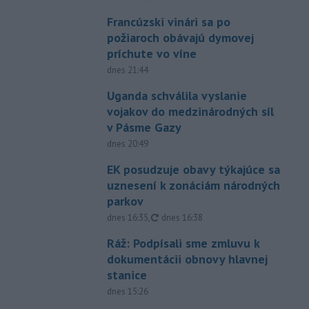
Francúzski vinári sa po
požiaroch obávajú dymovej
príchute vo víne
dnes 21:44
Uganda schválila vyslanie
vojakov do medzinárodných síl
v Pásme Gazy
dnes 20:49
EK posudzuje obavy týkajúce sa
uznesení k zonáciám národných
parkov
aktualizované
dnes 16:35
,
dnes 16:38
Ráž: Podpísali sme zmluvu k
dokumentácii obnovy hlavnej
stanice
dnes 15:26