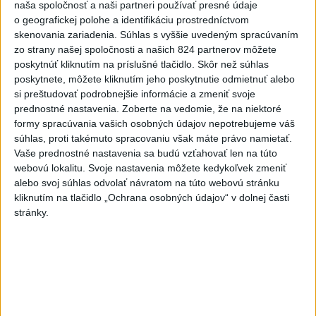
naša spoločnosť a naši partneri používať presné údaje
súkromnými
o geografickej polohe a identifikáciu prostredníctvom
dnes 17:57
skenovania zariadenia. Súhlas s vyššie uvedeným spracúvaním
zo strany našej spoločnosti a našich 824 partnerov môžete
KDH žiada ministra vnútra o vysvetlenie nákupu kamerových
poskytnúť kliknutím na príslušné tlačidlo. Skôr než súhlas
systémov
poskytnete, môžete kliknutím jeho poskytnutie odmietnuť alebo
si preštudovať podrobnejšie informácie a zmeniť svoje
Rezort vnútra reaguje na kritiku pri modernizácii dopravných
prednostné nastavenia.
Zoberte na vedomie, že na niektoré
kamier
formy spracúvania vašich osobných údajov nepotrebujeme váš
súhlas, proti takémuto spracovaniu však máte právo namietať.
SKSaPA žiada kompenzáciu pre sestry v ADOS pre sťažené
Vaše prednostné nastavenia sa budú vzťahovať len na túto
podmienky
webovú lokalitu. Svoje nastavenia môžete kedykoľvek zmeniť
alebo svoj súhlas odvolať návratom na túto webovú stránku
Zahraničie
kliknutím na tlačidlo „Ochrana osobných údajov“ v dolnej časti
stránky.
Francúzski vinári sa po požiaroch
obávajú dymovej príchute vo víne
dnes 21:44
Výbuch bomby nastraženej pri Damasku si vyžiadal obete a