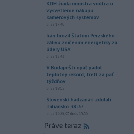
KDH žiada ministra vnútra o
vysvetlenie nákupu
kamerových systémov
dnes 17:40
Irán hrozil štátom Perzského
zálivu zničením energetiky za
údery USA
dnes 18:43
V Budapešti opäť padol
teplotný rekord, tretí za päť
týždňov
dnes 19:15
Slovenskí hádzanári zdolali
Taliansko 38:37
aktualizované
dnes 16:28
,
dnes 19:55
Práve teraz