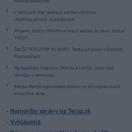
hotová budúci rok
3
V Košiciach Nad jazerom začína výstavba
chodníka,otvorili aj pumptrack
4
Afganec, ktorý v Mníchove vrazil autom do davu, dostal
TREST
5
ĎALŠÍ TEPLOTNÝ REKORD: Tentoraz padol v Dolných
Plachtinciach
6
Na kúpalisku Diakovce UNIKALA LÁTKA, osem ľudí
skončilo v nemocnici
7
Mesto Martin vypovedalo zmluvy na tri rozpracované
investičné akcie
Najnovšie správy na Teraz.sk
Vyhlásenia