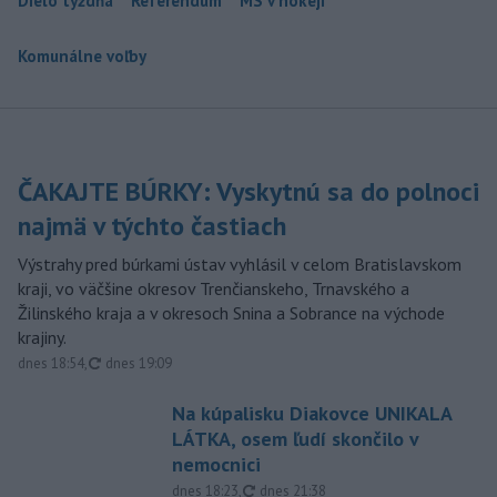
Dielo týždňa
Referendum
MS v hokeji
Komunálne voľby
ČAKAJTE BÚRKY: Vyskytnú sa do polnoci
najmä v týchto častiach
Výstrahy pred búrkami ústav vyhlásil v celom Bratislavskom
kraji, vo väčšine okresov Trenčianskeho, Trnavského a
Žilinského kraja a v okresoch Snina a Sobrance na východe
krajiny.
aktualizované
dnes 18:54
,
dnes 19:09
Na kúpalisku Diakovce UNIKALA
LÁTKA, osem ľudí skončilo v
nemocnici
aktualizované
dnes 18:23
,
dnes 21:38