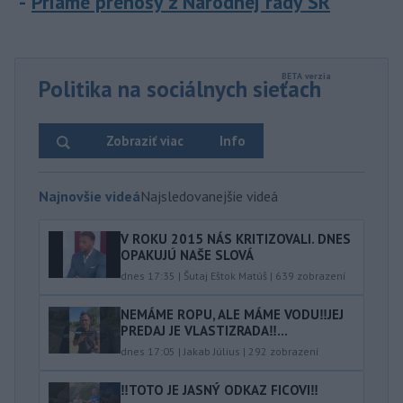
Priame prenosy z Národnej rady SR
Politika na sociálnych sieťach
Zobraziť viac
Info
Najnovšie videá
Najsledovanejšie videá
V ROKU 2015 NÁS KRITIZOVALI. DNES
OPAKUJÚ NAŠE SLOVÁ
dnes 17:35
|
Šutaj Eštok Matúš
|
639
zobrazení
NEMÁME ROPU, ALE MÁME VODU‼️JEJ
PREDAJ JE VLASTIZRADA‼️...
dnes 17:05
|
Jakab Július
|
292
zobrazení
‼️TOTO JE JASNÝ ODKAZ FICOVI‼️