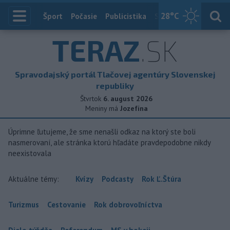
28
°C
Index
Šport
Počasie
Publicistika
Slovensko
Zahranič
TERAZ
.SK
Spravodajský portál Tlačovej agentúry Slovenskej
republiky
Štvrtok
6. august 2026
Meniny má
Jozefína
Úprimne ľutujeme, že sme nenašli odkaz na ktorý ste boli
nasmerovaní, ale stránka ktorú hľadáte pravdepodobne nikdy
neexistovala
Aktuálne témy:
Kvízy
Podcasty
Rok Ľ.Štúra
Turizmus
Cestovanie
Rok dobrovoľníctva