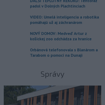
ĎALŠÍ TEPLOTNÝ REKORD: Tentoraz
padol v Dolných Plachtinciach
VIDEO: Umelá inteligencia a robotika
pomáhajú už aj záchranárom
NOVÝ DOMOV: Medveď Artur z
košickej zoo odchádza za hranice
Orbánová telefonovala s Blanárom a
Tarabom o pomoci na Dunaji
Správy