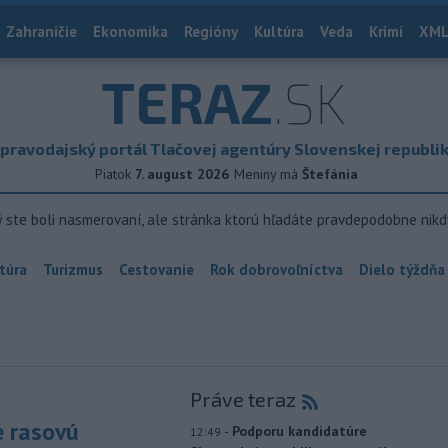
Zahraničie
Ekonomika
Regióny
Kultúra
Veda
Krimi
XML
TERAZ
.SK
pravodajský portál Tlačovej agentúry Slovenskej republi
Piatok
7. august 2026
Meniny má
Štefánia
ý ste boli nasmerovaní, ale stránka ktorú hľadáte pravdepodobne nikd
túra
Turizmus
Cestovanie
Rok dobrovoľníctva
Dielo týždňa
Práve teraz
e rasovú
-
Podporu kandidatúre
12:49