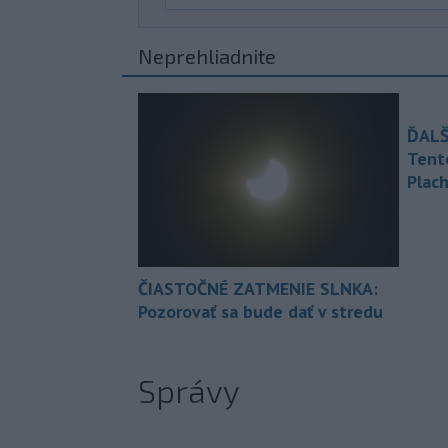
Neprehliadnite
ĎALŠ
Tent
Plach
ČIASTOČNÉ ZATMENIE SLNKA:
Pozorovať sa bude dať v stredu
Správy