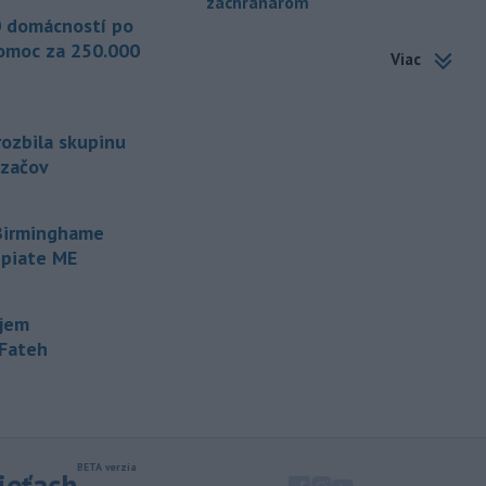
záchranárom
-
Od piatku do nedele (9. 8.)
10:59
 domácností po
do ukončenia premávky bude z
omoc za 250.000
Viac
dôvodu
hudobného festivalu
Lovestream na starom letisku v
bratislavských Vajnoroch upravená
organizácia MHD v oblasti Vajnôr.
rozbila skupinu
dzačov
-
Slovenský futbalista Lukáš
10:44
Haraslín môže v najbližšom období
zmeniť
klubovú adresu. O 30-ročného
 Birminghame
stredopoliara Sparty Praha sa podľa
 piate ME
portálu isport.cz zaujíma
saudskoarabský Al-Fateh.
ujem
-
Vo veku 94 rokov zomrela 29.
10:23
-Fateh
júla 2026 herečka a dlhoročná
členka
Slovenského komorného
divadla (SKD) v Martine Helena
Sudická.
-
Národná diaľničná
10:15
sieťach
spoločnosť (NDS) ukončila výmenu