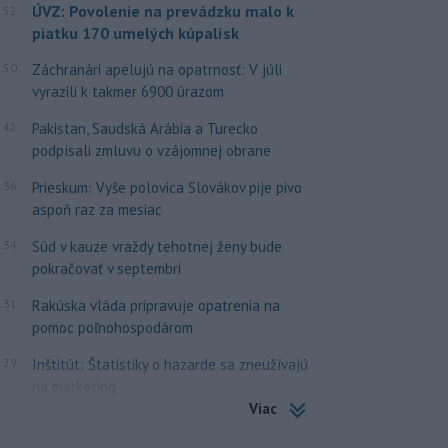
ÚVZ: Povolenie na prevádzku malo k
:52
piatku 170 umelých kúpalísk
:50
Záchranári apelujú na opatrnosť: V júli
vyrazili k takmer 6900 úrazom
:42
Pakistan, Saudská Arábia a Turecko
podpísali zmluvu o vzájomnej obrane
:36
Prieskum: Vyše polovica Slovákov pije pivo
aspoň raz za mesiac
:34
Súd v kauze vraždy tehotnej ženy bude
pokračovať v septembri
:31
Rakúska vláda pripravuje opatrenia na
pomoc poľnohospodárom
:29
Inštitút: Štatistiky o hazarde sa zneužívajú
na marketing
Viac