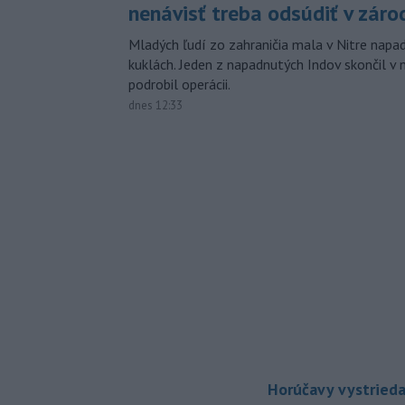
nenávisť treba odsúdiť v záro
Mladých ľudí zo zahraničia mala v Nitre napa
kuklách. Jeden z napadnutých Indov skončil v 
podrobil operácii.
dnes 12:33
Horúčavy vystrieda