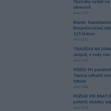
Výstrahy vydali vo
okresoch
dnes 11:55
Blanár: Kandidatúr
Bezpečnostnej rad
123 štátov
dnes 12:52
TRAGÉDIA NA DUNAJ
okúpať, z vody viac
dnes 13:09
VIDEO: Pri pamätn
Tautza odhalili no
tabule
dnes 13:06
POŽIAR PRI BRATI
pohltili skládku o
dnes 13:18