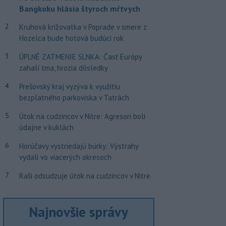
Bangkoku hlásia štyroch mŕtvych
2
Kruhová križovatka v Poprade v smere z
Hozelca bude hotová budúci rok
3
ÚPLNÉ ZATMENIE SLNKA: Časť Európy
zahalí tma, hrozia dôsledky
4
Prešovský kraj vyzýva k využitiu
bezplatného parkoviska v Tatrách
5
Útok na cudzincov v Nitre: Agresori boli
údajne v kuklách
6
Horúčavy vystriedajú búrky: Výstrahy
vydali vo viacerých okresoch
7
Raši odsudzuje útok na cudzincov v Nitre
Najnovšie správy