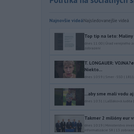
Najnovšie videá
Najsledovanejšie videá
Top tip na leto: Malin
dnes 11:00
|
Úrad verejného z
zobrazení
T. LONGAUER: VOJNA?✊ N
Niekto...
dnes 10:59
|
Smer - SSD
|
1811
...aby sme mali vodu aj
dnes 10:31
|
Laššáková Judita
Takmer 2 milióny eur v
dnes 10:19
|
Ministerstvo inve
informatizácie SR
|
13
zobraze