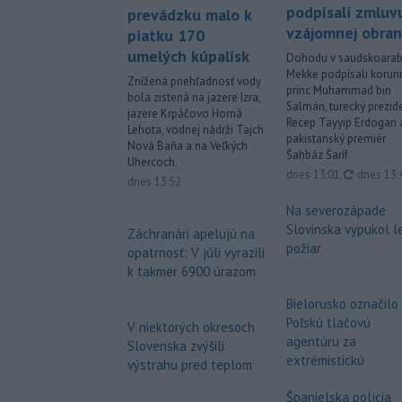
podpísali zmluv
prevádzku malo k
vzájomnej obra
piatku 170
umelých kúpalísk
Dohodu v saudskoarab
Mekke podpísali korun
Znížená priehľadnosť vody
princ Muhammad bin
bola zistená na jazere Izra,
Salmán, turecký prezid
jazere Krpáčovo Horná
Recep Tayyip Erdogan 
Lehota, vodnej nádrži Tajch
pakistanský premiér
Nová Baňa a na Veľkých
Šahbáz Šaríf.
Uhercoch.
aktualiz
dnes 13:01
,
dnes 13:
dnes 13:52
Na severozápade
Slovinska vypukol l
Záchranári apelujú na
požiar
opatrnosť: V júli vyrazili
k takmer 6900 úrazom
Bielorusko označilo
Poľskú tlačovú
V niektorých okresoch
agentúru za
Slovenska zvýšili
extrémistickú
výstrahu pred teplom
Španielska polícia