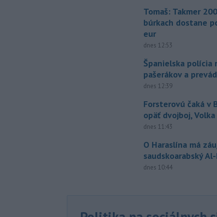
Tomaš: Takmer 200
búrkach dostane p
eur
dnes 12:53
Španielska polícia 
pašerákov a prevá
dnes 12:39
Forsterovú čaká v
opäť dvojboj, Volka
dnes 11:43
O Haraslína má zá
saudskoarabský Al
dnes 10:44
Politika na sociálnych 