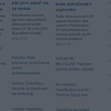
pije pivo aspoň raz
u o
13
bude pokračovať v
za mesiac
ne
septembri
Niekoľkokrát za mesiac
skej
Podľa obžaloby Jozef H. 30.
13
pije tento nápoj približne
ný
augusta minulého roka
pätina, pričom podiel
zastrelil v Partizánskom
mužov (21 %) a žien (19,4
ent
20-ročnú tehotnú ženu,
13
%) je takmer rovnaký.
a
zranenia spôsobil i jej 38-
dnes 13:36
ročnému priateľovi.
dnes 13:34
13
ované
42
Rakúska vláda
POŽIAR PRI
13
pripravuje opatrenia na
esný
BRATISLAVE: Plamene
pomoc
pohltili skládku odpadu
poľnohospodárom
13
Inštitút: Štatistiky o
Po rozsiahlej
hazarde sa zneužívajú
rekonštrukcii otvorili v
13
na marketing
Trenčíne Župný dom
Inflácia v Maďarsku
TRAGÉDIA NA DUNAJI: