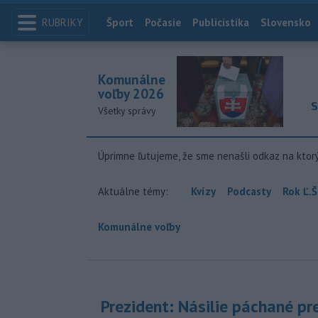
RUBRIKY
Index
Šport
Počasie
Publicistika
Slovensko
Komunálne
voľby 2026
S
Všetky správy
Úprimne ľutujeme, že sme nenašli odkaz na ktor
Aktuálne témy:
Kvízy
Podcasty
Rok Ľ.Š
Komunálne voľby
Prezident: Násilie páchané pr