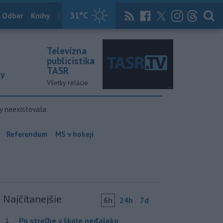
31
°C
 Odber
Knihy
Útulkovo
Magazín
News Now
Archív
TASR
Televízna
publicistika
TASR
ky
Všetky relácie
y neexistovala
Referendum
MS v hokeji
Najčítanejšie
6h
24h
7d
Po streľbe v škole neďaleko
1