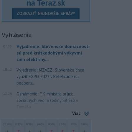
na Teraz.sk
ZOBRAZIŤ NAJNOVŠIE SPRÁVY
Vyhlásenia
Vyjadrenie: Slovenské domácnosti
07:55
sú pred krátkodobými výkyvmi
cien elektriny...
18:12
Vyjadrenie: MZVEZ: Slovensko chce
využiť EXPO 2027 v Belehrade na
podporu...
12:26
Oznámenie: TK ministra práce,
sociálnych vecí a rodiny SR Erika
Tomáša
Viac