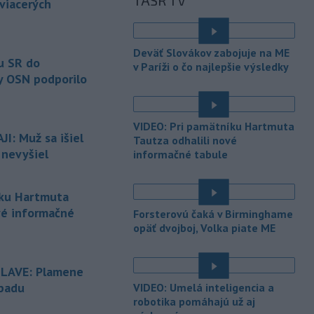
TASR TV
vyvolali v hornatých oblastiach
 viacerých
západného
Rakúska povodne a
zosuvy pôdy.
Deväť Slovákov zabojuje na ME
-
Slovenský
11:51
u SR do
v Paríži o čo najlepšie výsledky
hydrometeorologický ústav (SHMÚ)
y OSN podporilo
varuje v piatok
pred búrkami vo
viacerých okresoch stredného a
východného Slovenska. Vydal preto
VIDEO: Pri pamätníku Hartmuta
výstrahu prvého stupňa.
I: Muž sa išiel
Tautza odhalili nové
 nevyšiel
informačné tabule
-
Ministerstvo vnútra (MV) SR
11:18
požiada Národný bezpečnostný
úrad
(NBÚ) o nezávislé odborné posúdenie
íku Hartmuta
dodaných radarových zariadení, ktoré
vé informačné
Forsterovú čaká v Birminghame
sú v pilotnej prevádzke.
opäť dvojboj, Volka piate ME
-
Pre pretrvávajúce sucho,
11:03
horúčavy a nedostatok pitnej vody
SLAVE: Plamene
boli do odvolania vyhlásené
mimoriadne situácie v obciach Nižný
dpadu
VIDEO: Umelá inteligencia a
Čaj a Vyšný Čaj v okrese Košice-okolie.
robotika pomáhajú už aj