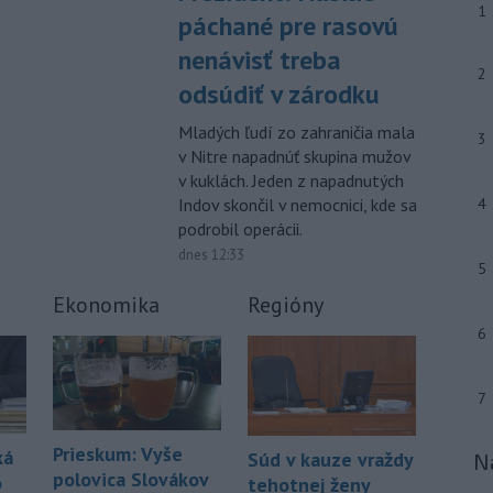
-
Talianska polícia oznámila,
1
06:02
páchané pre rasovú
že rozbila sieť prevádzačov,
ktorí z
nenávisť treba
Alžírska dopravovali migrantov na
2
ostrov Sardínia. Pri raziách zatkla
odsúdiť v zárodku
osem ľudí, informuje TASR podľa
správy agentúry AFP.
Mladých ľudí zo zahraničia mala
3
v Nitre napadnúť skupina mužov
-
Pri pobreží Ománu hrozí
21:58
v kuklách. Jeden z napadnutých
ekologická katastrofa pre únik
Indov skončil v nemocnici, kde sa
4
čoraz
väčšieho množstva ropy z
podrobil operácii.
tankera, ktorý narazil na plytčinu v
dnes 12:33
blízkosti prírodnej rezervácie.
5
-
Zdravotné ťažkosti po
Ekonomika
Regióny
21:22
kontakte s neznámou látkou na
6
termálnom
kúpalisku v Diakovciach v
okrese Šaľa malo 16 osôb. Záchranná
zdravotná služba osem z nich
7
previezla do nemocnice.
Prieskum: Vyše
ká
Súd v kauze vraždy
N
Viac >
polovica Slovákov
o
tehotnej ženy