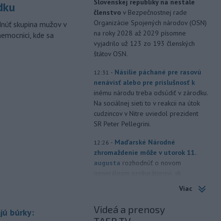
Slovenskej republiky na nestále
dku
členstvo
v Bezpečnostnej rade
Organizácie Spojených národov (OSN)
dnúť skupina mužov v
na roky 2028 až 2029 písomne
nemocnici, kde sa
vyjadrilo už 123 zo 193 členských
štátov OSN.
-
Násilie páchané pre rasovú
12:31
nenávisť alebo pre príslušnosť k
inému národu treba odsúdiť v zárodku.
Na sociálnej sieti to v reakcii na útok
cudzincov v Nitre uviedol prezident
SR Peter Pellegrini.
-
Maďarské Národné
12:26
zhromaždenie môže v utorok 11.
augusta
rozhodnúť o novom
generálnom prokurátorovi, ak
parlament schváli skrátenie jeho
Viac
šesťmesačnej výpovednej lehoty.
Videá a prenosy
jú búrky:
-
Silné búrky vo štvrtok
12:00