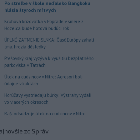
Po streľbe v škole neďaleko Bangkoku
hlásia štyroch mŕtvych
Kruhová križovatka v Poprade v smere z
Hozelca bude hotová budúci rok
ÚPLNÉ ZATMENIE SLNKA: Časť Európy zahalí
tma, hrozia dôsledky
Prešovský kraj vyzýva k využitiu bezplatného
parkoviska v Tatrách
Útok na cudzincov v Nitre: Agresori boli
údajne v kuklách
Horúčavy vystriedajú búrky: Výstrahy vydali
vo viacerých okresoch
Raši odsudzuje útok na cudzincov v Nitre
ajnovšie
zo Správ