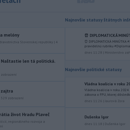
mostného
záveru na ľavej strane
mosta Lanfranconi, ktorý je súčasťou
bratislavskej diaľnice D2.
Najnovšie statusy štátnych inšt
-
Počet potvrdených prípadov
10:02
nákazy vírusovým ochorením
ebola
y a melóny
⏰ DIPLOMATICKÁ MINÚTKA
v Konžskej demokratickej republike
⏰ DIPLOMATICKÁ MINÚTKA #83
dravotníctva Slovenskej republiky
|
4
(KDR) presiahol hranicu 4000.
pravidelnú rubriku #Diplomat
dnes 11:28
|
Ministerstvo za
-
V stredu sa bude dať
09:24
aštastie len tá politická.
pozorovať čiastočné zatmenie
Najnovšie politické statusy
Slnka i
maximum roja Perzeidy
zobrazení
-
Generálna prokuratúra SR
09:01
Vládna koalícia v roku 2
podala v súvislosti s určením
Vládna koalícia v roku 2024
 zajtra
volebných
obvodov celkovo osem
zákona o FPU, ktorej dôsledk
protestov prokurátora, a to proti
|
529
zobrazení
dnes 11:26
|
Jaurová Zora
piatim uzneseniam mestských
zastupiteľstiev a trom uzneseniam
rátia život Hradu Plaveč
zastupiteľstiev samosprávnych krajov.
Dušenka Igor
stícií, regionálneho rozvoja a
dnes 11:18
|
Dušenka Igor
ní
-
Predseda Národnej rady SR
08:41