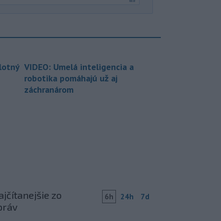
lotný
VIDEO: Umelá inteligencia a
robotika pomáhajú už aj
záchranárom
jčítanejšie zo
6h
24h
7d
práv