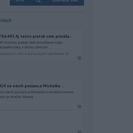
itúcií
 #83 Aj tento piatok vám prináša...
 Aj tento piatok vám prinášame našu
ickaMinutka, v ktorej zdieľam...
hraničných vecí a európskych záležitostí SR
024 na návrh poslanca Michelka ...
 na návrh poslanca Michelka schválila novelu
om je dnešný hlboký ...