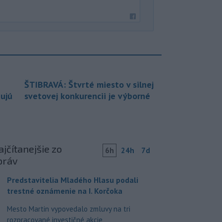
ŠTIBRAVÁ: Štvrté miesto v silnej
bujú
svetovej konkurencii je výborné
jčítanejšie zo
6h
24h
7d
práv
Predstavitelia Mladého Hlasu podali
trestné oznámenie na I. Korčoka
Mesto Martin vypovedalo zmluvy na tri
rozpracované investičné akcie