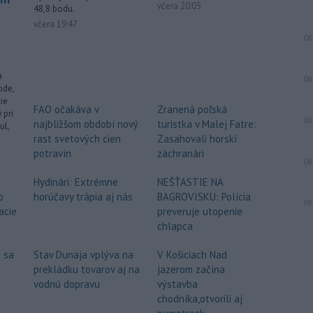
včera 20:05
48,8 bodu.
-
Ukrajinské úrady v stredu
17:01
včera 19:47
nariadili stovkám rodín s deťmi
06
opustiť
mesto Kramatorsk v Doneckej
oblasti na východe krajiny. Dôvodom
je zintenzívňujúce sa ostreľovanie a
a
06
ode,
postup ruských jednotiek v blízkom
ie
okolí.
FAO očakáva v
Zranená poľská
 pri
06
najbližšom období nový
turistka v Malej Fatre:
ul,
-
Slovenská republika si v
17:00
rast svetových cien
Zasahovali horskí
.
Chorvátsku uctila pamiatku dvoch
potravín
záchranári
slovenských vojakov, ktorí zahynuli pri
06
plnení úloh v mierovej misii
Hydinári: Extrémne
NEŠŤASTIE NA
Organizácie Spojených národov
o
horúčavy trápia aj nás
BAGROVISKU: Polícia
06
UNPROFOR v bývalej Juhoslávii.
acie
preveruje utopenie
chlapca
-
Vo vodnej ploche Veľký
16:40
Draždiak v bratislavskej Petržalke
 sa
Stav Dunaja vplýva na
V Košiciach Nad
sa v
stredu popoludní utopil 53-ročný
prekládku tovarov aj na
jazerom začína
muž.
vodnú dopravu
výstavba
chodníka,otvorili aj
Viac >