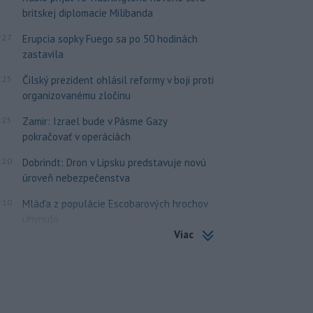
britskej diplomacie Milibanda
:27
Erupcia sopky Fuego sa po 50 hodinách
zastavila
:25
Čilský prezident ohlásil reformy v boji proti
organizovanému zločinu
:25
Zamir: Izrael bude v Pásme Gazy
pokračovať v operáciách
:20
Dobrindt: Dron v Lipsku predstavuje novú
úroveň nebezpečenstva
:10
Mláďa z populácie Escobarových hrochov
uhynulo
Viac