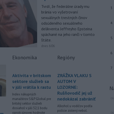
približne 500 kilogramov. Samospráva
Tvrdí, že federálne úrady mu
to v stredu uviedla na svojej webovej
3
stránke, pričom neskôr napísala, že
bránia vo vyšetrovaní
pyrotechnici ju úspešne odstránili.
sexuálnych trestných činov
odsúdeného sexuálneho
4
-
Pri izraelskom útoku na juhu
17:19
delikventa Jeffreyho Epsteina
Libanonu zahynul v stredu jeden
spáchané na jeho ranči v tomto
človek a
ďalších 11 utrpelo zranenia.
5
štáte.
Izraelská armáda zároveň oznámila,
dnes 6:06
že v danej oblasti začala novú vlnu
6
leteckých útokov. Stalo sa tak v reakcii
Ekonomika
Regióny
na údajné porušenie prímeria zo
strany hnutia Hizballáh.
7
-
Meteorológovia zo
17:08
Aktivita v britskom
ZRÁŽKA VLAKU S
Slovenského
sektore služieb sa
AUTOM V
hydrometeorologického ústavu
v júli vrátila k rastu
LOZORNE:
N
(SHMÚ) v stredu zaznamenali nový
Rušňovodič jej už
Index nákupných
absolútny rekord teploty vzduchu. V
nedokázal zabrániť
06
manažérov S&P Global pre
Kamenici nad Hronom v okrese Nové
britský sektor služieb
Zámky dosiahla teplota v stredu
Alkohol u vodičov podľa
dosiahol v júli 52,1 bodu
popoludní 41,4 stupňa Celzia.
polície zistený nebol.
oproti júnovej hodnote
om
06