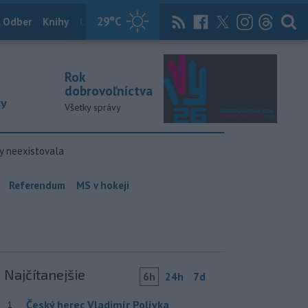
29
°C
 Odber
Knihy
Útulkovo
Magazín
News Now
Archív
TASR
Rok
dobrovoľníctva
ky
Všetky správy
y neexistovala
Referendum
MS v hokeji
Najčítanejšie
6h
24h
7d
Český herec Vladimír Polívka
1