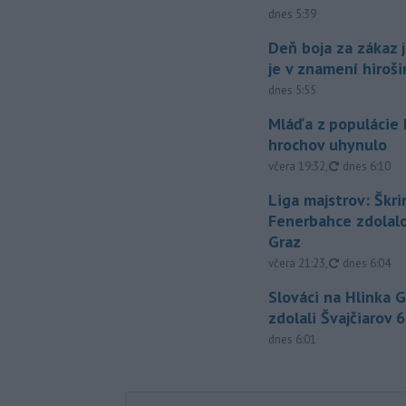
dnes 5:39
Deň boja za zákaz 
je v znamení hiroš
dnes 5:55
Mláďa z populácie
hrochov uhynulo
aktualizovan
včera 19:32
,
dnes 6:10
Liga majstrov: Škri
Fenerbahce zdolalo
Graz
aktualizovan
včera 21:23
,
dnes 6:04
Slováci na Hlinka 
zdolali Švajčiarov 6
dnes 6:01