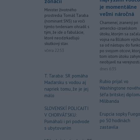
zonácii
je momentálne
Minister životného
veľmi náročná
prostredia Tomáš Taraba
(nominant SNS) sa voči
Chameneí, zranený pri
týmto tvrdeniam ohradil s
americko-izraelskom
tým, že ide o fabulácie,
útoku, ktorým sa začal
ktoré neodzrkadľujú
vojna na Blízkom vých
skutkový stav.
sa od nástupu do funkc
včera 22:53
po svojom otcovi, ktorý
tom istom útoku zahyn
neobjavil na verejnosti
dnes 6:35
T. Taraba: SR pomáha
Rubio prijal vo
Maďarsku s vodou aj
Washingtone novéh
napriek tomu, že je jej
šéfa britskej diplom
málo
Milibanda
SLOVENSKÍ POLICAJTI
Erupcia sopky Fuego
V CHORVÁTSKU:
po 50 hodinách
Pomáhali i pri podvode
zastavila
s ubytovaním