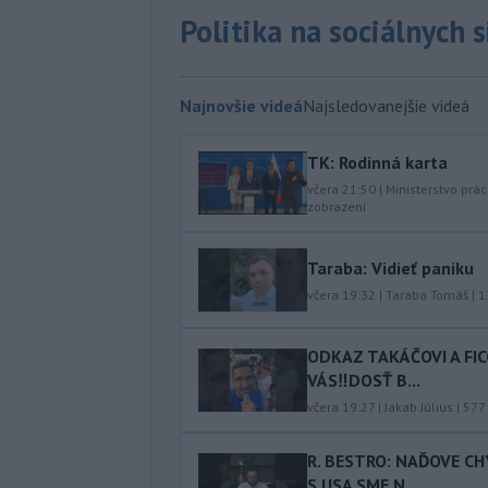
Politika na sociálnych 
Najnovšie videá
Najsledovanejšie videá
TK: Rodinná karta
včera 21:50
|
Ministerstvo prác
zobrazení
Taraba: Vidieť paniku
včera 19:32
|
Taraba Tomáš
|
1
ODKAZ TAKÁČOVI A FI
VÁS‼️DOSŤ B...
včera 19:27
|
Jakab Július
|
577
R. BESTRO: NAĎOVE C
S USA SME N...