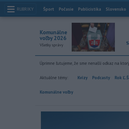
RUBRIKY
Index
Šport
Počasie
Publicistika
Slovensko
Komunálne
voľby 2026
S
Všetky správy
Úprimne ľutujeme, že sme nenašli odkaz na ktor
Aktuálne témy:
Kvízy
Podcasty
Rok Ľ.Š
Komunálne voľby