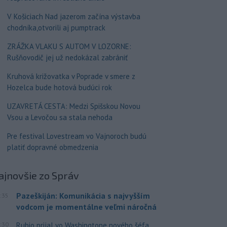
V Košiciach Nad jazerom začína výstavba
chodníka,otvorili aj pumptrack
ZRÁŽKA VLAKU S AUTOM V LOZORNE:
Rušňovodič jej už nedokázal zabrániť
Kruhová križovatka v Poprade v smere z
Hozelca bude hotová budúci rok
UZAVRETÁ CESTA: Medzi Spišskou Novou
Vsou a Levočou sa stala nehoda
Pre festival Lovestream vo Vajnoroch budú
platiť dopravné obmedzenia
ajnovšie
zo Správ
Pazeškiján: Komunikácia s najvyšším
:35
vodcom je momentálne veľmi náročná
:30
Rubio prijal vo Washingtone nového šéfa