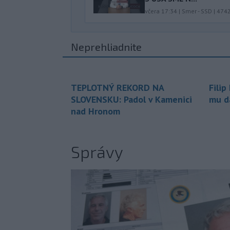
včera 17:34
|
Smer - SSD
|
474
Neprehliadnite
TEPLOTNÝ REKORD NA
Filip
SLOVENSKU: Padol v Kamenici
mu da
nad Hronom
Správy