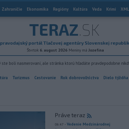
Zahraničie
Ekonomika
Regióny
Kultúra
Veda
Krimi
XML
TERAZ
.SK
pravodajský portál Tlačovej agentúry Slovenskej republi
Štvrtok
6. august 2026
Meniny má
Jozefína
ý ste boli nasmerovaní, ale stránka ktorú hľadáte pravdepodobne nikd
túra
Turizmus
Cestovanie
Rok dobrovoľníctva
Dielo týždňa
Práve teraz
-
Vedenie Medzinárodnej
06:47