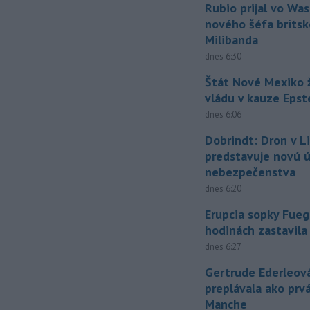
Rubio prijal vo Wa
nového šéfa britsk
Milibanda
dnes 6:30
Štát Nové Mexiko ž
vládu v kauze Epst
dnes 6:06
Dobrindt: Dron v L
predstavuje novú 
nebezpečenstva
dnes 6:20
Erupcia sopky Fueg
hodinách zastavila
dnes 6:27
Gertrude Ederleov
preplávala ako prv
Manche