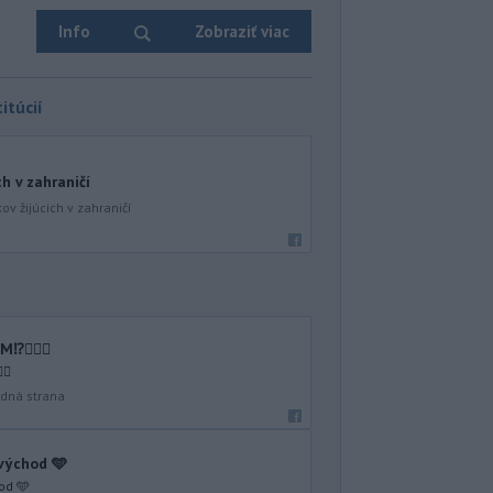
Info
Zobraziť viac
itúcií
ch v zahraničí
ov žijúcich v zahraničí
🤷🏻‍♂️
♂️
dná strana
 východ 🩵
od 🩵