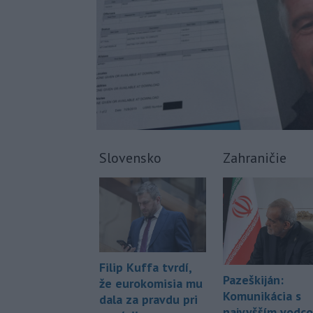
Slovensko
Zahraničie
Filip Kuffa tvrdí,
Pazeškiján:
že eurokomisia mu
Komunikácia s
dala za pravdu pri
najvyšším vodc