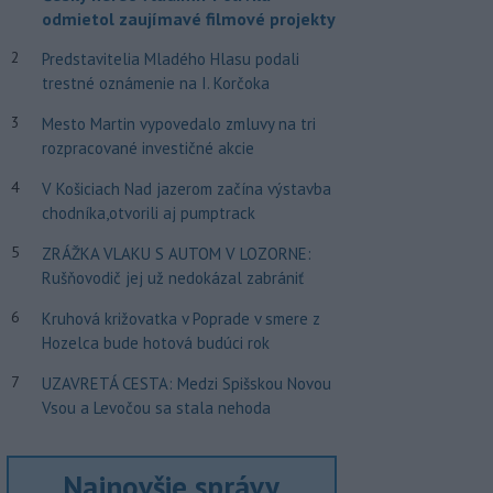
odmietol zaujímavé filmové projekty
2
Predstavitelia Mladého Hlasu podali
trestné oznámenie na I. Korčoka
3
Mesto Martin vypovedalo zmluvy na tri
rozpracované investičné akcie
4
V Košiciach Nad jazerom začína výstavba
chodníka,otvorili aj pumptrack
5
ZRÁŽKA VLAKU S AUTOM V LOZORNE:
Rušňovodič jej už nedokázal zabrániť
6
Kruhová križovatka v Poprade v smere z
Hozelca bude hotová budúci rok
7
UZAVRETÁ CESTA: Medzi Spišskou Novou
Vsou a Levočou sa stala nehoda
Najnovšie správy