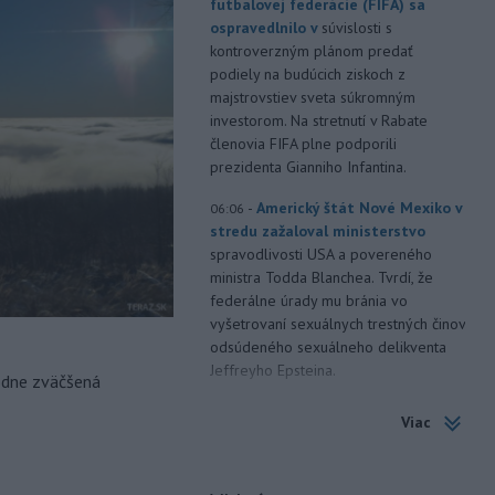
futbalovej federácie (FIFA) sa
ospravedlnilo v
súvislosti s
kontroverzným plánom predať
podiely na budúcich ziskoch z
majstrovstiev sveta súkromným
investorom. Na stretnutí v Rabate
členovia FIFA plne podporili
prezidenta Gianniho Infantina.
-
Americký štát Nové Mexiko v
06:06
stredu zažaloval ministerstvo
spravodlivosti USA a povereného
ministra Todda Blanchea. Tvrdí, že
federálne úrady mu bránia vo
vyšetrovaní sexuálnych trestných činov
odsúdeného sexuálneho delikventa
Jeffreyho Epsteina.
odne zväčšená
-
Štátny tajomník
22:44
Viac
ministerstva životného prostredia
Filip Kuffa tvrdí,
že mu Európska
komisia (EK) dala za pravdu v