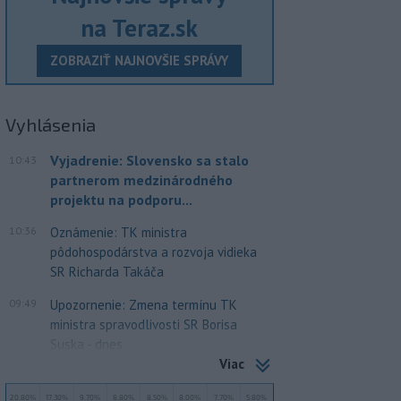
na Teraz.sk
ZOBRAZIŤ NAJNOVŠIE SPRÁVY
Vyhlásenia
Vyjadrenie: Slovensko sa stalo
10:43
partnerom medzinárodného
projektu na podporu...
10:36
Oznámenie: TK ministra
pôdohospodárstva a rozvoja vidieka
SR Richarda Takáča
09:49
Upozornenie: Zmena termínu TK
ministra spravodlivosti SR Borisa
Suska - dnes
Viac