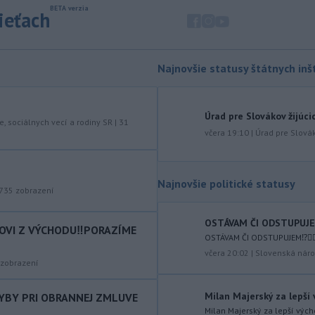
podvýživy. Ide o jedinca z približne
sieťach
200 hrochov, ktoré sa v krajine
rozmnožili po tom, ako niekoľko
zvierat do Kolumbie priniesol Pablo
Escobar.
Najnovšie statusy štátnych inšt
-
Švajčiarska lyžiarka Lara
19:16
Gutová-Behramiová sa rozhodla
Úrad pre Slovákov žijúci
ukončiť svoju kariéru.
e, sociálnych vecí a rodiny SR
|
31
včera 19:10
|
Úrad pre Slovák
-
Pri výbuchu nastraženej
18:52
výbušniny v moskovskej reštaurácii
Balzi
Rossi, ku ktorému došlo v sobotu
Najnovšie politické statusy
1. augusta, zahynul údajne zať veliteľa
735
zobrazení
ruských vzdušných a kozmických síl
generála Alexandra Čajka.
OSTÁVAM ČI ODSTUPUJEM⁉️
COVI Z VÝCHODU‼️PORAZÍME
OSTÁVAM ČI ODSTUPUJEM⁉️🤷🏻‍
-
Spojené štáty v stredu zrušili
18:34
včera 20:02
|
Slovenská náro
sankcie uvalené na irackú leteckú
zobrazení
spoločnosť Fly Baghdad, ktorú
predtým zaradili na sankčný zoznam
Milan Majerský za lepší
HYBY PRI OBRANNEJ ZMLUVE
pre jej údajné väzby na iránske
Milan Majerský za lepší vých