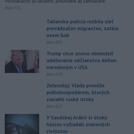
Polooblačno až oblačno, prechodne až zamračené.
dnes 5:35
Talianska polícia rozbila sieť
prevádzačov migrantov, zatkla
osem ľudí
dnes 6:02
Trump chce znovu obmedziť
udeľovanie občianstva deťom
narodeným v USA
dnes 6:10
Zelenskyj: Vláda pomôže
poľnohospodárom, ktorých
zasiahli ruské útoky
dnes 6:12
V Saudskej Arábii si útoky
húsíov vyžiadali zranených
civilistov