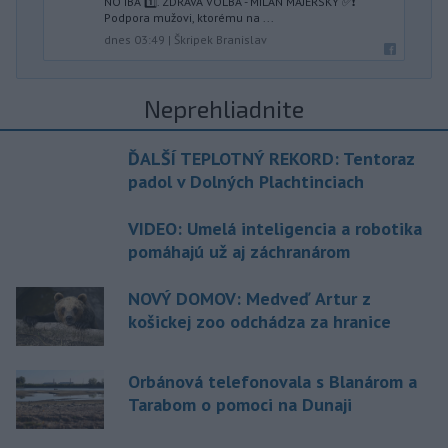
NO IBA 1️⃣. ZDRAVÁ VOĽBA - MILAN MAJERSKÝ ✅️❗️
Podpora mužovi, ktorému na ...
dnes 03:49
|
Škripek Branislav
Neprehliadnite
ĎALŠÍ TEPLOTNÝ REKORD: Tentoraz
padol v Dolných Plachtinciach
VIDEO: Umelá inteligencia a robotika
pomáhajú už aj záchranárom
NOVÝ DOMOV: Medveď Artur z
košickej zoo odchádza za hranice
Orbánová telefonovala s Blanárom a
Tarabom o pomoci na Dunaji