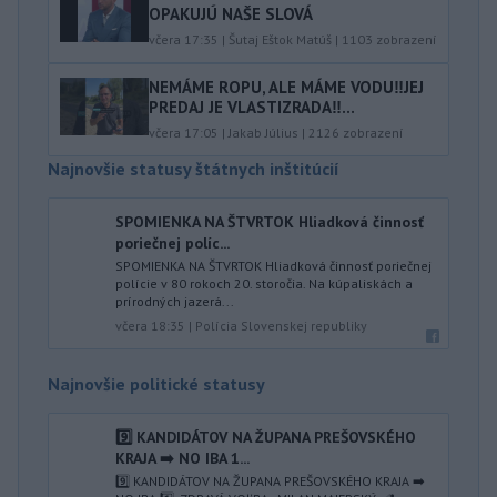
OPAKUJÚ NAŠE SLOVÁ
včera 17:35
|
Šutaj Eštok Matúš
|
1103
zobrazení
NEMÁME ROPU, ALE MÁME VODU‼️JEJ
PREDAJ JE VLASTIZRADA‼️...
včera 17:05
|
Jakab Július
|
2126
zobrazení
Najnovšie statusy štátnych inštitúcií
SPOMIENKA NA ŠTVRTOK Hliadková činnosť
poriečnej políc...
SPOMIENKA NA ŠTVRTOK Hliadková činnosť poriečnej
polície v 80 rokoch 20. storočia. Na kúpaliskách a
prírodných jazerá...
včera 18:35
|
Polícia Slovenskej republiky
Najnovšie politické statusy
9️⃣ KANDIDÁTOV NA ŽUPANA PREŠOVSKÉHO
KRAJA ➡️ NO IBA 1️...
9️⃣ KANDIDÁTOV NA ŽUPANA PREŠOVSKÉHO KRAJA ➡️