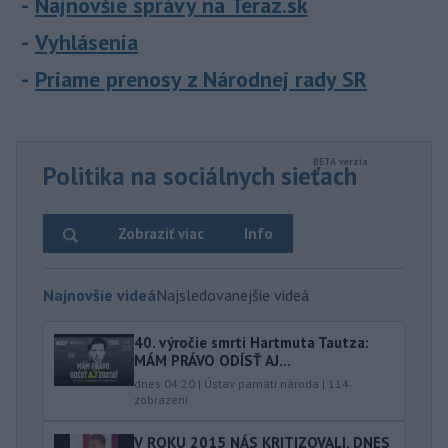
Najnovšie správy na Teraz.sk
Vyhlásenia
Priame prenosy z Národnej rady SR
Politika na sociálnych sieťach
Zobraziť viac
Info
Najnovšie videá
Najsledovanejšie videá
40.⁠ ⁠výročie smrti Hartmuta Tautza:
MÁM PRÁVO ODÍSŤ AJ...
dnes 04:20
|
Ústav pamäti národa
|
114
zobrazení
V ROKU 2015 NÁS KRITIZOVALI. DNES