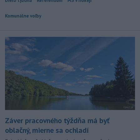
Dielo týždňa
Referendum
MS v hokeji
Komunálne voľby
Záver pracovného týždňa má byť
oblačný, mierne sa ochladí