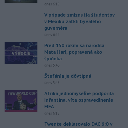
dnes 6:15
V prípade zmiznutia študentov
v Mexiku zatkli bývalého
guvernéra
dnes 6:22
Pred 150 rokmi sa narodila
Mata Hari, popravená ako
špiónka
dnes 5:46
Štefánia je dôvtipná
dnes 5:43
Afrika jednomyseľne podporila
Infantina, víta ospravedlnenie
FIFA
dnes 6:18
Twente deklasovalo DAC 6:0 v