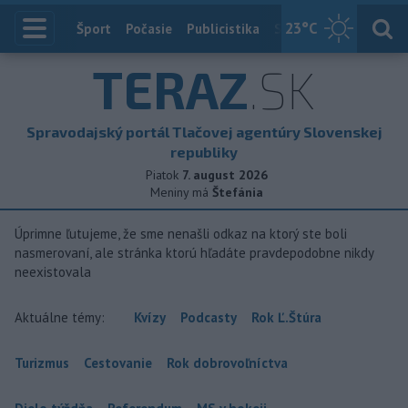
23
°C
Index
Šport
Počasie
Publicistika
Slovensko
Zahranič
TERAZ
.SK
Spravodajský portál Tlačovej agentúry Slovenskej
republiky
Piatok
7. august 2026
Meniny má
Štefánia
Úprimne ľutujeme, že sme nenašli odkaz na ktorý ste boli
nasmerovaní, ale stránka ktorú hľadáte pravdepodobne nikdy
neexistovala
Aktuálne témy:
Kvízy
Podcasty
Rok Ľ.Štúra
Turizmus
Cestovanie
Rok dobrovoľníctva