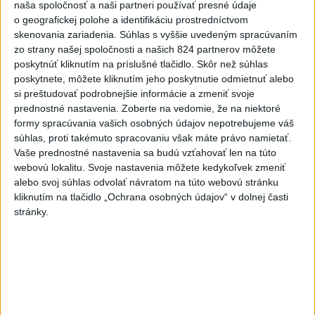
naša spoločnosť a naši partneri používať presné údaje
ľudí
o geografickej polohe a identifikáciu prostredníctvom
Tí z Alžírska dopravovali migrantov na ostrov Sardínia.
skenovania zariadenia. Súhlas s vyššie uvedeným spracúvaním
zo strany našej spoločnosti a našich 824 partnerov môžete
dnes 6:02
poskytnúť kliknutím na príslušné tlačidlo. Skôr než súhlas
poskytnete, môžete kliknutím jeho poskytnutie odmietnuť alebo
Slovensko
si preštudovať podrobnejšie informácie a zmeniť svoje
prednostné nastavenia.
Zoberte na vedomie, že na niektoré
ŽSK: VšZP znevýhodnila krajské
formy spracúvania vašich osobných údajov nepotrebujeme váš
nemocnice v porovnaní so
súhlas, proti takémuto spracovaniu však máte právo namietať.
súkromnými
Vaše prednostné nastavenia sa budú vzťahovať len na túto
včera 17:57
webovú lokalitu. Svoje nastavenia môžete kedykoľvek zmeniť
alebo svoj súhlas odvolať návratom na túto webovú stránku
KDH žiada ministra vnútra o vysvetlenie nákupu kamerových
kliknutím na tlačidlo „Ochrana osobných údajov“ v dolnej časti
systémov
stránky.
Rezort vnútra reaguje na kritiku pri modernizácii dopravných
kamier
SKSaPA žiada kompenzáciu pre sestry v ADOS pre sťažené
podmienky