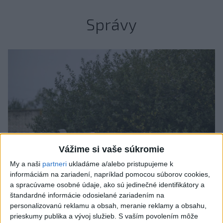
Správy
Vážime si vaše súkromie
My a naši
partneri
ukladáme a/alebo pristupujeme k
informáciám na zariadení, napríklad pomocou súborov cookies,
a spracúvame osobné údaje, ako sú jedinečné identifikátory a
štandardné informácie odosielané zariadením na
Talianska polícia rozbila sieť
personalizovanú reklamu a obsah, meranie reklamy a obsahu,
prevádzačov migrantov, zatkla osem
prieskumy publika a vývoj služieb.
S vaším povolením môže