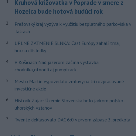
Kruhová križovatka v Poprade v smere z
1
Hozelca bude hotová budúci rok
2
Prešovský kraj vyzýva k využitiu bezplatného parkoviska v
Tatrách
3
ÚPLNÉ ZATMENIE SLNKA: Časť Európy zahalí tma,
hrozia dôsledky
4
V Košiciach Nad jazerom začína výstavba
chodníka,otvorili aj pumptrack
5
Mesto Martin vypovedalo zmluvy na tri rozpracované
investičné akcie
6
Historik Zajac: Územie Slovenska bolo jadrom poľsko-
uhorských vzťahov
7
Twente deklasovalo DAC 6:0 v prvom zápase 3. predkola