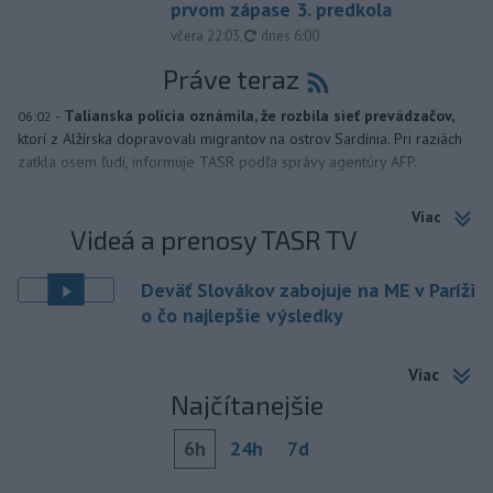
prvom zápase 3. predkola
aktualizované
včera 22:03
,
dnes 6:00
Práve teraz
-
Talianska polícia oznámila, že rozbila sieť prevádzačov,
06:02
ktorí z Alžírska dopravovali migrantov na ostrov Sardínia. Pri raziách
zatkla osem ľudí, informuje TASR podľa správy agentúry AFP.
Viac
Videá a prenosy TASR TV
Deväť Slovákov zabojuje na ME v Paríži
o čo najlepšie výsledky
Viac
Najčítanejšie
6h
24h
7d