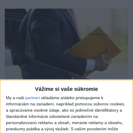
Vážime si vaše súkromie
Odborník: Rozlišovanie medzi
My a naši
partneri
ukladáme a/alebo pristupujeme k
investíciami vás ochráni pred podvodmi
informáciám na zariadení, napríklad pomocou súborov cookies,
a spracúvame osobné údaje, ako sú jedinečné identifikátory a
Poukázal na to, že podvodníci prispôsobujú názvy produktov
štandardné informácie odosielané zariadením na
aj príbehy tomu, čo práve priťahuje pozornosť.
personalizovanú reklamu a obsah, meranie reklamy a obsahu,
dnes 9:38
prieskumy publika a vývoj služieb.
S vaším povolením môže