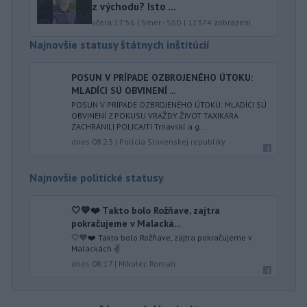
z východu? Isto ...
včera 17:56
|
Smer - SSD
|
12374
zobrazení
Najnovšie statusy štátnych inštitúcií
POSUN V PRÍPADE OZBROJENÉHO ÚTOKU:
MLADÍCI SÚ OBVINENÍ ...
POSUN V PRÍPADE OZBROJENÉHO ÚTOKU: MLADÍCI SÚ
OBVINENÍ Z POKUSU VRAŽDY ŽIVOT TAXIKÁRA
ZACHRÁNILI POLICAJTI Trnavskí a g...
dnes 08:23
|
Polícia Slovenskej republiky
Najnovšie politické statusy
🤍💙❤️ Takto bolo Rožňave, zajtra
pokračujeme v Malacká...
🤍💙❤️ Takto bolo Rožňave, zajtra pokračujeme v
Malackách ✌️
dnes 08:17
|
Mikulec Roman