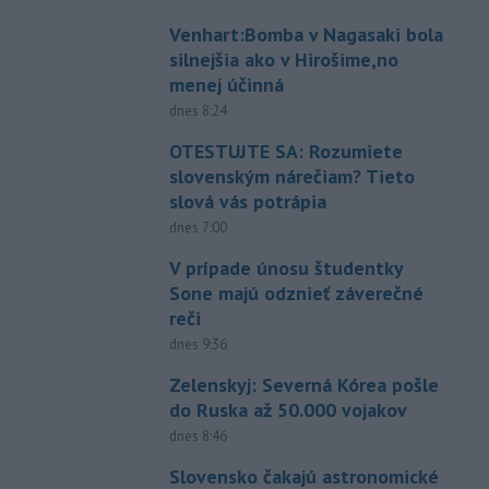
Venhart:Bomba v Nagasaki bola
silnejšia ako v Hirošime,no
menej účinná
dnes 8:24
OTESTUJTE SA: Rozumiete
slovenským nárečiam? Tieto
slová vás potrápia
dnes 7:00
V prípade únosu študentky
Sone majú odznieť záverečné
reči
dnes 9:36
Zelenskyj: Severná Kórea pošle
do Ruska až 50.000 vojakov
dnes 8:46
Slovensko čakajú astronomické