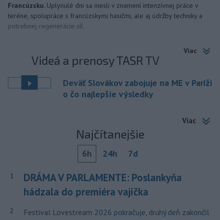
Francúzsku.
Uplynulé dni sa niesli v znamení intenzívnej práce v
teréne, spolupráce s francúzskymi hasičmi, ale aj údržby techniky a
potrebnej regenerácie síl.
Viac
Videá a prenosy TASR TV
Deväť Slovákov zabojuje na ME v Paríži
o čo najlepšie výsledky
Viac
Najčítanejšie
6h
24h
7d
DRÁMA V PARLAMENTE: Poslankyňa
1
hádzala do premiéra vajíčka
2
Festival Lovestream 2026 pokračuje, druhý deň zakončil