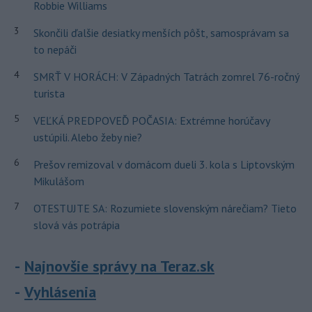
Robbie Williams
3
Skončili ďalšie desiatky menších pôšt, samosprávam sa
to nepáči
4
SMRŤ V HORÁCH: V Západných Tatrách zomrel 76-ročný
turista
5
VEĽKÁ PREDPOVEĎ POČASIA: Extrémne horúčavy
ustúpili. Alebo žeby nie?
6
Prešov remizoval v domácom dueli 3. kola s Liptovským
Mikulášom
7
OTESTUJTE SA: Rozumiete slovenským nárečiam? Tieto
slová vás potrápia
Najnovšie správy na Teraz.sk
Vyhlásenia