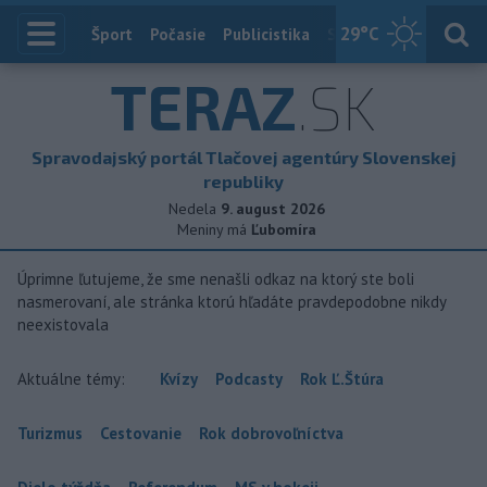
29
°C
Index
Šport
Počasie
Publicistika
Slovensko
Zahranič
TERAZ
.SK
Spravodajský portál Tlačovej agentúry Slovenskej
republiky
Nedela
9. august 2026
Meniny má
Ľubomíra
Úprimne ľutujeme, že sme nenašli odkaz na ktorý ste boli
nasmerovaní, ale stránka ktorú hľadáte pravdepodobne nikdy
neexistovala
Aktuálne témy:
Kvízy
Podcasty
Rok Ľ.Štúra
Turizmus
Cestovanie
Rok dobrovoľníctva