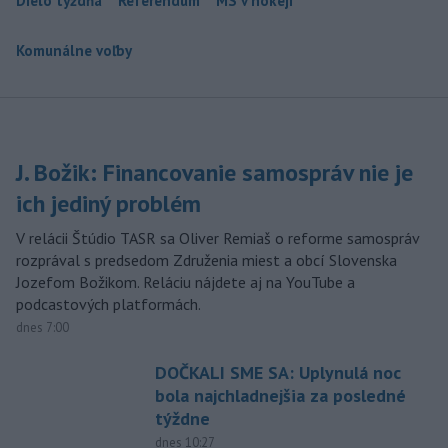
Dielo týždňa
Referendum
MS v hokeji
Komunálne voľby
J. Božik: Financovanie samospráv nie je
ich jediný problém
V relácii Štúdio TASR sa Oliver Remiaš o reforme samospráv
rozprával s predsedom Združenia miest a obcí Slovenska
Jozefom Božikom. Reláciu nájdete aj na YouTube a
podcastových platformách.
dnes 7:00
DOČKALI SME SA: Uplynulá noc
bola najchladnejšia za posledné
týždne
dnes 10:27