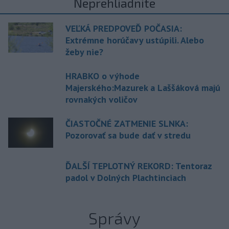
Neprehliadnite
VEĽKÁ PREDPOVEĎ POČASIA:
Extrémne horúčavy ustúpili. Alebo
žeby nie?
HRABKO o výhode
Majerského:Mazurek a Laššáková majú
rovnakých voličov
ČIASTOČNÉ ZATMENIE SLNKA:
Pozorovať sa bude dať v stredu
ĎALŠÍ TEPLOTNÝ REKORD: Tentoraz
padol v Dolných Plachtinciach
Správy