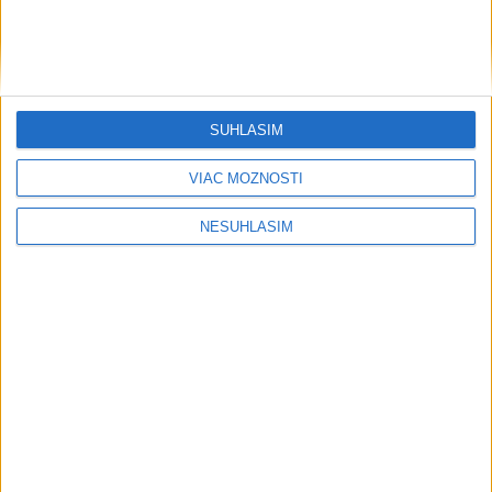
SÚHLASÍM
VIAC MOŽNOSTÍ
....
NESÚHLASÍM