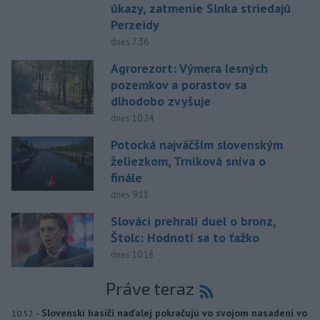
úkazy, zatmenie Slnka striedajú
Perzeidy
dnes 7:36
Agrorezort: Výmera lesných
pozemkov a porastov sa
dlhodobo zvyšuje
dnes 10:24
Potocká najväčším slovenským
želiezkom, Trníková sníva o
finále
dnes 9:11
Slováci prehrali duel o bronz,
Štolc: Hodnotí sa to ťažko
dnes 10:18
Práve teraz
-
Slovenskí hasiči naďalej pokračujú vo svojom nasadení vo
10:52