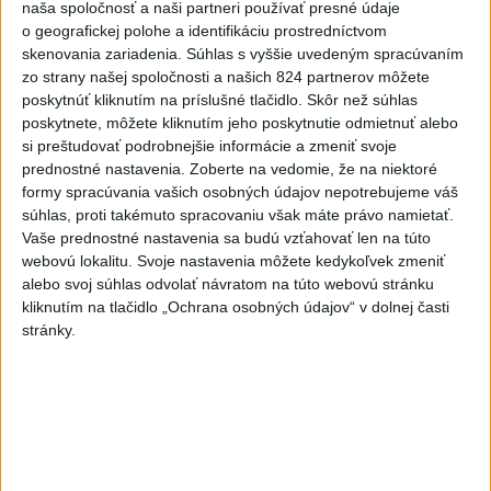
naša spoločnosť a naši partneri používať presné údaje
Slovensko
o geografickej polohe a identifikáciu prostredníctvom
skenovania zariadenia. Súhlas s vyššie uvedeným spracúvaním
Slovenskí hasiči naďalej pokračujú vo
zo strany našej spoločnosti a našich 824 partnerov môžete
svojom nasadení vo Francúzsku
poskytnúť kliknutím na príslušné tlačidlo. Skôr než súhlas
dnes 10:57
poskytnete, môžete kliknutím jeho poskytnutie odmietnuť alebo
si preštudovať podrobnejšie informácie a zmeniť svoje
V prípade únosu študentky Sone majú odznieť záverečné reči
prednostné nastavenia.
Zoberte na vedomie, že na niektoré
formy spracúvania vašich osobných údajov nepotrebujeme váš
súhlas, proti takémuto spracovaniu však máte právo namietať.
Peniaze z nástroja SAFE by Slovensko mohlo splácať
Vaše prednostné nastavenia sa budú vzťahovať len na túto
desiatky rokov
webovú lokalitu. Svoje nastavenia môžete kedykoľvek zmeniť
alebo svoj súhlas odvolať návratom na túto webovú stránku
PREHĽAD: Hostia nedeľných diskusných relácií
kliknutím na tlačidlo „Ochrana osobných údajov“ v dolnej časti
stránky.
Zahraničie
Na letisku v Sydney sa takmer zrazili
dve lietadlá
dnes 10:36