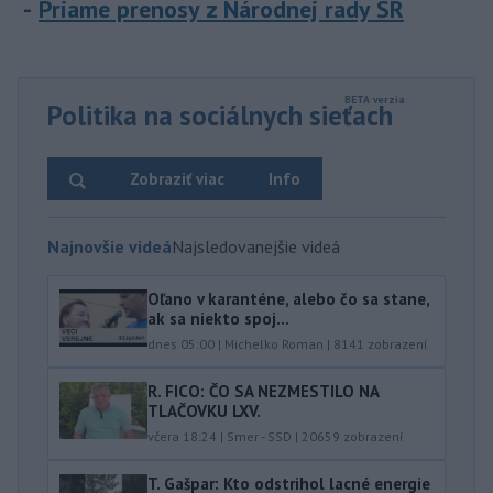
Priame prenosy z Národnej rady SR
Politika na sociálnych sieťach
Zobraziť viac
Info
Najnovšie videá
Najsledovanejšie videá
Oľano v karanténe, alebo čo sa stane,
ak sa niekto spoj...
dnes 05:00
|
Michelko Roman
|
8141
zobrazení
R. FICO: ČO SA NEZMESTILO NA
TLAČOVKU LXV.
včera 18:24
|
Smer - SSD
|
20659
zobrazení
T. Gašpar: Kto odstrihol lacné energie