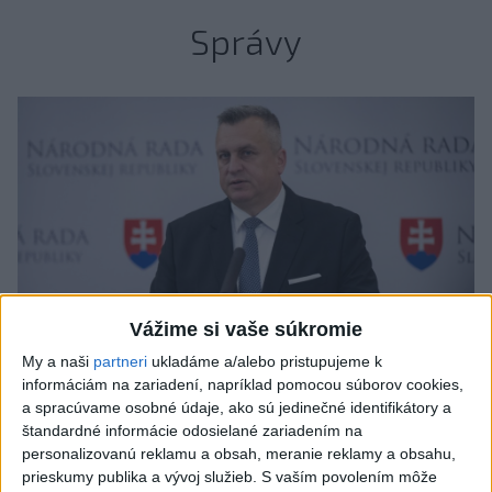
Správy
Vážime si vaše súkromie
My a naši
partneri
ukladáme a/alebo pristupujeme k
informáciám na zariadení, napríklad pomocou súborov cookies,
a spracúvame osobné údaje, ako sú jedinečné identifikátory a
štandardné informácie odosielané zariadením na
A. Danko vylúčil, že by sa SNS pred
personalizovanú reklamu a obsah, meranie reklamy a obsahu,
voľbami spájala, avizuje zmeny
prieskumy publika a vývoj služieb.
S vaším povolením môže