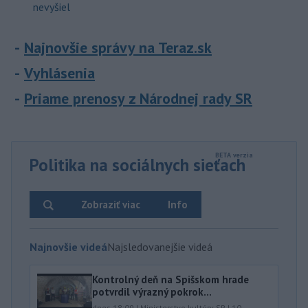
nevyšiel
Najnovšie správy na Teraz.sk
Vyhlásenia
Priame prenosy z Národnej rady SR
Politika na sociálnych sieťach
Zobraziť viac
Info
Najnovšie videá
Najsledovanejšie videá
Kontrolný deň na Spišskom hrade
potvrdil výrazný pokrok...
dnes 18:09
|
Ministerstvo kultúry SR
|
10