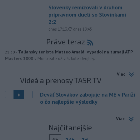
Slovenky remizovali v druhom
prípravnom dueli so Slovinkami
2:2
aktualizované
dnes 17:13
,
dnes 19:45
Práve teraz
-
Taliansky tenista Matteo Arnaldi vypadol na turnaji ATP
21:30
Masters 1000
v Montreale už v 3. kole dvojhry.
Viac
Videá a prenosy TASR TV
Deväť Slovákov zabojuje na ME v Paríži
o čo najlepšie výsledky
Viac
Najčítanejšie
6h
24h
7d