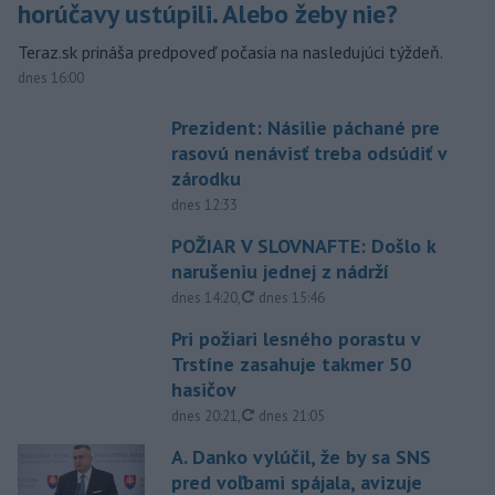
horúčavy ustúpili. Alebo žeby nie?
Teraz.sk prináša predpoveď počasia na nasledujúci týždeň.
dnes 16:00
Prezident: Násilie páchané pre
rasovú nenávisť treba odsúdiť v
zárodku
dnes 12:33
POŽIAR V SLOVNAFTE: Došlo k
narušeniu jednej z nádrží
aktualizované
dnes 14:20
,
dnes 15:46
Pri požiari lesného porastu v
Trstíne zasahuje takmer 50
hasičov
aktualizované
dnes 20:21
,
dnes 21:05
A. Danko vylúčil, že by sa SNS
pred voľbami spájala, avizuje