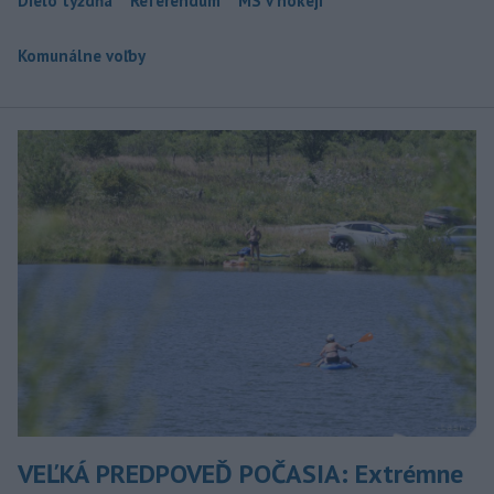
Dielo týždňa
Referendum
MS v hokeji
Komunálne voľby
VEĽKÁ PREDPOVEĎ POČASIA: Extrémne