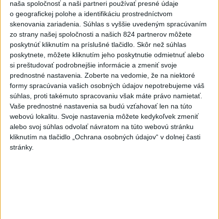
naša spoločnosť a naši partneri používať presné údaje
Vyhlásil, že už nebude niesť zodpovednosť za „zbabrané
o geografickej polohe a identifikáciu prostredníctvom
zonácie, odposluchy ani za iné veci, s ktorými SNS nemá nič
skenovania zariadenia. Súhlas s vyššie uvedeným spracúvaním
spoločné“.
zo strany našej spoločnosti a našich 824 partnerov môžete
poskytnúť kliknutím na príslušné tlačidlo. Skôr než súhlas
dnes 18:51
poskytnete, môžete kliknutím jeho poskytnutie odmietnuť alebo
si preštudovať podrobnejšie informácie a zmeniť svoje
Slovensko
prednostné nastavenia.
Zoberte na vedomie, že na niektoré
formy spracúvania vašich osobných údajov nepotrebujeme váš
KDH od polície očakáva rýchle
súhlas, proti takémuto spracovaniu však máte právo namietať.
vyšetrenie útoku na cudzincov v
Vaše prednostné nastavenia sa budú vzťahovať len na túto
Nitre
webovú lokalitu. Svoje nastavenia môžete kedykoľvek zmeniť
dnes 18:06
alebo svoj súhlas odvolať návratom na túto webovú stránku
kliknutím na tlačidlo „Ochrana osobných údajov“ v dolnej časti
Rezort školstva pomôže samosprávam s určovaním
stránky.
školských obvodov
O jedného prevádzača menej: Prispela k tomu aj slovenská
polícia
POŽIAR V SLOVNAFTE: Došlo k narušeniu jednej z nádrží