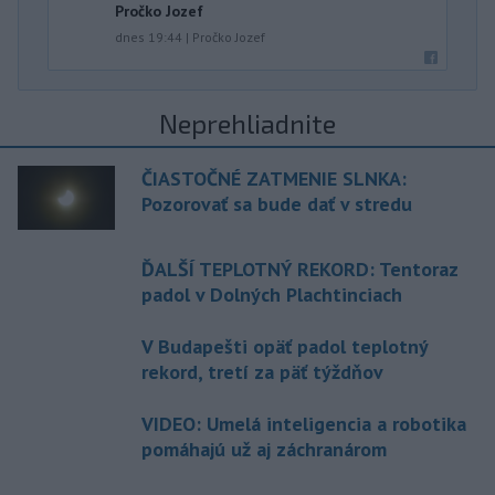
Pročko Jozef
dnes 19:44
|
Pročko Jozef
Neprehliadnite
ČIASTOČNÉ ZATMENIE SLNKA:
Pozorovať sa bude dať v stredu
ĎALŠÍ TEPLOTNÝ REKORD: Tentoraz
padol v Dolných Plachtinciach
V Budapešti opäť padol teplotný
rekord, tretí za päť týždňov
VIDEO: Umelá inteligencia a robotika
pomáhajú už aj záchranárom