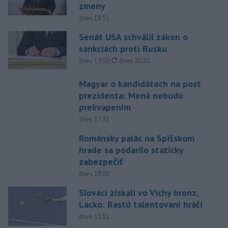
zmeny
dnes 18:51
Senát USA schválil zákon o
sankciách proti Rusku
aktualizované
dnes 19:50
,
dnes 20:20
Magyar o kandidátoch na post
prezidenta: Mená nebudú
prekvapením
dnes 17:31
Románsky palác na Spišskom
hrade sa podarilo staticky
zabezpečiť
dnes 18:00
Slováci získali vo Vichy bronz,
Lacko: Rastú talentovaní hráči
dnes 15:51