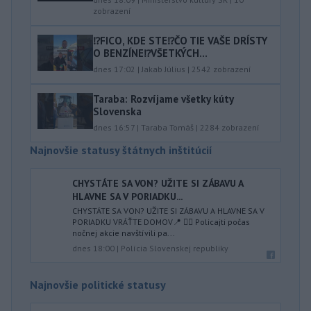
zobrazení
⁉️FICO, KDE STE⁉️ČO TIE VAŠE DRÍSTY
O BENZÍNE⁉️VŠETKÝCH...
dnes 17:02
|
Jakab Július
|
2542
zobrazení
Taraba: Rozvíjame všetky kúty
Slovenska
dnes 16:57
|
Taraba Tomáš
|
2284
zobrazení
Najnovšie statusy štátnych inštitúcií
CHYSTÁTE SA VON? UŽITE SI ZÁBAVU A
HLAVNE SA V PORIADKU...
CHYSTÁTE SA VON? UŽITE SI ZÁBAVU A HLAVNE SA V
PORIADKU VRÁŤTE DOMOV📍 👮‍♂️ Policajti počas
nočnej akcie navštívili pa...
dnes 18:00
|
Polícia Slovenskej republiky
Najnovšie politické statusy