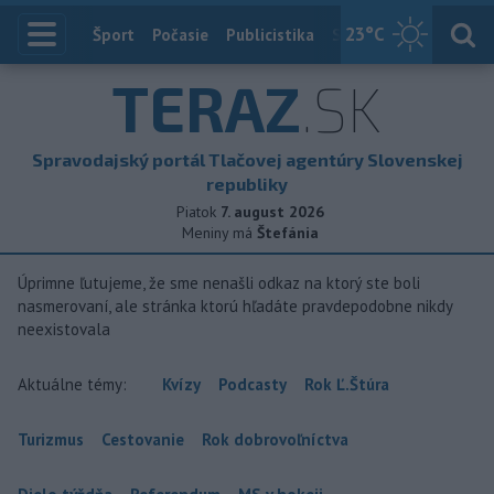
23
°C
Index
Šport
Počasie
Publicistika
Slovensko
Zahranič
TERAZ
.SK
Spravodajský portál Tlačovej agentúry Slovenskej
republiky
Piatok
7. august 2026
Meniny má
Štefánia
Úprimne ľutujeme, že sme nenašli odkaz na ktorý ste boli
nasmerovaní, ale stránka ktorú hľadáte pravdepodobne nikdy
neexistovala
Aktuálne témy:
Kvízy
Podcasty
Rok Ľ.Štúra
Turizmus
Cestovanie
Rok dobrovoľníctva