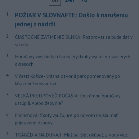
POŽIAR V SLOVNAFTE: Došlo k narušeniu
1
jednej z nádrží
2
ČIASTOČNÉ ZATMENIE SLNKA: Pozorovať sa bude dať v
stredu
3
Horúčavy vystriedajú búrky: Výstrahy vydali vo viacerých
okresoch
4
V časti Košice-Krásna otvorili park pomenovaný po
kňazovi Semivanovi
5
VEĽKÁ PREDPOVEĎ POČASIA: Extrémne horúčavy
ustúpili. Alebo žeby nie?
6
Fridrichová: Školy vyučujúce po novom musia mať
pripravené osnovy
7
TRAGÉDIA NA DUNAJI: Muž sa išiel okúpať, z vody viac