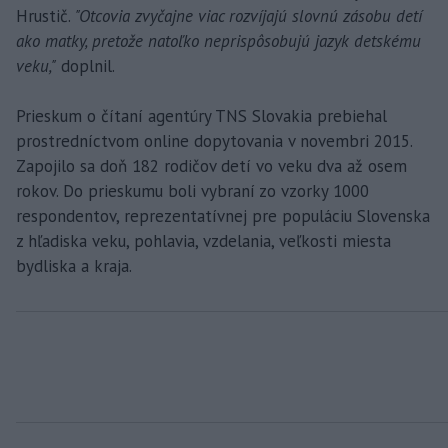
Hrustič.
"Otcovia zvyčajne viac rozvíjajú slovnú zásobu detí
ako matky, pretože natoľko neprispôsobujú jazyk detskému
veku,"
doplnil.
Prieskum o čítaní agentúry TNS Slovakia prebiehal
prostredníctvom online dopytovania v novembri 2015.
Zapojilo sa doň 182 rodičov detí vo veku dva až osem
rokov. Do prieskumu boli vybraní zo vzorky 1000
respondentov, reprezentatívnej pre populáciu Slovenska
z hľadiska veku, pohlavia, vzdelania, veľkosti miesta
bydliska a kraja.