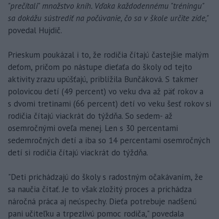
"prečítali" množstvo kníh. Vďaka každodennému
"tréningu"
sa dokážu sústrediť na počúvanie, čo sa v škole určite zíde,"
povedal Hujdič.
Prieskum poukázal i to, že rodičia čítajú častejšie malým
deťom, pričom po nástupe dieťaťa do školy od tejto
aktivity zrazu upúšťajú, priblížila Bunčáková. S takmer
polovicou detí (49 percent) vo veku dva až päť rokov a
s dvomi tretinami (66 percent) detí vo veku šesť rokov si
rodičia čítajú viackrát do týždňa. So sedem- až
osemročnými oveľa menej. Len s 30 percentami
sedemročných detí a iba so 14 percentami osemročných
detí si rodičia čítajú viackrát do týždňa.
"Deti prichádzajú do školy s radostným očakávaním, že
sa naučia čítať. Je to však zložitý proces a prichádza
náročná práca aj neúspechy. Dieťa potrebuje nadšenú
pani učiteľku a trpezlivú pomoc rodiča," povedala