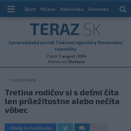
Index
Šport
Počasie
Publicistika
Slovensko
Zahranič
TERAZ
.SK
Spravodajský portál Tlačovej agentúry Slovenskej
republiky
Piatok
7. august 2026
Meniny má
Štefánia
< sekcia
Knihy
Tretina rodičov si s deťmi číta
len príležitostne alebo nečíta
vôbec
Zdieľaj na Facebooku