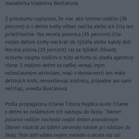
manažérka Vladimíra Bunčáková.
Z prieskumu vyplynulo, že viac ako tretina rodičov (36
percent) si s deťmi knihy vôbec nečíta alebo ich číta len
príležitostne. Iba necelá polovica (45 percent) číta
svojim deťom knihy viackrát do týždňa alebo každý deň.
Necelá pätina (19 percent) raz za týždeň. Dôvody
nízkeho záujmu rodičov o túto aktivitu sú podľa agentúry
rôzne. S malými deťmi sa radšej venujú iným
voľnočasovým aktivitám, majú v domácnosti len málo
detských kníh, nenavštevujú knižnicu, prípadne ani sami
nečítajú, uviedla Bunčáková.
Podľa propagátora čítania Tibora Hujdiča súvisí čítanie
s deťmi so zvládnutím ich nástupu do školy.
"Takmer
polovica rodičov nachystá svojim deťom pravidelným
čítaním viackrát za týždeň obrovský náskok pri nástupe do
školy. Tieto deti vďaka svojim mamám a otcom cez uši