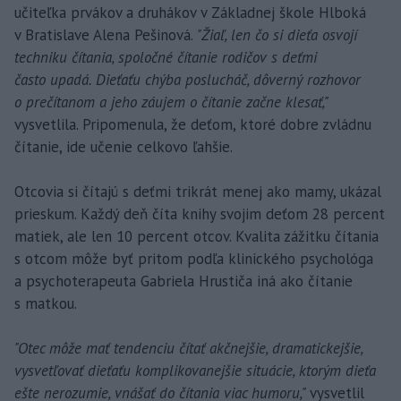
učiteľka prvákov a druhákov v Základnej škole Hlboká
v Bratislave Alena Pešinová.
"Žiaľ, len čo si dieťa osvojí
techniku čítania, spoločné čítanie rodičov s deťmi
často upadá. Dieťaťu chýba poslucháč, dôverný rozhovor
o prečítanom a jeho záujem o čítanie začne klesať,"
vysvetlila. Pripomenula, že deťom, ktoré dobre zvládnu
čítanie, ide učenie celkovo ľahšie.
Otcovia si čítajú s deťmi trikrát menej ako mamy, ukázal
prieskum. Každý deň číta knihy svojim deťom 28 percent
matiek, ale len 10 percent otcov. Kvalita zážitku čítania
s otcom môže byť pritom podľa klinického psychológa
a psychoterapeuta Gabriela Hrustiča iná ako čítanie
s matkou.
"Otec môže mať tendenciu čítať akčnejšie, dramatickejšie,
vysvetľovať dieťaťu komplikovanejšie situácie, ktorým dieťa
ešte nerozumie, vnášať do čítania viac humoru,"
vysvetlil