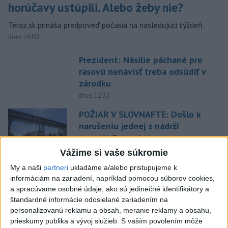
horúčavy ustúpili. Alebo žeby nie?
Teraz.sk prináša predpoveď počasia na nasledujúci týždeň.
dnes 16:00
Prezident: Násilie páchané pre
rasovú nenávisť treba odsúdiť v
zárodku
dnes 12:33
POŽIAR V SLOVNAFTE: Došlo k
narušeniu jednej z nádrží
aktualizované
dnes 14:20
,
dnes 15:46
Vážime si vaše súkromie
Pri požiari lesného porastu v
My a naši
partneri
ukladáme a/alebo pristupujeme k
Trstíne zasahuje takmer 50
informáciám na zariadení, napríklad pomocou súborov cookies,
hasičov
a spracúvame osobné údaje, ako sú jedinečné identifikátory a
dnes 20:21
štandardné informácie odosielané zariadením na
personalizovanú reklamu a obsah, meranie reklamy a obsahu,
A. Danko vylúčil, že by sa SNS
prieskumy publika a vývoj služieb.
S vaším povolením môže
pred voľbami spájala, avizuje