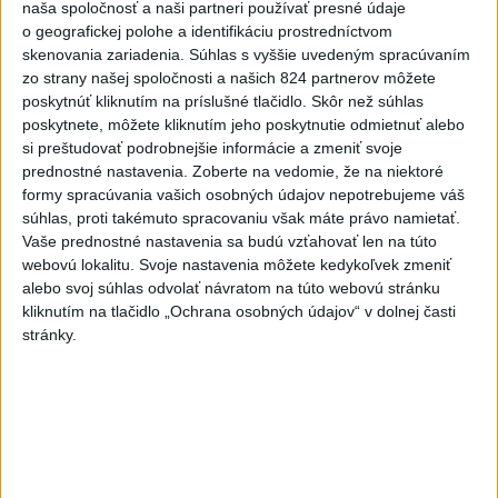
naša spoločnosť a naši partneri používať presné údaje
zmeny
o geografickej polohe a identifikáciu prostredníctvom
dnes 18:51
skenovania zariadenia. Súhlas s vyššie uvedeným spracúvaním
zo strany našej spoločnosti a našich 824 partnerov môžete
Senát USA schválil zákon o
poskytnúť kliknutím na príslušné tlačidlo. Skôr než súhlas
sankciách proti Rusku
poskytnete, môžete kliknutím jeho poskytnutie odmietnuť alebo
aktualizované
dnes 19:50
,
dnes 20:20
si preštudovať podrobnejšie informácie a zmeniť svoje
prednostné nastavenia.
Zoberte na vedomie, že na niektoré
Magyar o kandidátoch na post
formy spracúvania vašich osobných údajov nepotrebujeme váš
prezidenta: Mená nebudú
súhlas, proti takémuto spracovaniu však máte právo namietať.
Vaše prednostné nastavenia sa budú vzťahovať len na túto
prekvapením
webovú lokalitu. Svoje nastavenia môžete kedykoľvek zmeniť
dnes 17:31
alebo svoj súhlas odvolať návratom na túto webovú stránku
Románsky palác na Spišskom
kliknutím na tlačidlo „Ochrana osobných údajov“ v dolnej časti
stránky.
hrade sa podarilo staticky
zabezpečiť
dnes 18:00
Slováci získali vo Vichy bronz,
Lacko: Rastú talentovaní hráči
dnes 15:51