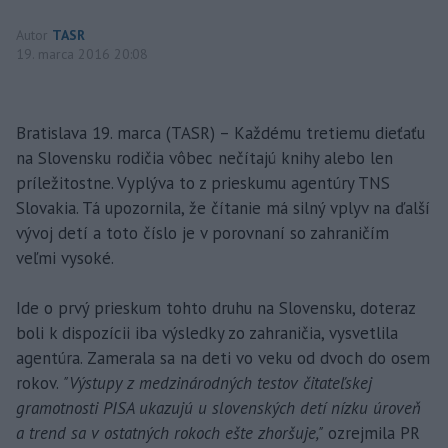
Autor
TASR
19. marca 2016 20:08
Bratislava 19. marca (TASR) – Každému tretiemu dieťaťu
na Slovensku rodičia vôbec nečítajú knihy alebo len
príležitostne. Vyplýva to z prieskumu agentúry TNS
Slovakia. Tá upozornila, že čítanie má silný vplyv na ďalší
vývoj detí a toto číslo je v porovnaní so zahraničím
veľmi vysoké.
Ide o prvý prieskum tohto druhu na Slovensku, doteraz
boli k dispozícii iba výsledky zo zahraničia, vysvetlila
agentúra. Zamerala sa na deti vo veku od dvoch do osem
rokov.
"Výstupy z medzinárodných testov čitateľskej
gramotnosti PISA ukazujú u slovenských detí nízku úroveň
a trend sa v ostatných rokoch ešte zhoršuje,"
ozrejmila PR