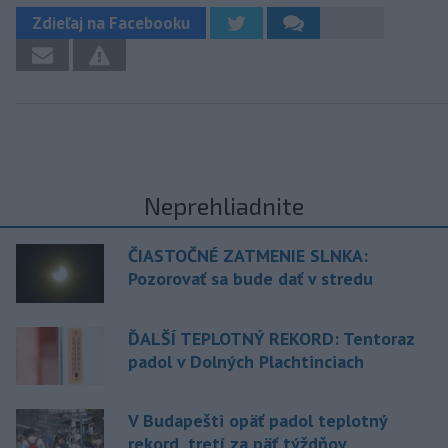
Zdieľaj na Facebooku
Neprehliadnite
ČIASTOČNÉ ZATMENIE SLNKA:
Pozorovať sa bude dať v stredu
ĎALŠÍ TEPLOTNÝ REKORD: Tentoraz
padol v Dolných Plachtinciach
V Budapešti opäť padol teplotný
rekord, tretí za päť týždňov