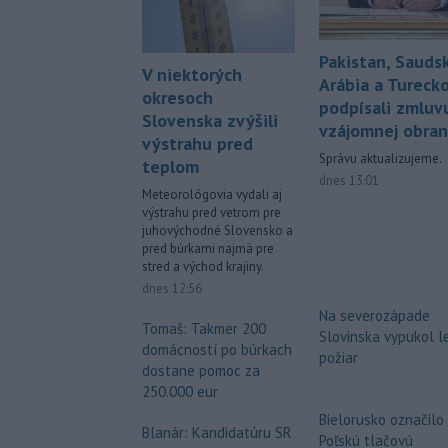
Pakistan, Sauds
V niektorých
Arábia a Tureck
okresoch
podpísali zmluv
Slovenska zvýšili
vzájomnej obra
výstrahu pred
Správu aktualizujeme.
teplom
dnes 13:01
Meteorológovia vydali aj
výstrahu pred vetrom pre
juhovýchodné Slovensko a
pred búrkami najmä pre
stred a východ krajiny.
dnes 12:56
Na severozápade
Tomaš: Takmer 200
Slovinska vypukol l
domácností po búrkach
požiar
dostane pomoc za
250.000 eur
Bielorusko označilo
Blanár: Kandidatúru SR
Poľskú tlačovú