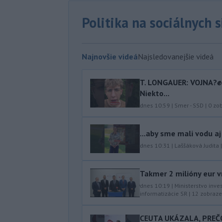
Politika na sociálnych 
Najnovšie videá
Najsledovanejšie videá
T. LONGAUER: VOJNA?✊ N
Niekto...
dnes 10:59
|
Smer - SSD
|
0
zob
...aby sme mali vodu aj
dnes 10:31
|
Laššáková Judita
Takmer 2 milióny eur v
dnes 10:19
|
Ministerstvo inve
informatizácie SR
|
12
zobraze
CEUTA UKÁZALA, PREČ