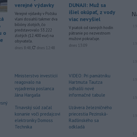
verejné výdavky
DUNAJI: Muž sa
išiel okúpať, z vody
N
Verejné výdavky v Poľsku
ká
viac nevyšiel
vlani dosiahli takmer dva
bilióny zlotých, čo
o
13
V piatok od ranných hodín
predstavovalo 53.222
u o
pátranie po nezvestnom
zlotých (12.400 eur) na
mužovi pokračuje.
ne
obyvateľa.
13
dnes 13:09
aktualizované
dnes 8:48
,
dnes 12:48
13
Ministerstvo investícií
VIDEO: Pri pamätníku
13
reagovalo na
Hartmuta Tautza
vyjadrenia poslanca
odhalili nové
Jána Hargaša
informačné tabule
13
esný
Trnavský súd začal
Uzávera železničného
konanie voči predajcovi
priecestia Pezinská-
13
elektroniky Domoss
Radlinského sa
Technika
odkladá
12