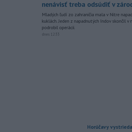
nenávisť treba odsúdiť v záro
Mladých ľudí zo zahraničia mala v Nitre napa
kuklách. Jeden z napadnutých Indov skončil v 
podrobil operácii.
dnes 12:33
Horúčavy vystrieda