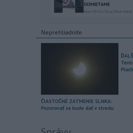
ODMIETAME
dnes 09:56
|
Šutaj Eštok Matúš
Neprehliadnite
ĎALŠ
Tent
Plach
ČIASTOČNÉ ZATMENIE SLNKA:
Pozorovať sa bude dať v stredu
Správy