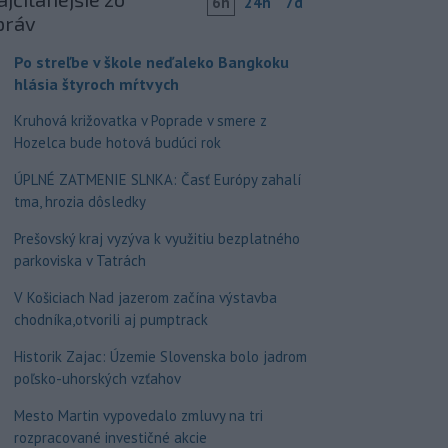
6h
24h
7d
práv
Po streľbe v škole neďaleko Bangkoku
hlásia štyroch mŕtvych
Kruhová križovatka v Poprade v smere z
Hozelca bude hotová budúci rok
ÚPLNÉ ZATMENIE SLNKA: Časť Európy zahalí
tma, hrozia dôsledky
Prešovský kraj vyzýva k využitiu bezplatného
parkoviska v Tatrách
V Košiciach Nad jazerom začína výstavba
chodníka,otvorili aj pumptrack
Historik Zajac: Územie Slovenska bolo jadrom
poľsko-uhorských vzťahov
Mesto Martin vypovedalo zmluvy na tri
rozpracované investičné akcie