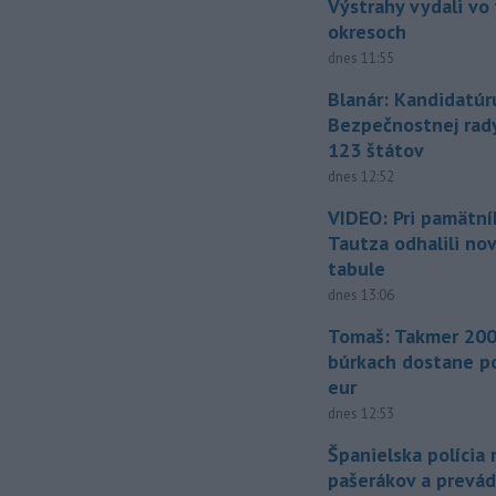
Výstrahy vydali vo
okresoch
dnes 11:55
Blanár: Kandidatúr
Bezpečnostnej rad
123 štátov
dnes 12:52
VIDEO: Pri pamätn
Tautza odhalili no
tabule
dnes 13:06
Tomaš: Takmer 200
búrkach dostane p
eur
dnes 12:53
Španielska polícia 
pašerákov a prevá