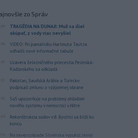
ajnovšie
zo Správ
TRAGÉDIA NA DUNAJI: Muž sa išiel
:09
okúpať, z vody viac nevyšiel
:06
VIDEO: Pri pamätníku Hartmuta Tautza
odhalili nové informačné tabule
:05
Uzávera železničného priecestia Pezinská-
Radlinského sa odkladá
:01
Pakistan, Saudská Arábia a Turecko
podpísali zmluvu o vzájomnej obrane
:01
SaS upozorňuje na problémy ohľadom
nového systému v nemocnici v Nitre
:00
Rekonštrukcia súdov v B. Bystrici sa blíži ku
koncu
:56
Na severozápade Slovinska vypukol lesný