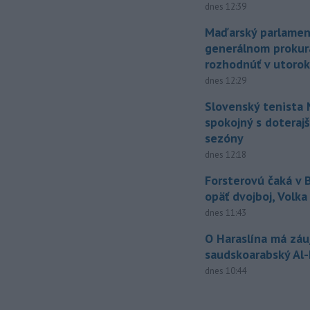
dnes 12:39
Maďarský parlamen
generálnom prokur
rozhodnúť v utoro
dnes 12:29
Slovenský tenista 
spokojný s doteraj
sezóny
dnes 12:18
Forsterovú čaká v
opäť dvojboj, Volka
dnes 11:43
O Haraslína má zá
saudskoarabský Al
dnes 10:44