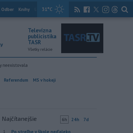
31
°C
 Odber
Knihy
Útulkovo
Magazín
News Now
Archív
TASR
Televízna
publicistika
TASR
ky
Všetky relácie
y neexistovala
Referendum
MS v hokeji
Najčítanejšie
6h
24h
7d
Po streľbe v škole neďaleko
1