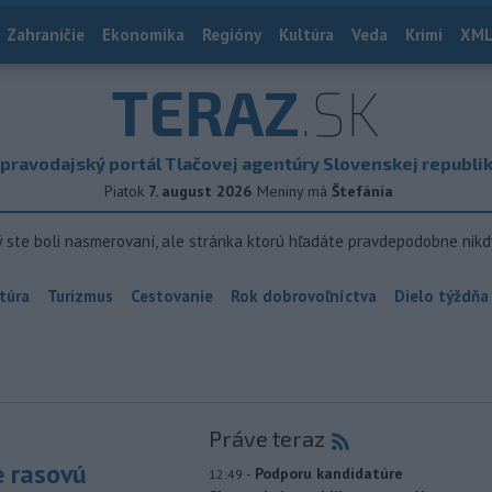
Zahraničie
Ekonomika
Regióny
Kultúra
Veda
Krimi
XML
TERAZ
.SK
pravodajský portál Tlačovej agentúry Slovenskej republi
Piatok
7. august 2026
Meniny má
Štefánia
ý ste boli nasmerovaní, ale stránka ktorú hľadáte pravdepodobne nikd
túra
Turizmus
Cestovanie
Rok dobrovoľníctva
Dielo týždňa
Práve teraz
e rasovú
-
Podporu kandidatúre
12:49