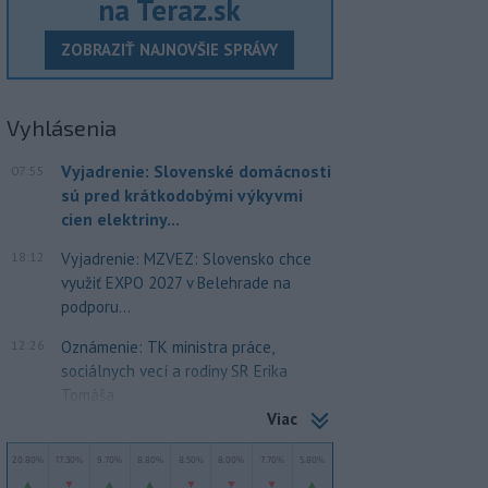
na Teraz.sk
ZOBRAZIŤ NAJNOVŠIE SPRÁVY
Vyhlásenia
Vyjadrenie: Slovenské domácnosti
07:55
sú pred krátkodobými výkyvmi
cien elektriny...
18:12
Vyjadrenie: MZVEZ: Slovensko chce
využiť EXPO 2027 v Belehrade na
podporu...
12:26
Oznámenie: TK ministra práce,
sociálnych vecí a rodiny SR Erika
Tomáša
Viac