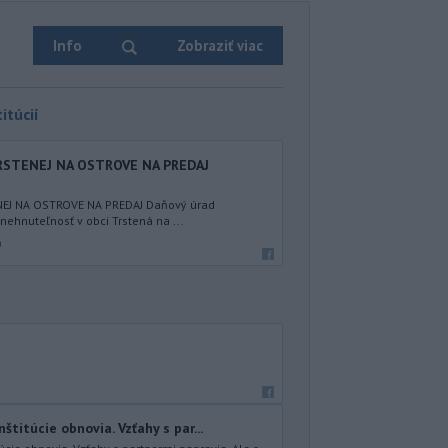
Info
Zobraziť viac
itúcií
STENEJ NA OSTROVE NA PREDAJ
EJ NA OSTROVE NA PREDAJ Daňový úrad
nehnuteľnosť v obci Trstená na ...
a
štitúcie obnovia. Vzťahy s par...