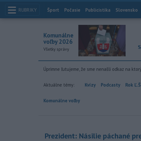
RUBRIKY
Index
Šport
Počasie
Publicistika
Slovensko
Komunálne
voľby 2026
S
Všetky správy
Úprimne ľutujeme, že sme nenašli odkaz na ktor
Aktuálne témy:
Kvízy
Podcasty
Rok Ľ.Š
Komunálne voľby
Prezident: Násilie páchané pr