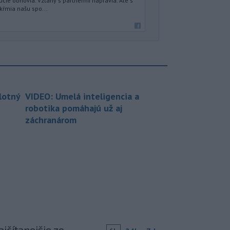
úcie obnovia. Vzťahy s partnermi napravia. Ale s
kŕmia našu spo...
lotný
VIDEO: Umelá inteligencia a
robotika pomáhajú už aj
záchranárom
jčítanejšie zo