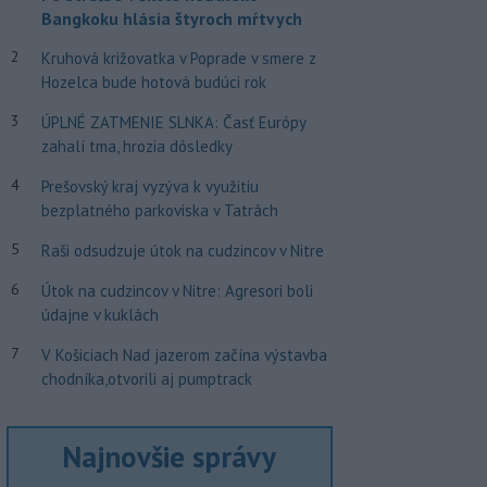
Bangkoku hlásia štyroch mŕtvych
2
Kruhová križovatka v Poprade v smere z
Hozelca bude hotová budúci rok
3
ÚPLNÉ ZATMENIE SLNKA: Časť Európy
zahalí tma, hrozia dôsledky
4
Prešovský kraj vyzýva k využitiu
bezplatného parkoviska v Tatrách
5
Raši odsudzuje útok na cudzincov v Nitre
6
Útok na cudzincov v Nitre: Agresori boli
údajne v kuklách
7
V Košiciach Nad jazerom začína výstavba
chodníka,otvorili aj pumptrack
Najnovšie správy