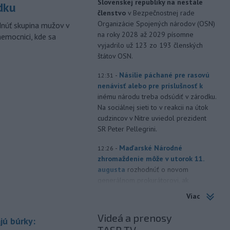
Slovenskej republiky na nestále
dku
členstvo
v Bezpečnostnej rade
Organizácie Spojených národov (OSN)
dnúť skupina mužov v
na roky 2028 až 2029 písomne
nemocnici, kde sa
vyjadrilo už 123 zo 193 členských
štátov OSN.
-
Násilie páchané pre rasovú
12:31
nenávisť alebo pre príslušnosť k
inému národu treba odsúdiť v zárodku.
Na sociálnej sieti to v reakcii na útok
cudzincov v Nitre uviedol prezident
SR Peter Pellegrini.
-
Maďarské Národné
12:26
zhromaždenie môže v utorok 11.
augusta
rozhodnúť o novom
generálnom prokurátorovi, ak
parlament schváli skrátenie jeho
Viac
šesťmesačnej výpovednej lehoty.
Videá a prenosy
jú búrky:
-
Silné búrky vo štvrtok
12:00