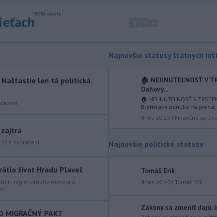
mostného
záveru na ľavej strane
sieťach
mosta Lanfranconi, ktorý je súčasťou
bratislavskej diaľnice D2.
-
Počet potvrdených prípadov
10:02
Najnovšie statusy štátnych inšt
nákazy vírusovým ochorením
ebola
v Konžskej demokratickej republike
(KDR) presiahol hranicu 4000.
🏠 NEHNUTEĽNOSŤ V TR
aštastie len tá politická.
Daňový...
-
V stredu sa bude dať
09:24
🏠 NEHNUTEĽNOSŤ V TRSTEN
razení
pozorovať čiastočné zatmenie
Bratislava ponúka na predaj 
Slnka i
maximum roja Perzeidy
dnes 10:25
|
Finančná správ
 zajtra
-
Generálna prokuratúra SR
09:01
|
226
zobrazení
podala v súvislosti s určením
Najnovšie politické statusy
volebných
obvodov celkovo osem
protestov prokurátora, a to proti
rátia život Hradu Plaveč
Tomáš Erik
piatim uzneseniam mestských
stícií, regionálneho rozvoja a
dnes 10:40
|
Tomáš Erik
zastupiteľstiev a trom uzneseniam
ní
zastupiteľstiev samosprávnych krajov.
Zákony sa zmeniť dajú. In
-
Predseda Národnej rady SR
O MIGRAČNÝ PAKT
08:41